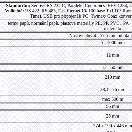
Standardní:
Sériové RS 232 C, Paralelní Centronics IEEE 1284, 
Volitelné:
RS 422, RS 485, Fast Eternet 10/ 100 base T (LDP, R
Time), USB pro připojení k PC, Twinax/ Coax konver
termo papír, normální papír, plastové materiály PE, PP, PVC, PA - v
materiálu
Nastavitelný 4 - 57,5 mm od okraj
5 - 1000 mm
12 mm
12 - 60 mm
210 mm
38,1 - 76 mm
max 500 m
56 mm
25 mm
274 x 190 x 446 mm