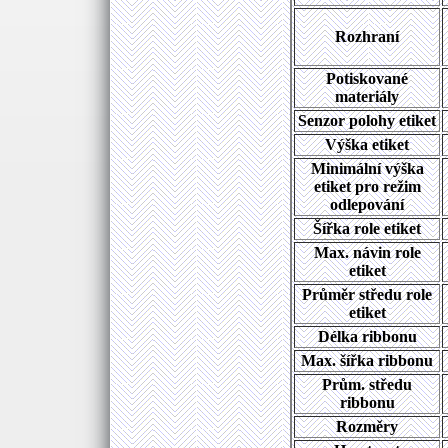
Rozhraní
Potiskované
materiály
Senzor polohy etiket
Výška etiket
Minimální výška
etiket pro režim
odlepování
Šířka role etiket
Max. návin role
etiket
Průměr středu role
etiket
Délka ribbonu
Max. šířka ribbonu
Prům. středu
ribbonu
Rozměry