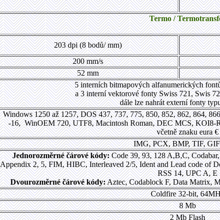
Termo / Termotransf
203 dpi (8 bodů/ mm)
200 mm/s
52 mm
5 interních bitmapových alfanumerických f
a 3 interní vektorové fonty Swiss 721, Swis 
dále lze nahrát externí fonty ty
Windows 1250 až 1257, DOS 437, 737, 775, 850, 852, 862, 864, 86
-16, WinOEM 720, UTF8, Macintosh Roman, DEC MCS, KOI8-R, p
včetně znaku eura €
IMG, PCX, BMP, TIF, GI
Jednorozměrné čárové kódy:
Code 39, 93, 128 A,B,C, Codaba
Appendix 2, 5, FIM, HIBC, Interleaved 2/5, Ident and Lead code of De
RSS 14, UPC A, E
Dvourozměrné čárové kódy:
Aztec, Codablock F, Data Matrix,
Coldfire 32-bit, 64M
8 Mb
2 Mb Flash