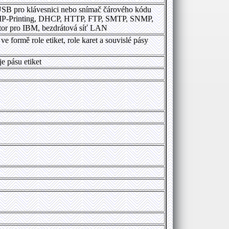
USB pro klávesnici nebo snímač čárového kódu
awIP-Printing, DHCP, HTTP, FTP, SMTP, SNMP,
tor pro IBM, bezdrátová síť LAN
e formě role etiket, role karet a souvislé pásy
e pásu etiket