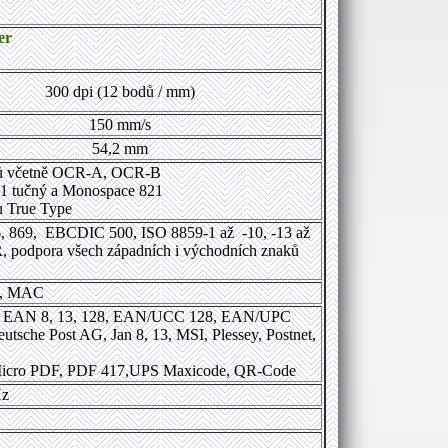
er
300 dpi (12 bodů / mm)
150 mm/s
54,2 mm
ontů včetně OCR-A, OCR-B
721 tučný a Monospace 821
pu True Type
6, 869, EBCDIC 500, ISO 8859-1 až -10, -13 až
odpora všech západních i východních znaků
F, MAC
r, EAN 8, 13, 128, EAN/UCC 128, EAN/UPC
utsche Post AG, Jan 8, 13, MSI, Plessey, Postnet,
 Micro PDF, PDF 417,UPS Maxicode, QR-Code
Hz