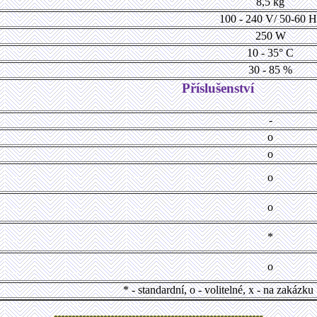
8,5 kg
100 - 240 V/ 50-60 H
250 W
10 - 35° C
30 - 85 %
Příslušenství
-
o
o
o
o
*
o
* - standardní, o - volitelné, x - na zakázku