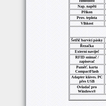
Hmotnost
Nap. napětí
Příkon
Prov. teplota
Vlhkost
Šetřič barvící pásky
Řezačka
Externí navíječ
RFID snímač /
zapisovač
Paměť. karta
CompactFlash
Adapter kláves. PC
přes USB
Ovladač pro
Windows®