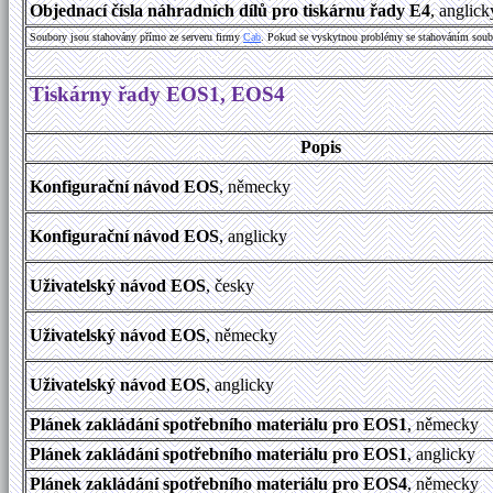
Objednací čísla náhradních dílů pro tiskárnu řady E4
, anglic
Soubory jsou stahovány přímo ze serveru firmy
Cab
. Pokud se vyskytnou problémy se stahováním soub
Tiskárny řady EOS1, EOS4
Popis
Konfigurační návod EOS
, německy
Konfigurační návod EOS
, anglicky
Uživatelský návod
EOS
, česky
Uživatelský návod
EOS
, německy
Uživatelský návod
EOS
, anglicky
Plánek zakládání spotřebního materiálu pro EOS1
, německy
Plánek zakládání spotřebního materiálu pro EOS1
, anglicky
Plánek zakládání spotřebního materiálu pro EOS4
, německy