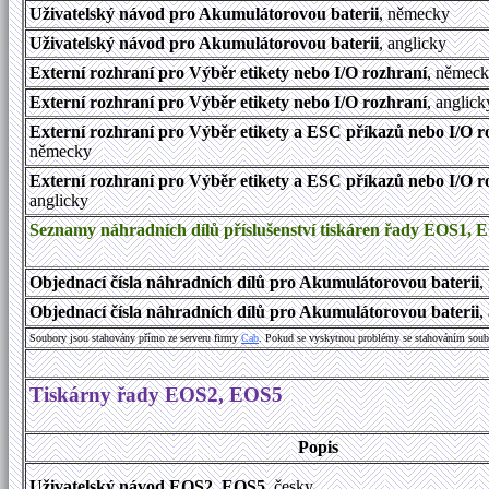
Uživatelský návod
pro Akumulátorovou baterii
, německy
Uživatelský návod pro Akumulátorovou baterii
, anglicky
Externí rozhraní pro Výběr etikety nebo I/O rozhraní
, němec
Externí rozhraní pro Výběr etikety nebo I/O rozhraní
, anglick
Externí rozhraní pro Výběr etikety a ESC příkazů nebo I/O r
německy
Externí rozhraní pro Výběr etikety a ESC příkazů nebo I/O r
anglicky
Seznamy náhradních dílů příslušenství tiskáren řady EOS1, 
Objednací čísla náhradních dílů pro Akumulátorovou baterii
,
Objednací čísla náhradních dílů pro Akumulátorovou baterii
,
Soubory jsou stahovány přímo ze serveru firmy
Cab
. Pokud se vyskytnou problémy se stahováním soub
Tiskárny řady EOS2, EOS5
Popis
Uživatelský návod
EOS2, EOS5
, česky