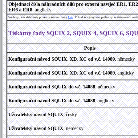
Objednací čísla náhradních dílů pro externí navíječ ER1, ER
ER6 a ER8
, anglicky
Soubory jsou stahovány přímo ze serveru firmy
Cab
. Pokud se vyskytnou problémy se stahováním soub
Tiskárny řady SQUIX 2, SQUIX 4, SQUIX 6, SQ
Popis
Konfigurační návod SQUIX, XD, XC od v.č. 14089
, německy
Konfigurační návod SQUIX, XD, XC od v.č. 14089
, anglicky
Konfigurační návod SQUIX do v.č. 14088
, německy
Konfigurační návod SQUIX do v.č. 14088
, anglicky
Uživatelský návod SQUIX
, česky
Uživatelský návod SQUIX
, německy