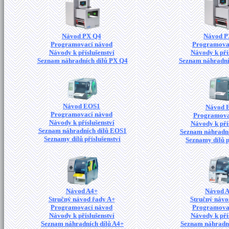
Návod PX Q4
Návod P
Programovací návod
Programova
Návody k příslušenství
Návody k pří
Seznam náhradních dílů PX Q4
Seznam náhradní
Návod EOS1
Návod 
Programovací návod
Programova
Návody k příslušenství
Návody k pří
Seznam náhradních dílů EOS1
Seznam náhradní
Seznamy dílů příslušenství
Seznamy dílů p
Návod A4+
Návod 
Stručný návod řady A+
Stručný návo
Programovací návod
Programova
Návody k příslušenství
Návody k pří
Seznam náhradních dílů A4+
Seznam náhradní