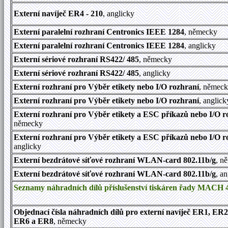
Externí navíječ ER4 - 210
, anglicky
Externí paralelní rozhraní Centronics IEEE 1284
, německy
Externí paralelní rozhraní Centronics IEEE 1284
, anglicky
Externí sériové rozhraní RS422/ 485
, německy
Externí sériové rozhraní RS422/ 485
, anglicky
Externí rozhraní pro Výběr etikety nebo I/O rozhraní
, němec
Externí rozhraní pro Výběr etikety nebo I/O rozhraní
, anglick
Externí rozhraní pro Výběr etikety a ESC příkazů nebo I/O r
německy
Externí rozhraní pro Výběr etikety a ESC příkazů nebo I/O r
anglicky
Externí bezdrátové síťové rozhraní WLAN-card 802.11b/g
, n
Externí bezdrátové síťové rozhraní WLAN-card 802.11b/g
, a
Seznamy náhradních dílů příslušenství tiskáren řady MACH 
Objednací čísla náhradních dílů pro externí navíječ ER1, ER
ER6 a ER8
, německy