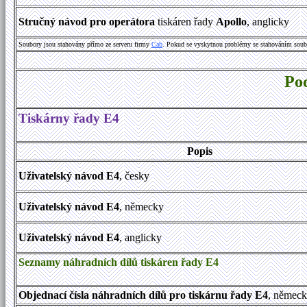
Stručný návod pro operátora
tiskáren řady
Apollo
, anglicky
Soubory jsou stahovány přímo ze serveru firmy
Cab
. Pokud se vyskytnou problémy se stahováním soub
Po
Tiskárny řady E4
Popis
Uživatelský návod E4
, česky
Uživatelský návod E4
, německy
Uživatelský návod E4
, anglicky
Seznamy náhradních dílů tiskáren řady E4
Objednací čísla náhradních dílů pro tiskárnu řady E4
, němec