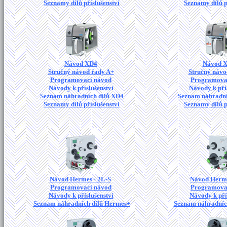
Seznamy dílů příslušenství
Seznamy dílů p
Návod XD4
Návod 
Stručný návod řady A+
Stručný návo
Programovací návod
Programova
Návody k příslušenství
Návody k pří
Seznam náhradních dílů XD4
Seznam náhradní
Seznamy dílů příslušenství
Seznamy dílů p
Návod Hermes+ 2L-S
Návod Herm
Programovací návod
Programova
Návody k příslušenství
Návody k pří
Seznam náhradních dílů Hermes+
Seznam náhradníc