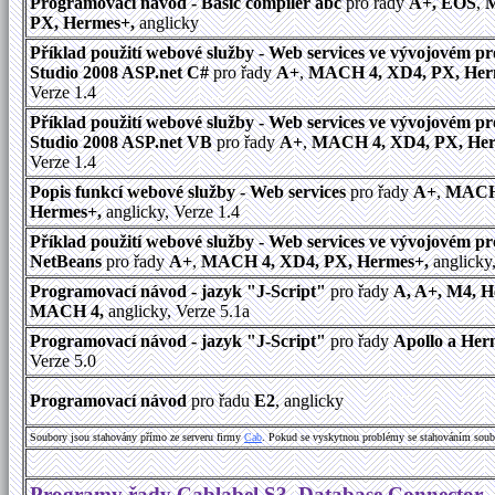
Programovací návod - Basic compiler abc
pro řady
A+, EOS
,
M
PX, Hermes+,
anglicky
Příklad použití webové služby - Web services ve vývojovém pr
Studio 2008 ASP.net C#
pro řady
A+
,
MACH 4, XD4, PX, Her
Verze 1.4
Příklad použití webové služby - Web services ve vývojovém pr
Studio 2008 ASP.net VB
pro řady
A+
,
MACH 4, XD4, PX, Her
Verze 1.4
Popis funkcí webové služby - Web services
pro řady
A+
,
MACH 
Hermes+,
anglicky, Verze 1.4
Příklad použití webové služby - Web services ve vývojovém pr
NetBeans
pro řady
A+
,
MACH 4, XD4, PX, Hermes+,
anglicky,
Programovací návod - jazyk "J-Script"
pro řady
A, A+, M4, 
MACH 4,
anglicky, Verze 5.1a
Programovací návod - jazyk "J-Script"
pro řady
Apollo a Her
Verze 5.0
Programovací návod
pro řadu
E2
, anglicky
Soubory jsou stahovány přímo ze serveru firmy
Cab
. Pokud se vyskytnou problémy se stahováním soub
Programy řady Cablabel S3, Database Connector