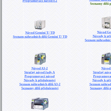
Programovací návod E2
Seznamy dílů p
Návod Ge
Návod Gemini T/ TD
Návody k pří
Seznam náhradních dílů Gemini T/ TD
Seznam náhradních
Návod A3-2
Návod
Stručný návod řady A
Stručný náv
Programovací návod
Programova
Návody k příslušenství
Návody k pří
Seznam náhradních dílů A3-2
Seznam náhradn
Seznamy dílů příslušenství
Seznamy dílů p