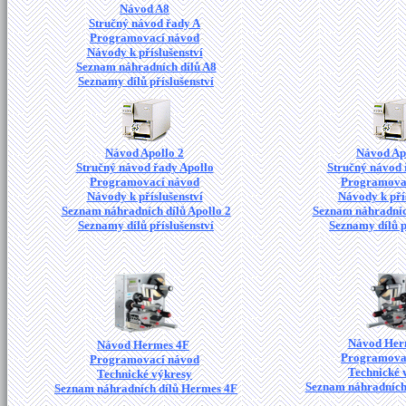
Návod A8
Stručný návod řady A
Programovací návod
Návody k příslušenství
Seznam náhradních dílů A8
Seznamy dílů příslušenství
Návod Apollo 2
Návod Ap
Stručný návod řady Apollo
Stručný návod 
Programovací návod
Programova
Návody k příslušenství
Návody k pří
Seznam náhradních dílů Apollo 2
Seznam náhradních
Seznamy dílů příslušenství
Seznamy dílů p
Návod Her
Návod Hermes 4F
Programova
Programovací návod
Technické 
Technické výkresy
Seznam náhradních
Seznam náhradních dílů Hermes 4F