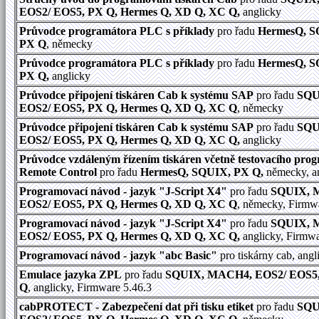
EOS2/ EOS5, PX Q, Hermes Q, XD Q, XC Q,
anglicky
Průvodce programátora PLC s příklady
pro řadu
HermesQ, S
PX Q
, německy
Průvodce programátora PLC s příklady
pro řadu
HermesQ, S
PX Q,
anglicky
Průvodce připojení tiskáren Cab k systému SAP
pro řadu
SQU
EOS2/ EOS5, PX Q, Hermes Q, XD Q, XC Q
, německy
Průvodce připojení tiskáren Cab k systému SAP
pro řadu
SQU
EOS2/ EOS5, PX Q, Hermes Q, XD Q, XC Q,
anglicky
Průvodce vzdáleným řízením tiskáren včetně testovacího pr
Remote Control
pro řadu
HermesQ, SQUIX, PX Q,
německy, a
Programovací návod - jazyk "J-Script X4"
pro řadu
SQUIX, 
EOS2/ EOS5, PX Q, Hermes Q, XD Q, XC Q
, německy, Firmw
Programovací návod - jazyk "J-Script X4"
pro řadu
SQUIX, 
EOS2/ EOS5, PX Q, Hermes Q, XD Q, XC Q,
anglicky, Firmwa
Programovací návod - jazyk "abc Basic"
pro tiskárny cab, angl
Emulace jazyka ZPL
pro řadu
SQUIX, MACH4, EOS2/ EOS5,
Q
, anglicky, Firmware 5.46.3
cabPROTECT - Zabezpečení dat při tisku etiket
pro řadu
SQU