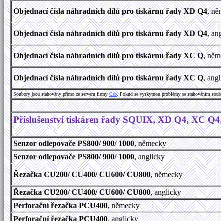
Objednací čísla náhradních dílů pro tiskárnu řady XD Q4
, n
Objednací čísla náhradních dílů pro tiskárnu řady XD Q4
, an
Objednací čísla náhradních dílů pro tiskárnu řady XC Q
, ně
Objednací čísla náhradních dílů pro tiskárnu řady XC Q
, ang
Soubory jsou stahovány přímo ze serveru firmy
Cab
. Pokud se vyskytnou problémy se stahováním soub
Příslušenství tiskáren řady SQUIX, XD Q4, XC Q
Senzor odlepovače PS800/ 900/ 1000
, německy
Senzor odlepovače PS800/ 900/ 1000
, anglicky
Řezačka CU200/ CU400/ CU600/ CU800
, německy
Řezačka CU200/ CU400/ CU600/ CU800
, anglicky
Perforační řezačka PCU400
, německy
Perforační řezačka PCU400
, anglicky