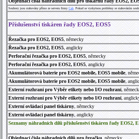
Objednací čísla náhradních dílů pro tiskárnu řady EOS2, EO
Soubory jsou stahovány přímo ze serveru firmy
Cab
. Pokud se vyskytnou problémy se stahováním soub
Příslušenství tiskáren řady EOS2, EOS5
Řezačka pro EOS2, EOS5
, německy
Řezačka pro EOS2, EOS5
, anglicky
Perforační řezačka pro EOS2, EOS5
, německy
Perforační řezačka pro EOS2, EOS5
, anglicky
Akumulátorová baterie pro EOS2 mobile, EOS5 mobile
, něme
Akumulátorová baterie pro EOS2 mobile, EOS5 mobile
, angli
Externí rozhraní pro Výběr etikety nebo I/O rozhraní
, němec
Externí rozhraní pro Výběr etikety nebo I/O rozhraní
, anglick
Externí ovládací panel tiskárny
, německy
Externí ovládací panel tiskárny
, anglicky
Seznamy náhradních dílů příslušenství tiskáren řady EOS2, 
Objednací čísla náhradních dílů pro řezačku
, německy