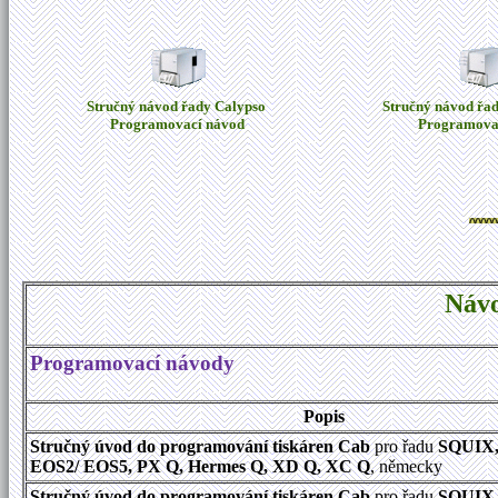
Stručný návod řady Calypso
Stručný návod řa
Programovací návod
Programova
Návo
Programovací návody
Popis
Stručný úvod do programování tiskáren Cab
pro řadu
SQUIX,
EOS2/ EOS5, PX Q, Hermes Q, XD Q, XC Q
, německy
Stručný úvod do programování tiskáren Cab
pro řadu
SQUIX,