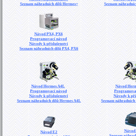
Seznam náhradních dílů Hermes+
Seznam náhradníc
Návod PX4, PX6
Programovací návod
Návody k příslušenství
Seznam náhradních dílů PX4, PX6
Návod Hermes A4L
Návod Her
Programovací návod
Programova
Návody k příslušenství
Návody k pří
Seznam náhradních dílů Hermes A4L
Seznam náhradních 
Návod
Návod E2
Seznam náhradn