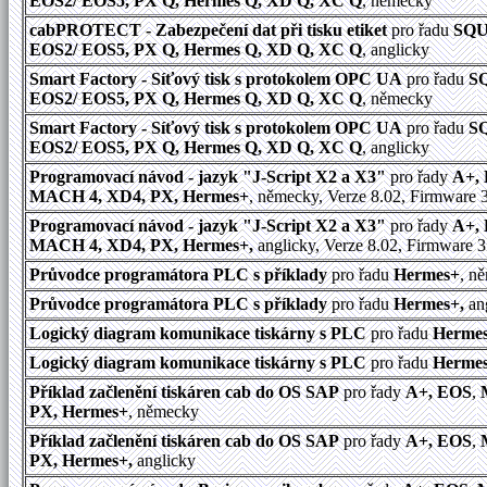
EOS2/ EOS5, PX Q, Hermes Q, XD Q, XC Q
, německy
cabPROTECT - Zabezpečení dat při tisku etiket
pro řadu
SQU
EOS2/ EOS5, PX Q, Hermes Q, XD Q, XC Q
, anglicky
Smart Factory - Síťový tisk s protokolem OPC UA
pro řadu
S
EOS2/ EOS5, PX Q, Hermes Q, XD Q, XC Q
, německy
Smart Factory - Síťový tisk s protokolem OPC UA
pro řadu
S
EOS2/ EOS5, PX Q, Hermes Q, XD Q, XC Q
, anglicky
Programovací návod - jazyk "J-Script X2 a X3"
pro řady
A+,
MACH 4, XD4, PX, Hermes+
, německy, Verze 8.02, Firmware 
Programovací návod - jazyk "J-Script X2 a X3"
pro řady
A+,
MACH 4, XD4, PX, Hermes+,
anglicky, Verze 8.02, Firmware 3
Průvodce programátora PLC s příklady
pro řadu
Hermes+
, n
Průvodce programátora PLC s příklady
pro řadu
Hermes+,
an
Logický diagram komunikace tiskárny s PLC
pro řadu
Herme
Logický diagram komunikace tiskárny s PLC
pro řadu
Hermes
Příklad začlenění tiskáren cab do OS SAP
pro řady
A+, EOS
,
PX, Hermes+
, německy
Příklad začlenění tiskáren cab do OS SAP
pro řady
A+, EOS
,
PX, Hermes+,
anglicky