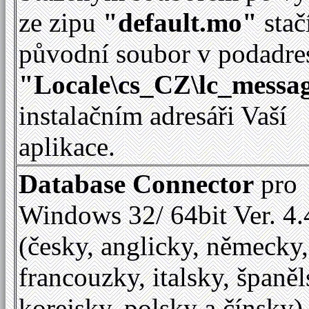
ze zipu
"default.mo"
stač
původní soubor v podadre
"Locale\cs_CZ\lc_messag
instalačním adresáři Vaší
aplikace.
Database Connector
pro
Windows 32/ 64bit Ver. 4.
(česky, anglicky, německy,
francouzky, italsky, španěl
korejsky, polsky a čínsky)