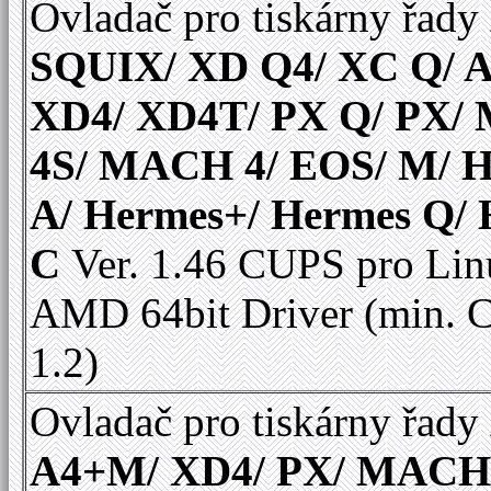
Ovladač pro tiskárny řady
SQUIX/ XD Q4/ XC Q/ A
XD4/ XD4T/ PX Q/ PX
4S/ MACH 4/ EOS/ M/ 
A/ Hermes+/ Hermes Q/
C
Ver. 1.46 CUPS pro Linu
AMD 64bit Driver (min.
1.2)
Ovladač pro tiskárny řady
A4+M/ XD4/ PX/ MACH 