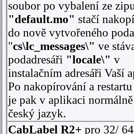
soubor po vybalení ze zip
"default.mo"
stačí nakop
do nově vytvořeného poda
"
cs\lc_messages\"
ve stáv
podadresáři
"locale\"
v
instalačním adresáři Vaší a
Po nakopírování a restartu
je pak v aplikaci normálně
český jazyk.
CabLabel R2+
pro 32/ 64