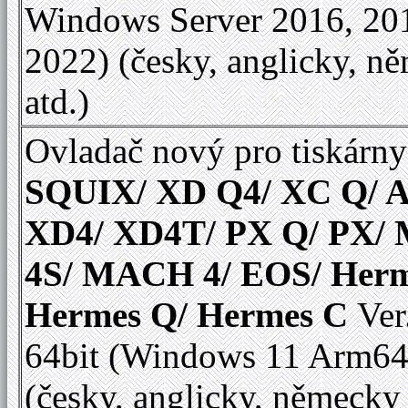
Windows Server 2016, 20
2022) (česky, anglicky, n
atd.)
Ovladač nový pro tiskárny
SQUIX/ XD Q4/ XC Q/ A
XD4/ XD4T/ PX Q/ PX
4S/ MACH 4/ EOS/ Herm
Hermes Q/ Hermes C
Ver
64bit (Windows 11 Arm64
(česky, anglicky, německy 