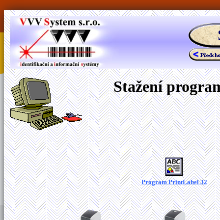
Stažení program
Program PrintLabel 32