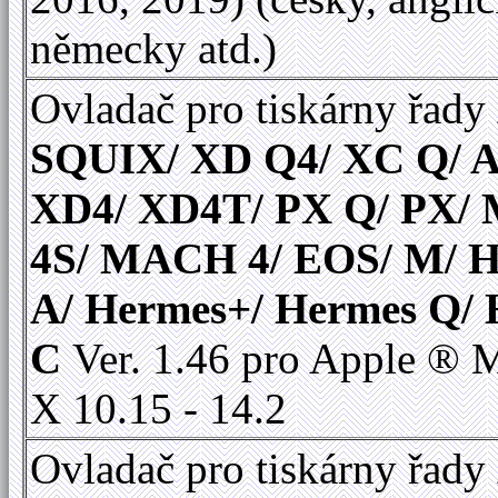
německy atd.)
Ovladač pro tiskárny řady
SQUIX/ XD Q4/ XC Q/ A
XD4/ XD4T/ PX Q/ PX
4S/ MACH 4/ EOS/ M/ 
A/ Hermes+/ Hermes Q/
C
Ver. 1.46 pro Apple ®
X 10.15 - 14.2
Ovladač pro tiskárny řady