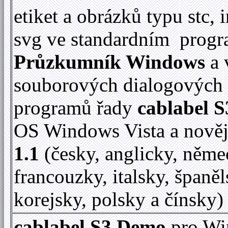
etiket a obrázků typu stc, 
svg ve standardním prog
Průzkumník Windows
a 
souborových dialogových
programů řady
cablabel S
OS Windows Vista a nově
1.1
(česky, anglicky, něme
francouzky, italsky, španěl
korejsky, polsky a čínsky)
cablabel S3 Demo
pro Wi