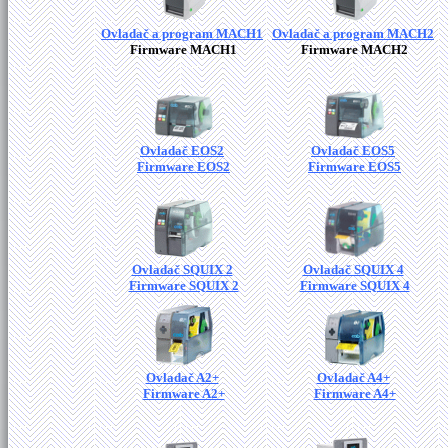
Ovladač a program MACH1
Ovladač a program MACH2
Firmware MACH1
Firmware MACH2
Ovladač EOS2
Ovladač EOS5
Firmware EOS2
Firmware EOS5
Ovladač SQUIX 2
Ovladač SQUIX 4
Firmware SQUIX 2
Firmware SQUIX 4
Ovladač A2+
Ovladač A4+
Firmware A2+
Firmware A4+