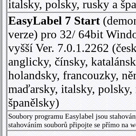
italsky, polsky, rusky a šp
EasyLabel 7 Start
(demon
verze) pro 32/ 64bit Wind
vyšší Ver. 7.0.1.2262 (česk
anglicky, čínsky, katalánsk
holandsky, francouzky, ně
maďarsky, italsky, polsky,
španělsky)
Soubory programu Easylabel jsou stahován
stahováním souborů připojte se přímo na 