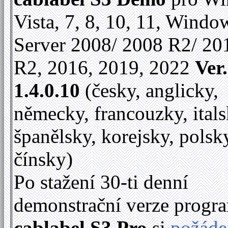
Vista, 7, 8, 10, 11, Windo
Server 2008/ 2008 R2/ 20
R2, 2016, 2019, 2022
Ver.
1.4.0.10
(česky, anglicky,
německy, francouzky, itals
španělsky, korejsky, polsk
čínsky)
Po stažení 30-ti denní
demonstrační verze progr
cablabel S3 Pro
si
požáde