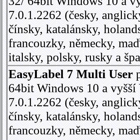
32/ 64bit Windows 10 a vy
7.0.1.2262 (česky, anglick
čínsky, katalánsky, holand
francouzky, německy, maď
italsky, polsky, rusky a šp
EasyLabel 7 Multi User
p
64bit Windows 10 a vyšší 
7.0.1.2262 (česky, anglick
čínsky, katalánsky, holand
francouzky, německy, maď