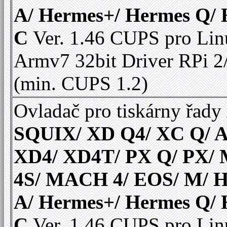
A/ Hermes+/ Hermes Q/
C
Ver. 1.46 CUPS pro Li
Armv7 32bit Driver RPi 2
(min. CUPS 1.2)
Ovladač pro tiskárny řady
SQUIX/ XD Q4/ XC Q/ A
XD4/ XD4T/ PX Q/ PX
4S/ MACH 4/ EOS/ M/ 
A/ Hermes+/ Hermes Q/
C
Ver. 1.46 CUPS pro Li