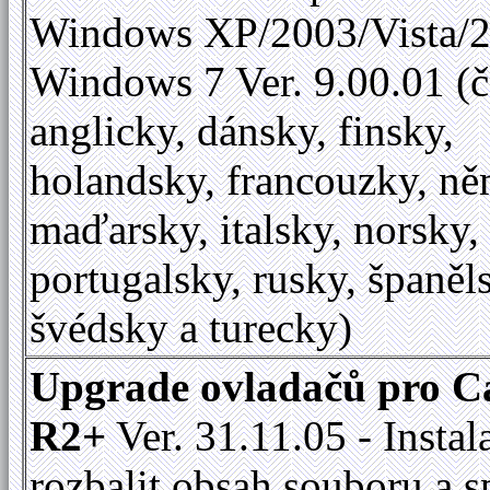
Windows XP/2003/Vista/2
Windows 7 Ver. 9.00.01 (č
anglicky, dánsky, finsky,
holandsky, francouzky, ně
maďarsky, italsky, norsky,
portugalsky, rusky, španěl
švédsky a turecky)
Upgrade ovladačů pro C
R2+
Ver. 31.11.05 - Instal
rozbalit obsah souboru a s