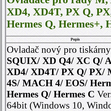
XD4, XD4T, PX Q, P
Hermes Q
,
Hermes+, H
Popis
Ovladač nový pro tiskárny
SQUIX/ XD Q4/ XC Q/ A
XD4/ XD4T/ PX Q/ PX
4S/ MACH 4/ EOS/ Herm
Hermes Q/ Hermes C
Ver
64bit (Windows 10, Wind