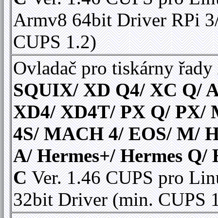
Armv8 64bit Driver RPi 3
CUPS 1.2)
Ovladač pro tiskárny řady
SQUIX/ XD Q4/ XC Q/ A
XD4/ XD4T/ PX Q/ PX
4S/ MACH 4/ EOS/ M/ 
A/ Hermes+/ Hermes Q/
C
Ver. 1.46 CUPS pro Lin
32bit Driver (min. CUPS 1