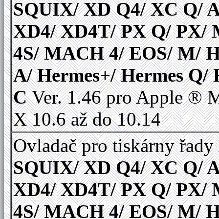
SQUIX/ XD Q4/ XC Q/ A
XD4/ XD4T/ PX Q/ PX
4S/ MACH 4/ EOS/ M/ 
A/ Hermes+/ Hermes Q/
C
Ver. 1.46 pro Apple ®
X 10.6 až do 10.14
Ovladač pro tiskárny řady
SQUIX/ XD Q4/ XC Q/ A
XD4/ XD4T/ PX Q/ PX
4S/ MACH 4/ EOS/ M/ 