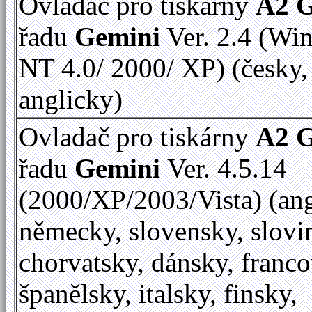
Ovladač pro tiskárny
A2 
řadu
Gemini
Ver. 2.4 (Wi
NT 4.0/ 2000/ XP) (česky,
anglicky)
Ovladač pro tiskárny
A2 
řadu
Gemini
Ver. 4.5.14
(2000/XP/2003/Vista) (ang
německy, slovensky, slovi
chorvatsky, dánsky, franc
španělsky, italsky, finsky,