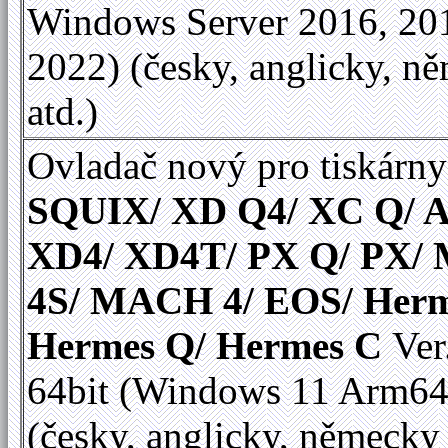
Windows Server 2016, 20
2022) (česky, anglicky, n
atd.)
Ovladač nový pro tiskárny
SQUIX/ XD Q4/ XC Q/ A
XD4/ XD4T/ PX Q/ PX
4S/ MACH 4/ EOS/ Herm
Hermes Q/ Hermes C
Ver
64bit (Windows 11 Arm64
(česky, anglicky, německy 