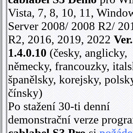
Vista, 7, 8, 10, 11, Windo
Server 2008/ 2008 R2/ 20
R2, 2016, 2019, 2022
Ver.
1.4.0.10
(česky, anglicky,
německy, francouzky, itals
španělsky, korejsky, polsk
čínsky)
Po stažení 30-ti denní
demonstrační verze progr
cablabel S3 Pro
si
požáde