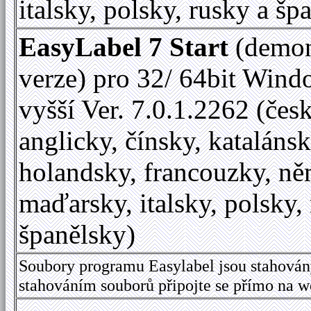
italsky, polsky, rusky a šp
EasyLabel 7 Start
(demon
verze) pro 32/ 64bit Wind
vyšší Ver. 7.0.1.2262 (česk
anglicky, čínsky, katalánsk
holandsky, francouzky, ně
maďarsky, italsky, polsky,
španělsky)
Soubory programu Easylabel jsou stahován
stahováním souborů připojte se přímo na 