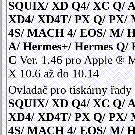
SQUIX/ XD Q4/ XC Q/ A
XD4/ XD4T/ PX Q/ PX
4S/ MACH 4/ EOS/ M/ 
A/ Hermes+/ Hermes Q/
C
Ver. 1.46 pro Apple ®
X 10.6 až do 10.14
Ovladač pro tiskárny řady
SQUIX/ XD Q4/ XC Q/ A
XD4/ XD4T/ PX Q/ PX
4S/ MACH 4/ EOS/ M/ 