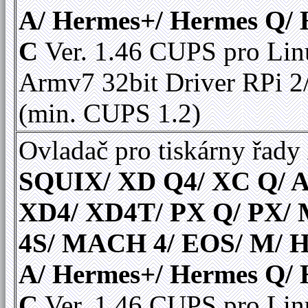
A/ Hermes+/ Hermes Q/
C
Ver. 1.46 CUPS pro Li
Armv7 32bit Driver RPi 2
(min. CUPS 1.2)
Ovladač pro tiskárny řady
SQUIX/ XD Q4/ XC Q/ A
XD4/ XD4T/ PX Q/ PX
4S/ MACH 4/ EOS/ M/ 
A/ Hermes+/ Hermes Q/
C
Ver. 1.46 CUPS pro Li