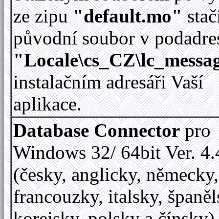
ze zipu
"default.mo"
stač
původní soubor v podadre
"Locale\cs_CZ\lc_messag
instalačním adresáři Vaší
aplikace.
Database Connector
pro
Windows 32/ 64bit Ver. 4.
(česky, anglicky, německy,
francouzky, italsky, španěl
korejsky, polsky a čínsky)