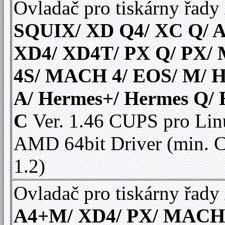
Ovladač pro tiskárny řady
SQUIX/ XD Q4/ XC Q/ A
XD4/ XD4T/ PX Q/ PX
4S/ MACH 4/ EOS/ M/ 
A/ Hermes+/ Hermes Q/
C
Ver. 1.46 CUPS pro Linu
AMD 64bit Driver (min.
1.2)
Ovladač pro tiskárny řady
A4+M/ XD4/ PX/ MACH 