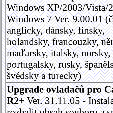
Windows XP/2003/Vista/2
Windows 7 Ver. 9.00.01 (č
anglicky, dánsky, finsky,
holandsky, francouzky, ně
maďarsky, italsky, norsky,
portugalsky, rusky, španěl
švédsky a turecky)
Upgrade ovladačů pro C
R2+
Ver. 31.11.05 - Instal
rozbalit obsah souboru a s