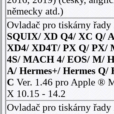
německy atd.)
Ovladač pro tiskárny řady
SQUIX/ XD Q4/ XC Q/ A
XD4/ XD4T/ PX Q/ PX
4S/ MACH 4/ EOS/ M/ 
A/ Hermes+/ Hermes Q/
C
Ver. 1.46 pro Apple ®
X 10.15 - 14.2
Ovladač pro tiskárny řady