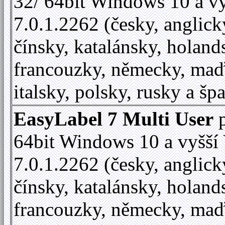
32/ 64bit Windows 10 a vy
7.0.1.2262 (česky, anglick
čínsky, katalánsky, holand
francouzky, německy, maď
italsky, polsky, rusky a šp
EasyLabel 7 Multi User
p
64bit Windows 10 a vyšší 
7.0.1.2262 (česky, anglick
čínsky, katalánsky, holand
francouzky, německy, maď