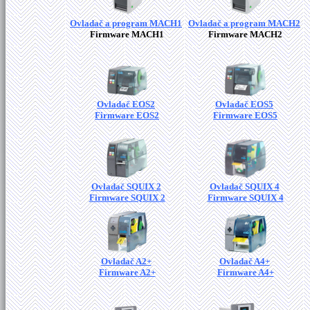
Ovladač a program MACH1
Ovladač a program MACH2
Firmware MACH1
Firmware MACH2
Ovladač EOS2
Ovladač EOS5
Firmware EOS2
Firmware EOS5
Ovladač SQUIX 2
Ovladač SQUIX 4
Firmware SQUIX 2
Firmware SQUIX 4
Ovladač A2+
Ovladač A4+
Firmware A2+
Firmware A4+