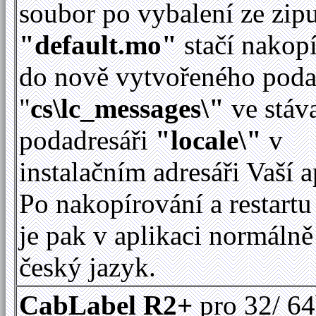
soubor po vybalení ze zip
"default.mo"
stačí nakop
do nově vytvořeného poda
"
cs\lc_messages\"
ve stáv
podadresáři
"locale\"
v
instalačním adresáři Vaší a
Po nakopírování a restartu
je pak v aplikaci normálně
český jazyk.
CabLabel R2+
pro 32/ 64