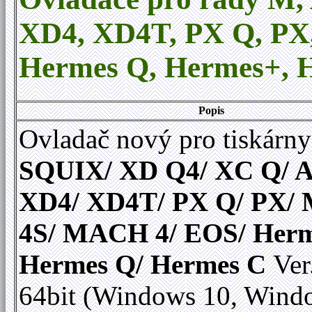
XD4, XD4T, PX Q, P
Hermes Q
,
Hermes+, H
Popis
Ovladač nový pro tiskárny
SQUIX/ XD Q4/ XC Q/ A
XD4/ XD4T/ PX Q/ PX
4S/ MACH 4/ EOS/ Herm
Hermes Q/ Hermes C
Ver
64bit (Windows 10, Wind