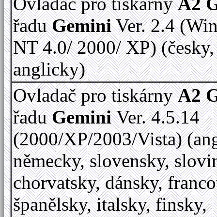
Ovladač pro tiskárny
A2 
řadu
Gemini
Ver. 2.4 (Wi
NT 4.0/ 2000/ XP) (česky,
anglicky)
Ovladač pro tiskárny
A2 
řadu
Gemini
Ver. 4.5.14
(2000/XP/2003/Vista) (ang
německy, slovensky, slovi
chorvatsky, dánsky, franc
španělsky, italsky, finsky,