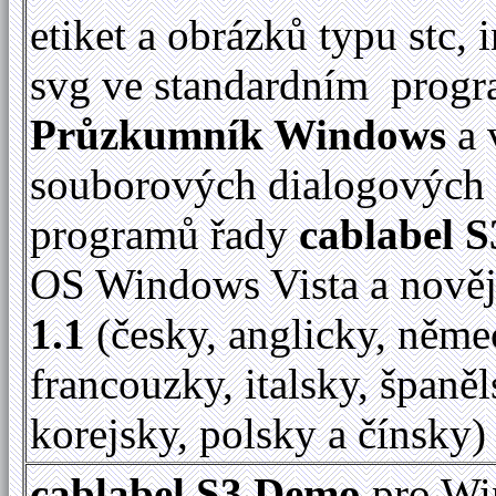
etiket a obrázků typu stc, 
svg ve standardním prog
Průzkumník Windows
a 
souborových dialogových
programů řady
cablabel S
OS Windows Vista a nově
1.1
(česky, anglicky, něme
francouzky, italsky, španěl
korejsky, polsky a čínsky)
cablabel S3 Demo
pro Wi