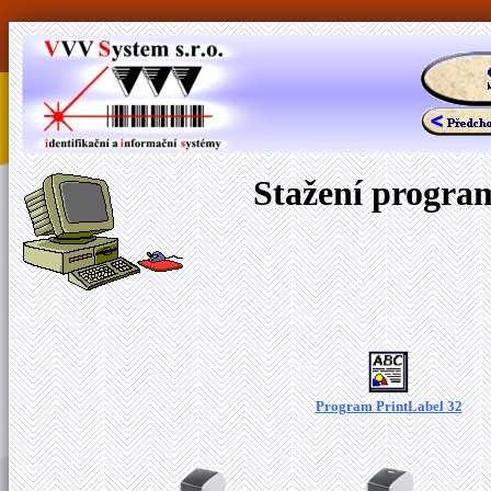
Stažení program
Program PrintLabel 32