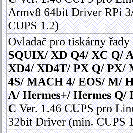
Armv8 64bit Driver RPi 3
CUPS 1.2)
Ovladač pro tiskárny řady
SQUIX/ XD Q4/ XC Q/ A
XD4/ XD4T/ PX Q/ PX
4S/ MACH 4/ EOS/ M/ 
A/ Hermes+/ Hermes Q/
C
Ver. 1.46 CUPS pro Lin
32bit Driver (min. CUPS 1