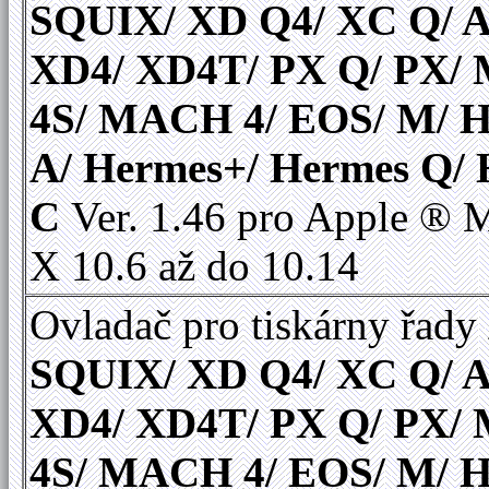
SQUIX/ XD Q4/ XC Q/ A
XD4/ XD4T/ PX Q/ PX
4S/ MACH 4/ EOS/ M/ 
A/ Hermes+/ Hermes Q/
C
Ver. 1.46 pro Apple ®
X 10.6 až do 10.14
Ovladač pro tiskárny řady
SQUIX/ XD Q4/ XC Q/ A
XD4/ XD4T/ PX Q/ PX
4S/ MACH 4/ EOS/ M/ 