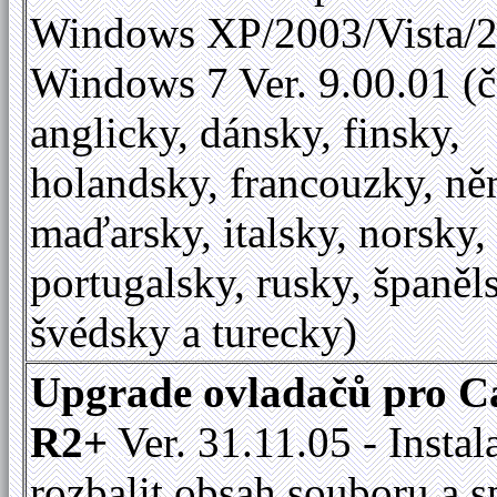
Windows XP/2003/Vista/2
Windows 7 Ver. 9.00.01 (č
anglicky, dánsky, finsky,
holandsky, francouzky, ně
maďarsky, italsky, norsky,
portugalsky, rusky, španěl
švédsky a turecky)
Upgrade ovladačů pro C
R2+
Ver. 31.11.05 - Instal
rozbalit obsah souboru a s