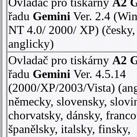
Ovladač pro tiskárny
A2 
řadu
Gemini
Ver. 2.4 (Wi
NT 4.0/ 2000/ XP) (česky,
anglicky)
Ovladač pro tiskárny
A2 
řadu
Gemini
Ver. 4.5.14
(2000/XP/2003/Vista) (ang
německy, slovensky, slovi
chorvatsky, dánsky, franc
španělsky, italsky, finsky,