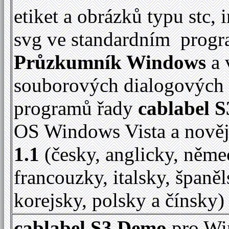
etiket a obrázků typu stc, 
svg ve standardním prog
Průzkumník Windows
a 
souborových dialogových
programů řady
cablabel S
OS Windows Vista a nově
1.1
(česky, anglicky, něme
francouzky, italsky, španěl
korejsky, polsky a čínsky)
cablabel S3 Demo
pro Wi