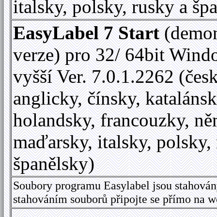
italsky, polsky, rusky a šp
EasyLabel 7 Start
(demon
verze) pro 32/ 64bit Wind
vyšší Ver. 7.0.1.2262 (česk
anglicky, čínsky, katalánsk
holandsky, francouzky, ně
maďarsky, italsky, polsky,
španělsky)
Soubory programu Easylabel jsou stahován
stahováním souborů připojte se přímo na 