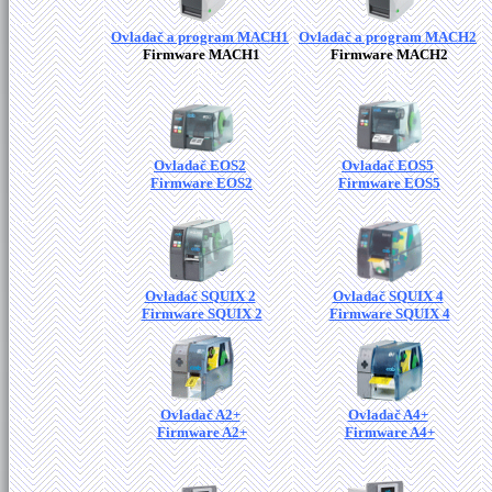
Ovladač a program MACH1
Ovladač a program MACH2
Firmware MACH1
Firmware MACH2
Ovladač EOS2
Ovladač EOS5
Firmware EOS2
Firmware EOS5
Ovladač SQUIX 2
Ovladač SQUIX 4
Firmware SQUIX 2
Firmware SQUIX 4
Ovladač A2+
Ovladač A4+
Firmware A2+
Firmware A4+