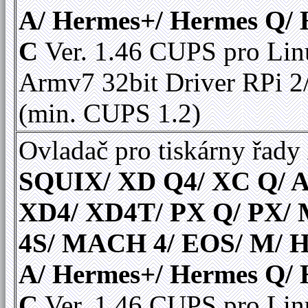
A/ Hermes+/ Hermes Q/
C
Ver. 1.46 CUPS pro Li
Armv7 32bit Driver RPi 2
(min. CUPS 1.2)
Ovladač pro tiskárny řady
SQUIX/ XD Q4/ XC Q/ A
XD4/ XD4T/ PX Q/ PX
4S/ MACH 4/ EOS/ M/ 
A/ Hermes+/ Hermes Q/
C
Ver. 1.46 CUPS pro Li