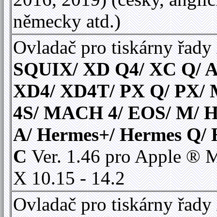
německy atd.)
Ovladač pro tiskárny řady
SQUIX/ XD Q4/ XC Q/ A
XD4/ XD4T/ PX Q/ PX
4S/ MACH 4/ EOS/ M/ 
A/ Hermes+/ Hermes Q/
C
Ver. 1.46 pro Apple ®
X 10.15 - 14.2
Ovladač pro tiskárny řady