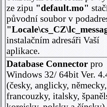
ze zipu
"default.mo"
stač
původní soubor v podadre
"Locale\cs_CZ\lc_messag
instalačním adresáři Vaší
aplikace.
Database Connector
pro
Windows 32/ 64bit Ver. 4.
(česky, anglicky, německy,
francouzky, italsky, španěl
korejsky, polsky a čínsky)