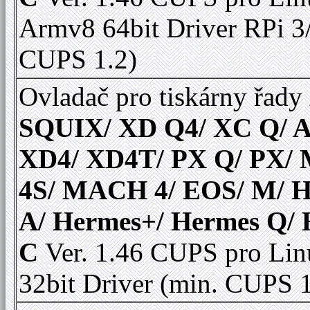
Armv8 64bit Driver RPi 3
CUPS 1.2)
Ovladač pro tiskárny řady
SQUIX/ XD Q4/ XC Q/ A
XD4/ XD4T/ PX Q/ PX
4S/ MACH 4/ EOS/ M/ 
A/ Hermes+/ Hermes Q/
C
Ver. 1.46 CUPS pro Lin
32bit Driver (min. CUPS 1