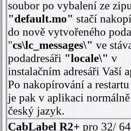
soubor po vybalení ze zip
"default.mo"
stačí nakop
do nově vytvořeného poda
"
cs\lc_messages\"
ve stáv
podadresáři
"locale\"
v
instalačním adresáři Vaší a
Po nakopírování a restartu
je pak v aplikaci normálně
český jazyk.
CabLabel R2+
pro 32/ 64