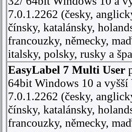
32/ 64bit Windows 10 a vy
7.0.1.2262 (česky, anglick
čínsky, katalánsky, holand
francouzky, německy, maď
italsky, polsky, rusky a šp
EasyLabel 7 Multi User
p
64bit Windows 10 a vyšší 
7.0.1.2262 (česky, anglick
čínsky, katalánsky, holand
francouzky, německy, maď