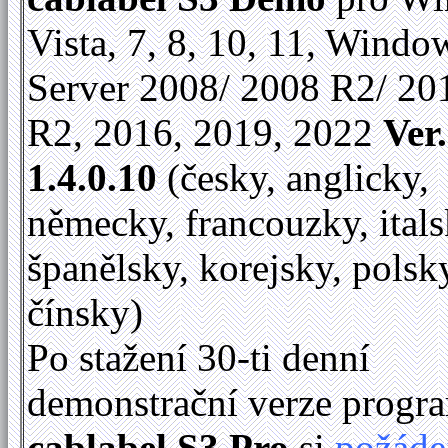
Vista, 7, 8, 10, 11, Windo
Server 2008/ 2008 R2/ 20
R2, 2016, 2019, 2022
Ver.
1.4.0.10
(česky, anglicky,
německy, francouzky, itals
španělsky, korejsky, polsk
čínsky)
Po stažení 30-ti denní
demonstrační verze progr
cablabel S3 Pro
si
požáde