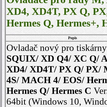
XD4, XD4T, PX Q, P
Hermes Q
,
Hermes+, H
Popis
Ovladač nový pro tiskárny
SQUIX/ XD Q4/ XC Q/ A
XD4/ XD4T/ PX Q/ PX
4S/ MACH 4/ EOS/ Herm
Hermes Q/ Hermes C
Ver
64bit (Windows 10, Wind