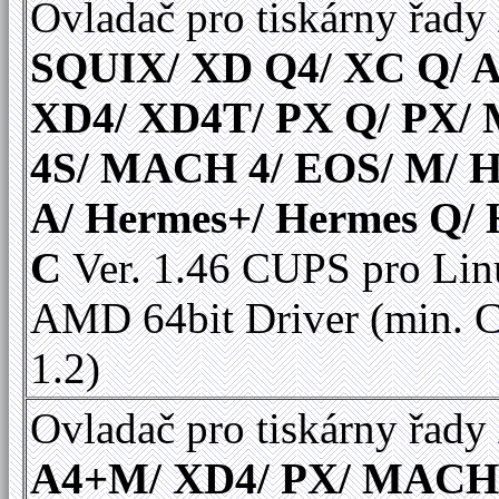
Ovladač pro tiskárny řady
SQUIX/ XD Q4/ XC Q/ A
XD4/ XD4T/ PX Q/ PX
4S/ MACH 4/ EOS/ M/ 
A/ Hermes+/ Hermes Q/
C
Ver. 1.46 CUPS pro Linu
AMD 64bit Driver (min.
1.2)
Ovladač pro tiskárny řady
A4+M/ XD4/ PX/ MACH 