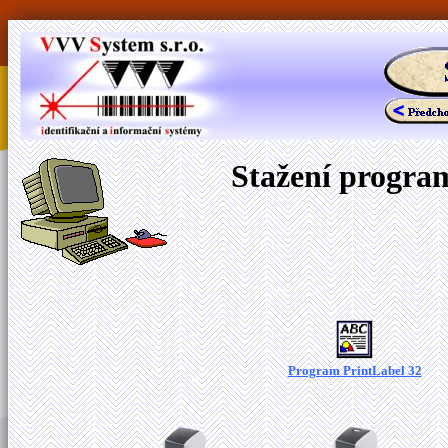
Stažení program
Program PrintLabel 32