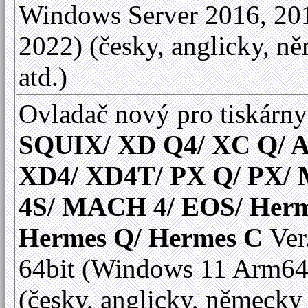
Windows Server 2016, 20
2022) (česky, anglicky, n
atd.)
Ovladač nový pro tiskárny
SQUIX/ XD Q4/ XC Q/ A
XD4/ XD4T/ PX Q/ PX
4S/ MACH 4/ EOS/ Herm
Hermes Q/ Hermes C
Ver
64bit (Windows 11 Arm64
(česky, anglicky, německy 