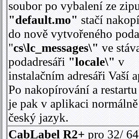
soubor po vybalení ze zip
"default.mo"
stačí nakop
do nově vytvořeného poda
"
cs\lc_messages\"
ve stáv
podadresáři
"locale\"
v
instalačním adresáři Vaší a
Po nakopírování a restartu
je pak v aplikaci normálně
český jazyk.
CabLabel R2+
pro 32/ 64