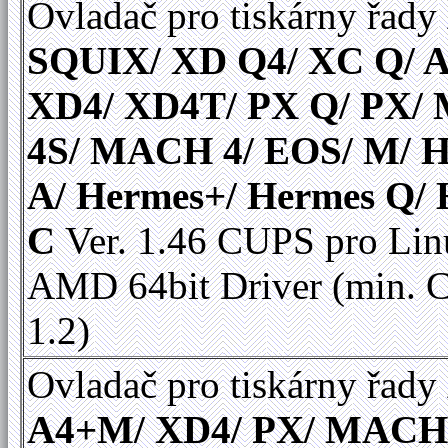
Ovladač pro tiskárny řady
SQUIX/ XD Q4/ XC Q/ A
XD4/ XD4T/ PX Q/ PX
4S/ MACH 4/ EOS/ M/ 
A/ Hermes+/ Hermes Q/
C
Ver. 1.46 CUPS pro Linu
AMD 64bit Driver (min.
1.2)
Ovladač pro tiskárny řady
A4+M/ XD4/ PX/ MACH 