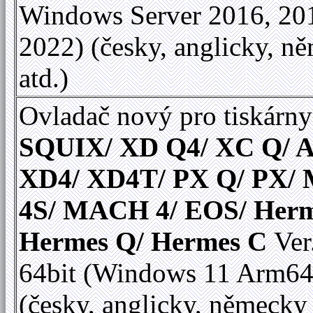
Windows Server 2016, 20
2022) (česky, anglicky, n
atd.)
Ovladač nový pro tiskárny
SQUIX/ XD Q4/ XC Q/ A
XD4/ XD4T/ PX Q/ PX
4S/ MACH 4/ EOS/ Herm
Hermes Q/ Hermes C
Ver
64bit (Windows 11 Arm64
(česky, anglicky, německy 