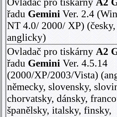
Ovladač pro tiskárny
A2 
řadu
Gemini
Ver. 2.4 (Wi
NT 4.0/ 2000/ XP) (česky,
anglicky)
Ovladač pro tiskárny
A2 
řadu
Gemini
Ver. 4.5.14
(2000/XP/2003/Vista) (ang
německy, slovensky, slovi
chorvatsky, dánsky, franc
španělsky, italsky, finsky,