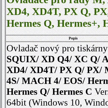
XD4, XD4T, PX Q, P
Hermes Q
,
Hermes+, H
Popis
Ovladač nový pro tiskárny
SQUIX/ XD Q4/ XC Q/ A
XD4/ XD4T/ PX Q/ PX
4S/ MACH 4/ EOS/ Herm
Hermes Q/ Hermes C
Ver
64bit (Windows 10, Wind