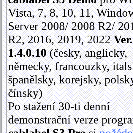
Vista, 7, 8, 10, 11, Windo
Server 2008/ 2008 R2/ 20
R2, 2016, 2019, 2022
Ver.
1.4.0.10
(česky, anglicky,
německy, francouzky, itals
španělsky, korejsky, polsk
čínsky)
Po stažení 30-ti denní
demonstrační verze progr
cablabel S3 Pro
si
požáde