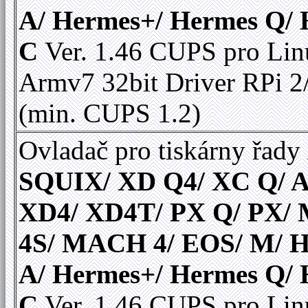
A/ Hermes+/ Hermes Q/
C
Ver. 1.46 CUPS pro Li
Armv7 32bit Driver RPi 2
(min. CUPS 1.2)
Ovladač pro tiskárny řady
SQUIX/ XD Q4/ XC Q/ A
XD4/ XD4T/ PX Q/ PX
4S/ MACH 4/ EOS/ M/ 
A/ Hermes+/ Hermes Q/
C
Ver. 1.46 CUPS pro Li