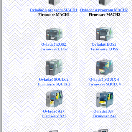
Ovladač a program MACH1
Ovladač a program MACH2
Firmware MACH1
Firmware MACH2
Ovladač EOS2
Ovladač EOS5
Firmware EOS2
Firmware EOS5
Ovladač SQUIX 2
Ovladač SQUIX 4
Firmware SQUIX 2
Firmware SQUIX 4
Ovladač A2+
Ovladač A4+
Firmware A2+
Firmware A4+