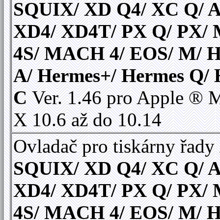
SQUIX/ XD Q4/ XC Q/ A
XD4/ XD4T/ PX Q/ PX
4S/ MACH 4/ EOS/ M/ 
A/ Hermes+/ Hermes Q/
C
Ver. 1.46 pro Apple ®
X 10.6 až do 10.14
Ovladač pro tiskárny řady
SQUIX/ XD Q4/ XC Q/ A
XD4/ XD4T/ PX Q/ PX
4S/ MACH 4/ EOS/ M/ 