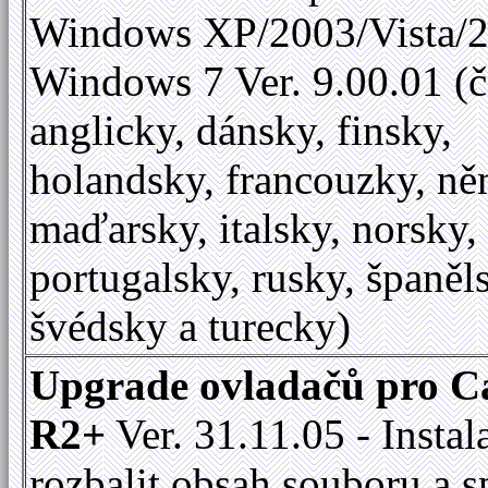
Windows XP/2003/Vista/2
Windows 7 Ver. 9.00.01 (č
anglicky, dánsky, finsky,
holandsky, francouzky, ně
maďarsky, italsky, norsky,
portugalsky, rusky, španěl
švédsky a turecky)
Upgrade ovladačů pro C
R2+
Ver. 31.11.05 - Instal
rozbalit obsah souboru a s