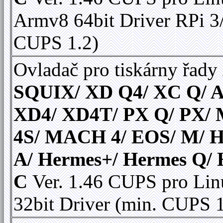
Armv8 64bit Driver RPi 3
CUPS 1.2)
Ovladač pro tiskárny řady
SQUIX/ XD Q4/ XC Q/ A
XD4/ XD4T/ PX Q/ PX
4S/ MACH 4/ EOS/ M/ 
A/ Hermes+/ Hermes Q/
C
Ver. 1.46 CUPS pro Lin
32bit Driver (min. CUPS 1