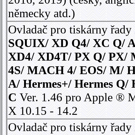
německy atd.)
Ovladač pro tiskárny řady
SQUIX/ XD Q4/ XC Q/ A
XD4/ XD4T/ PX Q/ PX
4S/ MACH 4/ EOS/ M/ 
A/ Hermes+/ Hermes Q/
C
Ver. 1.46 pro Apple ®
X 10.15 - 14.2
Ovladač pro tiskárny řady