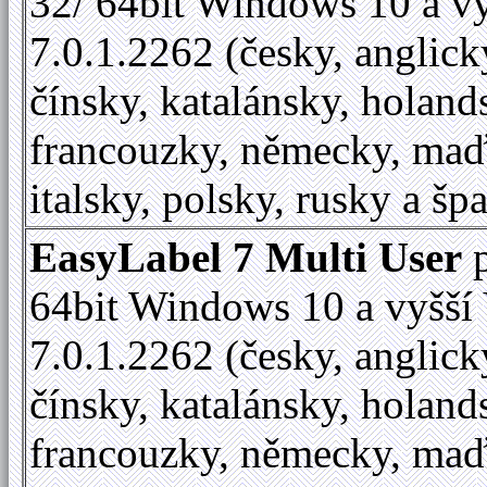
32/ 64bit Windows 10 a vy
7.0.1.2262 (česky, anglick
čínsky, katalánsky, holand
francouzky, německy, maď
italsky, polsky, rusky a šp
EasyLabel 7 Multi User
p
64bit Windows 10 a vyšší 
7.0.1.2262 (česky, anglick
čínsky, katalánsky, holand
francouzky, německy, maď