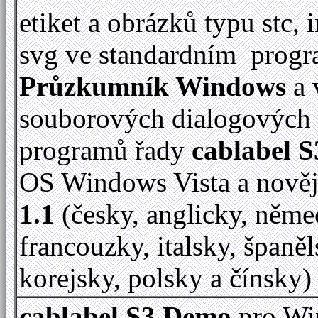
etiket a obrázků typu stc, 
svg ve standardním prog
Průzkumník Windows
a 
souborových dialogových
programů řady
cablabel S
OS Windows Vista a nově
1.1
(česky, anglicky, něme
francouzky, italsky, španěl
korejsky, polsky a čínsky)
cablabel S3 Demo
pro Wi