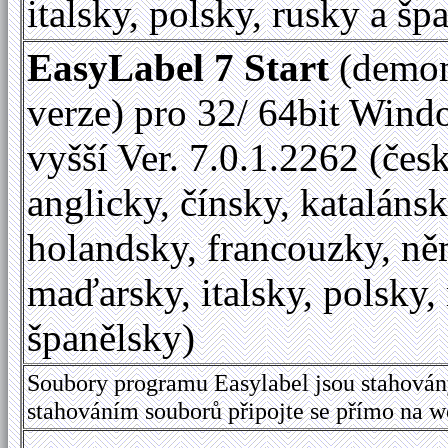
italsky, polsky, rusky a šp
EasyLabel 7 Start
(demon
verze) pro 32/ 64bit Wind
vyšší Ver. 7.0.1.2262 (česk
anglicky, čínsky, katalánsk
holandsky, francouzky, ně
maďarsky, italsky, polsky,
španělsky)
Soubory programu Easylabel jsou stahován
stahováním souborů připojte se přímo na 