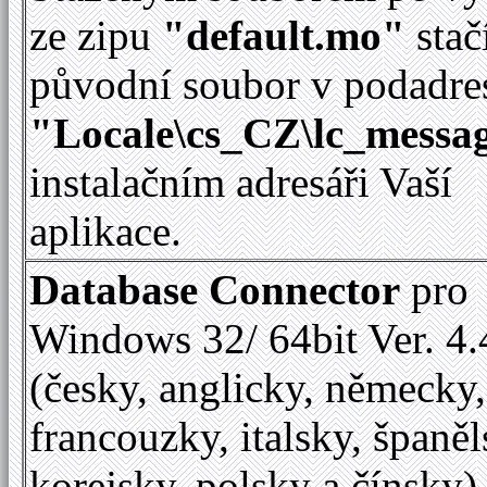
ze zipu
"default.mo"
stač
původní soubor v podadre
"Locale\cs_CZ\lc_messag
instalačním adresáři Vaší
aplikace.
Database Connector
pro
Windows 32/ 64bit Ver. 4.
(česky, anglicky, německy,
francouzky, italsky, španěl
korejsky, polsky a čínsky)