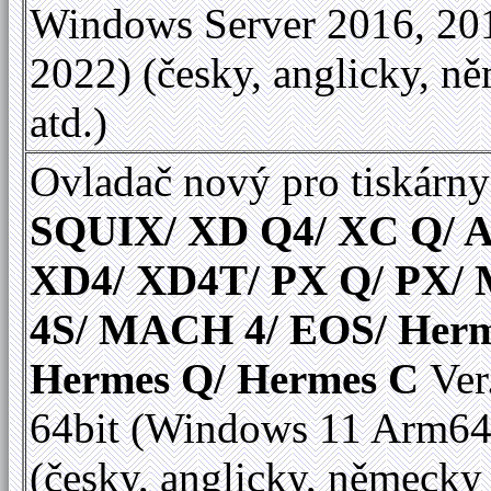
Windows Server 2016, 20
2022) (česky, anglicky, n
atd.)
Ovladač nový pro tiskárny
SQUIX/ XD Q4/ XC Q/ A
XD4/ XD4T/ PX Q/ PX
4S/ MACH 4/ EOS/ Herm
Hermes Q/ Hermes C
Ver
64bit (Windows 11 Arm64
(česky, anglicky, německy 