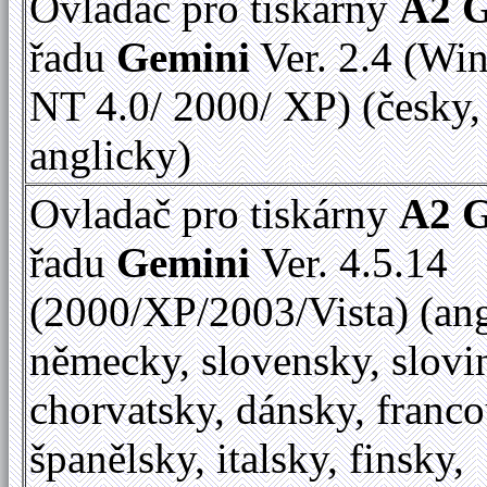
Ovladač pro tiskárny
A2 
řadu
Gemini
Ver. 2.4 (Wi
NT 4.0/ 2000/ XP) (česky,
anglicky)
Ovladač pro tiskárny
A2 
řadu
Gemini
Ver. 4.5.14
(2000/XP/2003/Vista) (ang
německy, slovensky, slovi
chorvatsky, dánsky, franc
španělsky, italsky, finsky,