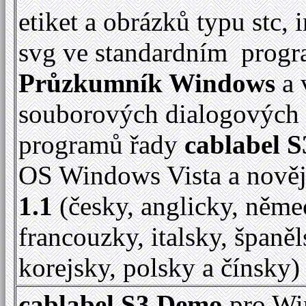
etiket a obrázků typu stc, 
svg ve standardním prog
Průzkumník Windows
a 
souborových dialogových
programů řady
cablabel S
OS Windows Vista a nově
1.1
(česky, anglicky, něme
francouzky, italsky, španěl
korejsky, polsky a čínsky)
cablabel S3 Demo
pro Wi