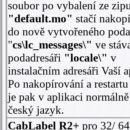
soubor po vybalení ze zip
"default.mo"
stačí nakop
do nově vytvořeného poda
"
cs\lc_messages\"
ve stáv
podadresáři
"locale\"
v
instalačním adresáři Vaší a
Po nakopírování a restartu
je pak v aplikaci normálně
český jazyk.
CabLabel R2+
pro 32/ 64