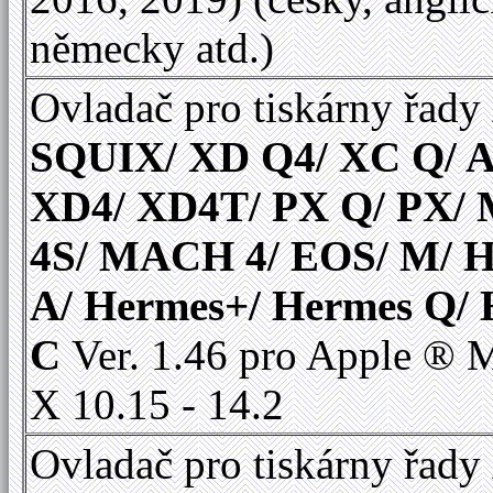
německy atd.)
Ovladač pro tiskárny řady
SQUIX/ XD Q4/ XC Q/ A
XD4/ XD4T/ PX Q/ PX
4S/ MACH 4/ EOS/ M/ 
A/ Hermes+/ Hermes Q/
C
Ver. 1.46 pro Apple ®
X 10.15 - 14.2
Ovladač pro tiskárny řady