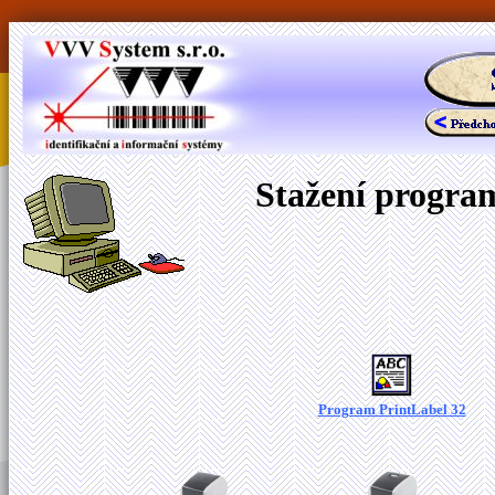
Stažení program
Program PrintLabel 32