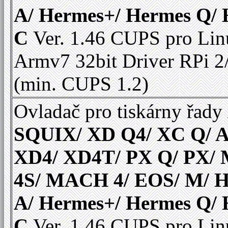
A/ Hermes+/ Hermes Q/
C
Ver. 1.46 CUPS pro Li
Armv7 32bit Driver RPi 2
(min. CUPS 1.2)
Ovladač pro tiskárny řady
SQUIX/ XD Q4/ XC Q/ A
XD4/ XD4T/ PX Q/ PX
4S/ MACH 4/ EOS/ M/ 
A/ Hermes+/ Hermes Q/
C
Ver. 1.46 CUPS pro Li