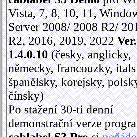
Vista, 7, 8, 10, 11, Windo
Server 2008/ 2008 R2/ 20
R2, 2016, 2019, 2022
Ver.
1.4.0.10
(česky, anglicky,
německy, francouzky, itals
španělsky, korejsky, polsk
čínsky)
Po stažení 30-ti denní
demonstrační verze progr
cablabel S3 Pro
si
požáde