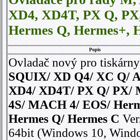
XD4, XD4T, PX Q, P
Hermes Q
,
Hermes+, H
Popis
Ovladač nový pro tiskárny
SQUIX/ XD Q4/ XC Q/ A
XD4/ XD4T/ PX Q/ PX
4S/ MACH 4/ EOS/ Herm
Hermes Q/ Hermes C
Ver
64bit (Windows 10, Wind