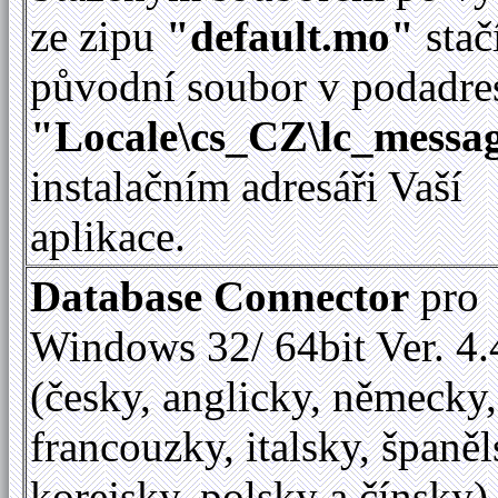
ze zipu
"default.mo"
stač
původní soubor v podadre
"Locale\cs_CZ\lc_messag
instalačním adresáři Vaší
aplikace.
Database Connector
pro
Windows 32/ 64bit Ver. 4.
(česky, anglicky, německy,
francouzky, italsky, španěl
korejsky, polsky a čínsky)