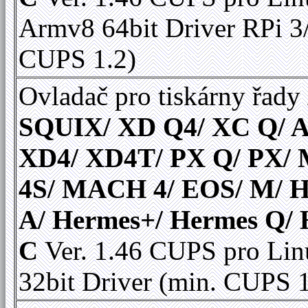
Armv8 64bit Driver RPi 3
CUPS 1.2)
Ovladač pro tiskárny řady
SQUIX/ XD Q4/ XC Q/ A
XD4/ XD4T/ PX Q/ PX
4S/ MACH 4/ EOS/ M/ 
A/ Hermes+/ Hermes Q/
C
Ver. 1.46 CUPS pro Lin
32bit Driver (min. CUPS 1