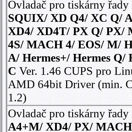
Ovladač pro tiskárny řady
SQUIX/ XD Q4/ XC Q/ A
XD4/ XD4T/ PX Q/ PX
4S/ MACH 4/ EOS/ M/ 
A/ Hermes+/ Hermes Q/
C
Ver. 1.46 CUPS pro Linu
AMD 64bit Driver (min.
1.2)
Ovladač pro tiskárny řady
A4+M/ XD4/ PX/ MACH 