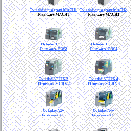
Ovladač a program MACH1
Ovladač a program MACH2
Firmware MACH1
Firmware MACH2
Ovladač EOS2
Ovladač EOS5
Firmware EOS2
Firmware EOS5
Ovladač SQUIX 2
Ovladač SQUIX 4
Firmware SQUIX 2
Firmware SQUIX 4
Ovladač A2+
Ovladač A4+
Firmware A2+
Firmware A4+