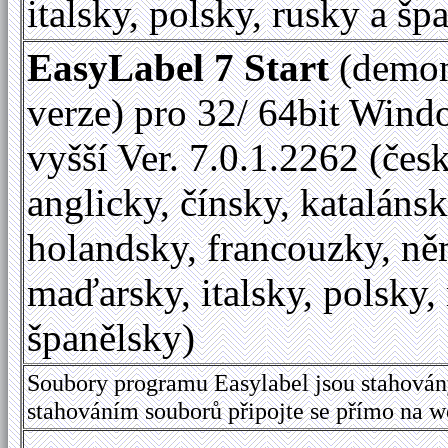
italsky, polsky, rusky a šp
EasyLabel 7 Start
(demon
verze) pro 32/ 64bit Wind
vyšší Ver. 7.0.1.2262 (česk
anglicky, čínsky, katalánsk
holandsky, francouzky, ně
maďarsky, italsky, polsky,
španělsky)
Soubory programu Easylabel jsou stahován
stahováním souborů připojte se přímo na 