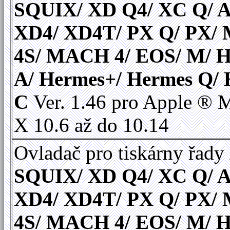
SQUIX/ XD Q4/ XC Q/ A
XD4/ XD4T/ PX Q/ PX
4S/ MACH 4/ EOS/ M/ 
A/ Hermes+/ Hermes Q/
C
Ver. 1.46 pro Apple ®
X 10.6 až do 10.14
Ovladač pro tiskárny řady
SQUIX/ XD Q4/ XC Q/ A
XD4/ XD4T/ PX Q/ PX
4S/ MACH 4/ EOS/ M/ 