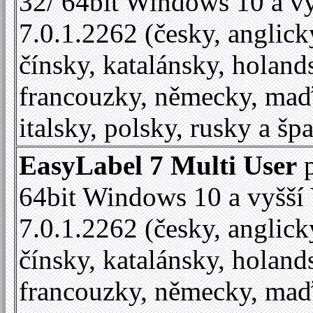
32/ 64bit Windows 10 a vy
7.0.1.2262 (česky, anglick
čínsky, katalánsky, holand
francouzky, německy, maď
italsky, polsky, rusky a šp
EasyLabel 7 Multi User
p
64bit Windows 10 a vyšší 
7.0.1.2262 (česky, anglick
čínsky, katalánsky, holand
francouzky, německy, maď