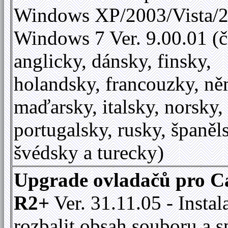
Windows XP/2003/Vista/2
Windows 7 Ver. 9.00.01 (č
anglicky, dánsky, finsky,
holandsky, francouzky, ně
maďarsky, italsky, norsky,
portugalsky, rusky, španěl
švédsky a turecky)
Upgrade ovladačů pro C
R2+
Ver. 31.11.05 - Instal
rozbalit obsah souboru a s