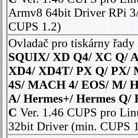
Armv8 64bit Driver RPi 3
CUPS 1.2)
Ovladač pro tiskárny řady
SQUIX/ XD Q4/ XC Q/ A
XD4/ XD4T/ PX Q/ PX
4S/ MACH 4/ EOS/ M/ 
A/ Hermes+/ Hermes Q/
C
Ver. 1.46 CUPS pro Lin
32bit Driver (min. CUPS 1