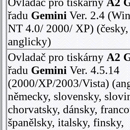
Ovladač pro tiskárny
A2 
řadu
Gemini
Ver. 2.4 (Wi
NT 4.0/ 2000/ XP) (česky,
anglicky)
Ovladač pro tiskárny
A2 
řadu
Gemini
Ver. 4.5.14
(2000/XP/2003/Vista) (ang
německy, slovensky, slovi
chorvatsky, dánsky, franc
španělsky, italsky, finsky,