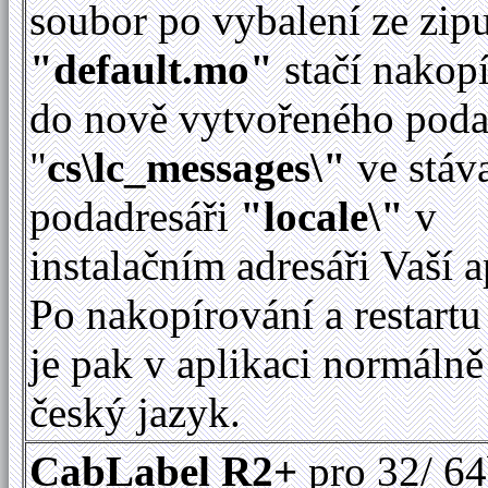
soubor po vybalení ze zip
"default.mo"
stačí nakop
do nově vytvořeného poda
"
cs\lc_messages\"
ve stáv
podadresáři
"locale\"
v
instalačním adresáři Vaší a
Po nakopírování a restartu
je pak v aplikaci normálně
český jazyk.
CabLabel R2+
pro 32/ 64