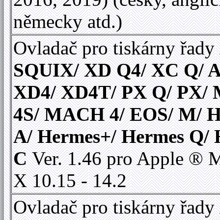
německy atd.)
Ovladač pro tiskárny řady
SQUIX/ XD Q4/ XC Q/ A
XD4/ XD4T/ PX Q/ PX
4S/ MACH 4/ EOS/ M/ 
A/ Hermes+/ Hermes Q/
C
Ver. 1.46 pro Apple ®
X 10.15 - 14.2
Ovladač pro tiskárny řady