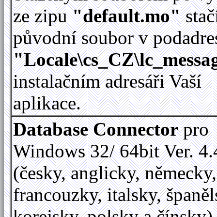
ze zipu
"default.mo"
stač
původní soubor v podadre
"Locale\cs_CZ\lc_messag
instalačním adresáři Vaší
aplikace.
Database Connector
pro
Windows 32/ 64bit Ver. 4.
(česky, anglicky, německy,
francouzky, italsky, španěl
korejsky, polsky a čínsky)