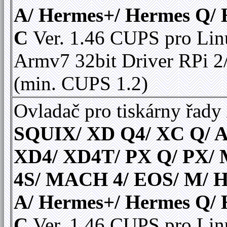
A/ Hermes+/ Hermes Q/
C
Ver. 1.46 CUPS pro Li
Armv7 32bit Driver RPi 2
(min. CUPS 1.2)
Ovladač pro tiskárny řady
SQUIX/ XD Q4/ XC Q/ A
XD4/ XD4T/ PX Q/ PX
4S/ MACH 4/ EOS/ M/ 
A/ Hermes+/ Hermes Q/
C
Ver. 1.46 CUPS pro Li