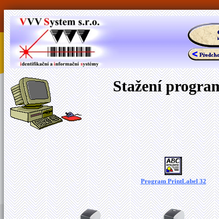
Stažení program
Program PrintLabel 32