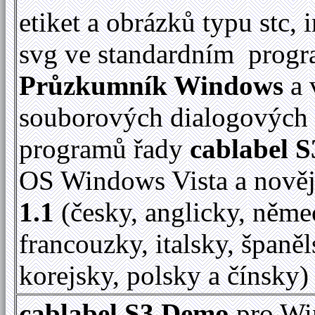
etiket a obrázků typu stc, 
svg ve standardním prog
Průzkumník Windows
a 
souborových dialogových
programů řady
cablabel S
OS Windows Vista a nově
1.1
(česky, anglicky, něme
francouzky, italsky, španěl
korejsky, polsky a čínsky)
cablabel S3 Demo
pro Wi