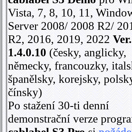
Vista, 7, 8, 10, 11, Windo
Server 2008/ 2008 R2/ 20
R2, 2016, 2019, 2022
Ver.
1.4.0.10
(česky, anglicky,
německy, francouzky, itals
španělsky, korejsky, polsk
čínsky)
Po stažení 30-ti denní
demonstrační verze progr
cablabel S3 Pro
si
požáde