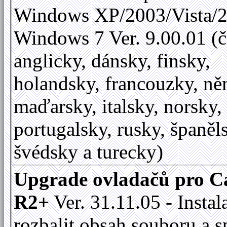
Windows XP/2003/Vista/2
Windows 7 Ver. 9.00.01 (č
anglicky, dánsky, finsky,
holandsky, francouzky, ně
maďarsky, italsky, norsky,
portugalsky, rusky, španěl
švédsky a turecky)
Upgrade ovladačů pro C
R2+
Ver. 31.11.05 - Instal
rozbalit obsah souboru a s