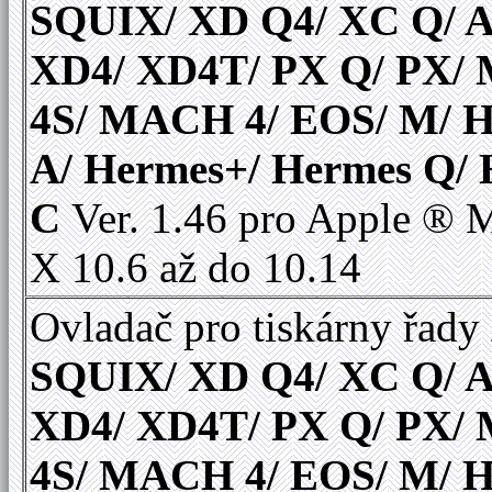
SQUIX/ XD Q4/ XC Q/ A
XD4/ XD4T/ PX Q/ PX
4S/ MACH 4/ EOS/ M/ 
A/ Hermes+/ Hermes Q/
C
Ver. 1.46 pro Apple ®
X 10.6 až do 10.14
Ovladač pro tiskárny řady
SQUIX/ XD Q4/ XC Q/ A
XD4/ XD4T/ PX Q/ PX
4S/ MACH 4/ EOS/ M/ 