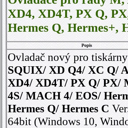
XD4, XD4T, PX Q, P
Hermes Q
,
Hermes+, H
Popis
Ovladač nový pro tiskárny
SQUIX/ XD Q4/ XC Q/ A
XD4/ XD4T/ PX Q/ PX
4S/ MACH 4/ EOS/ Herm
Hermes Q/ Hermes C
Ver
64bit (Windows 10, Wind