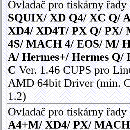
Ovladač pro tiskárny řady
SQUIX/ XD Q4/ XC Q/ A
XD4/ XD4T/ PX Q/ PX
4S/ MACH 4/ EOS/ M/ 
A/ Hermes+/ Hermes Q/
C
Ver. 1.46 CUPS pro Linu
AMD 64bit Driver (min.
1.2)
Ovladač pro tiskárny řady
A4+M/ XD4/ PX/ MACH 