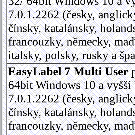
32/ 64bit Windows 10 a vy
7.0.1.2262 (česky, anglick
čínsky, katalánsky, holand
francouzky, německy, maď
italsky, polsky, rusky a šp
EasyLabel 7 Multi User
p
64bit Windows 10 a vyšší 
7.0.1.2262 (česky, anglick
čínsky, katalánsky, holand
francouzky, německy, maď