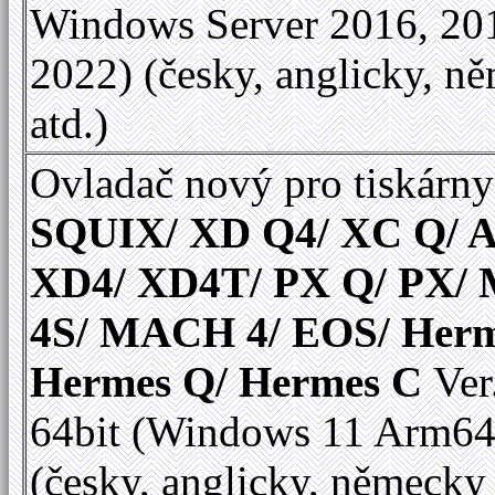
Windows Server 2016, 20
2022) (česky, anglicky, n
atd.)
Ovladač nový pro tiskárny
SQUIX/ XD Q4/ XC Q/ A
XD4/ XD4T/ PX Q/ PX
4S/ MACH 4/ EOS/ Herm
Hermes Q/ Hermes C
Ver
64bit (Windows 11 Arm64
(česky, anglicky, německy 