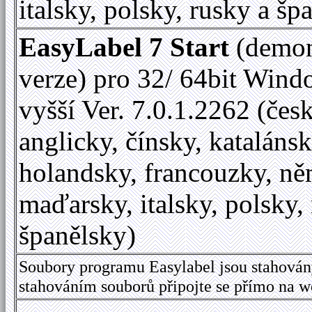
italsky, polsky, rusky a šp
EasyLabel 7 Start
(demon
verze) pro 32/ 64bit Wind
vyšší Ver. 7.0.1.2262 (česk
anglicky, čínsky, katalánsk
holandsky, francouzky, ně
maďarsky, italsky, polsky,
španělsky)
Soubory programu Easylabel jsou stahován
stahováním souborů připojte se přímo na 