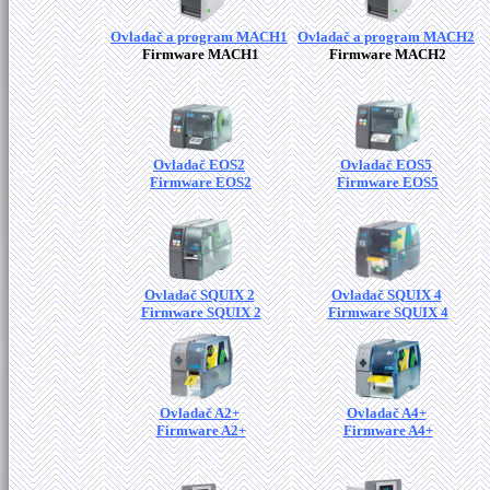
Ovladač a program MACH1
Ovladač a program MACH2
Firmware MACH1
Firmware MACH2
Ovladač EOS2
Ovladač EOS5
Firmware EOS2
Firmware EOS5
Ovladač SQUIX 2
Ovladač SQUIX 4
Firmware SQUIX 2
Firmware SQUIX 4
Ovladač A2+
Ovladač A4+
Firmware A2+
Firmware A4+