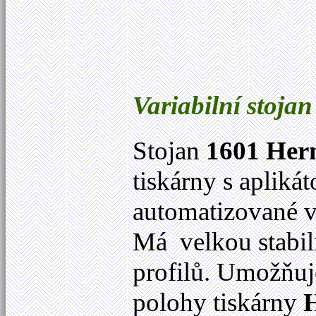
Variabilní stoj
Stojan
1601 He
tiskárny s apliká
automatizované v
Má velkou stabili
profilů. Umožňuje
polohy tiskárny