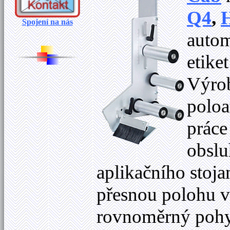
Q4
,
Spojení na nás
autom
etike
Výrob
polo
práce
obsl
aplikačního stojan
přesnou polohu vů
rovnoměrný pohy