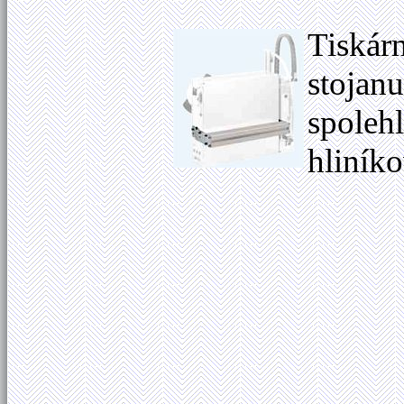
Tiskár
stojan
spolehl
hliník