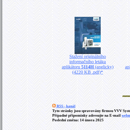
Stažení originálního
informačního letáku
aplikátoru
5114H
(anglicky)
ap
(4220 KB .pdf)*
RSS - kanál
Tyto stránky jsou spravovány firmou VVV Syste
Případné připomínky adresujte na E-mail
webm
Poslední změna: 14 února 2025