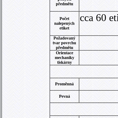
předmětu
cca 60 et
Počet
nalepených
etiket
Požadovaný
tvar povrchu
předmětu
Orientace
mechaniky
tiskárny
Proměnná
Pevná