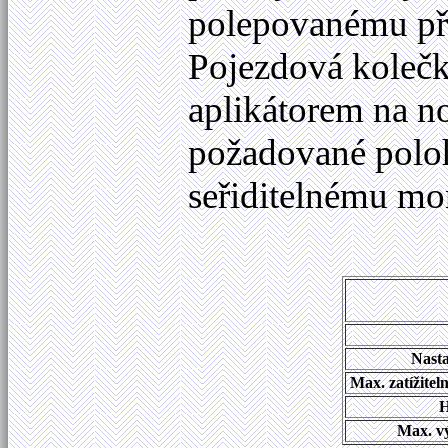
polepovanému pře
Pojezdová kolečk
aplikátorem na no
požadované polohy
seřiditelnému mo
Nasta
Max. zatížite
H
Max. vý