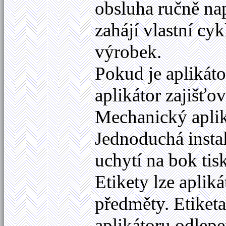
obsluha ručně nap
zahájí vlastní cyk
výrobek.
Pokud je aplikát
aplikátor zajišťo
Mechanický apliká
Jednoduchá insta
uchytí na bok tis
Etikety lze aplik
předměty. Etiket
aplikátoru odlep