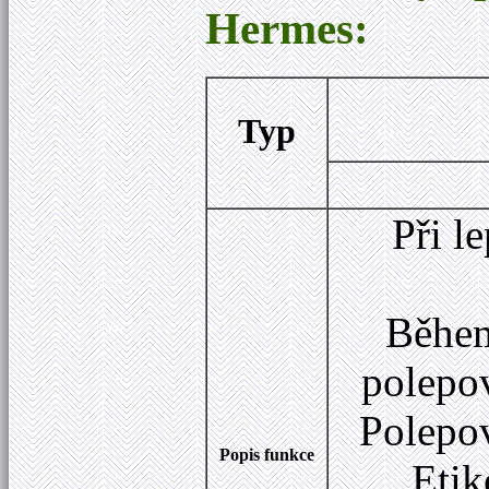
Hermes:
Typ
Při l
Během
polepo
Polepo
Popis funkce
Etik