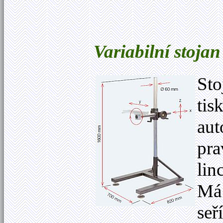
Variabilní stoja
Sto
tis
aut
pra
lin
Má 
seř