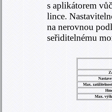
s aplikátorem vů
lince. Nastavitel
na nerovnou podla
seřiditelnému mo
Z
Nastave
Max. zatížitelno
Hmo
Max. výška