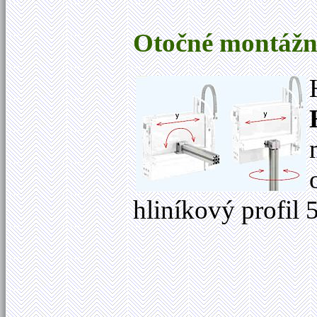
Otočné montážn
hliníkový profil