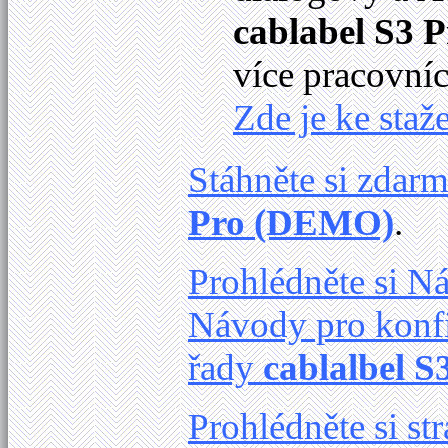
cablabel S3 P
více pracovníc
Zde je ke staže
Stáhněte si zdar
Pro (DEMO)
.
Prohlédněte si 
Návody pro konfi
řady
cablalbel S
Prohlédněte si s