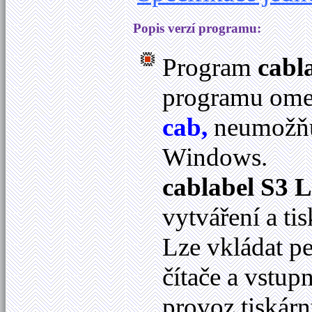
Popis verzí programu:
Program
cabl
programu omez
cab,
neumožňuj
Windows.
cablabel S3 L
vytváření a ti
Lze vkládat p
čítače a vstup
provoz tiskár