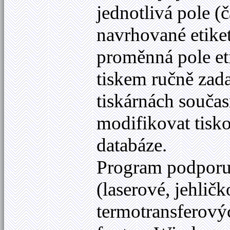
jednotlivá pole (č
navrhované etikety
proměnná pole eti
tiskem ručně zad
tiskárnách součas
modifikovat tisk
databáze.
Program podporuje
(laserové, jehličk
termotransferový