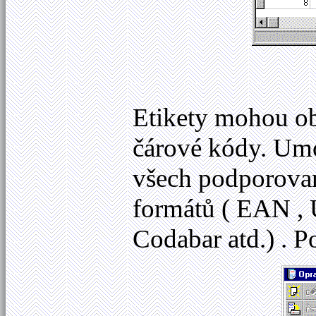
Etikety mohou ob
čárové kódy. Um
všech podporovan
formátů ( EAN , 
Codabar atd.) . P