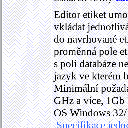
Editor etiket u
vkládat jednotlivá
do navrhované etik
proměnná pole eti
s poli databáze n
jazyk ve kterém
Minimální požada
GHz a více, 1Gb 
OS Windows 32/ 6
Specifikace jedn