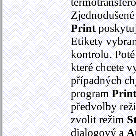
termotransfer
Zjednodušené 
Print
poskytuj
Etikety vybra
kontrolu. Poté 
které chcete v
případných ch
program
Prin
předvolby rež
zvolit režim
S
dialogový a
A