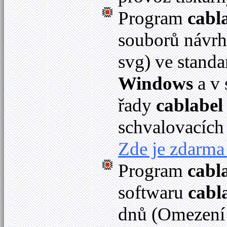
Program
cabl
souborů návrhů
svg) ve stan
Windows
a v
řady
cablabel
schvalovacích
Zde je zdarma 
Program
cabl
softwaru
cabl
dnů (Omezení 