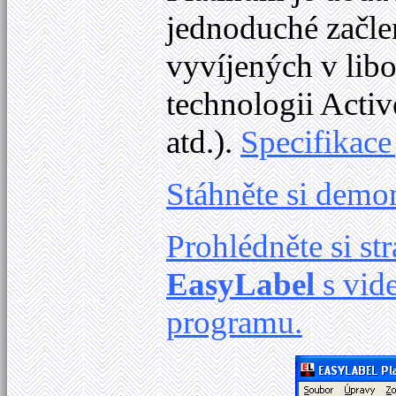
jednoduché začle
vyvíjených v lib
technologii Activ
atd.).
Specifikace
Stáhněte si demo
Prohlédněte si s
EasyLabel
s vid
programu.