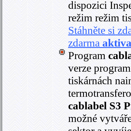
dispozici Ins
režim režim ti
Stáhněte si z
zdarma
aktiv
Program
cabl
verze programu
tiskárnách na
termotransfer
cablabel S3 P
možné vytváře
sektor a vyvíje