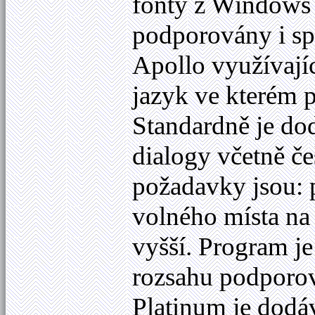
fonty z Windows 
podporovány i spe
Apollo využívají
jazyk ve kterém 
Standardně je do
dialogy včetně č
požadavky jsou:
volného místa na
vyšší. Program je
rozsahu podporov
Platinum je dod