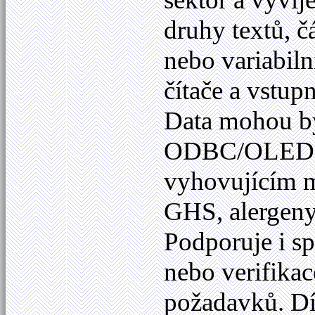
druhy textů, č
nebo variabiln
čítače a vstup
Data mohou bý
ODBC/OLED
vyhovujícím m
GHS, alergeny
Podporuje i sp
nebo verifikac
požadavků. Dí