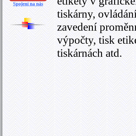
etikety v grafick
Spojení na nás
tiskárny, ovládán
zavedení proměnný
výpočty, tisk eti
tiskárnách atd.