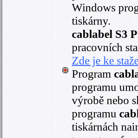
Windows progr
tiskárny.
cablabel S3 P
pracovních sta
Zde je ke staže
Program
cabl
programu umož
výrobě nebo s
programu
cab
tiskárnách na