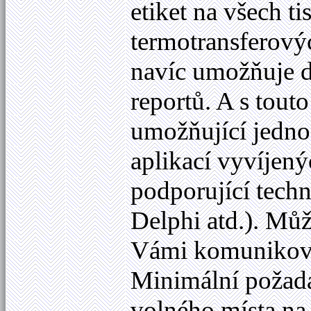
etiket na všech 
termotransferov
navíc umožňuje d
reportů. A s tout
umožňující jedno
aplikací vyvíjen
podporující techn
Delphi atd.). Můž
Vámi komunikovat
Minimální požad
volného místa na