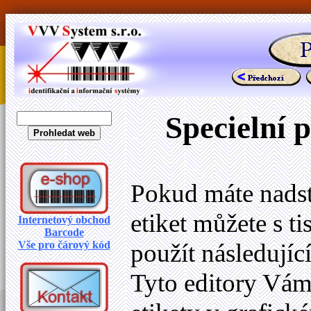
Specielní 
Pokud máte nadst
etiket můžete s t
Internetový obchod
Barcode
Vše pro čárový kód
použít následující
Tyto editory Vá