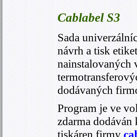
Cablabel
S3
Sada univerzáln
návrh a tisk etike
nainstalovaných
termotransferový
dodávaných fir
Program je ve vol
zdarma dodáván 
tiskáren firmy
ca