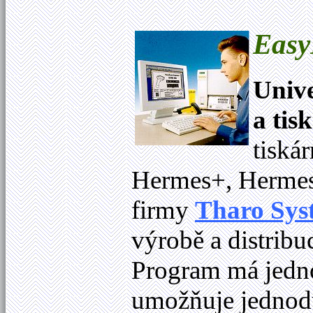
Easy
Unive
a tis
tiská
Hermes+, Hermes
firmy
Tharo Sys
výrobě a distribuc
Program má jedno
umožňuje jednod