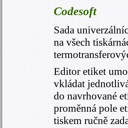
Codesoft
Sada univerzáln
na všech tiskárn
termotransferový
Editor etiket u
vkládat jednotlivá
do navrhované etik
proměnná pole eti
tiskem ručně zad