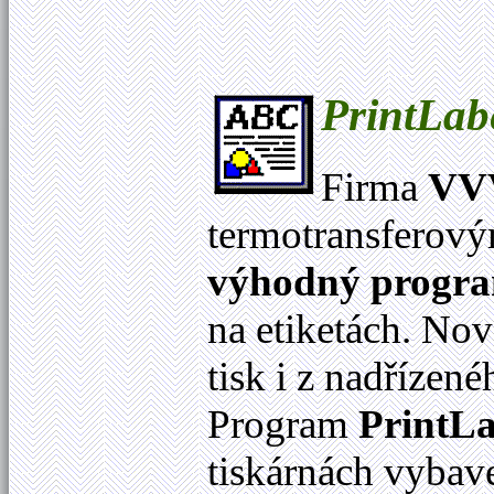
PrintLab
Firma
VVV
termotransferov
výhodný progr
na etiketách. No
tisk i z nadříze
Program
PrintLa
tiskárnách vybav