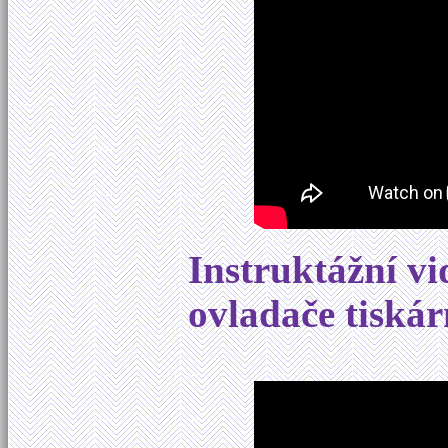
Instruktážní vi
ovladače tiská