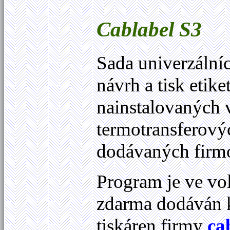
Cablabel
S3
Sada univerzáln
návrh a tisk etike
nainstalovaných
termotransferový
dodávaných fir
Program je ve vol
zdarma dodáván 
tiskáren firmy
ca