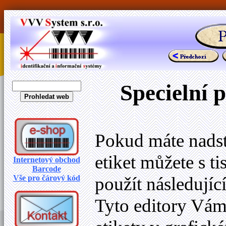
Specielní 
Pokud máte nadst
etiket můžete s t
Internetový obchod
Barcode
Vše pro čárový kód
použít následující
Tyto editory Vá