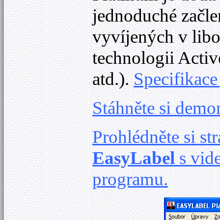
jednoduché začle
vyvíjených v lib
technologii Activ
atd.).
Specifikace
Stáhněte si demo
Prohlédněte si s
EasyLabel
s vid
programu.