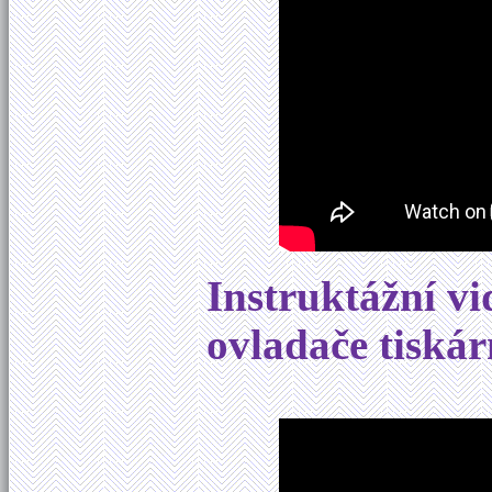
Instruktážní vi
ovladače tiská