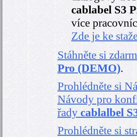
cablabel S3 P
více pracovníc
Zde je ke staže
Stáhněte si zdar
Pro (DEMO)
.
Prohlédněte si 
Návody pro konfi
řady
cablalbel S
Prohlédněte si s