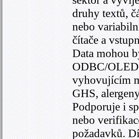
druhy textů, č
nebo variabiln
čítače a vstup
Data mohou bý
ODBC/OLED
vyhovujícím m
GHS, alergeny
Podporuje i sp
nebo verifikac
požadavků. Dí