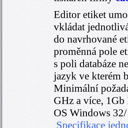
Editor etiket u
vkládat jednotlivá
do navrhované etik
proměnná pole eti
s poli databáze n
jazyk ve kterém
Minimální požada
GHz a více, 1Gb 
OS Windows 32/ 6
Specifikace jedn