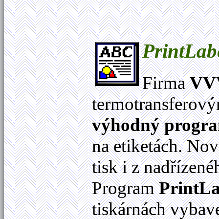
PrintLab
Firma
VVV
termotransferov
výhodný progr
na etiketách. No
tisk i z nadříze
Program
PrintLa
tiskárnách vybav