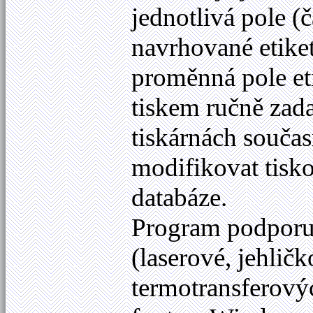
jednotlivá pole (č
navrhované etikety
proměnná pole eti
tiskem ručně zad
tiskárnách součas
modifikovat tisk
databáze.
Program podporuje
(laserové, jehličk
termotransferový