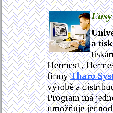
Easy
Unive
a tis
tiská
Hermes+, Hermes
firmy
Tharo Sys
výrobě a distribuc
Program má jedno
umožňuje jednod