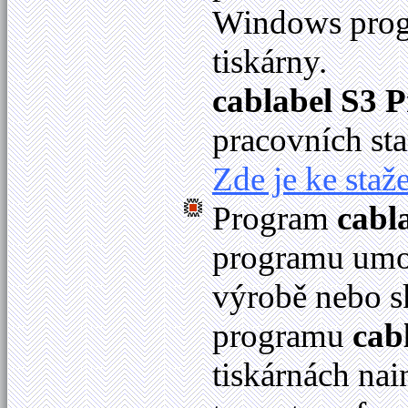
Windows progr
tiskárny.
cablabel S3 P
pracovních sta
Zde je ke staže
Program
cabl
programu umož
výrobě nebo s
programu
cab
tiskárnách na