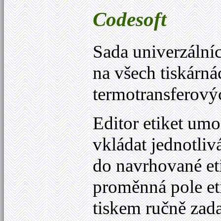
Codesoft
Sada univerzáln
na všech tiskárn
termotransferový
Editor etiket u
vkládat jednotlivá
do navrhované etik
proměnná pole eti
tiskem ručně zad