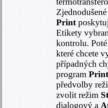
termotransfer
Zjednodušené 
Print
poskytuj
Etikety vybra
kontrolu. Poté 
které chcete v
případných ch
program
Prin
předvolby rež
zvolit režim
S
dialogový a
A