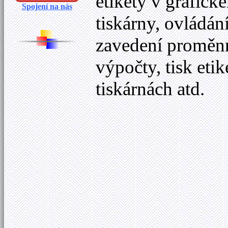
etikety v grafick
Spojení na nás
tiskárny, ovládán
zavedení proměnný
výpočty, tisk eti
tiskárnách atd.