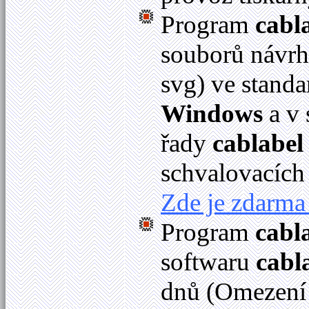
Program
cabl
souborů návrhů
svg) ve stan
Windows
a v
řady
cablabel
schvalovacích
Zde je zdarma 
Program
cabl
softwaru
cabl
dnů (Omezení 