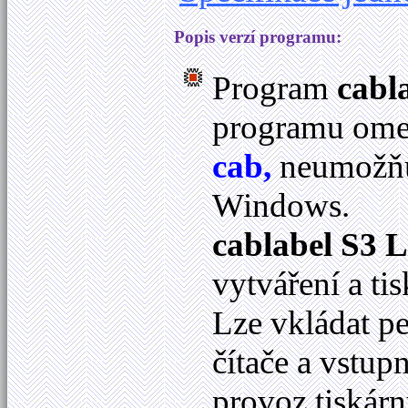
Popis verzí programu:
Program
cabl
programu omez
cab,
neumožňuj
Windows.
cablabel S3 L
vytváření a ti
Lze vkládat p
čítače a vstup
provoz tiskár