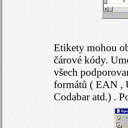
Etikety mohou ob
čárové kódy. Um
všech podporovan
formátů ( EAN , 
Codabar atd.) . P