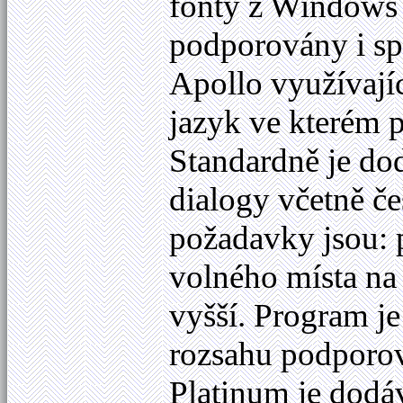
fonty z Windows 
podporovány i spe
Apollo využívají
jazyk ve kterém 
Standardně je do
dialogy včetně č
požadavky jsou:
volného místa na
vyšší. Program je
rozsahu podporov
Platinum je dod