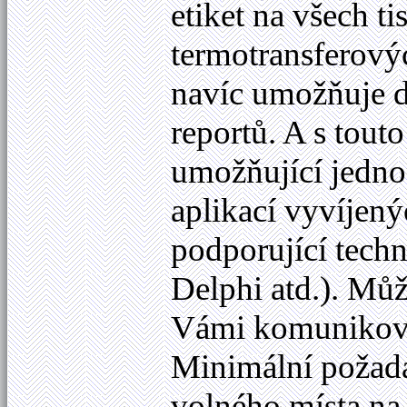
etiket na všech 
termotransferov
navíc umožňuje d
reportů. A s tout
umožňující jedno
aplikací vyvíjen
podporující techn
Delphi atd.). Můž
Vámi komunikovat
Minimální požad
volného místa na