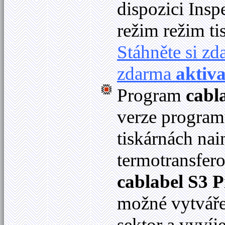
dispozici Ins
režim režim ti
Stáhněte si z
zdarma
aktiv
Program
cabl
verze programu
tiskárnách na
termotransfer
cablabel S3 P
možné vytváře
sektor a vyvíje