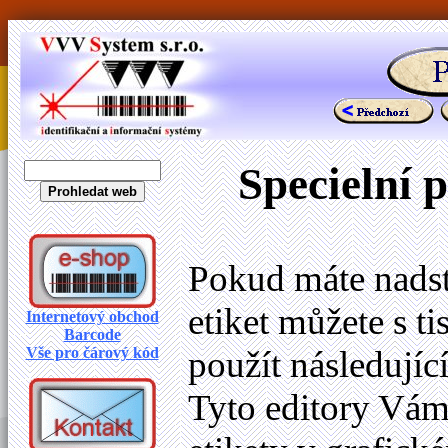
Specielní 
Pokud máte nadst
etiket můžete s t
Internetový obchod
Barcode
Vše pro čárový kód
použít následující
Tyto editory Vá