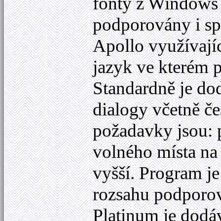
fonty z Windows 
podporovány i spe
Apollo využívají
jazyk ve kterém 
Standardně je do
dialogy včetně č
požadavky jsou:
volného místa na
vyšší. Program je
rozsahu podporov
Platinum je dod