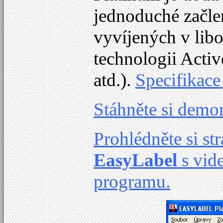
jednoduché začle
vyvíjených v lib
technologii Activ
atd.).
Specifikace
Stáhněte si demo
Prohlédněte si s
EasyLabel
s vid
programu.