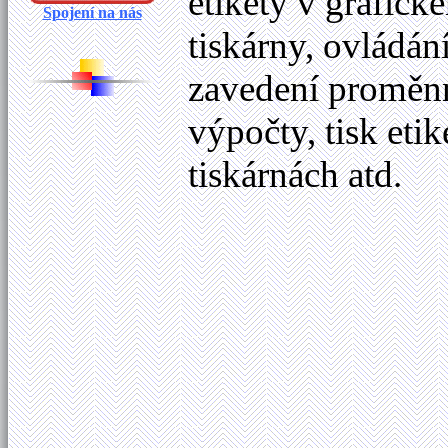
etikety v grafick
Spojení na nás
tiskárny, ovládán
zavedení proměnný
výpočty, tisk eti
tiskárnách atd.