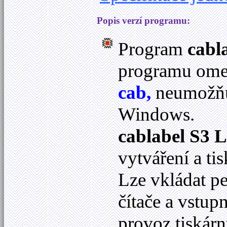
Popis verzí programu:
Program
cabl
programu omez
cab,
neumožňuj
Windows.
cablabel S3 L
vytváření a ti
Lze vkládat p
čítače a vstup
provoz tiskár