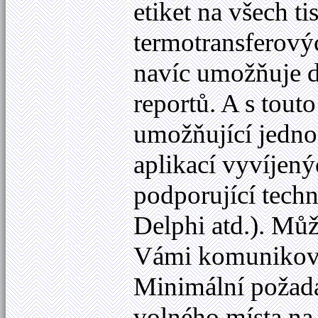
etiket na všech 
termotransferov
navíc umožňuje d
reportů. A s tout
umožňující jedno
aplikací vyvíjen
podporující techn
Delphi atd.). Můž
Vámi komunikovat
Minimální požad
volného místa na