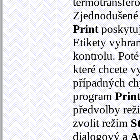
termotransfer
Zjednodušené 
Print
poskytuj
Etikety vybra
kontrolu. Poté 
které chcete v
případných ch
program
Prin
předvolby rež
zvolit režim
S
dialogový a
A