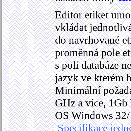
Editor etiket u
vkládat jednotlivá
do navrhované etik
proměnná pole eti
s poli databáze n
jazyk ve kterém
Minimální požada
GHz a více, 1Gb 
OS Windows 32/ 6
Specifikace jedn