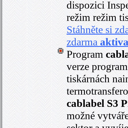
dispozici Ins
režim režim ti
Stáhněte si z
zdarma
aktiv
Program
cabl
verze programu
tiskárnách na
termotransfer
cablabel S3 P
možné vytváře
sektor a vyvíje