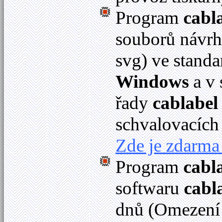
Program
cabl
souborů návrhů
svg) ve stan
Windows
a v
řady
cablabel
schvalovacích
Zde je zdarma 
Program
cabl
softwaru
cabl
dnů (Omezení 