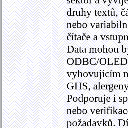
druhy textů, č
nebo variabiln
čítače a vstup
Data mohou bý
ODBC/OLED
vyhovujícím m
GHS, alergeny
Podporuje i sp
nebo verifikac
požadavků. Dí