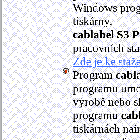
Windows progr
tiskárny.
cablabel S3 P
pracovních sta
Zde je ke staže
Program
cabl
programu umož
výrobě nebo s
programu
cab
tiskárnách na