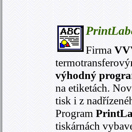
PrintLab
Firma
VVV
termotransferov
výhodný progr
na etiketách. No
tisk i z nadříze
Program
PrintLa
tiskárnách vybav