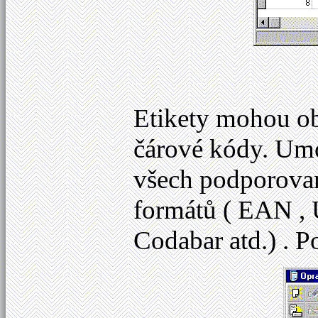
Etikety mohou ob
čárové kódy. Um
všech podporovan
formátů ( EAN , 
Codabar atd.) . P