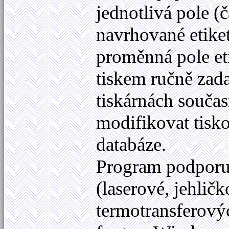
jednotlivá pole (č
navrhované etikety
proměnná pole eti
tiskem ručně zad
tiskárnách součas
modifikovat tisk
databáze.
Program podporuje
(laserové, jehličk
termotransferový