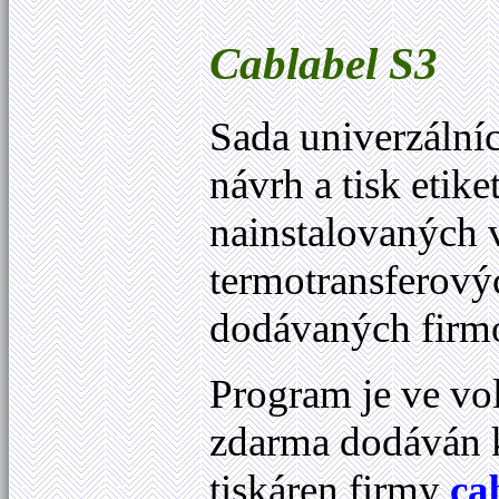
Cablabel
S3
Sada univerzáln
návrh a tisk etike
nainstalovaných
termotransferový
dodávaných fir
Program je ve vol
zdarma dodáván 
tiskáren firmy
ca