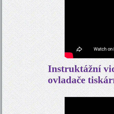
Instruktážní vi
ovladače tiská