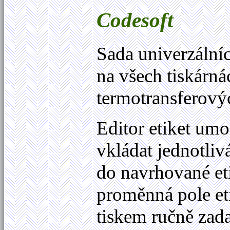
Codesoft
Sada univerzáln
na všech tiskárn
termotransferový
Editor etiket u
vkládat jednotlivá
do navrhované etik
proměnná pole eti
tiskem ručně zad