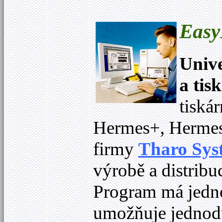
Easy
Unive
a tis
tiská
Hermes+, Hermes
firmy
Tharo Sys
výrobě a distribuc
Program má jedno
umožňuje jednod