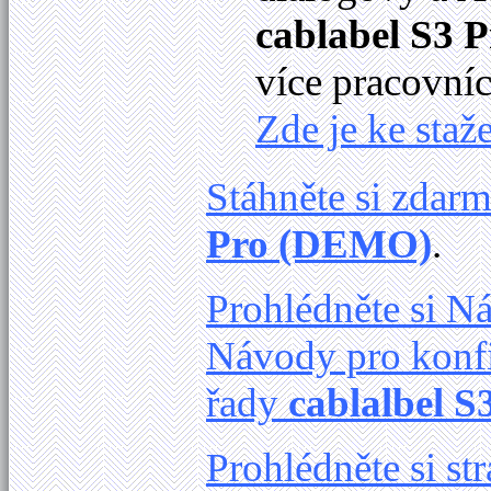
cablabel S3 P
více pracovníc
Zde je ke staže
Stáhněte si zdar
Pro (DEMO)
.
Prohlédněte si 
Návody pro konfi
řady
cablalbel S
Prohlédněte si s