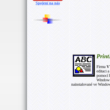
Spojení na nás
Print
Firma
V
editaci 
pomocí 
Windows 
nainstalované ve Window