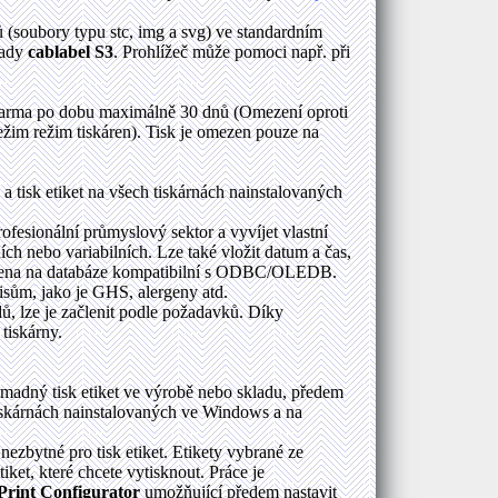
 (soubory typu stc, img a svg) ve standardním
řady
cablabel S3
. Prohlížeč může pomoci např. při
arma po dobu maximálně 30 dnů (Omezení oproti
ežim režim tiskáren). Tisk je omezen pouze na
a tisk etiket na všech tiskárnách nainstalovaných
ofesionální průmyslový sektor a vyvíjet vlastní
ích nebo variabilních. Lze také vložit datum a čas,
pojena na databáze kompatibilní s ODBC/OLEDB.
sům, jako je GHS, alergeny atd.
ů, lze je začlenit podle požadavků. Díky
tiskárny.
madný tisk etiket ve výrobě nebo skladu, předem
iskárnách nainstalovaných ve Windows a na
ezbytné pro tisk etiket. Etikety vybrané ze
iket, které chcete vytisknout. Práce je
Print Configurator
umožňující předem nastavit