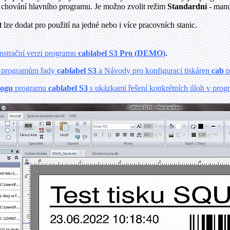
 chování hlavního programu. Je možno zvolit režim
Standardní
- manu
t
lze dodat pro použití na jedné nebo i více pracovních stanic.
nstrační verzi programu
cablabel S3 Pro (DEMO)
.
k programům řady
cablabel S3
a Návody pro konfiguraci tiskáren
cab
p
logu
programu
cablabel S3
s ukázkami řešení konkrétních úloh v prog