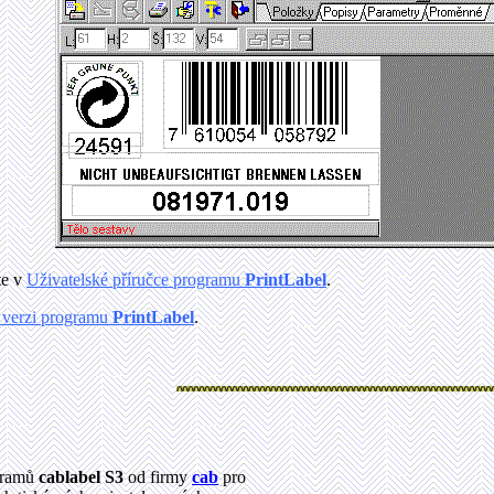
te v
Uživatelské příručce programu
PrintLabel
.
í verzi programu
PrintLabel
.
gramů
cablabel S3
od firmy
cab
pro