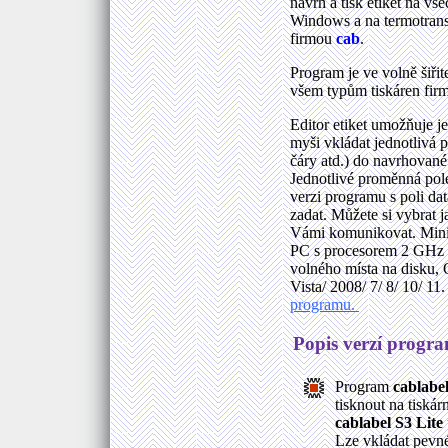
návrh a tisk etiket na vš
Windows a na termotran
firmou
cab
.
Program je ve volně šiřit
všem typům tiskáren fi
Editor etiket umožňuje
myši vkládat jednotlivá p
čáry atd.) do navrhované e
Jednotlivé proměnná pole 
verzi programu s poli da
zadat. Můžete si vybrat 
Vámi komunikovat. Minim
PC s procesorem 2 GHz
volného místa na disku
Vista/ 2008/ 7/ 8/ 10/ 11
programu.
Popis verzí progr
Program
cablabel
tisknout na tisk
cablabel S3 Lite
Lze vkládat pevné