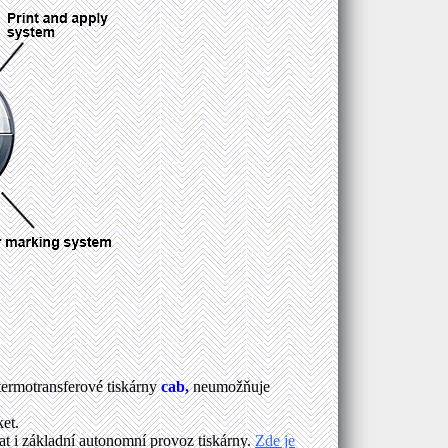
termotransferové tiskárny
cab,
neumožňuje
ket.
at i základní autonomní provoz tiskárny.
Zde je