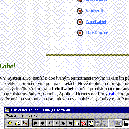
Codesoft
NiceLabel
BarTender
Label
VV System s.r.o.
nabízí k dodávaným termotransferovým tiskárnám
p
a tisk etiket s proměnnými poli na etiketách. Nově doplněn i o program
řádkových příkazů. Program
PrintLabel
je určen pro tisk na termotra
např. tiskárny řady A, Gemini, Apollo a Hermes od firmy
cab
. Progr
s. Proměnná vstupní data jsou uložena v databázích (tabulky typu Pa