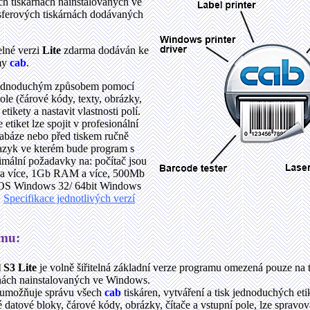
ech tiskárnách nainstalovaných ve
sferových tiskárnách dodávaných
elné verzi
Lite
zdarma dodáván ke
rmy
cab
.
 jednoduchým způsobem pomocí
ole (čárové kódy, texty, obrázky,
tikety a nastavit vlastnosti polí.
etiket lze spojit v profesionální
tabáze nebo před tiskem ručně
jazyk ve kterém bude program s
ální požadavky na: počítač jsou
 a více, 1Gb RAM a více, 500Mb
, OS Windows 32/ 64bit Windows
.
Specifikace jednotlivých verzí
amu:
 S3 Lite
je volně šiřitelná základní verze programu omezená pouze na 
árnách nainstalovaných ve Windows.
umožňuje správu všech
cab
tiskáren, vytváření a tisk jednoduchých eti
 datové bloky, čárové kódy, obrázky, čítače a vstupní pole, lze spravov