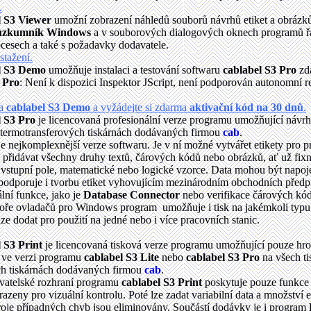
.
l S3 Viewer
umožní zobrazení náhledů souborů návrhů etiket a obrázků
ůzkumník Windows
a v souborových dialogových oknech programů 
cesech a také s požadavky dodavatele.
stažení.
l S3 Demo
umožňuje instalaci a testování softwaru
cablabel S3 Pro
zd
 Pro
: Není k dispozici Inspektor JScript, není podporován autonomní r
ma
cablabel S3 Demo
a vyžádejte si zdarma
aktivační kód na 30 dnů
.
l S3 Pro
je licencovaná profesionální verze programu umožňující návrh 
termotransferových tiskárnách dodávaných firmou
cab
.
e nejkomplexnější verze softwaru. Je v ní možné vytvářet etikety pro pr
t, přidávat všechny druhy textů, čárových kódů nebo obrázků, ať už fixn
 a vstupní pole, matematické nebo logické vzorce. Data mohou být na
odporuje i tvorbu etiket vyhovujícím mezinárodním obchodních předpi
ální funkce, jako je
Database Connector
nebo verifikace čárových kód
ře ovladačů pro Windows program umožňuje i tisk na jakémkoli typu 
ze dodat pro použití na jedné nebo i více pracovních stanic.
 S3 Print
je licencovaná tisková verze programu umožňující pouze hro
t ve verzi programu
cablabel S3 Lite
nebo
cablabel S3 Pro
na všech t
ch tiskárnách dodávaných firmou
cab
.
vatelské rozhraní programu
cablabel S3 Print
poskytuje pouze funkce n
zeny pro vizuální kontrolu. Poté lze zadat variabilní data a množství et
oje případných chyb jsou eliminovány. Součástí dodávky je i program