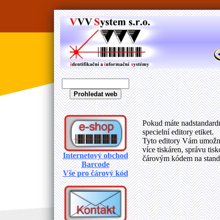
Pokud máte nadstandardní
specielní editory etiket.
Tyto editory Vám umožní 
více tiskáren, správu tis
Internetový obchod
čárovým kódem na standa
Barcode
Vše pro čárový kód