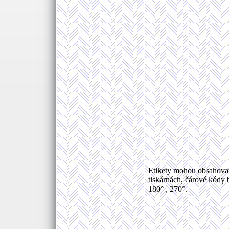
Etikety mohou obsahovat
tiskárnách, čárové kódy 
180° , 270°.