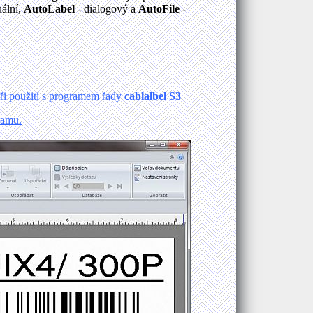
ální,
AutoLabel
- dialogový a
AutoFile
-
ři použití s programem řady
cablalbel S3
ramu.