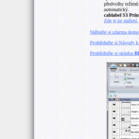
předvolby režimů
automatický.
cablabel S3 Prin
Zde je ke stažení.
Stáhněte si zdarma demo
Prohlédněte si Návody 
Prohlédněte si stránku
B