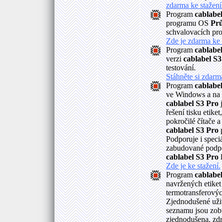
zdarma ke stažení
Program
cablabe
programu OS
Pr
schvalovacích pro
Zde je zdarma ke 
Program
cablabe
verzi
cablabel S3
testování.
Stáhněte si zdar
Program
cablabe
ve Windows a na 
cablabel S3 Pro
j
řešení tisku etike
pokročilé čítače
cablabel S3 Pro
p
Podporuje i speci
zabudované podpo
cablabel S3 Pro
l
Zde je ke stažení.
Program
cablabel
navržených etike
termotransferový
Zjednodušené uži
seznamu jsou zobra
zjednodušena, zdr