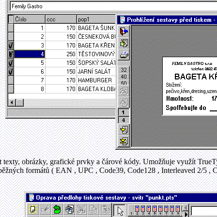
 texty, obrázky, grafické prvky a čárové kódy. Umožňuje využít Tru
běžných formátů ( EAN , UPC , Code39, Code128 , Interleaved 2/5 , Co