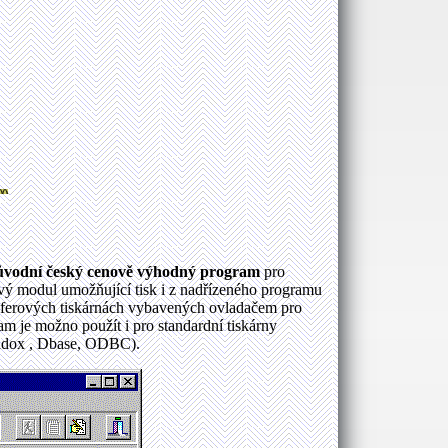
ůvodní český cenově výhodný program
pro
ový modul umožňující tisk i z nadřízeného programu
nsferových tiskárnách vybavených ovladačem pro
am je možno použít i pro standardní tiskárny
radox , Dbase, ODBC).