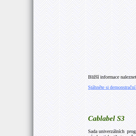
Bližší informace nalezne
Stáhněte si demonstračn
Cablabel
S3
Sada univerzálních pro