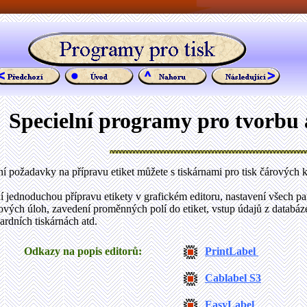
Specielní programy pro tvorbu a
 požadavky na přípravu etiket můžete s tiskárnami pro tisk čárových k
jednoduchou přípravu etikety v grafickém editoru, nastavení všech par
kových úloh, zavedení proměnných polí do etiket, vstup údajů z databáze,
rdních tiskárnách atd.
Odkazy na popis editorů:
PrintLabel
Cablabel S3
EasyLabel