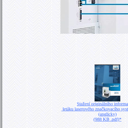
Stažení originálního inform
letáku laserového značkovacího sy
(anglicky)
(988 KB .pdf)*