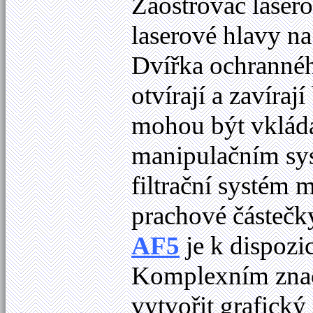
Zaostřovač laser
laserové hlavy n
Dvířka ochranné
otvírají a zavír
mohou být vklád
manipulačním sys
filtrační systém
prachové částečk
AF5
je k dispozi
Komplexním zna
vytvořit grafický