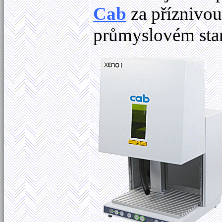
Cab
za příznivo
průmyslovém sta