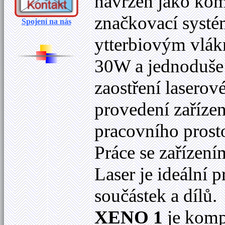
navržen jako kom
značkovací systé
Spojení na nás
ytterbiovým vlá
30W a jednoduše 
zaostření laserov
provedení zařízen
pracovního prost
Práce se zařízení
Laser je ideální
součástek a dílů.
XENO 1
je komp