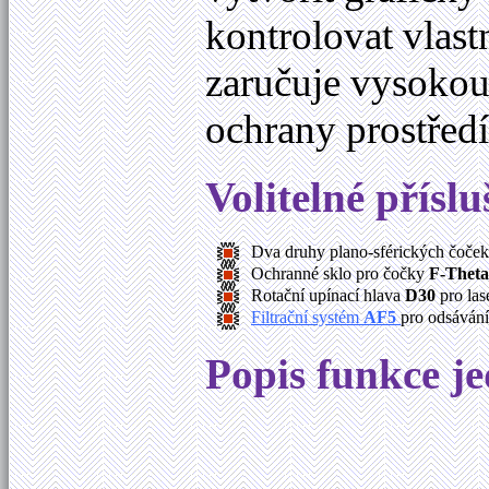
kontrolovat vlas
zaručuje vysokou 
ochrany prostře
Volitelné příslu
Dva druhy plano-sférických čoče
Ochranné sklo pro čočky
F-Theta
Rotační upínací hlava
D30
pro las
Filtrační systém
AF5
pro odsávání
Popis funkce je