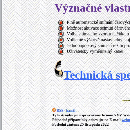
Význačné vlastn
Plně automatické snímání čárový
Možnost aktivace sejmutí čárovéh
Volba snímacího vzorku tlačítkem
Volitelně výškově nastavitelný sto
Jednopaprskový snímací režim pr
Uživatelsky vyměnitelný kabel
Technická sp
RSS - kanál
Tyto stránky jsou spravovány firmou VVV Syste
Případné připomínky adresujte na E-mail
webm
Poslední změna: 25 listopadu 2022