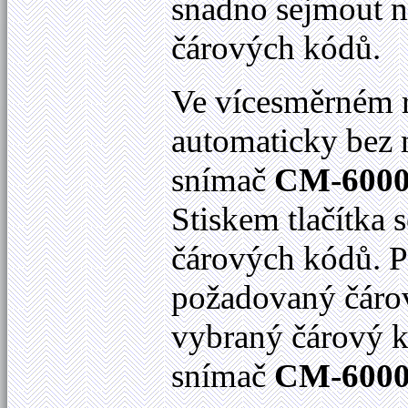
snadno sejmout 
čárových kódů.
Ve vícesměrném 
automaticky bez n
snímač
CM-600
Stiskem tlačítka 
čárových kódů. P
požadovaný čárov
vybraný čárový 
snímač
CM-600