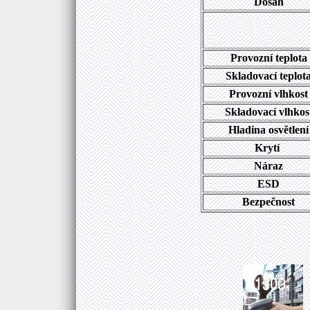
Dosah
Provozní teplota
Skladovací teplot
Provozní vlhkost
Skladovací vlhkos
Hladina osvětlení
Krytí
Náraz
ESD
Bezpečnost