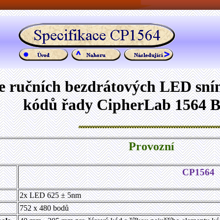
ce ručních bezdrátových LED sn
kódů řady CipherLab 1564 B
Provozní
CP1564
2x LED 625 ± 5nm
752 x 480 bodů