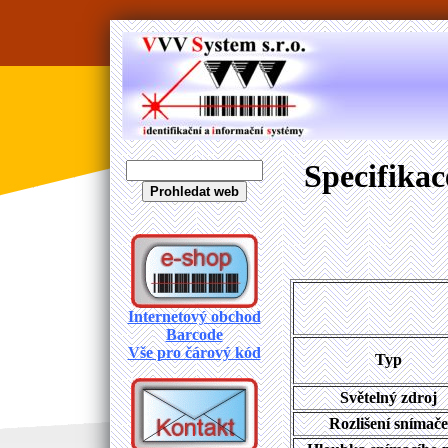
Specifika
Internetový obchod
Barcode
Vše pro čárový kód
Typ
Světelný zdroj
Rozlišení snímače