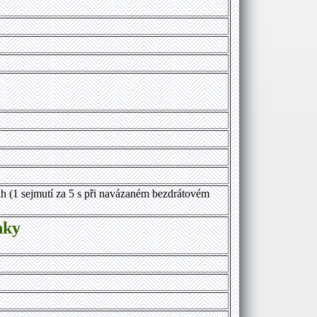
Ah
(1 sejmutí za 5 s při navázaném bezdrátovém
nky