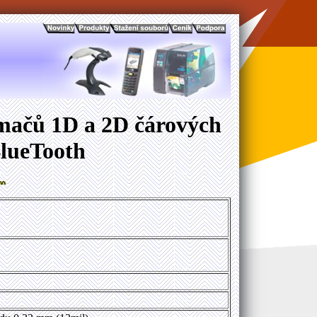
ímačů 1D a 2D čárových
lueTooth