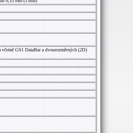
ódu 0,33 mm (13mil)
D) včetně GS1 DataBar a dvourozměrných (2D)