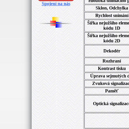
Hloubka snímacího p
Spojení na nás
Sklon, Odchylka
Rychlost snímání
Šířka nejužšího elem
kódu 1D
Šířka nejužšího elem
kódu 2D
Dekodér
Rozhraní
Kontrast tisku
Úprava sejmutých 
Zvuková signaliza
Paměť
Optická signalizac