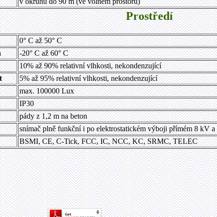
v okruhu do 90 m (ve volném prostoru)
Prostředí
0° C až 50° C
a
-20° C až 60° C
10% až 90% relativní vlhkosti, nekondenzující
t
5% až 95% relativní vlhkosti, nekondenzující
max. 100000 Lux
IP30
pády z 1,2 m na beton
snímač plně funkční i po elektrostatickém výboji přímém 8 kV 
BSMI, CE, C-Tick, FCC, IC, NCC, KC, SRMC, TELEC