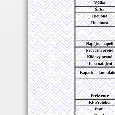
Výška
Šířka
Hloubka
Hmotnost
Napájecí napětí
Provozní proud
Klidový proud
Doba nabíjení
Kapacita akumulát
Frekvence
RF Protokol
Profil