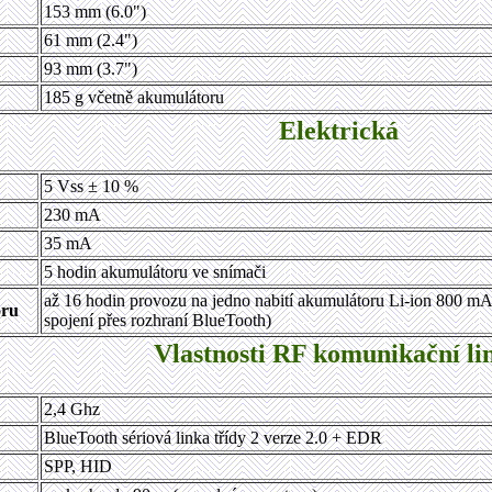
153 mm (6.0")
61 mm (2.4")
93 mm (3.7")
185 g včetně akumulátoru
Elektrická
5 Vss ± 10 %
230 mA
35 mA
5 hodin akumulátoru ve snímači
až 16 hodin provozu na jedno nabití akumulátoru Li-ion 800 m
oru
spojení
přes rozhraní BlueTooth)
Vlastnosti RF komunikační li
2,4 Ghz
BlueTooth sériová linka třídy 2 verze 2.0 + EDR
SPP, HID