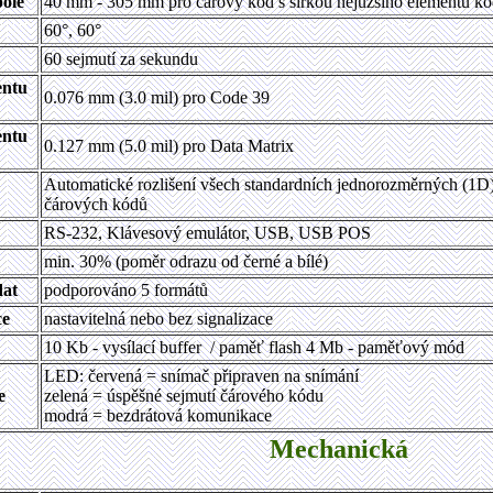
ole
40 mm - 305 mm pro čárový kód s šířkou nejužšího elementu k
60°, 60°
60 sejmutí za sekundu
entu
0.076 mm (3.0 mil) pro Code 39
entu
0.127 mm (5.0 mil) pro Data Matrix
Automatické rozlišení všech standardních jednorozměrných (1
čárových kódů
RS-232, Klávesový emulátor, USB, USB POS
min. 30% (poměr odrazu od černé a bílé)
dat
podporováno 5 formátů
ce
nastavitelná nebo bez signalizace
10 Kb - vysílací buffer / paměť flash 4 Mb - paměťový mód
LED: červená = snímač připraven na snímání
e
zelená = úspěšné sejmutí čárového kódu
modrá = bezdrátová komunikace
Mechanická