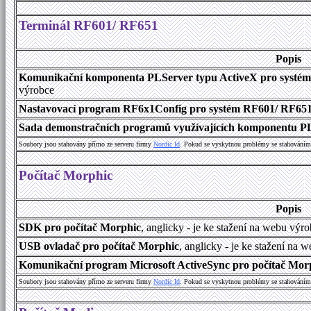
Terminál RF601/ RF651
Popis
Komunikační komponenta PLServer typu ActiveX pro systé
výrobce
Nastavovací program RF6x1Config pro systém RF601/ RF65
Sada demonstračních programů využívajících komponentu P
Soubory jsou stahovány přímo ze serveru firmy
Nordic Id
. Pokud se vyskytnou problémy se stahováním 
Počítač Morphic
Popis
SDK pro počítač Morphic
, anglicky - je ke stažení na webu výr
USB ovladač pro počítač Morphic
, anglicky - je ke stažení na 
Komunikační program Microsoft ActiveSync pro počítač Morph
Soubory jsou stahovány přímo ze serveru firmy
Nordic Id
. Pokud se vyskytnou problémy se stahováním 