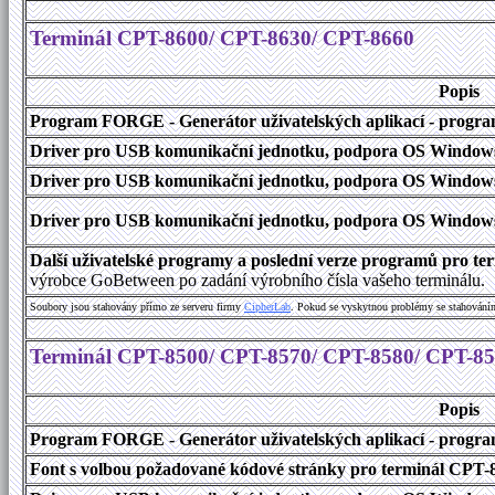
Terminál CPT-8600/ CPT-8630/ CPT-8660
Popis
Program FORGE - Generátor uživatelských aplikací - program 
Driver pro USB komunikační jednotku, podpora OS Windows
Driver pro USB komunikační jednotku, podpora OS Windows 1
Driver pro USB komunikační jednotku, podpora OS Windows 2000
Další uživatelské programy a poslední verze programů pro 
výrobce GoBetween po zadání výrobního čísla vašeho terminálu.
Soubory jsou stahovány přímo ze serveru firmy
C
i
p
h
e
r
L
a
b
. Pokud se vyskytnou problémy se stahování
Terminál CPT-8500/ CPT-8570/ CPT-8580/ CPT-8
Popis
Program FORGE - Generátor uživatelských aplikací - program 
Font s volbou požadované kódové stránky pro terminál CPT