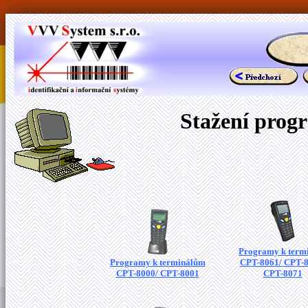
Stažení prog
Programy k term
Programy k terminálům
CPT-8061/ CPT-8
CPT-8000/ CPT-8001
CPT-8071