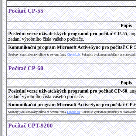
Počítač CP-55
Popis
Poslední verze uživatelských programů pro počítač CP-55
, an
zadání výrobního čísla vašeho počítače.
Komunikační program Microsoft ActiveSync pro počítač CP-55
Soubory jsou stahovány přímo ze serveru firmy
C
i
p
h
e
r
L
a
b
. Pokud se vyskytnou problémy se stahování
Počítač CP-60
Popis
Poslední verze uživatelských programů pro počítač CP-60
, an
zadání výrobního čísla vašeho počítače.
Komunikační program Microsoft ActiveSync pro počítač CP-60
Soubory jsou stahovány přímo ze serveru firmy
C
i
p
h
e
r
L
a
b
. Pokud se vyskytnou problémy se stahování
Počítač CPT-9200