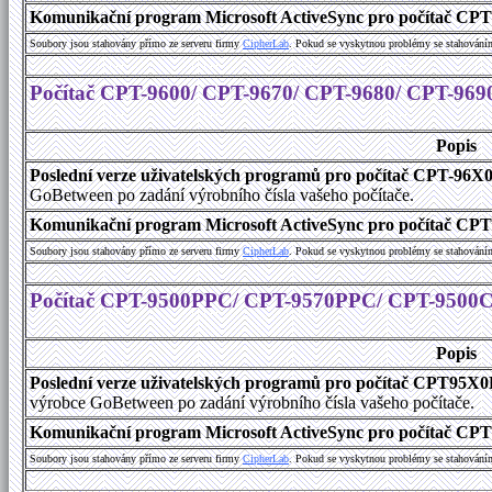
Komunikační program Microsoft ActiveSync pro počítač CPT9
Soubory jsou stahovány přímo ze serveru firmy
C
i
p
h
e
r
L
a
b
. Pokud se vyskytnou problémy se stahování
Počítač CPT-9600/ CPT-9670/ CPT-9680/ CPT-969
Popis
Poslední verze uživatelských programů pro počítač CPT-96X
GoBetween po zadání výrobního čísla vašeho počítače.
Komunikační program Microsoft ActiveSync pro počítač CPT9
Soubory jsou stahovány přímo ze serveru firmy
C
i
p
h
e
r
L
a
b
. Pokud se vyskytnou problémy se stahování
Počítač CPT-9500PPC/ CPT-9570PPC/ CPT-9500
Popis
Poslední verze uživatelských programů pro počítač CPT9
výrobce GoBetween po zadání výrobního čísla vašeho počítače.
Komunikační program Microsoft ActiveSync pro počítač C
Soubory jsou stahovány přímo ze serveru firmy
C
i
p
h
e
r
L
a
b
. Pokud se vyskytnou problémy se stahování