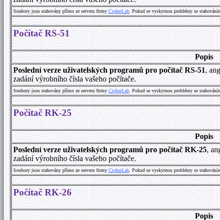
Soubory jsou stahovány přímo ze serveru firmy
C
i
p
h
e
r
L
a
b
. Pokud se vyskytnou problémy se stahování
Počítač RS-51
Popis
Poslední verze uživatelských programů pro počítač RS-51
, an
zadání výrobního čísla vašeho počítače.
Soubory jsou stahovány přímo ze serveru firmy
C
i
p
h
e
r
L
a
b
. Pokud se vyskytnou problémy se stahování
Počítač RK-25
Popis
Poslední verze uživatelských programů pro počítač RK-25
, an
zadání výrobního čísla vašeho počítače.
Soubory jsou stahovány přímo ze serveru firmy
C
i
p
h
e
r
L
a
b
. Pokud se vyskytnou problémy se stahování
Počítač RK-26
Popis