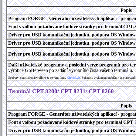
Popis
Program FORGE - Generátor uživatelských aplikací - program 
Font s volbou požadované kódové stránky pro terminál CPT
Driver pro USB komunikační jednotku, podpora OS Windows
Driver pro USB komunikační jednotku, podpora OS Windows 1
Driver pro USB komunikační jednotku, podpora OS Windows 2000
Další uživatelské programy a poslední verze programů pro 
výrobce GoBetween po zadání výrobního čísla vašeho terminálu.
Soubory jsou stahovány přímo ze serveru firmy
C
i
p
h
e
r
L
a
b
. Pokud se vyskytnou problémy se stahování
Terminál CPT-8200/ CPT-8231/ CPT-8260
Popis
Program FORGE - Generátor uživatelských aplikací - program 
Font s volbou požadované kódové stránky pro terminál CPT
Driver pro USB komunikační jednotku, podpora OS Windows