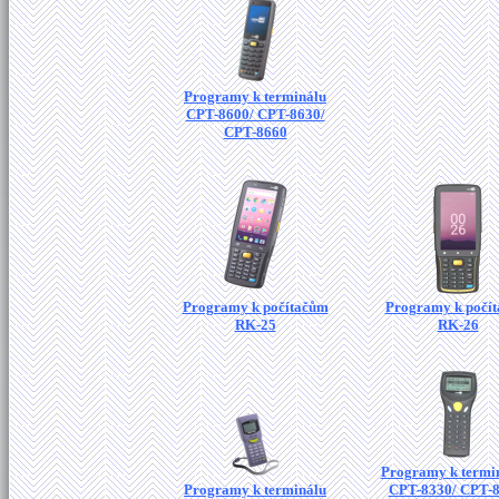
Programy k terminálu
CPT-8600/ CPT-8630/
CPT-8660
Programy k počítačům
Programy k počí
RK-25
RK-26
Programy k termi
Programy k terminálu
CPT-8330/ CPT-8