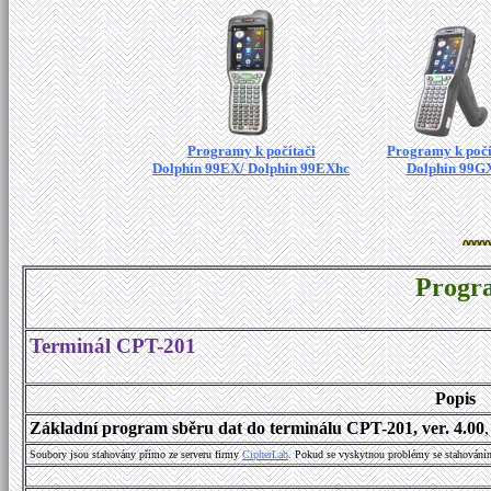
Programy k počítači
Programy k počí
Dolphin 99EX/ Dolphin 99EXhc
Dolphin 99G
Progr
Terminál CPT-201
Popis
Základní program sběru dat do terminálu CPT-201, ver. 4.00
Soubory jsou stahovány přímo ze serveru firmy
C
i
p
h
e
r
L
a
b
. Pokud se vyskytnou problémy se stahování