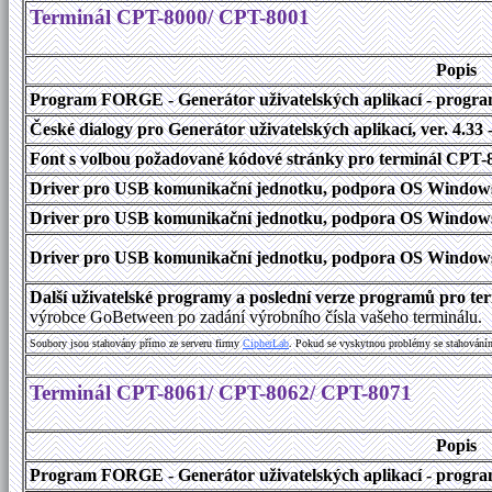
Terminál CPT-8000/ CPT-8001
Popis
Program FORGE - Generátor uživatelských aplikací - program 
České dialogy pro Generátor uživatelských aplikací
, ver. 4.33
Font s volbou požadované kódové stránky pro terminál CPT
Driver pro USB komunikační jednotku, podpora OS Windows
Driver pro USB komunikační jednotku, podpora OS Windows 1
Driver pro USB komunikační jednotku, podpora OS Windows 2000
Další uživatelské programy a poslední verze programů pro t
výrobce GoBetween po zadání výrobního čísla vašeho terminálu.
Soubory jsou stahovány přímo ze serveru firmy
C
i
p
h
e
r
L
a
b
. Pokud se vyskytnou problémy se stahování
Terminál CPT-8061/ CPT-8062/ CPT-8071
Popis
Program FORGE - Generátor uživatelských aplikací - program 