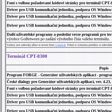
Font s volbou požadované kódové stránky pro terminál CPT
Driver pro USB komunikační jednotku, podpora OS Windows
Driver pro USB komunikační jednotku, podpora OS Windows 1
Driver pro USB komunikační jednotku, podpora OS Windows 2000
Další uživatelské programy a poslední verze programů pro 
výrobce GoBetween po zadání výrobního čísla vašeho terminálu.
Soubory jsou stahovány přímo ze serveru firmy
C
i
p
h
e
r
L
a
b
. Pokud se vyskytnou problémy se stahování
Terminál CPT-8300
Popis
Program FORGE - Generátor uživatelských aplikací - program 
České dialogy pro Generátor uživatelských aplikací, ver. 4.23,
Font s volbou požadované kódové stránky pro terminál CPT
Driver pro USB komunikační jednotku, podpora OS Windows
Driver pro USB komunikační jednotku, podpora OS Windows 1
Driver pro USB komunikační jednotku, podpora OS Windows 2000