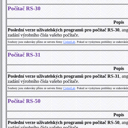
Počítač RS-30
Popis
Poslední verze uživatelských programů pro počítač RS-30
, an
zadání výrobního čísla vašeho počítače.
Soubory jsou stahovány přímo ze serveru firmy
C
i
p
h
e
r
L
a
b
. Pokud se vyskytnou problémy se stahování
Počítač RS-31
Popis
Poslední verze uživatelských programů pro počítač RS-31
, an
zadání výrobního čísla vašeho počítače.
Soubory jsou stahovány přímo ze serveru firmy
C
i
p
h
e
r
L
a
b
. Pokud se vyskytnou problémy se stahování
Počítač RS-50
Popis
Poslední verze uživatelských programů pro počítač RS-50
, an
zadání výrobního čísla vašeho počítače.