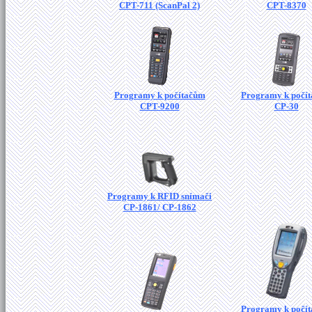
CPT-711 (ScanPal 2)
CPT-8370
Programy k počítačům
Programy k počí
CPT-9200
CP-30
Programy k RFID snímači
CP-1861/ CP-1862
Programy k počí