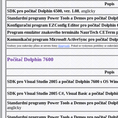
Popis
SDK pro počítač Dolphin 6500, ver. 1.08
, anglicky
Standardní programy Power Tools a Demos pro počítač Dolphi
Konfigurační program EZConfig Editor pro počítač Dolphin 65
Program emulátor znakového terminálu NaurTech CETerm pro
Komunikační program Microsoft ActiveSync pro počítač Dolph
Soubory jsou stahovány přímo ze serveru firmy
Honeywell
. Pokud se vyskytnou problémy se stahování
Počítač Dolphin 7600
Popis
SDK pro Visual Studio 2005 a počítač Dolphin 7600 s OS Wind
SDK pro Visual Studio 2005 C#, Visual Basic a počítač Dolph
Standardní programy Power Tools a Demos pro počítač Dolphi
anglicky
Standardní programy Power Tools a Demos pro počítač Dolph