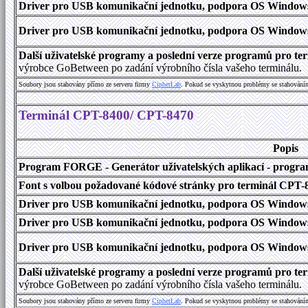
Driver pro USB komunikační jednotku, podpora OS Windows 1
Driver pro USB komunikační jednotku, podpora OS Windows 2000
Další uživatelské programy a poslední verze programů pro 
výrobce GoBetween po zadání výrobního čísla vašeho terminálu.
Soubory jsou stahovány přímo ze serveru firmy
C
i
p
h
e
r
L
a
b
. Pokud se vyskytnou problémy se stahování
Terminál CPT-8400/ CPT-8470
Popis
Program FORGE - Generátor uživatelských aplikací - program 
Font s volbou požadované kódové stránky pro terminál CPT
Driver pro USB komunikační jednotku, podpora OS Windows
Driver pro USB komunikační jednotku, podpora OS Windows 1
Driver pro USB komunikační jednotku, podpora OS Windows 2000
Další uživatelské programy a poslední verze programů pro 
výrobce GoBetween po zadání výrobního čísla vašeho terminálu.
Soubory jsou stahovány přímo ze serveru firmy
C
i
p
h
e
r
L
a
b
. Pokud se vyskytnou problémy se stahování