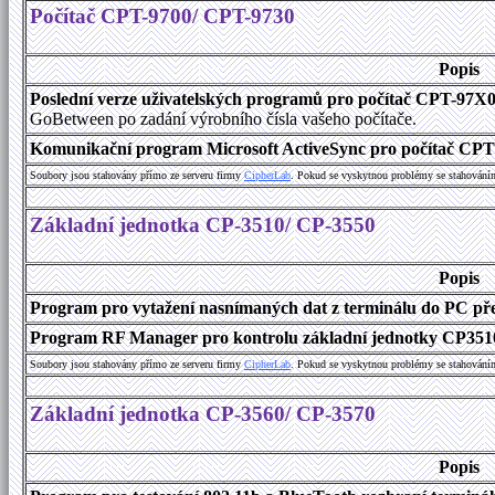
Počítač CPT-9700/ CPT-9730
Popis
Poslední verze uživatelských programů pro počítač CPT-97X
GoBetween po zadání výrobního čísla vašeho počítače.
Komunikační program Microsoft ActiveSync pro počítač CPT9
Soubory jsou stahovány přímo ze serveru firmy
C
i
p
h
e
r
L
a
b
. Pokud se vyskytnou problémy se stahování
Základní jednotka CP-3510/ CP-3550
Popis
Program pro vytažení nasnímaných dat z terminálu do PC přes
Program RF Manager pro kontrolu základní jednotky CP3510
Soubory jsou stahovány přímo ze serveru firmy
C
i
p
h
e
r
L
a
b
. Pokud se vyskytnou problémy se stahování
Základní jednotka CP-3560/ CP-3570
Popis