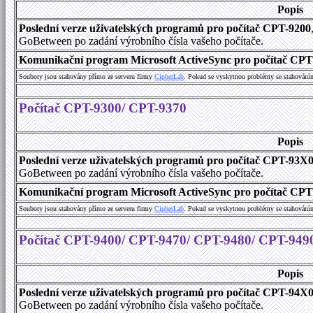
Popis
Poslední verze uživatelských programů pro počítač CPT-9200
GoBetween po zadání výrobního čísla vašeho počítače.
Komunikační program Microsoft ActiveSync pro počítač CPT9
Soubory jsou stahovány přímo ze serveru firmy
C
i
p
h
e
r
L
a
b
. Pokud se vyskytnou problémy se stahování
Počítač CPT-9300/ CPT-9370
Popis
Poslední verze uživatelských programů pro počítač CPT-93X
GoBetween po zadání výrobního čísla vašeho počítače.
Komunikační program Microsoft ActiveSync pro počítač CPT9
Soubory jsou stahovány přímo ze serveru firmy
C
i
p
h
e
r
L
a
b
. Pokud se vyskytnou problémy se stahování
Počítač CPT-9400/ CPT-9470/ CPT-9480/ CPT-949
Popis
Poslední verze uživatelských programů pro počítač CPT-94X
GoBetween po zadání výrobního čísla vašeho počítače.