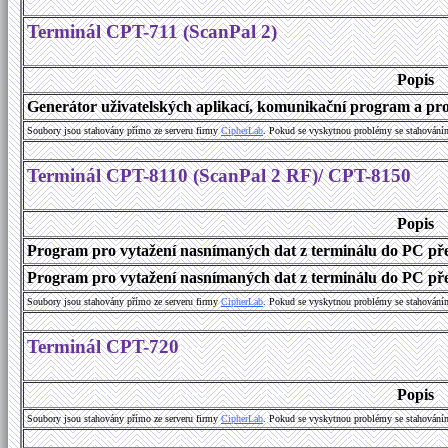
Terminál CPT-711 (ScanPal 2)
Popis
Generátor uživatelských aplikací, komunikační program a prog
Soubory jsou stahovány přímo ze serveru firmy
C
i
p
h
e
r
L
a
b
. Pokud se vyskytnou problémy se stahování
Terminál CPT-8110 (ScanPal 2 RF)/ CPT-8150
Popis
Program pro vytažení nasnímaných dat z terminálu do PC př
Program pro vytažení nasnímaných dat z terminálu do PC přes
Soubory jsou stahovány přímo ze serveru firmy
C
i
p
h
e
r
L
a
b
. Pokud se vyskytnou problémy se stahování
Terminál CPT-720
Popis
Soubory jsou stahovány přímo ze serveru firmy
C
i
p
h
e
r
L
a
b
. Pokud se vyskytnou problémy se stahování