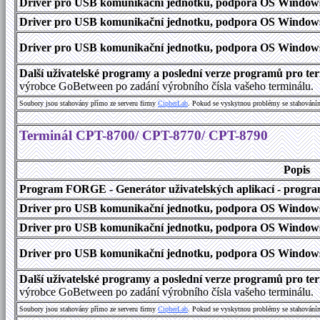
Driver pro USB komunikační jednotku, podpora OS Windows
Driver pro USB komunikační jednotku, podpora OS Windows 1
Driver pro USB komunikační jednotku, podpora OS Windows 2000
Další uživatelské programy a poslední verze programů pro 
výrobce GoBetween po zadání výrobního čísla vašeho terminálu.
Soubory jsou stahovány přímo ze serveru firmy
C
i
p
h
e
r
L
a
b
. Pokud se vyskytnou problémy se stahování
Terminál CPT-8700/ CPT-8770/ CPT-8790
Popis
Program FORGE - Generátor uživatelských aplikací - program 
Driver pro USB komunikační jednotku, podpora OS Windows
Driver pro USB komunikační jednotku, podpora OS Windows 1
Driver pro USB komunikační jednotku, podpora OS Windows 2000
Další uživatelské programy a poslední verze programů pro 
výrobce GoBetween po zadání výrobního čísla vašeho terminálu.
Soubory jsou stahovány přímo ze serveru firmy
C
i
p
h
e
r
L
a
b
. Pokud se vyskytnou problémy se stahování