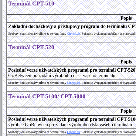
Terminál CPT-510
Popis
Základní docházkový a přístupový program do terminálu CP
Soubory jsou stahovány přímo ze serveru firmy
C
i
p
h
e
r
L
a
b
. Pokud se vyskytnou problémy se stahování
Terminál CPT-520
Popis
Poslední verze uživatelských programů pro terminál CPT-520
GoBetween po zadání výrobního čísla vašeho terminálu.
Soubory jsou stahovány přímo ze serveru firmy
C
i
p
h
e
r
L
a
b
. Pokud se vyskytnou problémy se stahování
Terminál CPT-5100/ CPT-5000
Popis
Poslední verze uživatelských programů pro terminál CPT-51
výrobce GoBetween po zadání výrobního čísla vašeho terminálu.
Soubory jsou stahovány přímo ze serveru firmy
C
i
p
h
e
r
L
a
b
. Pokud se vyskytnou problémy se stahování