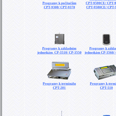
Programy k počítačům
CPT-9500CE/ CPT-
CPT-9300/ CPT-9370
CPT-9580CE/ CPT-
Programy k základním
Programy k zákl
jednotkám CP-3510/ CP-3550
jednotkám CP-3560/
Programy k terminálu
Programy k term
CPT-201
CPT-510