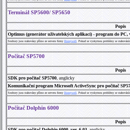
Terminál SP5600/ SP5650
Popis
Optimus (generátor uživatelských aplikací) - program do PC, v
Soubory jsou stahovány přímo ze serveru firmy
Honeywell
. Pokud se vyskytnou problémy se stahování
Počítač SP5700
Popis
SDK pro počítač SP5700
, anglicky
Komunikační program Microsoft ActiveSync pro počítač SP570
Soubory jsou stahovány přímo ze serveru firmy
Honeywell
. Pokud se vyskytnou problémy se stahování
Počítač Dolphin 6000
Popis
SDK pro počítač Dolphin 6000, ver. 6.03
, anglicky