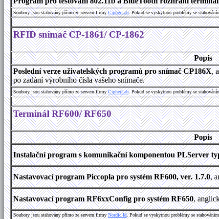
Program pro testování 802.11b a BlueTooth rozhraní terminálu
Soubory jsou stahovány přímo ze serveru firmy
C
i
p
h
e
r
L
a
b
. Pokud se vyskytnou problémy se stahování
RFID snímač CP-1861/ CP-1862
Popis
Poslední verze uživatelských programů pro snímač CP186X
, 
po zadání výrobního čísla vašeho snímače.
Soubory jsou stahovány přímo ze serveru firmy
C
i
p
h
e
r
L
a
b
. Pokud se vyskytnou problémy se stahování
Terminál RF600/ RF650
Popis
Instalační program s komunikační komponentou PLServer typ
Nastavovací program Piccopla pro systém RF600, ver. 1.7.0
, 
Nastavovací program RF6xxConfig pro systém RF650
, anglic
Soubory jsou stahovány přímo ze serveru firmy
Nordic Id
. Pokud se vyskytnou problémy se stahováním 