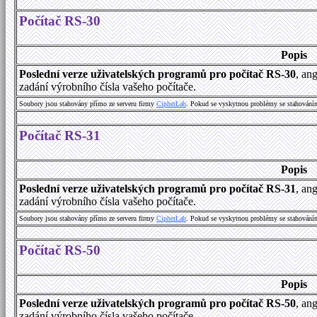
Počítač RS-30
Popis
Poslední verze uživatelských programů pro počítač RS-30
, an
zadání výrobního čísla vašeho počítače.
Soubory jsou stahovány přímo ze serveru firmy
C
i
p
h
e
r
L
a
b
. Pokud se vyskytnou problémy se stahování
Počítač RS-31
Popis
Poslední verze uživatelských programů pro počítač RS-31
, an
zadání výrobního čísla vašeho počítače.
Soubory jsou stahovány přímo ze serveru firmy
C
i
p
h
e
r
L
a
b
. Pokud se vyskytnou problémy se stahování
Počítač RS-50
Popis
Poslední verze uživatelských programů pro počítač RS-50
, an
zadání výrobního čísla vašeho počítače.