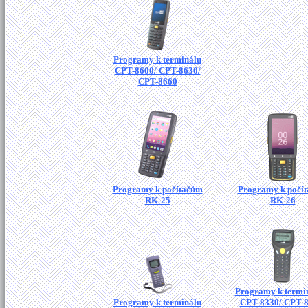
Programy k terminálu
CPT-8600/ CPT-8630/
CPT-8660
Programy k počítačům
Programy k počí
RK-25
RK-26
Programy k termi
Programy k terminálu
CPT-8330/ CPT-8