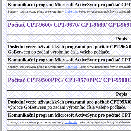
Komunikační program Microsoft ActiveSync pro počítač CPT9
Soubory jsou stahovány přímo ze serveru firmy
C
i
p
h
e
r
L
a
b
. Pokud se vyskytnou problémy se stahování
Počítač CPT-9600/ CPT-9670/ CPT-9680/ CPT-969
Popis
Poslední verze uživatelských programů pro počítač CPT-96X
GoBetween po zadání výrobního čísla vašeho počítače.
Komunikační program Microsoft ActiveSync pro počítač CPT9
Soubory jsou stahovány přímo ze serveru firmy
C
i
p
h
e
r
L
a
b
. Pokud se vyskytnou problémy se stahování
Počítač CPT-9500PPC/ CPT-9570PPC/ CPT-9500
Popis
Poslední verze uživatelských programů pro počítač CPT9
výrobce GoBetween po zadání výrobního čísla vašeho počítače.
Komunikační program Microsoft ActiveSync pro počítač C
Soubory jsou stahovány přímo ze serveru firmy
C
i
p
h
e
r
L
a
b
. Pokud se vyskytnou problémy se stahování