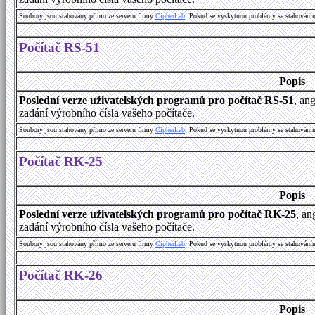
Soubory jsou stahovány přímo ze serveru firmy
C
i
p
h
e
r
L
a
b
. Pokud se vyskytnou problémy se stahování
Počítač RS-51
Popis
Poslední verze uživatelských programů pro počítač RS-51
, an
zadání výrobního čísla vašeho počítače.
Soubory jsou stahovány přímo ze serveru firmy
C
i
p
h
e
r
L
a
b
. Pokud se vyskytnou problémy se stahování
Počítač RK-25
Popis
Poslední verze uživatelských programů pro počítač RK-25
, an
zadání výrobního čísla vašeho počítače.
Soubory jsou stahovány přímo ze serveru firmy
C
i
p
h
e
r
L
a
b
. Pokud se vyskytnou problémy se stahování
Počítač RK-26
Popis