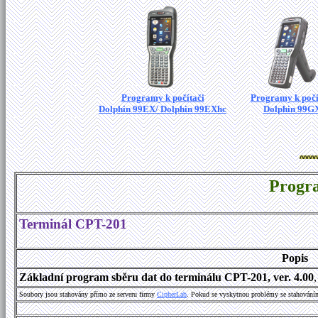
Programy k počítači
Programy k počí
Dolphin 99EX/ Dolphin 99EXhc
Dolphin 99G
Progr
Terminál CPT-201
Popis
Základní program sběru dat do terminálu CPT-201, ver. 4.00
Soubory jsou stahovány přímo ze serveru firmy
C
i
p
h
e
r
L
a
b
. Pokud se vyskytnou problémy se stahování