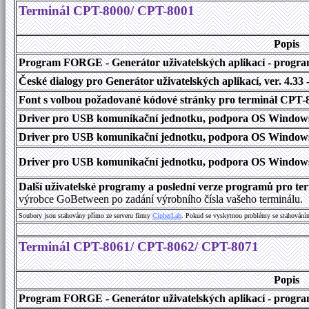
Terminál CPT-8000/ CPT-8001
Popis
Program FORGE - Generátor uživatelských aplikací - program 
České dialogy pro Generátor uživatelských aplikací
, ver. 4.33
Font s volbou požadované kódové stránky pro terminál CPT
Driver pro USB komunikační jednotku, podpora OS Windows
Driver pro USB komunikační jednotku, podpora OS Windows 1
Driver pro USB komunikační jednotku, podpora OS Windows 2000
Další uživatelské programy a poslední verze programů pro t
výrobce GoBetween po zadání výrobního čísla vašeho terminálu.
Soubory jsou stahovány přímo ze serveru firmy
C
i
p
h
e
r
L
a
b
. Pokud se vyskytnou problémy se stahování
Terminál CPT-8061/ CPT-8062/ CPT-8071
Popis
Program FORGE - Generátor uživatelských aplikací - program 