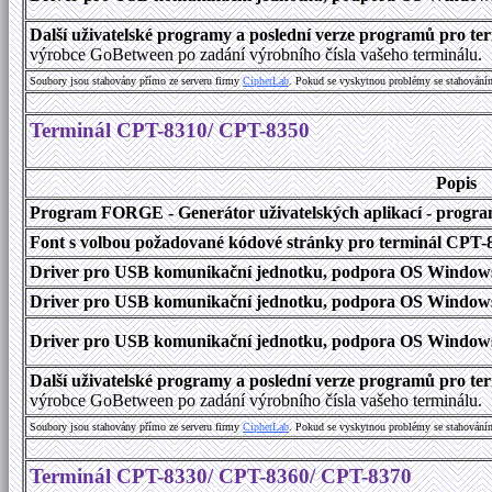
Další uživatelské programy a poslední verze programů pro 
výrobce GoBetween po zadání výrobního čísla vašeho terminálu.
Soubory jsou stahovány přímo ze serveru firmy
C
i
p
h
e
r
L
a
b
. Pokud se vyskytnou problémy se stahování
Terminál CPT-8310/ CPT-8350
Popis
Program FORGE - Generátor uživatelských aplikací - program 
Font s volbou požadované kódové stránky pro terminál CPT
Driver pro USB komunikační jednotku, podpora OS Windows
Driver pro USB komunikační jednotku, podpora OS Windows 1
Driver pro USB komunikační jednotku, podpora OS Windows 2000
Další uživatelské programy a poslední verze programů pro 
výrobce GoBetween po zadání výrobního čísla vašeho terminálu.
Soubory jsou stahovány přímo ze serveru firmy
C
i
p
h
e
r
L
a
b
. Pokud se vyskytnou problémy se stahování
Terminál CPT-8330/ CPT-8360/ CPT-8370