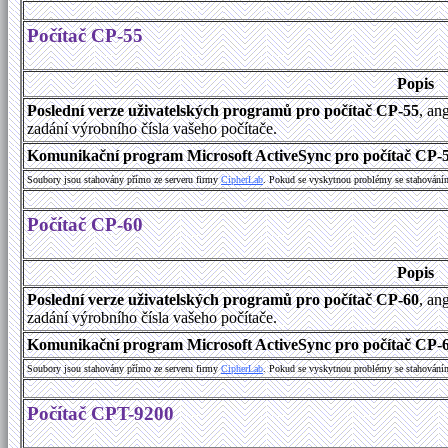
Počítač CP-55
Popis
Poslední verze uživatelských programů pro počítač CP-55
, an
zadání výrobního čísla vašeho počítače.
Komunikační program Microsoft ActiveSync pro počítač CP-55
Soubory jsou stahovány přímo ze serveru firmy
C
i
p
h
e
r
L
a
b
. Pokud se vyskytnou problémy se stahování
Počítač CP-60
Popis
Poslední verze uživatelských programů pro počítač CP-60
, an
zadání výrobního čísla vašeho počítače.
Komunikační program Microsoft ActiveSync pro počítač CP-60
Soubory jsou stahovány přímo ze serveru firmy
C
i
p
h
e
r
L
a
b
. Pokud se vyskytnou problémy se stahování
Počítač CPT-9200