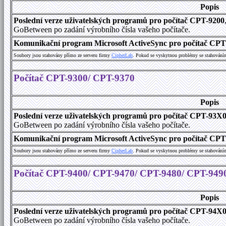
Popis
Poslední verze uživatelských programů pro počítač CPT-9200
GoBetween po zadání výrobního čísla vašeho počítače.
Komunikační program Microsoft ActiveSync pro počítač CPT9
Soubory jsou stahovány přímo ze serveru firmy
C
i
p
h
e
r
L
a
b
. Pokud se vyskytnou problémy se stahování
Počítač CPT-9300/ CPT-9370
Popis
Poslední verze uživatelských programů pro počítač CPT-93X
GoBetween po zadání výrobního čísla vašeho počítače.
Komunikační program Microsoft ActiveSync pro počítač CPT9
Soubory jsou stahovány přímo ze serveru firmy
C
i
p
h
e
r
L
a
b
. Pokud se vyskytnou problémy se stahování
Počítač CPT-9400/ CPT-9470/ CPT-9480/ CPT-949
Popis
Poslední verze uživatelských programů pro počítač CPT-94X
GoBetween po zadání výrobního čísla vašeho počítače.