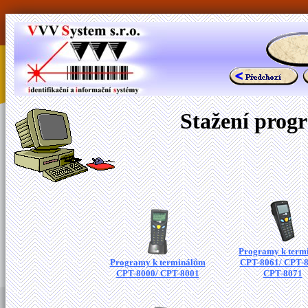
Stažení prog
Programy k term
Programy k terminálům
CPT-8061/ CPT-8
CPT-8000/ CPT-8001
CPT-8071