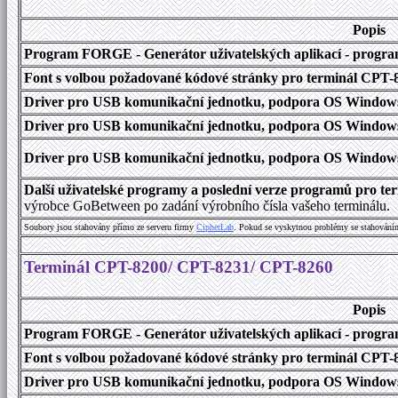
Popis
Program FORGE - Generátor uživatelských aplikací - program 
Font s volbou požadované kódové stránky pro terminál CPT
Driver pro USB komunikační jednotku, podpora OS Windows
Driver pro USB komunikační jednotku, podpora OS Windows 1
Driver pro USB komunikační jednotku, podpora OS Windows 2000
Další uživatelské programy a poslední verze programů pro 
výrobce GoBetween po zadání výrobního čísla vašeho terminálu.
Soubory jsou stahovány přímo ze serveru firmy
C
i
p
h
e
r
L
a
b
. Pokud se vyskytnou problémy se stahování
Terminál CPT-8200/ CPT-8231/ CPT-8260
Popis
Program FORGE - Generátor uživatelských aplikací - program 
Font s volbou požadované kódové stránky pro terminál CPT
Driver pro USB komunikační jednotku, podpora OS Windows