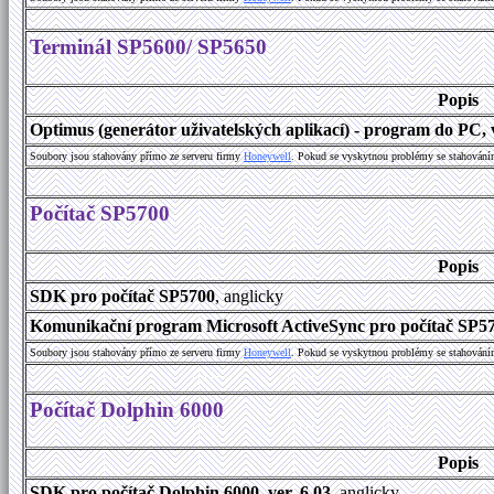
Terminál SP5600/ SP5650
Popis
Optimus (generátor uživatelských aplikací) - program do PC, v
Soubory jsou stahovány přímo ze serveru firmy
Honeywell
. Pokud se vyskytnou problémy se stahování
Počítač SP5700
Popis
SDK pro počítač SP5700
, anglicky
Komunikační program Microsoft ActiveSync pro počítač SP570
Soubory jsou stahovány přímo ze serveru firmy
Honeywell
. Pokud se vyskytnou problémy se stahování
Počítač Dolphin 6000
Popis
SDK pro počítač Dolphin 6000, ver. 6.03
, anglicky