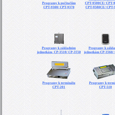
Programy k počítačům
CPT-9500CE/ CPT-
CPT-9300/ CPT-9370
CPT-9580CE/ CPT-
Programy k základním
Programy k zákl
jednotkám CP-3510/ CP-3550
jednotkám CP-3560/
Programy k terminálu
Programy k term
CPT-201
CPT-510