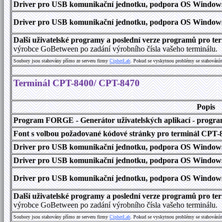
Driver pro USB komunikační jednotku, podpora OS Windows 1
Driver pro USB komunikační jednotku, podpora OS Windows 2000
Další uživatelské programy a poslední verze programů pro 
výrobce GoBetween po zadání výrobního čísla vašeho terminálu.
Soubory jsou stahovány přímo ze serveru firmy
C
i
p
h
e
r
L
a
b
. Pokud se vyskytnou problémy se stahování
Terminál CPT-8400/ CPT-8470
Popis
Program FORGE - Generátor uživatelských aplikací - program 
Font s volbou požadované kódové stránky pro terminál CPT
Driver pro USB komunikační jednotku, podpora OS Windows
Driver pro USB komunikační jednotku, podpora OS Windows 1
Driver pro USB komunikační jednotku, podpora OS Windows 2000
Další uživatelské programy a poslední verze programů pro 
výrobce GoBetween po zadání výrobního čísla vašeho terminálu.
Soubory jsou stahovány přímo ze serveru firmy
C
i
p
h
e
r
L
a
b
. Pokud se vyskytnou problémy se stahování