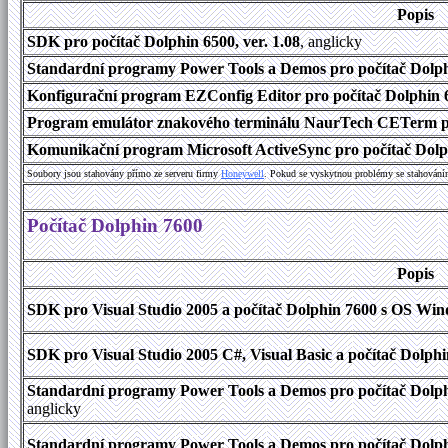
Popis
SDK pro počítač Dolphin 6500, ver. 1.08
, anglicky
Standardní programy Power Tools a Demos pro počítač Dolphi
Konfigurační program EZConfig Editor pro počítač Dolphin 65
Program emulátor znakového terminálu NaurTech CETerm pro
Komunikační program Microsoft ActiveSync pro počítač Dolph
Soubory jsou stahovány přímo ze serveru firmy
Honeywell
. Pokud se vyskytnou problémy se stahování
Počítač Dolphin 7600
Popis
SDK pro Visual Studio 2005 a počítač Dolphin 7600 s OS Wind
SDK pro Visual Studio 2005 C#, Visual Basic a počítač Dolph
Standardní programy Power Tools a Demos pro počítač Dolphi
anglicky
Standardní programy Power Tools a Demos pro počítač Dolph