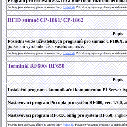
Program pro testování 802.11b a BlueTooth rozhraní terminálu
Soubory jsou stahovány přímo ze serveru firmy
C
i
p
h
e
r
L
a
b
. Pokud se vyskytnou problémy se stahování
RFID snímač CP-1861/ CP-1862
Popis
Poslední verze uživatelských programů pro snímač CP186X
, 
po zadání výrobního čísla vašeho snímače.
Soubory jsou stahovány přímo ze serveru firmy
C
i
p
h
e
r
L
a
b
. Pokud se vyskytnou problémy se stahování
Terminál RF600/ RF650
Popis
Instalační program s komunikační komponentou PLServer typ
Nastavovací program Piccopla pro systém RF600, ver. 1.7.0
, 
Nastavovací program RF6xxConfig pro systém RF650
, anglic
Soubory jsou stahovány přímo ze serveru firmy
Nordic Id
. Pokud se vyskytnou problémy se stahováním 