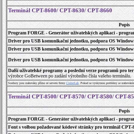
Terminál CPT-8600/ CPT-8630/ CPT-8660
Popis
Program FORGE - Generátor uživatelských aplikací - program 
Driver pro USB komunikační jednotku, podpora OS Windows
Driver pro USB komunikační jednotku, podpora OS Windows 1
Driver pro USB komunikační jednotku, podpora OS Windows 2000
Další uživatelské programy a poslední verze programů pro 
výrobce GoBetween po zadání výrobního čísla vašeho terminálu.
Soubory jsou stahovány přímo ze serveru firmy
C
i
p
h
e
r
L
a
b
. Pokud se vyskytnou problémy se stahování
Terminál CPT-8500/ CPT-8570/ CPT-8580/ CPT-8
Popis
Program FORGE - Generátor uživatelských aplikací - program 
Font s volbou požadované kódové stránky pro terminál CPT