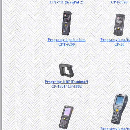
CPT-711 (ScanPal 2)
CPT-8370
Programy k počítačům
Programy k počí
CPT-9200
CP-30
Programy k RFID snímači
CP-1861/ CP-1862
Programy k počí