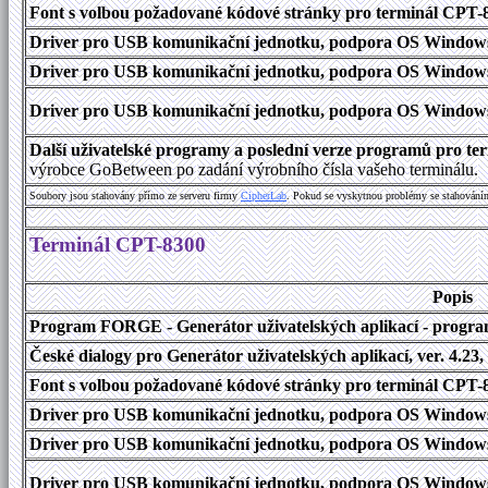
Font s volbou požadované kódové stránky pro terminál CPT
Driver pro USB komunikační jednotku, podpora OS Windows
Driver pro USB komunikační jednotku, podpora OS Windows 1
Driver pro USB komunikační jednotku, podpora OS Windows 2000
Další uživatelské programy a poslední verze programů pro 
výrobce GoBetween po zadání výrobního čísla vašeho terminálu.
Soubory jsou stahovány přímo ze serveru firmy
C
i
p
h
e
r
L
a
b
. Pokud se vyskytnou problémy se stahování
Terminál CPT-8300
Popis
Program FORGE - Generátor uživatelských aplikací - program 
České dialogy pro Generátor uživatelských aplikací, ver. 4.23,
Font s volbou požadované kódové stránky pro terminál CPT
Driver pro USB komunikační jednotku, podpora OS Windows
Driver pro USB komunikační jednotku, podpora OS Windows 1
Driver pro USB komunikační jednotku, podpora OS Windows 2000