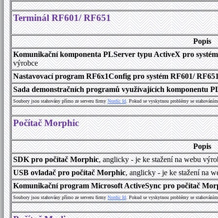
Terminál RF601/ RF651
Popis
Komunikační komponenta PLServer typu ActiveX pro systé
výrobce
Nastavovací program RF6x1Config pro systém RF601/ RF65
Sada demonstračních programů využívajících komponentu P
Soubory jsou stahovány přímo ze serveru firmy
Nordic Id
. Pokud se vyskytnou problémy se stahováním 
Počítač Morphic
Popis
SDK pro počítač Morphic
, anglicky - je ke stažení na webu výr
USB ovladač pro počítač Morphic
, anglicky - je ke stažení na 
Komunikační program Microsoft ActiveSync pro počítač Morph
Soubory jsou stahovány přímo ze serveru firmy
Nordic Id
. Pokud se vyskytnou problémy se stahováním 