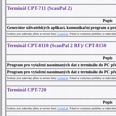
Terminál CPT-711 (ScanPal 2)
Popis
Generátor uživatelských aplikací, komunikační program a prog
Soubory jsou stahovány přímo ze serveru firmy
C
i
p
h
e
r
L
a
b
. Pokud se vyskytnou problémy se stahování
Terminál CPT-8110 (ScanPal 2 RF)/ CPT-8150
Popis
Program pro vytažení nasnímaných dat z terminálu do PC př
Program pro vytažení nasnímaných dat z terminálu do PC přes
Soubory jsou stahovány přímo ze serveru firmy
C
i
p
h
e
r
L
a
b
. Pokud se vyskytnou problémy se stahování
Terminál CPT-720
Popis
Soubory jsou stahovány přímo ze serveru firmy
C
i
p
h
e
r
L
a
b
. Pokud se vyskytnou problémy se stahování