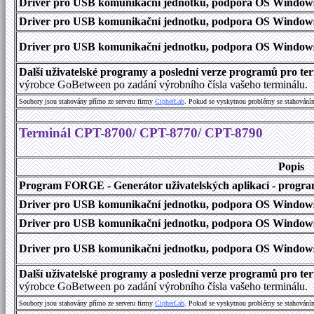
Driver pro USB komunikační jednotku, podpora OS Windows
Driver pro USB komunikační jednotku, podpora OS Windows 1
Driver pro USB komunikační jednotku, podpora OS Windows 2000
Další uživatelské programy a poslední verze programů pro 
výrobce GoBetween po zadání výrobního čísla vašeho terminálu.
Soubory jsou stahovány přímo ze serveru firmy
C
i
p
h
e
r
L
a
b
. Pokud se vyskytnou problémy se stahování
Terminál CPT-8700/ CPT-8770/ CPT-8790
Popis
Program FORGE - Generátor uživatelských aplikací - program 
Driver pro USB komunikační jednotku, podpora OS Windows
Driver pro USB komunikační jednotku, podpora OS Windows 1
Driver pro USB komunikační jednotku, podpora OS Windows 2000
Další uživatelské programy a poslední verze programů pro 
výrobce GoBetween po zadání výrobního čísla vašeho terminálu.
Soubory jsou stahovány přímo ze serveru firmy
C
i
p
h
e
r
L
a
b
. Pokud se vyskytnou problémy se stahování