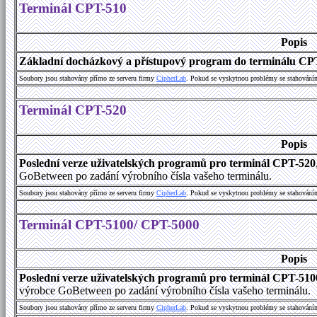
Terminál CPT-510
Popis
Základní docházkový a přístupový program do terminálu CP
Soubory jsou stahovány přímo ze serveru firmy
C
i
p
h
e
r
L
a
b
. Pokud se vyskytnou problémy se stahování
Terminál CPT-520
Popis
Poslední verze uživatelských programů pro terminál CPT-520
GoBetween po zadání výrobního čísla vašeho terminálu.
Soubory jsou stahovány přímo ze serveru firmy
C
i
p
h
e
r
L
a
b
. Pokud se vyskytnou problémy se stahování
Terminál CPT-5100/ CPT-5000
Popis
Poslední verze uživatelských programů pro terminál CPT-51
výrobce GoBetween po zadání výrobního čísla vašeho terminálu.
Soubory jsou stahovány přímo ze serveru firmy
C
i
p
h
e
r
L
a
b
. Pokud se vyskytnou problémy se stahování