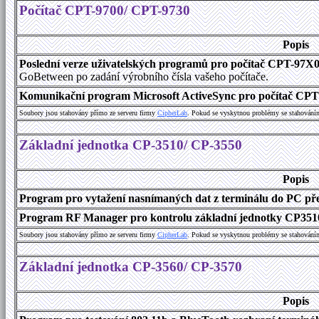
Počítač CPT-9700/ CPT-9730
Popis
Poslední verze uživatelských programů pro počítač CPT-97X
GoBetween po zadání výrobního čísla vašeho počítače.
Komunikační program Microsoft ActiveSync pro počítač CPT9
Soubory jsou stahovány přímo ze serveru firmy
C
i
p
h
e
r
L
a
b
. Pokud se vyskytnou problémy se stahování
Základní jednotka CP-3510/ CP-3550
Popis
Program pro vytažení nasnímaných dat z terminálu do PC přes
Program RF Manager pro kontrolu základní jednotky CP3510
Soubory jsou stahovány přímo ze serveru firmy
C
i
p
h
e
r
L
a
b
. Pokud se vyskytnou problémy se stahování
Základní jednotka CP-3560/ CP-3570
Popis