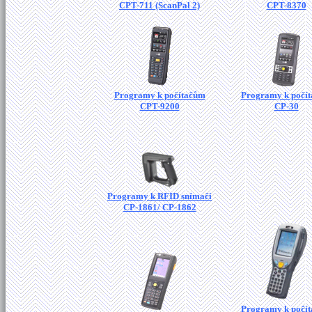
CPT-711 (ScanPal 2)
CPT-8370
Programy k počítačům
Programy k počí
CPT-9200
CP-30
Programy k RFID snímači
CP-1861/ CP-1862
Programy k počí