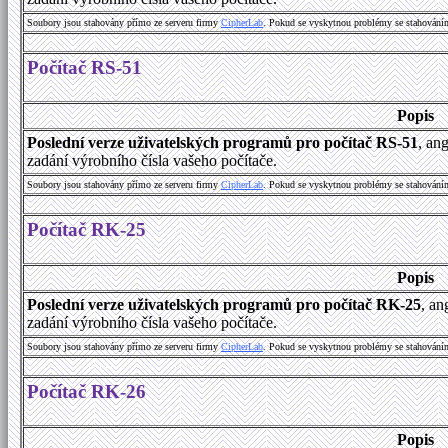
Soubory jsou stahovány přímo ze serveru firmy
C
i
p
h
e
r
L
a
b
. Pokud se vyskytnou problémy se stahování
Počítač RS-51
Popis
Poslední verze uživatelských programů pro počítač RS-51
, an
zadání výrobního čísla vašeho počítače.
Soubory jsou stahovány přímo ze serveru firmy
C
i
p
h
e
r
L
a
b
. Pokud se vyskytnou problémy se stahování
Počítač RK-25
Popis
Poslední verze uživatelských programů pro počítač RK-25
, an
zadání výrobního čísla vašeho počítače.
Soubory jsou stahovány přímo ze serveru firmy
C
i
p
h
e
r
L
a
b
. Pokud se vyskytnou problémy se stahování
Počítač RK-26
Popis