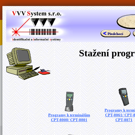
Stažení prog
Programy k term
Programy k terminálům
CPT-8061/ CPT-8
CPT-8000/ CPT-8001
CPT-8071