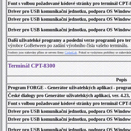
Font s volbou požadované kódové stránky pro terminál CPT
Driver pro USB komunikační jednotku, podpora OS Windows
Driver pro USB komunikační jednotku, podpora OS Windows 1
Driver pro USB komunikační jednotku, podpora OS Windows 2000
Další uživatelské programy a poslední verze programů pro 
výrobce GoBetween po zadání výrobního čísla vašeho terminálu.
Soubory jsou stahovány přímo ze serveru firmy
C
i
p
h
e
r
L
a
b
. Pokud se vyskytnou problémy se stahování
Terminál CPT-8300
Popis
Program FORGE - Generátor uživatelských aplikací - program 
České dialogy pro Generátor uživatelských aplikací, ver. 4.23,
Font s volbou požadované kódové stránky pro terminál CPT
Driver pro USB komunikační jednotku, podpora OS Windows
Driver pro USB komunikační jednotku, podpora OS Windows 1
Driver pro USB komunikační jednotku, podpora OS Windows 2000