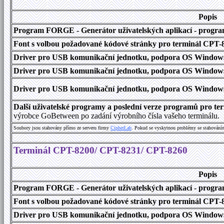
Popis
Program FORGE - Generátor uživatelských aplikací - program 
Font s volbou požadované kódové stránky pro terminál CPT
Driver pro USB komunikační jednotku, podpora OS Windows
Driver pro USB komunikační jednotku, podpora OS Windows 1
Driver pro USB komunikační jednotku, podpora OS Windows 2000
Další uživatelské programy a poslední verze programů pro 
výrobce GoBetween po zadání výrobního čísla vašeho terminálu.
Soubory jsou stahovány přímo ze serveru firmy
C
i
p
h
e
r
L
a
b
. Pokud se vyskytnou problémy se stahování
Terminál CPT-8200/ CPT-8231/ CPT-8260
Popis
Program FORGE - Generátor uživatelských aplikací - program 
Font s volbou požadované kódové stránky pro terminál CPT
Driver pro USB komunikační jednotku, podpora OS Windows