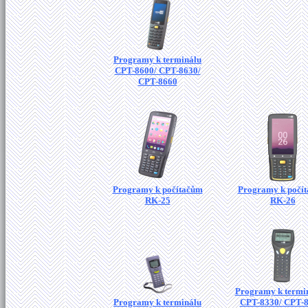
Programy k terminálu
CPT-8600/ CPT-8630/
CPT-8660
Programy k počítačům
Programy k počí
RK-25
RK-26
Programy k termi
Programy k terminálu
CPT-8330/ CPT-8