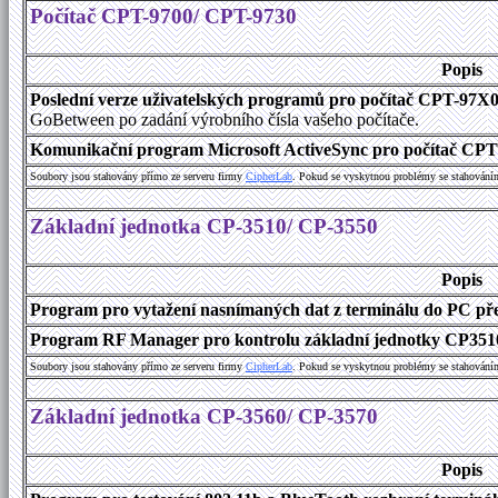
Počítač CPT-9700/ CPT-9730
Popis
Poslední verze uživatelských programů pro počítač CPT-97X
GoBetween po zadání výrobního čísla vašeho počítače.
Komunikační program Microsoft ActiveSync pro počítač CPT9
Soubory jsou stahovány přímo ze serveru firmy
C
i
p
h
e
r
L
a
b
. Pokud se vyskytnou problémy se stahování
Základní jednotka CP-3510/ CP-3550
Popis
Program pro vytažení nasnímaných dat z terminálu do PC přes
Program RF Manager pro kontrolu základní jednotky CP3510
Soubory jsou stahovány přímo ze serveru firmy
C
i
p
h
e
r
L
a
b
. Pokud se vyskytnou problémy se stahování
Základní jednotka CP-3560/ CP-3570
Popis