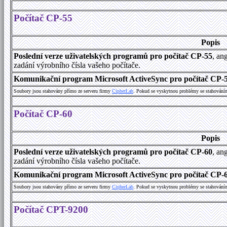
Počítač CP-55
Popis
Poslední verze uživatelských programů pro počítač CP-55
, an
zadání výrobního čísla vašeho počítače.
Komunikační program Microsoft ActiveSync pro počítač CP-55
Soubory jsou stahovány přímo ze serveru firmy
C
i
p
h
e
r
L
a
b
. Pokud se vyskytnou problémy se stahování
Počítač CP-60
Popis
Poslední verze uživatelských programů pro počítač CP-60
, an
zadání výrobního čísla vašeho počítače.
Komunikační program Microsoft ActiveSync pro počítač CP-60
Soubory jsou stahovány přímo ze serveru firmy
C
i
p
h
e
r
L
a
b
. Pokud se vyskytnou problémy se stahování
Počítač CPT-9200