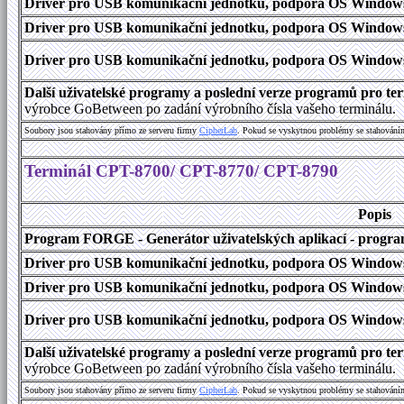
Driver pro USB komunikační jednotku, podpora OS Windows
Driver pro USB komunikační jednotku, podpora OS Windows 1
Driver pro USB komunikační jednotku, podpora OS Windows 2000
Další uživatelské programy a poslední verze programů pro 
výrobce GoBetween po zadání výrobního čísla vašeho terminálu.
Soubory jsou stahovány přímo ze serveru firmy
C
i
p
h
e
r
L
a
b
. Pokud se vyskytnou problémy se stahování
Terminál CPT-8700/ CPT-8770/ CPT-8790
Popis
Program FORGE - Generátor uživatelských aplikací - program 
Driver pro USB komunikační jednotku, podpora OS Windows
Driver pro USB komunikační jednotku, podpora OS Windows 1
Driver pro USB komunikační jednotku, podpora OS Windows 2000
Další uživatelské programy a poslední verze programů pro 
výrobce GoBetween po zadání výrobního čísla vašeho terminálu.
Soubory jsou stahovány přímo ze serveru firmy
C
i
p
h
e
r
L
a
b
. Pokud se vyskytnou problémy se stahování