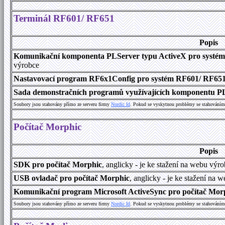
Terminál RF601/ RF651
Popis
Komunikační komponenta PLServer typu ActiveX pro systé
výrobce
Nastavovací program RF6x1Config pro systém RF601/ RF65
Sada demonstračních programů využívajících komponentu P
Soubory jsou stahovány přímo ze serveru firmy
Nordic Id
. Pokud se vyskytnou problémy se stahováním 
Počítač Morphic
Popis
SDK pro počítač Morphic
, anglicky - je ke stažení na webu výr
USB ovladač pro počítač Morphic
, anglicky - je ke stažení na 
Komunikační program Microsoft ActiveSync pro počítač Morph
Soubory jsou stahovány přímo ze serveru firmy
Nordic Id
. Pokud se vyskytnou problémy se stahováním 