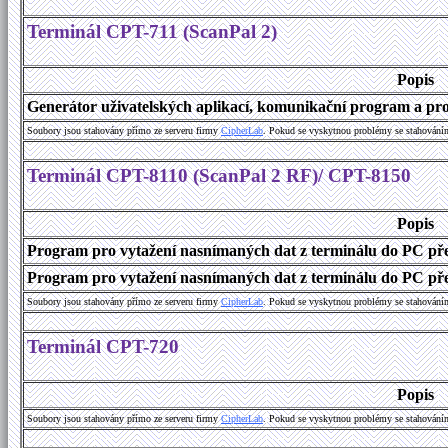
Terminál CPT-711 (ScanPal 2)
Popis
Generátor uživatelských aplikací, komunikační program a prog
Soubory jsou stahovány přímo ze serveru firmy
C
i
p
h
e
r
L
a
b
. Pokud se vyskytnou problémy se stahování
Terminál CPT-8110 (ScanPal 2 RF)/ CPT-8150
Popis
Program pro vytažení nasnímaných dat z terminálu do PC př
Program pro vytažení nasnímaných dat z terminálu do PC přes
Soubory jsou stahovány přímo ze serveru firmy
C
i
p
h
e
r
L
a
b
. Pokud se vyskytnou problémy se stahování
Terminál CPT-720
Popis
Soubory jsou stahovány přímo ze serveru firmy
C
i
p
h
e
r
L
a
b
. Pokud se vyskytnou problémy se stahování