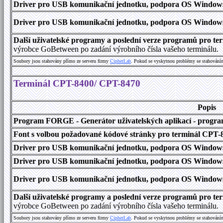
Driver pro USB komunikační jednotku, podpora OS Windows 1
Driver pro USB komunikační jednotku, podpora OS Windows 2000
Další uživatelské programy a poslední verze programů pro 
výrobce GoBetween po zadání výrobního čísla vašeho terminálu.
Soubory jsou stahovány přímo ze serveru firmy
C
i
p
h
e
r
L
a
b
. Pokud se vyskytnou problémy se stahování
Terminál CPT-8400/ CPT-8470
Popis
Program FORGE - Generátor uživatelských aplikací - program 
Font s volbou požadované kódové stránky pro terminál CPT
Driver pro USB komunikační jednotku, podpora OS Windows
Driver pro USB komunikační jednotku, podpora OS Windows 1
Driver pro USB komunikační jednotku, podpora OS Windows 2000
Další uživatelské programy a poslední verze programů pro 
výrobce GoBetween po zadání výrobního čísla vašeho terminálu.
Soubory jsou stahovány přímo ze serveru firmy
C
i
p
h
e
r
L
a
b
. Pokud se vyskytnou problémy se stahování