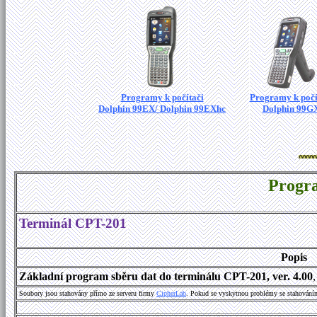
Programy k počítači
Programy k počí
Dolphin 99EX/ Dolphin 99EXhc
Dolphin 99G
Progr
Terminál CPT-201
Popis
Základní program sběru dat do terminálu CPT-201, ver. 4.00
Soubory jsou stahovány přímo ze serveru firmy
C
i
p
h
e
r
L
a
b
. Pokud se vyskytnou problémy se stahování