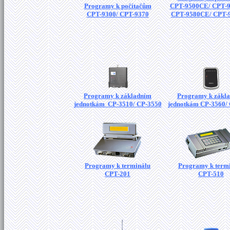
Programy k počítačům
CPT-9500CE/ CPT-
CPT-9300/ CPT-9370
CPT-9580CE/ CPT-
Programy k základním
Programy k zákl
jednotkám CP-3510/ CP-3550
jednotkám CP-3560/
Programy k terminálu
Programy k term
CPT-201
CPT-510