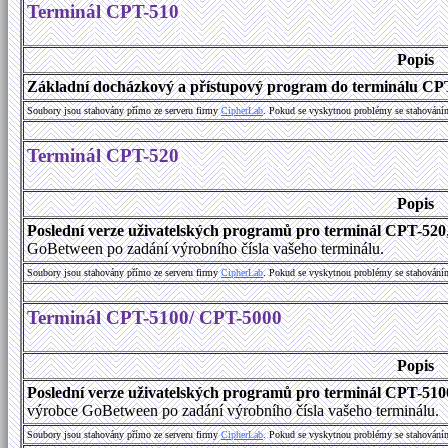
Terminál CPT-510
Popis
Základní docházkový a přístupový program do terminálu CP
Soubory jsou stahovány přímo ze serveru firmy
C
i
p
h
e
r
L
a
b
. Pokud se vyskytnou problémy se stahování
Terminál CPT-520
Popis
Poslední verze uživatelských programů pro terminál CPT-520
GoBetween po zadání výrobního čísla vašeho terminálu.
Soubory jsou stahovány přímo ze serveru firmy
C
i
p
h
e
r
L
a
b
. Pokud se vyskytnou problémy se stahování
Terminál CPT-5100/ CPT-5000
Popis
Poslední verze uživatelských programů pro terminál CPT-51
výrobce GoBetween po zadání výrobního čísla vašeho terminálu.
Soubory jsou stahovány přímo ze serveru firmy
C
i
p
h
e
r
L
a
b
. Pokud se vyskytnou problémy se stahování