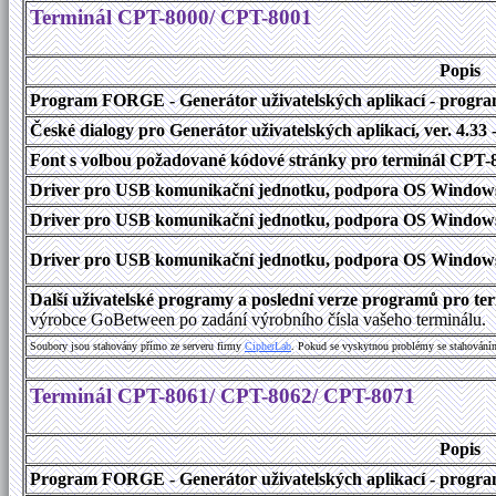
Terminál CPT-8000/ CPT-8001
Popis
Program FORGE - Generátor uživatelských aplikací - program 
České dialogy pro Generátor uživatelských aplikací
, ver. 4.33
Font s volbou požadované kódové stránky pro terminál CPT
Driver pro USB komunikační jednotku, podpora OS Windows
Driver pro USB komunikační jednotku, podpora OS Windows 1
Driver pro USB komunikační jednotku, podpora OS Windows 2000
Další uživatelské programy a poslední verze programů pro t
výrobce GoBetween po zadání výrobního čísla vašeho terminálu.
Soubory jsou stahovány přímo ze serveru firmy
C
i
p
h
e
r
L
a
b
. Pokud se vyskytnou problémy se stahování
Terminál CPT-8061/ CPT-8062/ CPT-8071
Popis
Program FORGE - Generátor uživatelských aplikací - program 