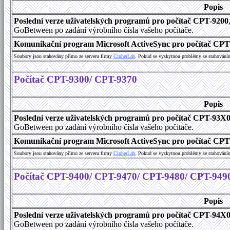
Popis
Poslední verze uživatelských programů pro počítač CPT-9200
GoBetween po zadání výrobního čísla vašeho počítače.
Komunikační program Microsoft ActiveSync pro počítač CPT9
Soubory jsou stahovány přímo ze serveru firmy
C
i
p
h
e
r
L
a
b
. Pokud se vyskytnou problémy se stahování
Počítač CPT-9300/ CPT-9370
Popis
Poslední verze uživatelských programů pro počítač CPT-93X
GoBetween po zadání výrobního čísla vašeho počítače.
Komunikační program Microsoft ActiveSync pro počítač CPT9
Soubory jsou stahovány přímo ze serveru firmy
C
i
p
h
e
r
L
a
b
. Pokud se vyskytnou problémy se stahování
Počítač CPT-9400/ CPT-9470/ CPT-9480/ CPT-949
Popis
Poslední verze uživatelských programů pro počítač CPT-94X
GoBetween po zadání výrobního čísla vašeho počítače.