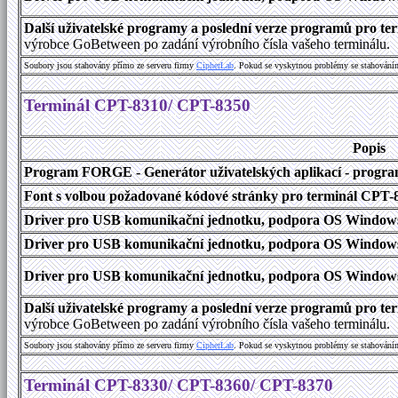
Další uživatelské programy a poslední verze programů pro 
výrobce GoBetween po zadání výrobního čísla vašeho terminálu.
Soubory jsou stahovány přímo ze serveru firmy
C
i
p
h
e
r
L
a
b
. Pokud se vyskytnou problémy se stahování
Terminál CPT-8310/ CPT-8350
Popis
Program FORGE - Generátor uživatelských aplikací - program 
Font s volbou požadované kódové stránky pro terminál CPT
Driver pro USB komunikační jednotku, podpora OS Windows
Driver pro USB komunikační jednotku, podpora OS Windows 1
Driver pro USB komunikační jednotku, podpora OS Windows 2000
Další uživatelské programy a poslední verze programů pro 
výrobce GoBetween po zadání výrobního čísla vašeho terminálu.
Soubory jsou stahovány přímo ze serveru firmy
C
i
p
h
e
r
L
a
b
. Pokud se vyskytnou problémy se stahování
Terminál CPT-8330/ CPT-8360/ CPT-8370