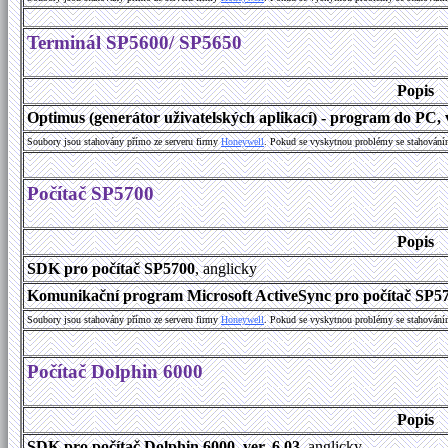
Terminál SP5600/ SP5650
Popis
Optimus (generátor uživatelských aplikací) - program do PC, v
Soubory jsou stahovány přímo ze serveru firmy
Honeywell
. Pokud se vyskytnou problémy se stahování
Počítač SP5700
Popis
SDK pro počítač SP5700
, anglicky
Komunikační program Microsoft ActiveSync pro počítač SP570
Soubory jsou stahovány přímo ze serveru firmy
Honeywell
. Pokud se vyskytnou problémy se stahování
Počítač Dolphin 6000
Popis
SDK pro počítač Dolphin 6000, ver. 6.03
, anglicky