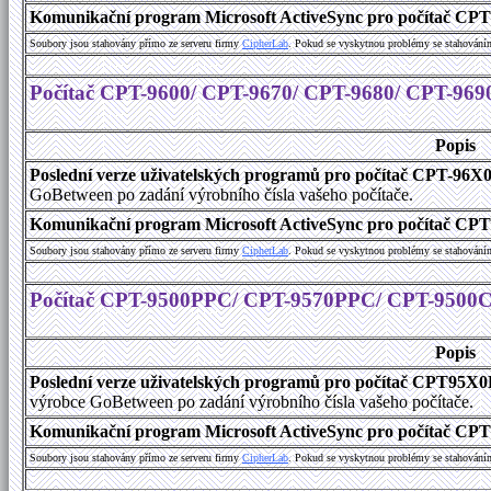
Komunikační program Microsoft ActiveSync pro počítač CPT9
Soubory jsou stahovány přímo ze serveru firmy
C
i
p
h
e
r
L
a
b
. Pokud se vyskytnou problémy se stahování
Počítač CPT-9600/ CPT-9670/ CPT-9680/ CPT-969
Popis
Poslední verze uživatelských programů pro počítač CPT-96X
GoBetween po zadání výrobního čísla vašeho počítače.
Komunikační program Microsoft ActiveSync pro počítač CPT9
Soubory jsou stahovány přímo ze serveru firmy
C
i
p
h
e
r
L
a
b
. Pokud se vyskytnou problémy se stahování
Počítač CPT-9500PPC/ CPT-9570PPC/ CPT-9500
Popis
Poslední verze uživatelských programů pro počítač CPT9
výrobce GoBetween po zadání výrobního čísla vašeho počítače.
Komunikační program Microsoft ActiveSync pro počítač C
Soubory jsou stahovány přímo ze serveru firmy
C
i
p
h
e
r
L
a
b
. Pokud se vyskytnou problémy se stahování