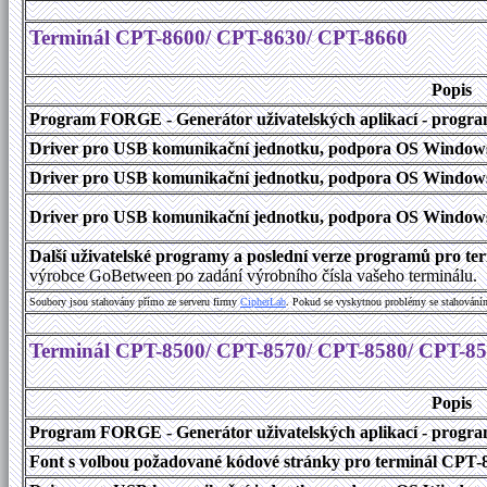
Terminál CPT-8600/ CPT-8630/ CPT-8660
Popis
Program FORGE - Generátor uživatelských aplikací - program 
Driver pro USB komunikační jednotku, podpora OS Windows
Driver pro USB komunikační jednotku, podpora OS Windows 1
Driver pro USB komunikační jednotku, podpora OS Windows 2000
Další uživatelské programy a poslední verze programů pro 
výrobce GoBetween po zadání výrobního čísla vašeho terminálu.
Soubory jsou stahovány přímo ze serveru firmy
C
i
p
h
e
r
L
a
b
. Pokud se vyskytnou problémy se stahování
Terminál CPT-8500/ CPT-8570/ CPT-8580/ CPT-8
Popis
Program FORGE - Generátor uživatelských aplikací - program 
Font s volbou požadované kódové stránky pro terminál CPT