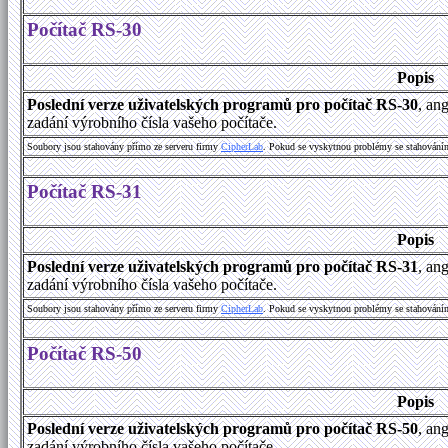
Počítač RS-30
Popis
Poslední verze uživatelských programů pro počítač RS-30
, an
zadání výrobního čísla vašeho počítače.
Soubory jsou stahovány přímo ze serveru firmy
C
i
p
h
e
r
L
a
b
. Pokud se vyskytnou problémy se stahování
Počítač RS-31
Popis
Poslední verze uživatelských programů pro počítač RS-31
, an
zadání výrobního čísla vašeho počítače.
Soubory jsou stahovány přímo ze serveru firmy
C
i
p
h
e
r
L
a
b
. Pokud se vyskytnou problémy se stahování
Počítač RS-50
Popis
Poslední verze uživatelských programů pro počítač RS-50
, an
zadání výrobního čísla vašeho počítače.