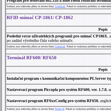
Program pro testování 802.11b a BlueTooth rozhraní terminálu
Soubory jsou stahovány přímo ze serveru firmy
C
i
p
h
e
r
L
a
b
. Pokud se vyskytnou problémy se stahování
RFID snímač CP-1861/ CP-1862
Popis
Poslední verze uživatelských programů pro snímač CP186X
, 
po zadání výrobního čísla vašeho snímače.
Soubory jsou stahovány přímo ze serveru firmy
C
i
p
h
e
r
L
a
b
. Pokud se vyskytnou problémy se stahování
Terminál RF600/ RF650
Popis
Instalační program s komunikační komponentou PLServer typ
Nastavovací program Piccopla pro systém RF600, ver. 1.7.0
, 
Nastavovací program RF6xxConfig pro systém RF650
, anglic
Soubory jsou stahovány přímo ze serveru firmy
Nordic Id
. Pokud se vyskytnou problémy se stahováním 