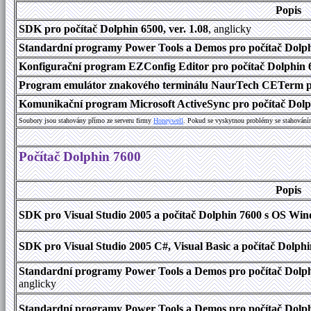
Popis
SDK pro počítač Dolphin 6500, ver. 1.08
, anglicky
Standardní programy Power Tools a Demos pro počítač Dolphi
Konfigurační program EZConfig Editor pro počítač Dolphin 65
Program emulátor znakového terminálu NaurTech CETerm pro
Komunikační program Microsoft ActiveSync pro počítač Dolph
Soubory jsou stahovány přímo ze serveru firmy
Honeywell
. Pokud se vyskytnou problémy se stahování
Počítač Dolphin 7600
Popis
SDK pro Visual Studio 2005 a počítač Dolphin 7600 s OS Wind
SDK pro Visual Studio 2005 C#, Visual Basic a počítač Dolph
Standardní programy Power Tools a Demos pro počítač Dolphi
anglicky
Standardní programy Power Tools a Demos pro počítač Dolph