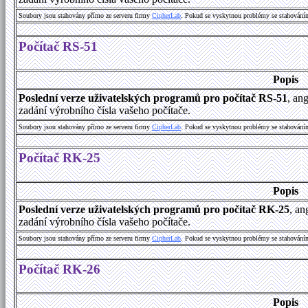
Soubory jsou stahovány přímo ze serveru firmy
C
i
p
h
e
r
L
a
b
. Pokud se vyskytnou problémy se stahování
Počítač RS-51
Popis
Poslední verze uživatelských programů pro počítač RS-51
, an
zadání výrobního čísla vašeho počítače.
Soubory jsou stahovány přímo ze serveru firmy
C
i
p
h
e
r
L
a
b
. Pokud se vyskytnou problémy se stahování
Počítač RK-25
Popis
Poslední verze uživatelských programů pro počítač RK-25
, an
zadání výrobního čísla vašeho počítače.
Soubory jsou stahovány přímo ze serveru firmy
C
i
p
h
e
r
L
a
b
. Pokud se vyskytnou problémy se stahování
Počítač RK-26
Popis