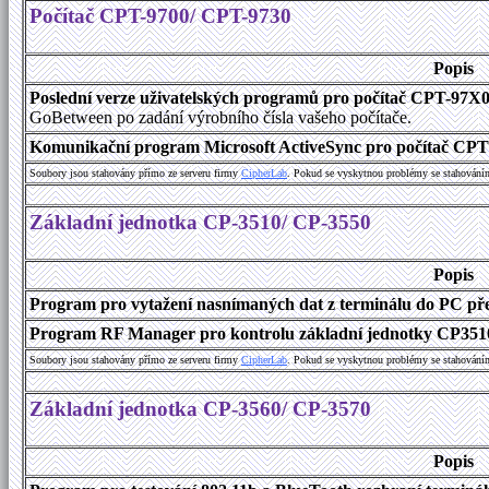
Počítač CPT-9700/ CPT-9730
Popis
Poslední verze uživatelských programů pro počítač CPT-97X
GoBetween po zadání výrobního čísla vašeho počítače.
Komunikační program Microsoft ActiveSync pro počítač CPT9
Soubory jsou stahovány přímo ze serveru firmy
C
i
p
h
e
r
L
a
b
. Pokud se vyskytnou problémy se stahování
Základní jednotka CP-3510/ CP-3550
Popis
Program pro vytažení nasnímaných dat z terminálu do PC přes
Program RF Manager pro kontrolu základní jednotky CP3510
Soubory jsou stahovány přímo ze serveru firmy
C
i
p
h
e
r
L
a
b
. Pokud se vyskytnou problémy se stahování
Základní jednotka CP-3560/ CP-3570
Popis