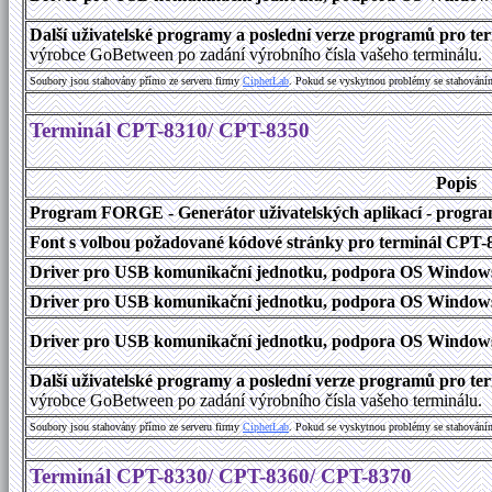
Další uživatelské programy a poslední verze programů pro 
výrobce GoBetween po zadání výrobního čísla vašeho terminálu.
Soubory jsou stahovány přímo ze serveru firmy
C
i
p
h
e
r
L
a
b
. Pokud se vyskytnou problémy se stahování
Terminál CPT-8310/ CPT-8350
Popis
Program FORGE - Generátor uživatelských aplikací - program 
Font s volbou požadované kódové stránky pro terminál CPT
Driver pro USB komunikační jednotku, podpora OS Windows
Driver pro USB komunikační jednotku, podpora OS Windows 1
Driver pro USB komunikační jednotku, podpora OS Windows 2000
Další uživatelské programy a poslední verze programů pro 
výrobce GoBetween po zadání výrobního čísla vašeho terminálu.
Soubory jsou stahovány přímo ze serveru firmy
C
i
p
h
e
r
L
a
b
. Pokud se vyskytnou problémy se stahování
Terminál CPT-8330/ CPT-8360/ CPT-8370