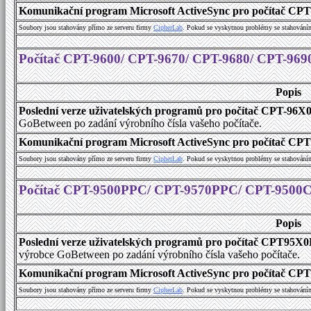
Komunikační program Microsoft ActiveSync pro počítač CPT9
Soubory jsou stahovány přímo ze serveru firmy
C
i
p
h
e
r
L
a
b
. Pokud se vyskytnou problémy se stahování
Počítač CPT-9600/ CPT-9670/ CPT-9680/ CPT-969
Popis
Poslední verze uživatelských programů pro počítač CPT-96X
GoBetween po zadání výrobního čísla vašeho počítače.
Komunikační program Microsoft ActiveSync pro počítač CPT9
Soubory jsou stahovány přímo ze serveru firmy
C
i
p
h
e
r
L
a
b
. Pokud se vyskytnou problémy se stahování
Počítač CPT-9500PPC/ CPT-9570PPC/ CPT-9500
Popis
Poslední verze uživatelských programů pro počítač CPT9
výrobce GoBetween po zadání výrobního čísla vašeho počítače.
Komunikační program Microsoft ActiveSync pro počítač C
Soubory jsou stahovány přímo ze serveru firmy
C
i
p
h
e
r
L
a
b
. Pokud se vyskytnou problémy se stahování