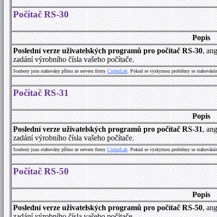
Počítač RS-30
Popis
Poslední verze uživatelských programů pro počítač RS-30
, an
zadání výrobního čísla vašeho počítače.
Soubory jsou stahovány přímo ze serveru firmy
C
i
p
h
e
r
L
a
b
. Pokud se vyskytnou problémy se stahování
Počítač RS-31
Popis
Poslední verze uživatelských programů pro počítač RS-31
, an
zadání výrobního čísla vašeho počítače.
Soubory jsou stahovány přímo ze serveru firmy
C
i
p
h
e
r
L
a
b
. Pokud se vyskytnou problémy se stahování
Počítač RS-50
Popis
Poslední verze uživatelských programů pro počítač RS-50
, an
zadání výrobního čísla vašeho počítače.