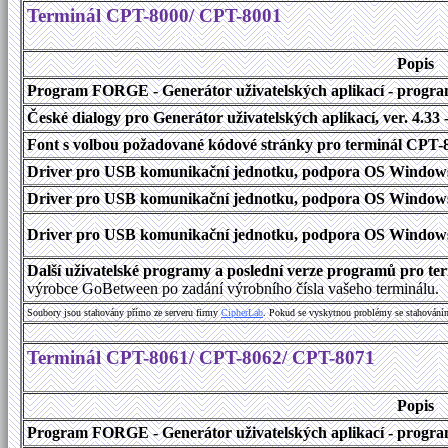
Terminál CPT-8000/ CPT-8001
Popis
Program FORGE - Generátor uživatelských aplikací - program 
České dialogy pro Generátor uživatelských aplikací
, ver. 4.33
Font s volbou požadované kódové stránky pro terminál CPT
Driver pro USB komunikační jednotku, podpora OS Windows
Driver pro USB komunikační jednotku, podpora OS Windows 1
Driver pro USB komunikační jednotku, podpora OS Windows 2000
Další uživatelské programy a poslední verze programů pro t
výrobce GoBetween po zadání výrobního čísla vašeho terminálu.
Soubory jsou stahovány přímo ze serveru firmy
C
i
p
h
e
r
L
a
b
. Pokud se vyskytnou problémy se stahování
Terminál CPT-8061/ CPT-8062/ CPT-8071
Popis
Program FORGE - Generátor uživatelských aplikací - program 