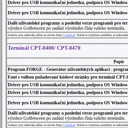
Driver pro USB komunikační jednotku, podpora OS Windows 1
Driver pro USB komunikační jednotku, podpora OS Windows 2000
Další uživatelské programy a poslední verze programů pro 
výrobce GoBetween po zadání výrobního čísla vašeho terminálu.
Soubory jsou stahovány přímo ze serveru firmy
C
i
p
h
e
r
L
a
b
. Pokud se vyskytnou problémy se stahování
Terminál CPT-8400/ CPT-8470
Popis
Program FORGE - Generátor uživatelských aplikací - program 
Font s volbou požadované kódové stránky pro terminál CPT
Driver pro USB komunikační jednotku, podpora OS Windows
Driver pro USB komunikační jednotku, podpora OS Windows 1
Driver pro USB komunikační jednotku, podpora OS Windows 2000
Další uživatelské programy a poslední verze programů pro 
výrobce GoBetween po zadání výrobního čísla vašeho terminálu.
Soubory jsou stahovány přímo ze serveru firmy
C
i
p
h
e
r
L
a
b
. Pokud se vyskytnou problémy se stahování