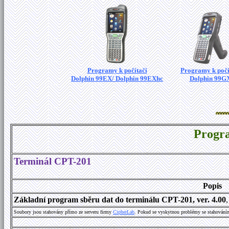
Programy k počítači
Programy k počí
Dolphin 99EX/ Dolphin 99EXhc
Dolphin 99G
Progr
Terminál CPT-201
Popis
Základní program sběru dat do terminálu CPT-201, ver. 4.00
Soubory jsou stahovány přímo ze serveru firmy
C
i
p
h
e
r
L
a
b
. Pokud se vyskytnou problémy se stahování