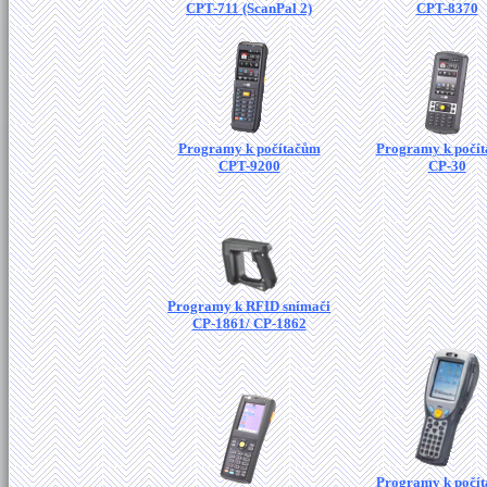
CPT-711 (ScanPal 2)
CPT-8370
Programy k počítačům
Programy k počí
CPT-9200
CP-30
Programy k RFID snímači
CP-1861/ CP-1862
Programy k počí