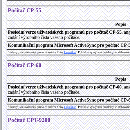
Počítač CP-55
Popis
Poslední verze uživatelských programů pro počítač CP-55
, an
zadání výrobního čísla vašeho počítače.
Komunikační program Microsoft ActiveSync pro počítač CP-55
Soubory jsou stahovány přímo ze serveru firmy
C
i
p
h
e
r
L
a
b
. Pokud se vyskytnou problémy se stahování
Počítač CP-60
Popis
Poslední verze uživatelských programů pro počítač CP-60
, an
zadání výrobního čísla vašeho počítače.
Komunikační program Microsoft ActiveSync pro počítač CP-60
Soubory jsou stahovány přímo ze serveru firmy
C
i
p
h
e
r
L
a
b
. Pokud se vyskytnou problémy se stahování
Počítač CPT-9200