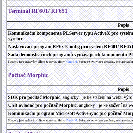
Terminál RF601/ RF651
Popis
Komunikační komponenta PLServer typu ActiveX pro systé
výrobce
Nastavovací program RF6x1Config pro systém RF601/ RF65
Sada demonstračních programů využívajících komponentu P
Soubory jsou stahovány přímo ze serveru firmy
Nordic Id
. Pokud se vyskytnou problémy se stahováním 
Počítač Morphic
Popis
SDK pro počítač Morphic
, anglicky - je ke stažení na webu výr
USB ovladač pro počítač Morphic
, anglicky - je ke stažení na 
Komunikační program Microsoft ActiveSync pro počítač Morph
Soubory jsou stahovány přímo ze serveru firmy
Nordic Id
. Pokud se vyskytnou problémy se stahováním 