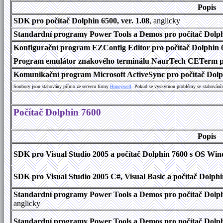
Popis
SDK pro počítač Dolphin 6500, ver. 1.08
, anglicky
Standardní programy Power Tools a Demos pro počítač Dolphi
Konfigurační program EZConfig Editor pro počítač Dolphin 65
Program emulátor znakového terminálu NaurTech CETerm pro
Komunikační program Microsoft ActiveSync pro počítač Dolph
Soubory jsou stahovány přímo ze serveru firmy
Honeywell
. Pokud se vyskytnou problémy se stahování
Počítač Dolphin 7600
Popis
SDK pro Visual Studio 2005 a počítač Dolphin 7600 s OS Wind
SDK pro Visual Studio 2005 C#, Visual Basic a počítač Dolph
Standardní programy Power Tools a Demos pro počítač Dolphi
anglicky
Standardní programy Power Tools a Demos pro počítač Dolph