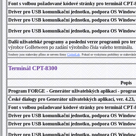
Font s volbou požadované kódové stránky pro terminál CPT
Driver pro USB komunikační jednotku, podpora OS Windows
Driver pro USB komunikační jednotku, podpora OS Windows 1
Driver pro USB komunikační jednotku, podpora OS Windows 2000
Další uživatelské programy a poslední verze programů pro 
výrobce GoBetween po zadání výrobního čísla vašeho terminálu.
Soubory jsou stahovány přímo ze serveru firmy
C
i
p
h
e
r
L
a
b
. Pokud se vyskytnou problémy se stahování
Terminál CPT-8300
Popis
Program FORGE - Generátor uživatelských aplikací - program 
České dialogy pro Generátor uživatelských aplikací, ver. 4.23,
Font s volbou požadované kódové stránky pro terminál CPT
Driver pro USB komunikační jednotku, podpora OS Windows
Driver pro USB komunikační jednotku, podpora OS Windows 1
Driver pro USB komunikační jednotku, podpora OS Windows 2000