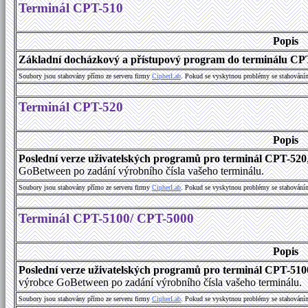
Terminál CPT-510
Popis
Základní docházkový a přístupový program do terminálu CP
Soubory jsou stahovány přímo ze serveru firmy
C
i
p
h
e
r
L
a
b
. Pokud se vyskytnou problémy se stahování
Terminál CPT-520
Popis
Poslední verze uživatelských programů pro terminál CPT-520
GoBetween po zadání výrobního čísla vašeho terminálu.
Soubory jsou stahovány přímo ze serveru firmy
C
i
p
h
e
r
L
a
b
. Pokud se vyskytnou problémy se stahování
Terminál CPT-5100/ CPT-5000
Popis
Poslední verze uživatelských programů pro terminál CPT-51
výrobce GoBetween po zadání výrobního čísla vašeho terminálu.
Soubory jsou stahovány přímo ze serveru firmy
C
i
p
h
e
r
L
a
b
. Pokud se vyskytnou problémy se stahování