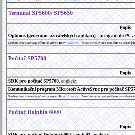
Terminál SP5600/ SP5650
Popis
Optimus (generátor uživatelských aplikací) - program do PC, v
Soubory jsou stahovány přímo ze serveru firmy
Honeywell
. Pokud se vyskytnou problémy se stahování
Počítač SP5700
Popis
SDK pro počítač SP5700
, anglicky
Komunikační program Microsoft ActiveSync pro počítač SP570
Soubory jsou stahovány přímo ze serveru firmy
Honeywell
. Pokud se vyskytnou problémy se stahování
Počítač Dolphin 6000
Popis
SDK pro počítač Dolphin 6000, ver. 6.03
, anglicky