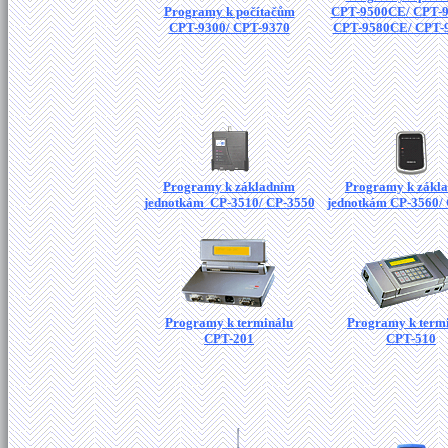
Programy k počítačům
CPT-9500CE/ CPT-
CPT-9300/ CPT-9370
CPT-9580CE/ CPT-
Programy k základním
Programy k zákl
jednotkám CP-3510/ CP-3550
jednotkám CP-3560/
Programy k terminálu
Programy k term
CPT-201
CPT-510