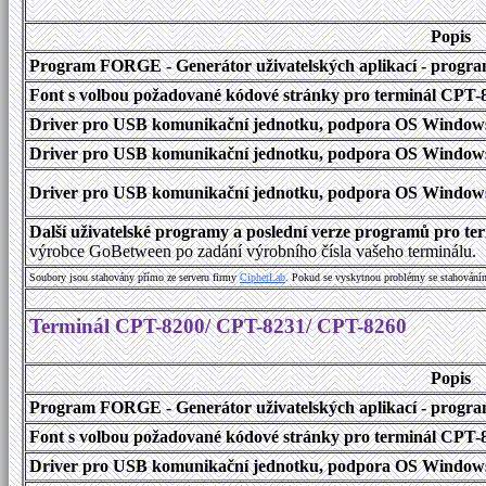
Popis
Program FORGE - Generátor uživatelských aplikací - program 
Font s volbou požadované kódové stránky pro terminál CPT
Driver pro USB komunikační jednotku, podpora OS Windows
Driver pro USB komunikační jednotku, podpora OS Windows 1
Driver pro USB komunikační jednotku, podpora OS Windows 2000
Další uživatelské programy a poslední verze programů pro 
výrobce GoBetween po zadání výrobního čísla vašeho terminálu.
Soubory jsou stahovány přímo ze serveru firmy
C
i
p
h
e
r
L
a
b
. Pokud se vyskytnou problémy se stahování
Terminál CPT-8200/ CPT-8231/ CPT-8260
Popis
Program FORGE - Generátor uživatelských aplikací - program 
Font s volbou požadované kódové stránky pro terminál CPT
Driver pro USB komunikační jednotku, podpora OS Windows