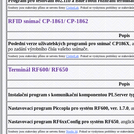
Program pro testování 802.11b a BlueTooth rozhraní terminálu
Soubory jsou stahovány přímo ze serveru firmy
C
i
p
h
e
r
L
a
b
. Pokud se vyskytnou problémy se stahování
RFID snímač CP-1861/ CP-1862
Popis
Poslední verze uživatelských programů pro snímač CP186X
, 
po zadání výrobního čísla vašeho snímače.
Soubory jsou stahovány přímo ze serveru firmy
C
i
p
h
e
r
L
a
b
. Pokud se vyskytnou problémy se stahování
Terminál RF600/ RF650
Popis
Instalační program s komunikační komponentou PLServer typ
Nastavovací program Piccopla pro systém RF600, ver. 1.7.0
, 
Nastavovací program RF6xxConfig pro systém RF650
, anglic
Soubory jsou stahovány přímo ze serveru firmy
Nordic Id
. Pokud se vyskytnou problémy se stahováním 