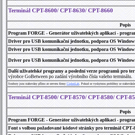
Terminál CPT-8600/ CPT-8630/ CPT-8660
Popis
Program FORGE - Generátor uživatelských aplikací - program 
Driver pro USB komunikační jednotku, podpora OS Windows
Driver pro USB komunikační jednotku, podpora OS Windows 1
Driver pro USB komunikační jednotku, podpora OS Windows 2000
Další uživatelské programy a poslední verze programů pro 
výrobce GoBetween po zadání výrobního čísla vašeho terminálu.
Soubory jsou stahovány přímo ze serveru firmy
C
i
p
h
e
r
L
a
b
. Pokud se vyskytnou problémy se stahování
Terminál CPT-8500/ CPT-8570/ CPT-8580/ CPT-8
Popis
Program FORGE - Generátor uživatelských aplikací - program 
Font s volbou požadované kódové stránky pro terminál CPT