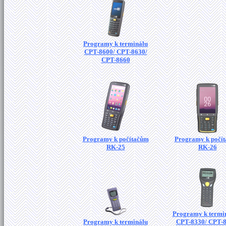
Programy k terminálu
CPT-8600/ CPT-8630/
CPT-8660
Programy k počítačům
Programy k počí
RK-25
RK-26
Programy k termi
Programy k terminálu
CPT-8330/ CPT-8