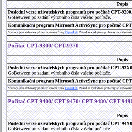
Popis
Poslední verze uživatelských programů pro počítač CPT-9200
GoBetween po zadání výrobního čísla vašeho počítače.
Komunikační program Microsoft ActiveSync pro počítač CPT9
Soubory jsou stahovány přímo ze serveru firmy
C
i
p
h
e
r
L
a
b
. Pokud se vyskytnou problémy se stahování
Počítač CPT-9300/ CPT-9370
Popis
Poslední verze uživatelských programů pro počítač CPT-93X
GoBetween po zadání výrobního čísla vašeho počítače.
Komunikační program Microsoft ActiveSync pro počítač CPT9
Soubory jsou stahovány přímo ze serveru firmy
C
i
p
h
e
r
L
a
b
. Pokud se vyskytnou problémy se stahování
Počítač CPT-9400/ CPT-9470/ CPT-9480/ CPT-949
Popis
Poslední verze uživatelských programů pro počítač CPT-94X
GoBetween po zadání výrobního čísla vašeho počítače.