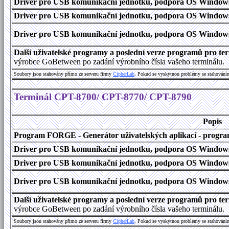
Driver pro USB komunikační jednotku, podpora OS Windows
Driver pro USB komunikační jednotku, podpora OS Windows 1
Driver pro USB komunikační jednotku, podpora OS Windows 2000
Další uživatelské programy a poslední verze programů pro 
výrobce GoBetween po zadání výrobního čísla vašeho terminálu.
Soubory jsou stahovány přímo ze serveru firmy
C
i
p
h
e
r
L
a
b
. Pokud se vyskytnou problémy se stahování
Terminál CPT-8700/ CPT-8770/ CPT-8790
Popis
Program FORGE - Generátor uživatelských aplikací - program 
Driver pro USB komunikační jednotku, podpora OS Windows
Driver pro USB komunikační jednotku, podpora OS Windows 1
Driver pro USB komunikační jednotku, podpora OS Windows 2000
Další uživatelské programy a poslední verze programů pro 
výrobce GoBetween po zadání výrobního čísla vašeho terminálu.
Soubory jsou stahovány přímo ze serveru firmy
C
i
p
h
e
r
L
a
b
. Pokud se vyskytnou problémy se stahování