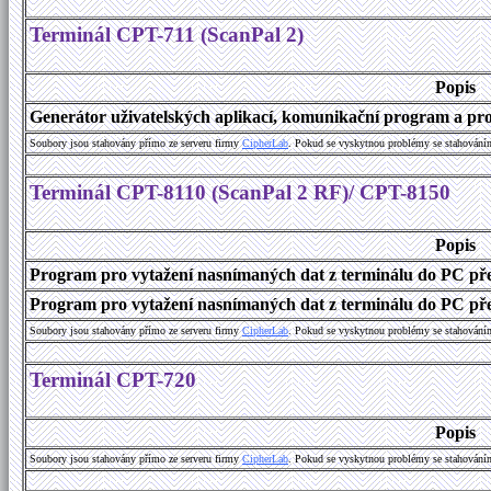
Terminál CPT-711 (ScanPal 2)
Popis
Generátor uživatelských aplikací, komunikační program a prog
Soubory jsou stahovány přímo ze serveru firmy
C
i
p
h
e
r
L
a
b
. Pokud se vyskytnou problémy se stahování
Terminál CPT-8110 (ScanPal 2 RF)/ CPT-8150
Popis
Program pro vytažení nasnímaných dat z terminálu do PC př
Program pro vytažení nasnímaných dat z terminálu do PC přes
Soubory jsou stahovány přímo ze serveru firmy
C
i
p
h
e
r
L
a
b
. Pokud se vyskytnou problémy se stahování
Terminál CPT-720
Popis
Soubory jsou stahovány přímo ze serveru firmy
C
i
p
h
e
r
L
a
b
. Pokud se vyskytnou problémy se stahování