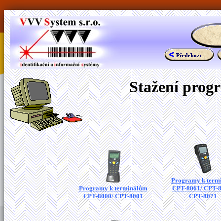
Stažení prog
Programy k term
Programy k terminálům
CPT-8061/ CPT-8
CPT-8000/ CPT-8001
CPT-8071