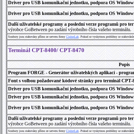
Driver pro USB komunikační jednotku, podpora OS Windows 1
Driver pro USB komunikační jednotku, podpora OS Windows 2000
Další uživatelské programy a poslední verze programů pro 
výrobce GoBetween po zadání výrobního čísla vašeho terminálu.
Soubory jsou stahovány přímo ze serveru firmy
C
i
p
h
e
r
L
a
b
. Pokud se vyskytnou problémy se stahování
Terminál CPT-8400/ CPT-8470
Popis
Program FORGE - Generátor uživatelských aplikací - program 
Font s volbou požadované kódové stránky pro terminál CPT
Driver pro USB komunikační jednotku, podpora OS Windows
Driver pro USB komunikační jednotku, podpora OS Windows 1
Driver pro USB komunikační jednotku, podpora OS Windows 2000
Další uživatelské programy a poslední verze programů pro 
výrobce GoBetween po zadání výrobního čísla vašeho terminálu.
Soubory jsou stahovány přímo ze serveru firmy
C
i
p
h
e
r
L
a
b
. Pokud se vyskytnou problémy se stahování