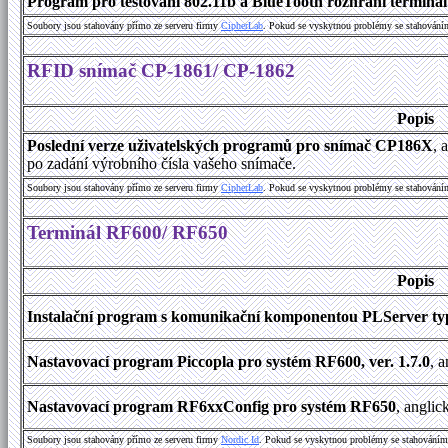
Program pro testování 802.11b a BlueTooth rozhraní terminálu
Soubory jsou stahovány přímo ze serveru firmy
C
i
p
h
e
r
L
a
b
. Pokud se vyskytnou problémy se stahování
RFID snímač CP-1861/ CP-1862
Popis
Poslední verze uživatelských programů pro snímač CP186X
, 
po zadání výrobního čísla vašeho snímače.
Soubory jsou stahovány přímo ze serveru firmy
C
i
p
h
e
r
L
a
b
. Pokud se vyskytnou problémy se stahování
Terminál RF600/ RF650
Popis
Instalační program s komunikační komponentou PLServer typ
Nastavovací program Piccopla pro systém RF600, ver. 1.7.0
, 
Nastavovací program RF6xxConfig pro systém RF650
, anglic
Soubory jsou stahovány přímo ze serveru firmy
Nordic Id
. Pokud se vyskytnou problémy se stahováním 