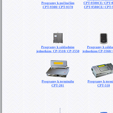
Programy k počítačům
CPT-9500CE/ CPT-
CPT-9300/ CPT-9370
CPT-9580CE/ CPT-
Programy k základním
Programy k zákl
jednotkám CP-3510/ CP-3550
jednotkám CP-3560/
Programy k terminálu
Programy k term
CPT-201
CPT-510