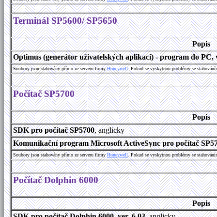
Terminál SP5600/ SP5650
Popis
Optimus (generátor uživatelských aplikací) - program do PC, v
Soubory jsou stahovány přímo ze serveru firmy
Honeywell
. Pokud se vyskytnou problémy se stahování
Počítač SP5700
Popis
SDK pro počítač SP5700
, anglicky
Komunikační program Microsoft ActiveSync pro počítač SP570
Soubory jsou stahovány přímo ze serveru firmy
Honeywell
. Pokud se vyskytnou problémy se stahování
Počítač Dolphin 6000
Popis
SDK pro počítač Dolphin 6000, ver. 6.03
, anglicky