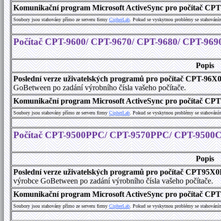
Komunikační program Microsoft ActiveSync pro počítač CPT9
Soubory jsou stahovány přímo ze serveru firmy
C
i
p
h
e
r
L
a
b
. Pokud se vyskytnou problémy se stahování
Počítač CPT-9600/ CPT-9670/ CPT-9680/ CPT-969
Popis
Poslední verze uživatelských programů pro počítač CPT-96X
GoBetween po zadání výrobního čísla vašeho počítače.
Komunikační program Microsoft ActiveSync pro počítač CPT9
Soubory jsou stahovány přímo ze serveru firmy
C
i
p
h
e
r
L
a
b
. Pokud se vyskytnou problémy se stahování
Počítač CPT-9500PPC/ CPT-9570PPC/ CPT-9500
Popis
Poslední verze uživatelských programů pro počítač CPT9
výrobce GoBetween po zadání výrobního čísla vašeho počítače.
Komunikační program Microsoft ActiveSync pro počítač C
Soubory jsou stahovány přímo ze serveru firmy
C
i
p
h
e
r
L
a
b
. Pokud se vyskytnou problémy se stahování