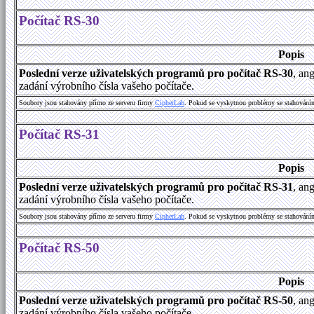
Počítač RS-30
Popis
Poslední verze uživatelských programů pro počítač RS-30
, an
zadání výrobního čísla vašeho počítače.
Soubory jsou stahovány přímo ze serveru firmy
C
i
p
h
e
r
L
a
b
. Pokud se vyskytnou problémy se stahování
Počítač RS-31
Popis
Poslední verze uživatelských programů pro počítač RS-31
, an
zadání výrobního čísla vašeho počítače.
Soubory jsou stahovány přímo ze serveru firmy
C
i
p
h
e
r
L
a
b
. Pokud se vyskytnou problémy se stahování
Počítač RS-50
Popis
Poslední verze uživatelských programů pro počítač RS-50
, an
zadání výrobního čísla vašeho počítače.