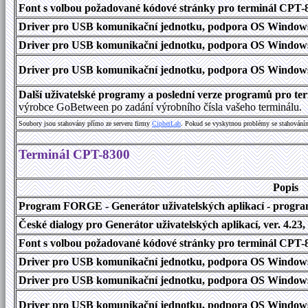
Font s volbou požadované kódové stránky pro terminál CPT
Driver pro USB komunikační jednotku, podpora OS Windows
Driver pro USB komunikační jednotku, podpora OS Windows 1
Driver pro USB komunikační jednotku, podpora OS Windows 2000
Další uživatelské programy a poslední verze programů pro 
výrobce GoBetween po zadání výrobního čísla vašeho terminálu.
Soubory jsou stahovány přímo ze serveru firmy
C
i
p
h
e
r
L
a
b
. Pokud se vyskytnou problémy se stahování
Terminál CPT-8300
Popis
Program FORGE - Generátor uživatelských aplikací - program 
České dialogy pro Generátor uživatelských aplikací, ver. 4.23,
Font s volbou požadované kódové stránky pro terminál CPT
Driver pro USB komunikační jednotku, podpora OS Windows
Driver pro USB komunikační jednotku, podpora OS Windows 1
Driver pro USB komunikační jednotku, podpora OS Windows 2000