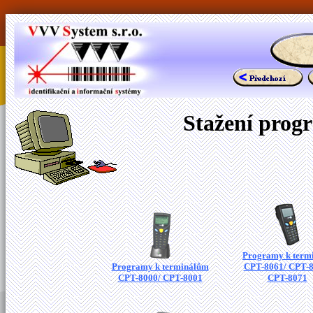
Stažení prog
Programy k term
Programy k terminálům
CPT-8061/ CPT-8
CPT-8000/ CPT-8001
CPT-8071