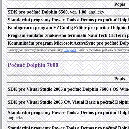
Popis
SDK pro počítač Dolphin 6500, ver. 1.08
, anglicky
Standardní programy Power Tools a Demos pro počítač Dolphi
Konfigurační program EZConfig Editor pro počítač Dolphin 65
Program emulátor znakového terminálu NaurTech CETerm pro
Komunikační program Microsoft ActiveSync pro počítač Dolph
Soubory jsou stahovány přímo ze serveru firmy
Honeywell
. Pokud se vyskytnou problémy se stahování
Počítač Dolphin 7600
Popis
SDK pro Visual Studio 2005 a počítač Dolphin 7600 s OS Wind
SDK pro Visual Studio 2005 C#, Visual Basic a počítač Dolph
Standardní programy Power Tools a Demos pro počítač Dolphi
anglicky
Standardní programy Power Tools a Demos pro počítač Dolph