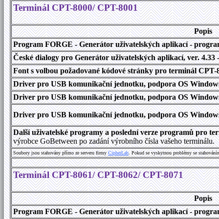
Terminál CPT-8000/ CPT-8001
Popis
Program FORGE - Generátor uživatelských aplikací - program 
České dialogy pro Generátor uživatelských aplikací
, ver. 4.33
Font s volbou požadované kódové stránky pro terminál CPT
Driver pro USB komunikační jednotku, podpora OS Windows
Driver pro USB komunikační jednotku, podpora OS Windows 1
Driver pro USB komunikační jednotku, podpora OS Windows 2000
Další uživatelské programy a poslední verze programů pro t
výrobce GoBetween po zadání výrobního čísla vašeho terminálu.
Soubory jsou stahovány přímo ze serveru firmy
C
i
p
h
e
r
L
a
b
. Pokud se vyskytnou problémy se stahování
Terminál CPT-8061/ CPT-8062/ CPT-8071
Popis
Program FORGE - Generátor uživatelských aplikací - program 