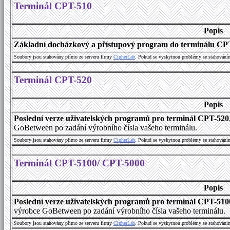
Terminál CPT-510
Popis
Základní docházkový a přístupový program do terminálu CP
Soubory jsou stahovány přímo ze serveru firmy
C
i
p
h
e
r
L
a
b
. Pokud se vyskytnou problémy se stahování
Terminál CPT-520
Popis
Poslední verze uživatelských programů pro terminál CPT-520
GoBetween po zadání výrobního čísla vašeho terminálu.
Soubory jsou stahovány přímo ze serveru firmy
C
i
p
h
e
r
L
a
b
. Pokud se vyskytnou problémy se stahování
Terminál CPT-5100/ CPT-5000
Popis
Poslední verze uživatelských programů pro terminál CPT-51
výrobce GoBetween po zadání výrobního čísla vašeho terminálu.
Soubory jsou stahovány přímo ze serveru firmy
C
i
p
h
e
r
L
a
b
. Pokud se vyskytnou problémy se stahování