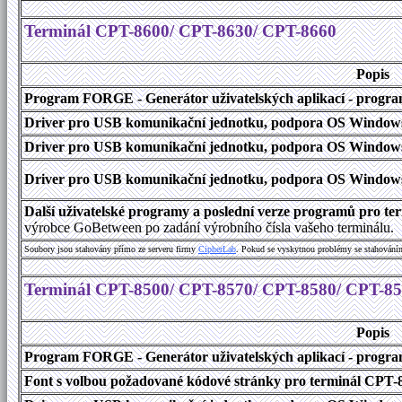
Terminál CPT-8600/ CPT-8630/ CPT-8660
Popis
Program FORGE - Generátor uživatelských aplikací - program 
Driver pro USB komunikační jednotku, podpora OS Windows
Driver pro USB komunikační jednotku, podpora OS Windows 1
Driver pro USB komunikační jednotku, podpora OS Windows 2000
Další uživatelské programy a poslední verze programů pro 
výrobce GoBetween po zadání výrobního čísla vašeho terminálu.
Soubory jsou stahovány přímo ze serveru firmy
C
i
p
h
e
r
L
a
b
. Pokud se vyskytnou problémy se stahování
Terminál CPT-8500/ CPT-8570/ CPT-8580/ CPT-8
Popis
Program FORGE - Generátor uživatelských aplikací - program 
Font s volbou požadované kódové stránky pro terminál CPT