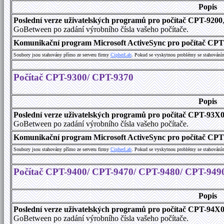
Popis
Poslední verze uživatelských programů pro počítač CPT-9200
GoBetween po zadání výrobního čísla vašeho počítače.
Komunikační program Microsoft ActiveSync pro počítač CPT9
Soubory jsou stahovány přímo ze serveru firmy
C
i
p
h
e
r
L
a
b
. Pokud se vyskytnou problémy se stahování
Počítač CPT-9300/ CPT-9370
Popis
Poslední verze uživatelských programů pro počítač CPT-93X
GoBetween po zadání výrobního čísla vašeho počítače.
Komunikační program Microsoft ActiveSync pro počítač CPT9
Soubory jsou stahovány přímo ze serveru firmy
C
i
p
h
e
r
L
a
b
. Pokud se vyskytnou problémy se stahování
Počítač CPT-9400/ CPT-9470/ CPT-9480/ CPT-949
Popis
Poslední verze uživatelských programů pro počítač CPT-94X
GoBetween po zadání výrobního čísla vašeho počítače.