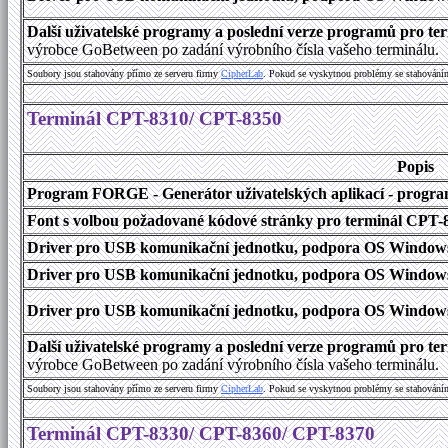
Další uživatelské programy a poslední verze programů pro 
výrobce GoBetween po zadání výrobního čísla vašeho terminálu.
Soubory jsou stahovány přímo ze serveru firmy
C
i
p
h
e
r
L
a
b
. Pokud se vyskytnou problémy se stahování
Terminál CPT-8310/ CPT-8350
Popis
Program FORGE - Generátor uživatelských aplikací - program 
Font s volbou požadované kódové stránky pro terminál CPT
Driver pro USB komunikační jednotku, podpora OS Windows
Driver pro USB komunikační jednotku, podpora OS Windows 1
Driver pro USB komunikační jednotku, podpora OS Windows 2000
Další uživatelské programy a poslední verze programů pro 
výrobce GoBetween po zadání výrobního čísla vašeho terminálu.
Soubory jsou stahovány přímo ze serveru firmy
C
i
p
h
e
r
L
a
b
. Pokud se vyskytnou problémy se stahování
Terminál CPT-8330/ CPT-8360/ CPT-8370