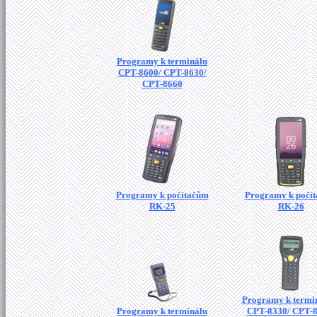
Programy k terminálu
CPT-8600/ CPT-8630/
CPT-8660
Programy k počítačům
Programy k počí
RK-25
RK-26
Programy k termi
Programy k terminálu
CPT-8330/ CPT-8