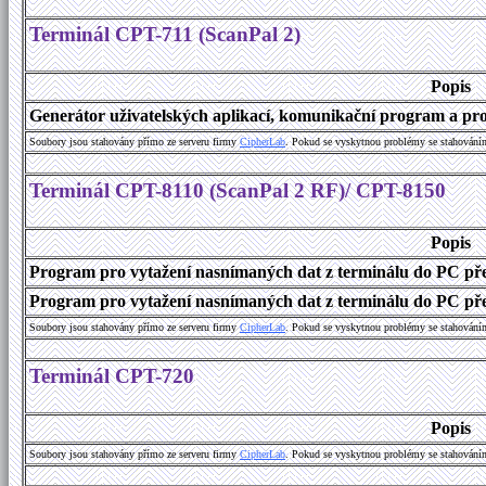
Terminál CPT-711 (ScanPal 2)
Popis
Generátor uživatelských aplikací, komunikační program a prog
Soubory jsou stahovány přímo ze serveru firmy
C
i
p
h
e
r
L
a
b
. Pokud se vyskytnou problémy se stahování
Terminál CPT-8110 (ScanPal 2 RF)/ CPT-8150
Popis
Program pro vytažení nasnímaných dat z terminálu do PC př
Program pro vytažení nasnímaných dat z terminálu do PC přes
Soubory jsou stahovány přímo ze serveru firmy
C
i
p
h
e
r
L
a
b
. Pokud se vyskytnou problémy se stahování
Terminál CPT-720
Popis
Soubory jsou stahovány přímo ze serveru firmy
C
i
p
h
e
r
L
a
b
. Pokud se vyskytnou problémy se stahování