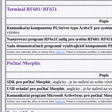
Terminál RF601/ RF651
Popis
Komunikační komponenta PLServer typu ActiveX pro systé
výrobce
Nastavovací program RF6x1Config pro systém RF601/ RF65
Sada demonstračních programů využívajících komponentu P
Soubory jsou stahovány přímo ze serveru firmy
Nordic Id
. Pokud se vyskytnou problémy se stahováním 
Počítač Morphic
Popis
SDK pro počítač Morphic
, anglicky - je ke stažení na webu výr
USB ovladač pro počítač Morphic
, anglicky - je ke stažení na 
Komunikační program Microsoft ActiveSync pro počítač Morph
Soubory jsou stahovány přímo ze serveru firmy
Nordic Id
. Pokud se vyskytnou problémy se stahováním 