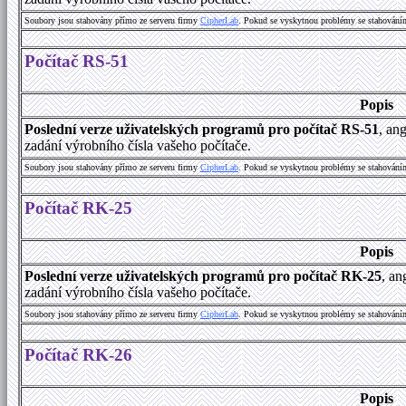
Soubory jsou stahovány přímo ze serveru firmy
C
i
p
h
e
r
L
a
b
. Pokud se vyskytnou problémy se stahování
Počítač RS-51
Popis
Poslední verze uživatelských programů pro počítač RS-51
, an
zadání výrobního čísla vašeho počítače.
Soubory jsou stahovány přímo ze serveru firmy
C
i
p
h
e
r
L
a
b
. Pokud se vyskytnou problémy se stahování
Počítač RK-25
Popis
Poslední verze uživatelských programů pro počítač RK-25
, an
zadání výrobního čísla vašeho počítače.
Soubory jsou stahovány přímo ze serveru firmy
C
i
p
h
e
r
L
a
b
. Pokud se vyskytnou problémy se stahování
Počítač RK-26
Popis