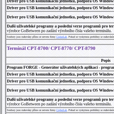
Driver pro USB komunikační jednotku, podpora OS Windows
Driver pro USB komunikační jednotku, podpora OS Windows 1
Driver pro USB komunikační jednotku, podpora OS Windows 2000
Další uživatelské programy a poslední verze programů pro 
výrobce GoBetween po zadání výrobního čísla vašeho terminálu.
Soubory jsou stahovány přímo ze serveru firmy
C
i
p
h
e
r
L
a
b
. Pokud se vyskytnou problémy se stahování
Terminál CPT-8700/ CPT-8770/ CPT-8790
Popis
Program FORGE - Generátor uživatelských aplikací - program 
Driver pro USB komunikační jednotku, podpora OS Windows
Driver pro USB komunikační jednotku, podpora OS Windows 1
Driver pro USB komunikační jednotku, podpora OS Windows 2000
Další uživatelské programy a poslední verze programů pro 
výrobce GoBetween po zadání výrobního čísla vašeho terminálu.
Soubory jsou stahovány přímo ze serveru firmy
C
i
p
h
e
r
L
a
b
. Pokud se vyskytnou problémy se stahování