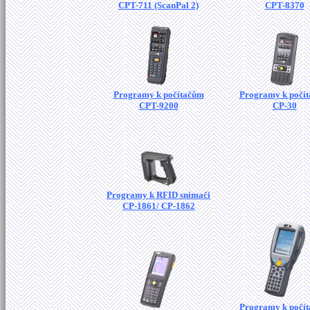
CPT-711 (ScanPal 2)
CPT-8370
Programy k počítačům
Programy k počí
CPT-9200
CP-30
Programy k RFID snímači
CP-1861/ CP-1862
Programy k počí