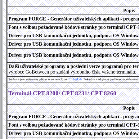
Popis
Program FORGE - Generátor uživatelských aplikací - program 
Font s volbou požadované kódové stránky pro terminál CPT
Driver pro USB komunikační jednotku, podpora OS Windows
Driver pro USB komunikační jednotku, podpora OS Windows 1
Driver pro USB komunikační jednotku, podpora OS Windows 2000
Další uživatelské programy a poslední verze programů pro 
výrobce GoBetween po zadání výrobního čísla vašeho terminálu.
Soubory jsou stahovány přímo ze serveru firmy
C
i
p
h
e
r
L
a
b
. Pokud se vyskytnou problémy se stahování
Terminál CPT-8200/ CPT-8231/ CPT-8260
Popis
Program FORGE - Generátor uživatelských aplikací - program 
Font s volbou požadované kódové stránky pro terminál CPT
Driver pro USB komunikační jednotku, podpora OS Windows