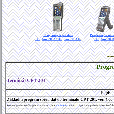
Programy k počítači
Programy k počí
Dolphin 99EX/ Dolphin 99EXhc
Dolphin 99G
Progr
Terminál CPT-201
Popis
Základní program sběru dat do terminálu CPT-201, ver. 4.00
Soubory jsou stahovány přímo ze serveru firmy
C
i
p
h
e
r
L
a
b
. Pokud se vyskytnou problémy se stahování