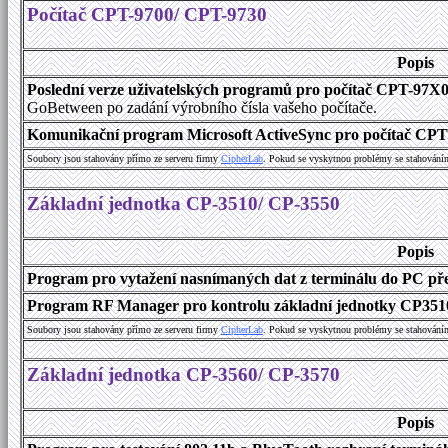
Počítač CPT-9700/ CPT-9730
Popis
Poslední verze uživatelských programů pro počítač CPT-97X
GoBetween po zadání výrobního čísla vašeho počítače.
Komunikační program Microsoft ActiveSync pro počítač CPT9
Soubory jsou stahovány přímo ze serveru firmy
C
i
p
h
e
r
L
a
b
. Pokud se vyskytnou problémy se stahování
Základní jednotka CP-3510/ CP-3550
Popis
Program pro vytažení nasnímaných dat z terminálu do PC přes
Program RF Manager pro kontrolu základní jednotky CP3510
Soubory jsou stahovány přímo ze serveru firmy
C
i
p
h
e
r
L
a
b
. Pokud se vyskytnou problémy se stahování
Základní jednotka CP-3560/ CP-3570
Popis