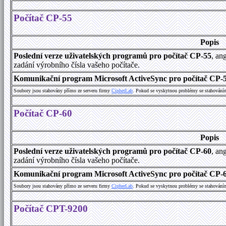
Počítač CP-55
Popis
Poslední verze uživatelských programů pro počítač CP-55
, an
zadání výrobního čísla vašeho počítače.
Komunikační program Microsoft ActiveSync pro počítač CP-55
Soubory jsou stahovány přímo ze serveru firmy
C
i
p
h
e
r
L
a
b
. Pokud se vyskytnou problémy se stahování
Počítač CP-60
Popis
Poslední verze uživatelských programů pro počítač CP-60
, an
zadání výrobního čísla vašeho počítače.
Komunikační program Microsoft ActiveSync pro počítač CP-60
Soubory jsou stahovány přímo ze serveru firmy
C
i
p
h
e
r
L
a
b
. Pokud se vyskytnou problémy se stahování
Počítač CPT-9200