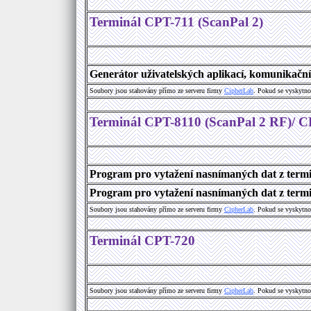
Terminál CPT-711 (ScanPal 2)
Generátor uživatelských aplikací, komunikační 
Soubory jsou stahovány přímo ze serveru firmy
C
i
p
h
e
r
L
a
b
. Pokud se vyskytno
Terminál CPT-8110 (ScanPal 2 RF)/ 
Program pro vytažení nasnímaných dat z term
Program pro vytažení nasnímaných dat z termi
Soubory jsou stahovány přímo ze serveru firmy
C
i
p
h
e
r
L
a
b
. Pokud se vyskytno
Terminál CPT-720
Soubory jsou stahovány přímo ze serveru firmy
C
i
p
h
e
r
L
a
b
. Pokud se vyskytno