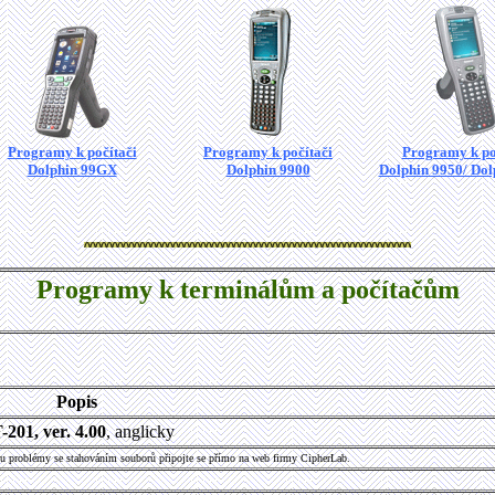
Programy k počítači
Programy k počítači
Programy k po
Dolphin 99GX
Dolphin 9900
Dolphin 9950/ Dol
Programy k terminálům a počítačům
Popis
201, ver. 4.00
, anglicky
u problémy se stahováním souborů připojte se přímo na web firmy CipherLab.