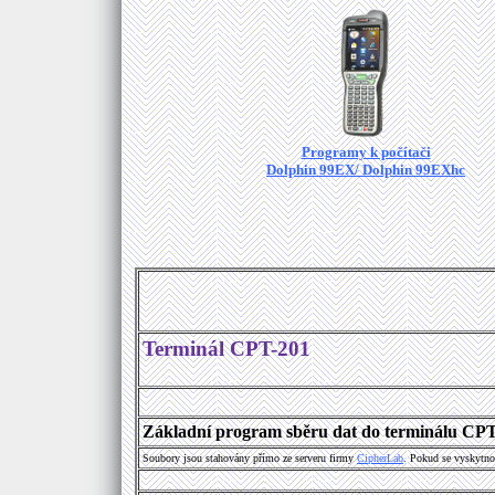
Programy k počítači
Dolphin 99EX/ Dolphin 99EXhc
Terminál CPT-201
Základní program sběru dat do terminálu CPT-
Soubory jsou stahovány přímo ze serveru firmy
C
i
p
h
e
r
L
a
b
. Pokud se vyskytno