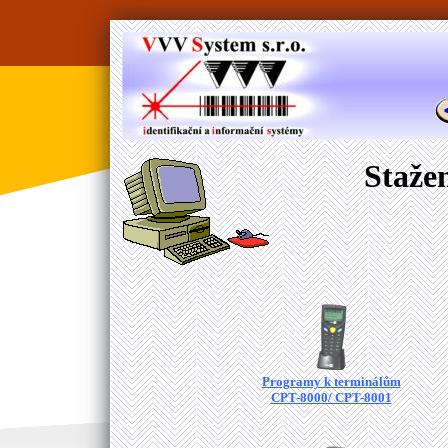
Staže
Programy k terminálům
CPT-8000/ CPT-8001