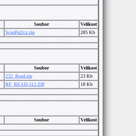
Soubor
Velikost
ScanPal2cz.zip
285 Kb
Soubor
Velikost
232_Read.zip
23 Kb
RF_READ-112.ZIP
18 Kb
Soubor
Velikost