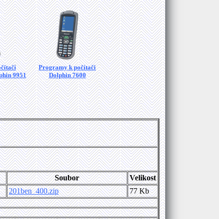
čítači
Programy k počítači
phin 9951
Dolphin 7600
Soubor
Velikost
201ben_400.zip
77 Kb