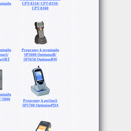
minálu
CPT-8310/ CPT-8350/
CPT-8360
minálu
Programy k terminálu
iusS/
SP5600 OptimiusR/
usSBT
SP5650 OptimusRW
minálu
T-5000
Programy k počítači
SP5700 OptimiusPDA