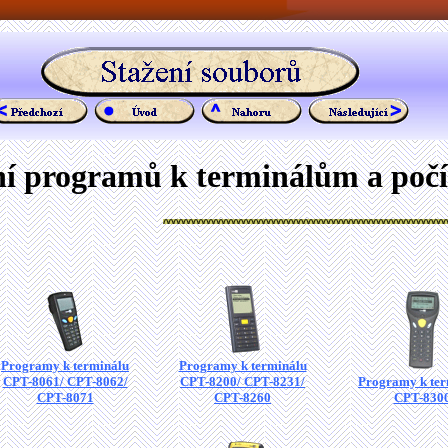
ní programů k terminálům a počí
Programy k terminálu
Programy k terminálu
CPT-8061/ CPT-8062/
CPT-8200/ CPT-8231/
Programy k ter
CPT-8071
CPT-8260
CPT-830