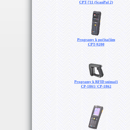
CPT-711 (ScanPal 2)
Programy k počítačům
CPT-9200
Programy k RFID snímači
CP-1861/ CP-1862