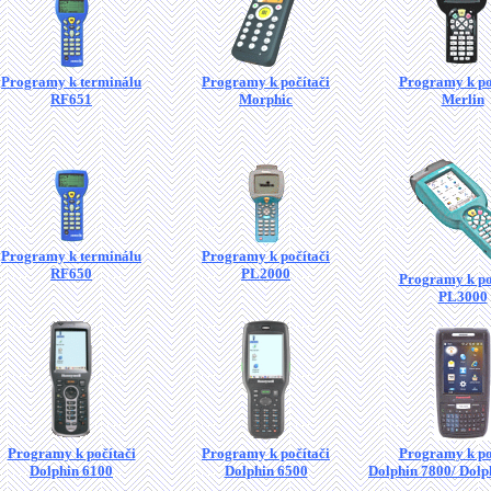
Programy k terminálu
Programy k počítači
Programy k po
RF651
Morphic
Merlin
Programy k terminálu
Programy k počítači
RF650
PL2000
Programy k po
PL3000
Programy k počítači
Programy k počítači
Programy k po
Dolphin 6100
Dolphin 6500
Dolphin 7800/ Dolp