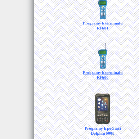
Programy k terminálu
RF601
Programy k terminálu
RF600
Programy k počítači
Dolphin 6000