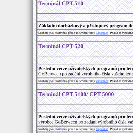
Terminál CPT-510
Základní docházkový a přístupový program d
Soubory jsou stahovány přímo ze serveru firmy
C
i
p
h
e
r
L
a
b
. Pokud se vyskytno
Terminál CPT-520
Poslední verze uživatelských programů pro te
GoBetween po zadání výrobního čísla vašeho term
Soubory jsou stahovány přímo ze serveru firmy
C
i
p
h
e
r
L
a
b
. Pokud se vyskytno
Terminál CPT-5100/ CPT-5000
Poslední verze uživatelských programů pro t
výrobce GoBetween po zadání výrobního čísla vaš
Soubory jsou stahovány přímo ze serveru firmy
C
i
p
h
e
r
L
a
b
. Pokud se vyskytno