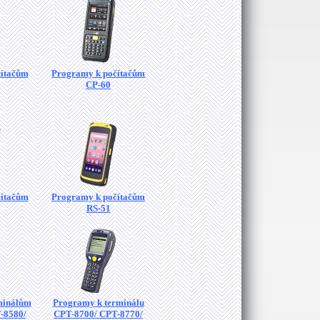
čítačům
Programy k počítačům
CP-60
čítačům
Programy k počítačům
RS-51
minálům
Programy k terminálu
-8580/
CPT-8700/ CPT-8770/