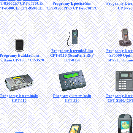
T-9500CE/ CPT-9570CE/
Programy k počítačům
Programy k ter
PT-9580CE/ CPT-9590CE
CPT-9500PPC/ CPT-9570PPC
CPT-720
Programy
k terminálům
Programy k ter
Programy k základním
CPT-8110 (ScanPal 2 RF)/
SP5500 Optim
dnotkám CP-3560/ CP-3570
CPT-8150
SP5535 Optim
Programy k terminálu
Programy k terminálu
Programy k ter
CPT-510
CPT-520
CPT-5100/ CP