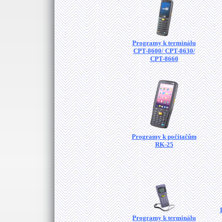
Programy k terminálu
CPT-8600/ CPT-8630/
CPT-8660
Programy k počítačům
RK-25
Programy k terminálu