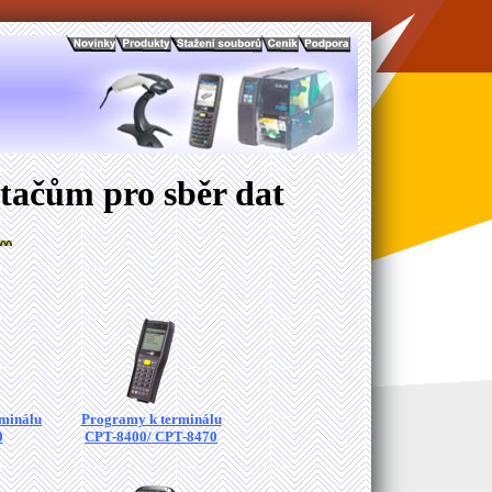
tačům pro sběr dat
minálu
Programy k terminálu
0
CPT-8400/ CPT-8470