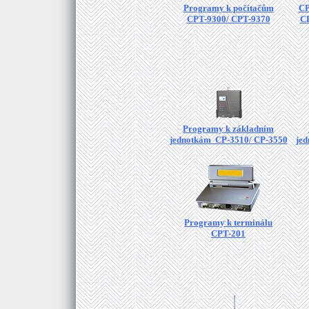
Programy k počítačům
CP
CPT-9300/ CPT-9370
C
Programy k základním
jednotkám CP-3510/ CP-3550
je
Programy k terminálu
CPT-201