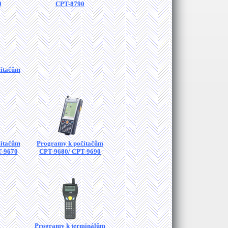
0
CPT-8790
čítačům
čítačům
Programy k počítačům
T-9670
CPT-9680/ CPT-9690
Programy k terminálům