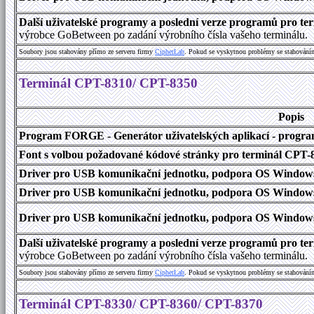
Další uživatelské programy a poslední verze programů pro 
výrobce GoBetween po zadání výrobního čísla vašeho terminálu.
Soubory jsou stahovány přímo ze serveru firmy
C
i
p
h
e
r
L
a
b
. Pokud se vyskytnou problémy se stahování
Terminál CPT-8310/ CPT-8350
Popis
Program FORGE - Generátor uživatelských aplikací - program 
Font s volbou požadované kódové stránky pro terminál CPT
Driver pro USB komunikační jednotku, podpora OS Windows
Driver pro USB komunikační jednotku, podpora OS Windows 1
Driver pro USB komunikační jednotku, podpora OS Windows 2000
Další uživatelské programy a poslední verze programů pro 
výrobce GoBetween po zadání výrobního čísla vašeho terminálu.
Soubory jsou stahovány přímo ze serveru firmy
C
i
p
h
e
r
L
a
b
. Pokud se vyskytnou problémy se stahování
Terminál CPT-8330/ CPT-8360/ CPT-8370