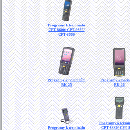
Programy k terminálu
CPT-8600/ CPT-8630/
CPT-8660
Programy k počítačům
Programy k počí
RK-25
RK-26
Programy k termi
Programy k terminálu
CPT-8330/ CPT-8