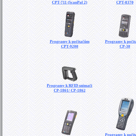
CPT-711 (ScanPal 2)
CPT-8370
Programy k počítačům
Programy k počí
CPT-9200
CP-30
Programy k RFID snímači
CP-1861/ CP-1862
Programy k počí