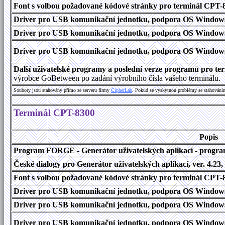
Font s volbou požadované kódové stránky pro terminál CPT
Driver pro USB komunikační jednotku, podpora OS Windows
Driver pro USB komunikační jednotku, podpora OS Windows 1
Driver pro USB komunikační jednotku, podpora OS Windows 2000
Další uživatelské programy a poslední verze programů pro 
výrobce GoBetween po zadání výrobního čísla vašeho terminálu.
Soubory jsou stahovány přímo ze serveru firmy
C
i
p
h
e
r
L
a
b
. Pokud se vyskytnou problémy se stahování
Terminál CPT-8300
Popis
Program FORGE - Generátor uživatelských aplikací - program 
České dialogy pro Generátor uživatelských aplikací, ver. 4.23,
Font s volbou požadované kódové stránky pro terminál CPT
Driver pro USB komunikační jednotku, podpora OS Windows
Driver pro USB komunikační jednotku, podpora OS Windows 1
Driver pro USB komunikační jednotku, podpora OS Windows 2000