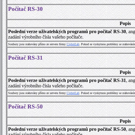
Počítač RS-30
Popis
Poslední verze uživatelských programů pro počítač RS-30
, an
zadání výrobního čísla vašeho počítače.
Soubory jsou stahovány přímo ze serveru firmy
C
i
p
h
e
r
L
a
b
. Pokud se vyskytnou problémy se stahování
Počítač RS-31
Popis
Poslední verze uživatelských programů pro počítač RS-31
, an
zadání výrobního čísla vašeho počítače.
Soubory jsou stahovány přímo ze serveru firmy
C
i
p
h
e
r
L
a
b
. Pokud se vyskytnou problémy se stahování
Počítač RS-50
Popis
Poslední verze uživatelských programů pro počítač RS-50
, an
zadání výrobního čísla vašeho počítače.