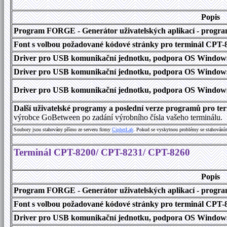
Popis
Program FORGE - Generátor uživatelských aplikací - program 
Font s volbou požadované kódové stránky pro terminál CPT
Driver pro USB komunikační jednotku, podpora OS Windows
Driver pro USB komunikační jednotku, podpora OS Windows 1
Driver pro USB komunikační jednotku, podpora OS Windows 2000
Další uživatelské programy a poslední verze programů pro 
výrobce GoBetween po zadání výrobního čísla vašeho terminálu.
Soubory jsou stahovány přímo ze serveru firmy
C
i
p
h
e
r
L
a
b
. Pokud se vyskytnou problémy se stahování
Terminál CPT-8200/ CPT-8231/ CPT-8260
Popis
Program FORGE - Generátor uživatelských aplikací - program 
Font s volbou požadované kódové stránky pro terminál CPT
Driver pro USB komunikační jednotku, podpora OS Windows