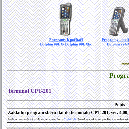
Programy k počítači
Programy k počí
Dolphin 99EX/ Dolphin 99EXhc
Dolphin 99G
Progr
Terminál CPT-201
Popis
Základní program sběru dat do terminálu CPT-201, ver. 4.00
Soubory jsou stahovány přímo ze serveru firmy
C
i
p
h
e
r
L
a
b
. Pokud se vyskytnou problémy se stahování