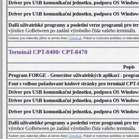
Driver pro USB komunikační jednotku, podpora OS Windows 1
Driver pro USB komunikační jednotku, podpora OS Windows 2000
Další uživatelské programy a poslední verze programů pro 
výrobce GoBetween po zadání výrobního čísla vašeho terminálu.
Soubory jsou stahovány přímo ze serveru firmy
C
i
p
h
e
r
L
a
b
. Pokud se vyskytnou problémy se stahování
Terminál CPT-8400/ CPT-8470
Popis
Program FORGE - Generátor uživatelských aplikací - program 
Font s volbou požadované kódové stránky pro terminál CPT
Driver pro USB komunikační jednotku, podpora OS Windows
Driver pro USB komunikační jednotku, podpora OS Windows 1
Driver pro USB komunikační jednotku, podpora OS Windows 2000
Další uživatelské programy a poslední verze programů pro 
výrobce GoBetween po zadání výrobního čísla vašeho terminálu.
Soubory jsou stahovány přímo ze serveru firmy
C
i
p
h
e
r
L
a
b
. Pokud se vyskytnou problémy se stahování