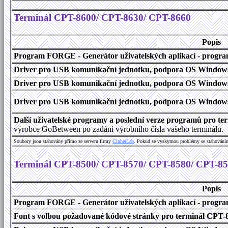
Terminál CPT-8600/ CPT-8630/ CPT-8660
Popis
Program FORGE - Generátor uživatelských aplikací - program 
Driver pro USB komunikační jednotku, podpora OS Windows
Driver pro USB komunikační jednotku, podpora OS Windows 1
Driver pro USB komunikační jednotku, podpora OS Windows 2000
Další uživatelské programy a poslední verze programů pro 
výrobce GoBetween po zadání výrobního čísla vašeho terminálu.
Soubory jsou stahovány přímo ze serveru firmy
C
i
p
h
e
r
L
a
b
. Pokud se vyskytnou problémy se stahování
Terminál CPT-8500/ CPT-8570/ CPT-8580/ CPT-8
Popis
Program FORGE - Generátor uživatelských aplikací - program 
Font s volbou požadované kódové stránky pro terminál CPT