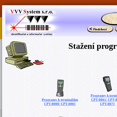
Stažení prog
Programy k term
Programy k terminálům
CPT-8061/ CPT-8
CPT-8000/ CPT-8001
CPT-8071