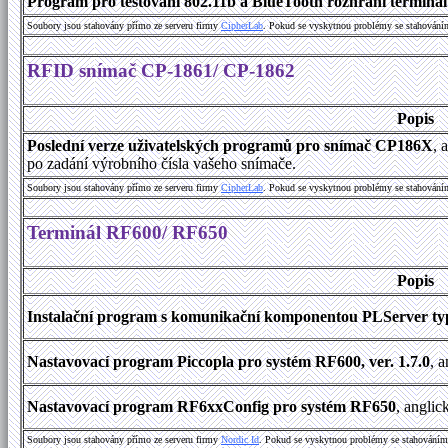
Program pro testování 802.11b a BlueTooth rozhraní terminálu
Soubory jsou stahovány přímo ze serveru firmy
C
i
p
h
e
r
L
a
b
. Pokud se vyskytnou problémy se stahování
RFID snímač CP-1861/ CP-1862
Popis
Poslední verze uživatelských programů pro snímač CP186X
, 
po zadání výrobního čísla vašeho snímače.
Soubory jsou stahovány přímo ze serveru firmy
C
i
p
h
e
r
L
a
b
. Pokud se vyskytnou problémy se stahování
Terminál RF600/ RF650
Popis
Instalační program s komunikační komponentou PLServer typ
Nastavovací program Piccopla pro systém RF600, ver. 1.7.0
, 
Nastavovací program RF6xxConfig pro systém RF650
, anglic
Soubory jsou stahovány přímo ze serveru firmy
Nordic Id
. Pokud se vyskytnou problémy se stahováním 