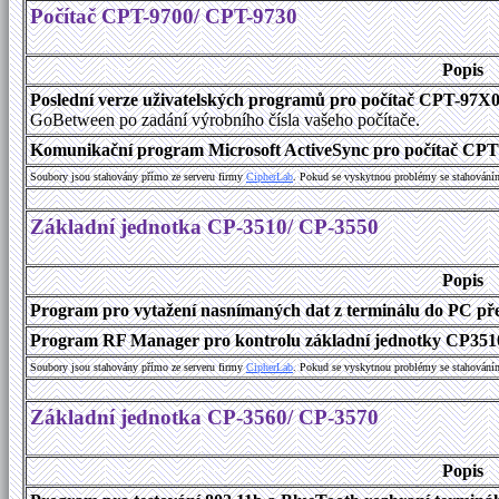
Počítač CPT-9700/ CPT-9730
Popis
Poslední verze uživatelských programů pro počítač CPT-97X
GoBetween po zadání výrobního čísla vašeho počítače.
Komunikační program Microsoft ActiveSync pro počítač CPT9
Soubory jsou stahovány přímo ze serveru firmy
C
i
p
h
e
r
L
a
b
. Pokud se vyskytnou problémy se stahování
Základní jednotka CP-3510/ CP-3550
Popis
Program pro vytažení nasnímaných dat z terminálu do PC přes
Program RF Manager pro kontrolu základní jednotky CP3510
Soubory jsou stahovány přímo ze serveru firmy
C
i
p
h
e
r
L
a
b
. Pokud se vyskytnou problémy se stahování
Základní jednotka CP-3560/ CP-3570
Popis