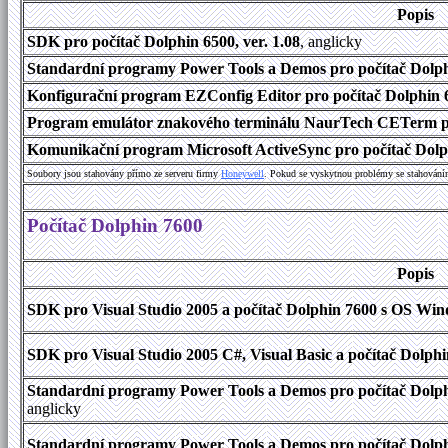
Popis
SDK pro počítač Dolphin 6500, ver. 1.08
, anglicky
Standardní programy Power Tools a Demos pro počítač Dolphi
Konfigurační program EZConfig Editor pro počítač Dolphin 65
Program emulátor znakového terminálu NaurTech CETerm pro
Komunikační program Microsoft ActiveSync pro počítač Dolph
Soubory jsou stahovány přímo ze serveru firmy
Honeywell
. Pokud se vyskytnou problémy se stahování
Počítač Dolphin 7600
Popis
SDK pro Visual Studio 2005 a počítač Dolphin 7600 s OS Wind
SDK pro Visual Studio 2005 C#, Visual Basic a počítač Dolph
Standardní programy Power Tools a Demos pro počítač Dolphi
anglicky
Standardní programy Power Tools a Demos pro počítač Dolph