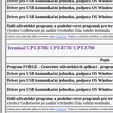
Driver pro USB komunikační jednotku, podpora OS Windows
Driver pro USB komunikační jednotku, podpora OS Windows 1
Driver pro USB komunikační jednotku, podpora OS Windows 2000
Další uživatelské programy a poslední verze programů pro 
výrobce GoBetween po zadání výrobního čísla vašeho terminálu.
Soubory jsou stahovány přímo ze serveru firmy
C
i
p
h
e
r
L
a
b
. Pokud se vyskytnou problémy se stahování
Terminál CPT-8700/ CPT-8770/ CPT-8790
Popis
Program FORGE - Generátor uživatelských aplikací - program 
Driver pro USB komunikační jednotku, podpora OS Windows
Driver pro USB komunikační jednotku, podpora OS Windows 1
Driver pro USB komunikační jednotku, podpora OS Windows 2000
Další uživatelské programy a poslední verze programů pro 
výrobce GoBetween po zadání výrobního čísla vašeho terminálu.
Soubory jsou stahovány přímo ze serveru firmy
C
i
p
h
e
r
L
a
b
. Pokud se vyskytnou problémy se stahování