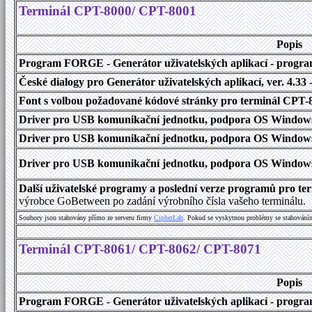
Terminál CPT-8000/ CPT-8001
Popis
Program FORGE - Generátor uživatelských aplikací - program 
České dialogy pro Generátor uživatelských aplikací
, ver. 4.33
Font s volbou požadované kódové stránky pro terminál CPT
Driver pro USB komunikační jednotku, podpora OS Windows
Driver pro USB komunikační jednotku, podpora OS Windows 1
Driver pro USB komunikační jednotku, podpora OS Windows 2000
Další uživatelské programy a poslední verze programů pro t
výrobce GoBetween po zadání výrobního čísla vašeho terminálu.
Soubory jsou stahovány přímo ze serveru firmy
C
i
p
h
e
r
L
a
b
. Pokud se vyskytnou problémy se stahování
Terminál CPT-8061/ CPT-8062/ CPT-8071
Popis
Program FORGE - Generátor uživatelských aplikací - program 