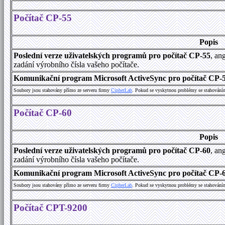
Počítač CP-55
Popis
Poslední verze uživatelských programů pro počítač CP-55
, an
zadání výrobního čísla vašeho počítače.
Komunikační program Microsoft ActiveSync pro počítač CP-55
Soubory jsou stahovány přímo ze serveru firmy
C
i
p
h
e
r
L
a
b
. Pokud se vyskytnou problémy se stahování
Počítač CP-60
Popis
Poslední verze uživatelských programů pro počítač CP-60
, an
zadání výrobního čísla vašeho počítače.
Komunikační program Microsoft ActiveSync pro počítač CP-60
Soubory jsou stahovány přímo ze serveru firmy
C
i
p
h
e
r
L
a
b
. Pokud se vyskytnou problémy se stahování
Počítač CPT-9200