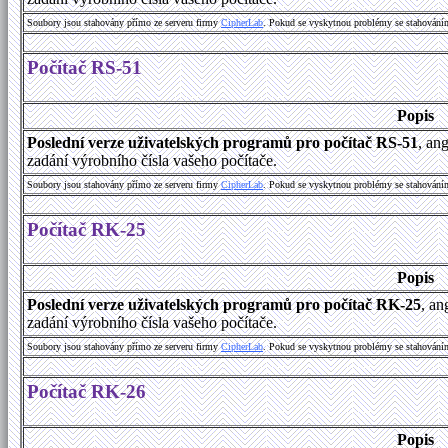
Soubory jsou stahovány přímo ze serveru firmy
C
i
p
h
e
r
L
a
b
. Pokud se vyskytnou problémy se stahování
Počítač RS-51
Popis
Poslední verze uživatelských programů pro počítač RS-51
, an
zadání výrobního čísla vašeho počítače.
Soubory jsou stahovány přímo ze serveru firmy
C
i
p
h
e
r
L
a
b
. Pokud se vyskytnou problémy se stahování
Počítač RK-25
Popis
Poslední verze uživatelských programů pro počítač RK-25
, an
zadání výrobního čísla vašeho počítače.
Soubory jsou stahovány přímo ze serveru firmy
C
i
p
h
e
r
L
a
b
. Pokud se vyskytnou problémy se stahování
Počítač RK-26
Popis