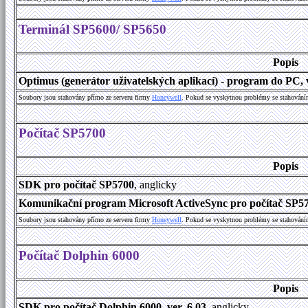
Terminál SP5600/ SP5650
Popis
Optimus (generátor uživatelských aplikací) - program do PC, v
Soubory jsou stahovány přímo ze serveru firmy
Honeywell
. Pokud se vyskytnou problémy se stahování
Počítač SP5700
Popis
SDK pro počítač SP5700
, anglicky
Komunikační program Microsoft ActiveSync pro počítač SP570
Soubory jsou stahovány přímo ze serveru firmy
Honeywell
. Pokud se vyskytnou problémy se stahování
Počítač Dolphin 6000
Popis
SDK pro počítač Dolphin 6000, ver. 6.03
, anglicky