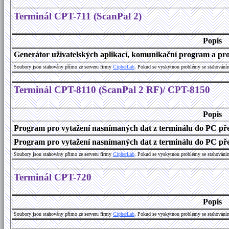
Terminál CPT-711 (ScanPal 2)
Popis
Generátor uživatelských aplikací, komunikační program a prog
Soubory jsou stahovány přímo ze serveru firmy
C
i
p
h
e
r
L
a
b
. Pokud se vyskytnou problémy se stahování
Terminál CPT-8110 (ScanPal 2 RF)/ CPT-8150
Popis
Program pro vytažení nasnímaných dat z terminálu do PC př
Program pro vytažení nasnímaných dat z terminálu do PC přes
Soubory jsou stahovány přímo ze serveru firmy
C
i
p
h
e
r
L
a
b
. Pokud se vyskytnou problémy se stahování
Terminál CPT-720
Popis
Soubory jsou stahovány přímo ze serveru firmy
C
i
p
h
e
r
L
a
b
. Pokud se vyskytnou problémy se stahování