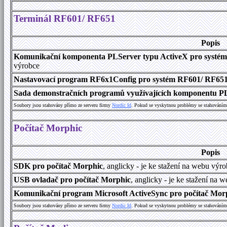
Terminál RF601/ RF651
Popis
Komunikační komponenta PLServer typu ActiveX pro systé
výrobce
Nastavovací program RF6x1Config pro systém RF601/ RF65
Sada demonstračních programů využívajících komponentu P
Soubory jsou stahovány přímo ze serveru firmy
Nordic Id
. Pokud se vyskytnou problémy se stahováním 
Počítač Morphic
Popis
SDK pro počítač Morphic
, anglicky - je ke stažení na webu výr
USB ovladač pro počítač Morphic
, anglicky - je ke stažení na 
Komunikační program Microsoft ActiveSync pro počítač Morph
Soubory jsou stahovány přímo ze serveru firmy
Nordic Id
. Pokud se vyskytnou problémy se stahováním 