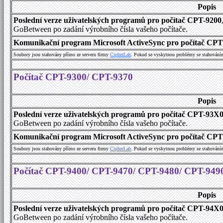
Popis
Poslední verze uživatelských programů pro počítač CPT-9200
GoBetween po zadání výrobního čísla vašeho počítače.
Komunikační program Microsoft ActiveSync pro počítač CPT9
Soubory jsou stahovány přímo ze serveru firmy
C
i
p
h
e
r
L
a
b
. Pokud se vyskytnou problémy se stahování
Počítač CPT-9300/ CPT-9370
Popis
Poslední verze uživatelských programů pro počítač CPT-93X
GoBetween po zadání výrobního čísla vašeho počítače.
Komunikační program Microsoft ActiveSync pro počítač CPT9
Soubory jsou stahovány přímo ze serveru firmy
C
i
p
h
e
r
L
a
b
. Pokud se vyskytnou problémy se stahování
Počítač CPT-9400/ CPT-9470/ CPT-9480/ CPT-949
Popis
Poslední verze uživatelských programů pro počítač CPT-94X
GoBetween po zadání výrobního čísla vašeho počítače.