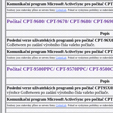
Komunikační program Microsoft ActiveSync pro počítač CPT9
Soubory jsou stahovány přímo ze serveru firmy
C
i
p
h
e
r
L
a
b
. Pokud se vyskytnou problémy se stahování
Počítač CPT-9600/ CPT-9670/ CPT-9680/ CPT-969
Popis
Poslední verze uživatelských programů pro počítač CPT-96X
GoBetween po zadání výrobního čísla vašeho počítače.
Komunikační program Microsoft ActiveSync pro počítač CPT9
Soubory jsou stahovány přímo ze serveru firmy
C
i
p
h
e
r
L
a
b
. Pokud se vyskytnou problémy se stahování
Počítač CPT-9500PPC/ CPT-9570PPC/ CPT-9500
Popis
Poslední verze uživatelských programů pro počítač CPT9
výrobce GoBetween po zadání výrobního čísla vašeho počítače.
Komunikační program Microsoft ActiveSync pro počítač C
Soubory jsou stahovány přímo ze serveru firmy
C
i
p
h
e
r
L
a
b
. Pokud se vyskytnou problémy se stahování