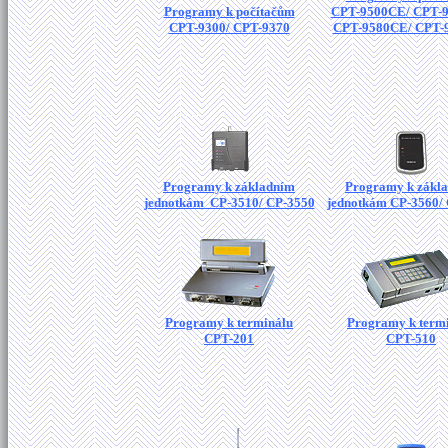
Programy k počítačům
CPT-9500CE/ CPT-
CPT-9300/ CPT-9370
CPT-9580CE/ CPT-
Programy k základním
Programy k zákl
jednotkám CP-3510/ CP-3550
jednotkám CP-3560/
Programy k terminálu
Programy k term
CPT-201
CPT-510