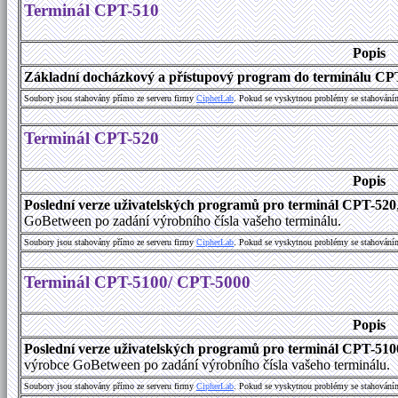
Terminál CPT-510
Popis
Základní docházkový a přístupový program do terminálu CP
Soubory jsou stahovány přímo ze serveru firmy
C
i
p
h
e
r
L
a
b
. Pokud se vyskytnou problémy se stahování
Terminál CPT-520
Popis
Poslední verze uživatelských programů pro terminál CPT-520
GoBetween po zadání výrobního čísla vašeho terminálu.
Soubory jsou stahovány přímo ze serveru firmy
C
i
p
h
e
r
L
a
b
. Pokud se vyskytnou problémy se stahování
Terminál CPT-5100/ CPT-5000
Popis
Poslední verze uživatelských programů pro terminál CPT-51
výrobce GoBetween po zadání výrobního čísla vašeho terminálu.
Soubory jsou stahovány přímo ze serveru firmy
C
i
p
h
e
r
L
a
b
. Pokud se vyskytnou problémy se stahování