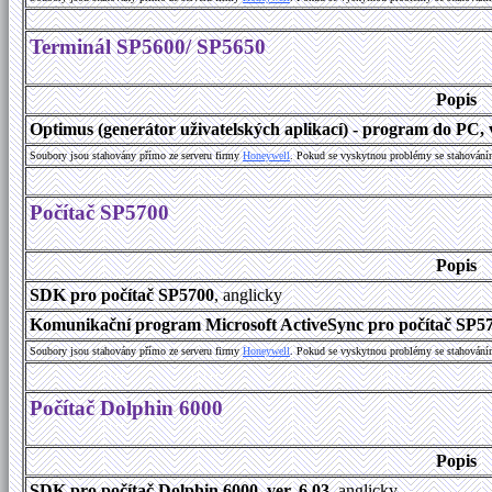
Terminál SP5600/ SP5650
Popis
Optimus (generátor uživatelských aplikací) - program do PC, v
Soubory jsou stahovány přímo ze serveru firmy
Honeywell
. Pokud se vyskytnou problémy se stahování
Počítač SP5700
Popis
SDK pro počítač SP5700
, anglicky
Komunikační program Microsoft ActiveSync pro počítač SP570
Soubory jsou stahovány přímo ze serveru firmy
Honeywell
. Pokud se vyskytnou problémy se stahování
Počítač Dolphin 6000
Popis
SDK pro počítač Dolphin 6000, ver. 6.03
, anglicky