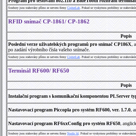
Program pro testování 802.11b a BlueTooth rozhraní terminálu
Soubory jsou stahovány přímo ze serveru firmy
C
i
p
h
e
r
L
a
b
. Pokud se vyskytnou problémy se stahování
RFID snímač CP-1861/ CP-1862
Popis
Poslední verze uživatelských programů pro snímač CP186X
, 
po zadání výrobního čísla vašeho snímače.
Soubory jsou stahovány přímo ze serveru firmy
C
i
p
h
e
r
L
a
b
. Pokud se vyskytnou problémy se stahování
Terminál RF600/ RF650
Popis
Instalační program s komunikační komponentou PLServer typ
Nastavovací program Piccopla pro systém RF600, ver. 1.7.0
, 
Nastavovací program RF6xxConfig pro systém RF650
, anglic
Soubory jsou stahovány přímo ze serveru firmy
Nordic Id
. Pokud se vyskytnou problémy se stahováním 