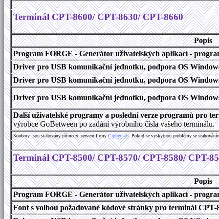
Terminál CPT-8600/ CPT-8630/ CPT-8660
Popis
Program FORGE - Generátor uživatelských aplikací - program 
Driver pro USB komunikační jednotku, podpora OS Windows
Driver pro USB komunikační jednotku, podpora OS Windows 1
Driver pro USB komunikační jednotku, podpora OS Windows 2000
Další uživatelské programy a poslední verze programů pro 
výrobce GoBetween po zadání výrobního čísla vašeho terminálu.
Soubory jsou stahovány přímo ze serveru firmy
C
i
p
h
e
r
L
a
b
. Pokud se vyskytnou problémy se stahování
Terminál CPT-8500/ CPT-8570/ CPT-8580/ CPT-8
Popis
Program FORGE - Generátor uživatelských aplikací - program 
Font s volbou požadované kódové stránky pro terminál CPT