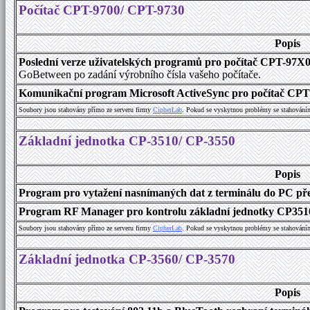
Počítač CPT-9700/ CPT-9730
Popis
Poslední verze uživatelských programů pro počítač CPT-97X
GoBetween po zadání výrobního čísla vašeho počítače.
Komunikační program Microsoft ActiveSync pro počítač CPT9
Soubory jsou stahovány přímo ze serveru firmy
C
i
p
h
e
r
L
a
b
. Pokud se vyskytnou problémy se stahování
Základní jednotka CP-3510/ CP-3550
Popis
Program pro vytažení nasnímaných dat z terminálu do PC přes
Program RF Manager pro kontrolu základní jednotky CP3510
Soubory jsou stahovány přímo ze serveru firmy
C
i
p
h
e
r
L
a
b
. Pokud se vyskytnou problémy se stahování
Základní jednotka CP-3560/ CP-3570
Popis