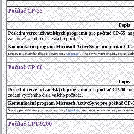
Počítač CP-55
Popis
Poslední verze uživatelských programů pro počítač CP-55
, an
zadání výrobního čísla vašeho počítače.
Komunikační program Microsoft ActiveSync pro počítač CP-55
Soubory jsou stahovány přímo ze serveru firmy
C
i
p
h
e
r
L
a
b
. Pokud se vyskytnou problémy se stahování
Počítač CP-60
Popis
Poslední verze uživatelských programů pro počítač CP-60
, an
zadání výrobního čísla vašeho počítače.
Komunikační program Microsoft ActiveSync pro počítač CP-60
Soubory jsou stahovány přímo ze serveru firmy
C
i
p
h
e
r
L
a
b
. Pokud se vyskytnou problémy se stahování
Počítač CPT-9200