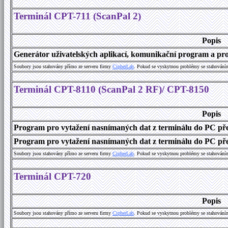
Terminál CPT-711 (ScanPal 2)
Popis
Generátor uživatelských aplikací, komunikační program a prog
Soubory jsou stahovány přímo ze serveru firmy
C
i
p
h
e
r
L
a
b
. Pokud se vyskytnou problémy se stahování
Terminál CPT-8110 (ScanPal 2 RF)/ CPT-8150
Popis
Program pro vytažení nasnímaných dat z terminálu do PC př
Program pro vytažení nasnímaných dat z terminálu do PC přes
Soubory jsou stahovány přímo ze serveru firmy
C
i
p
h
e
r
L
a
b
. Pokud se vyskytnou problémy se stahování
Terminál CPT-720
Popis
Soubory jsou stahovány přímo ze serveru firmy
C
i
p
h
e
r
L
a
b
. Pokud se vyskytnou problémy se stahování