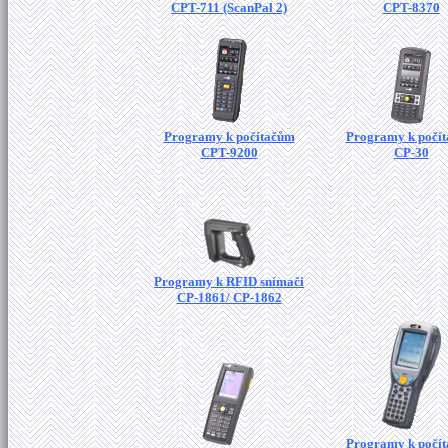
CPT-711 (ScanPal 2)
CPT-8370
Programy k počítačům
Programy k počí
CPT-9200
CP-30
Programy k RFID snímači
CP-1861/ CP-1862
Programy k počí