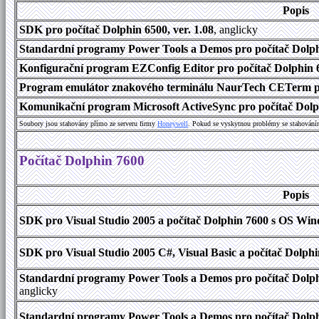
Popis
SDK pro počítač Dolphin 6500, ver. 1.08
, anglicky
Standardní programy Power Tools a Demos pro počítač Dolphi
Konfigurační program EZConfig Editor pro počítač Dolphin 65
Program emulátor znakového terminálu NaurTech CETerm pro
Komunikační program Microsoft ActiveSync pro počítač Dolph
Soubory jsou stahovány přímo ze serveru firmy
Honeywell
. Pokud se vyskytnou problémy se stahování
Počítač Dolphin 7600
Popis
SDK pro Visual Studio 2005 a počítač Dolphin 7600 s OS Wind
SDK pro Visual Studio 2005 C#, Visual Basic a počítač Dolph
Standardní programy Power Tools a Demos pro počítač Dolphi
anglicky
Standardní programy Power Tools a Demos pro počítač Dolph