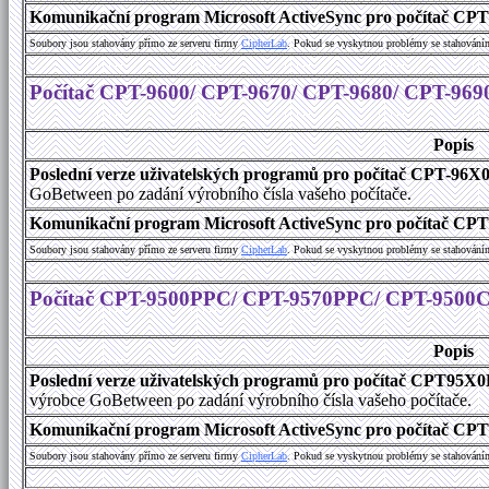
Komunikační program Microsoft ActiveSync pro počítač CPT9
Soubory jsou stahovány přímo ze serveru firmy
C
i
p
h
e
r
L
a
b
. Pokud se vyskytnou problémy se stahování
Počítač CPT-9600/ CPT-9670/ CPT-9680/ CPT-969
Popis
Poslední verze uživatelských programů pro počítač CPT-96X
GoBetween po zadání výrobního čísla vašeho počítače.
Komunikační program Microsoft ActiveSync pro počítač CPT9
Soubory jsou stahovány přímo ze serveru firmy
C
i
p
h
e
r
L
a
b
. Pokud se vyskytnou problémy se stahování
Počítač CPT-9500PPC/ CPT-9570PPC/ CPT-9500
Popis
Poslední verze uživatelských programů pro počítač CPT9
výrobce GoBetween po zadání výrobního čísla vašeho počítače.
Komunikační program Microsoft ActiveSync pro počítač C
Soubory jsou stahovány přímo ze serveru firmy
C
i
p
h
e
r
L
a
b
. Pokud se vyskytnou problémy se stahování