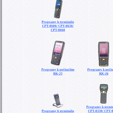
Programy k terminálu
CPT-8600/ CPT-8630/
CPT-8660
Programy k počítačům
Programy k počí
RK-25
RK-26
Programy k termi
Programy k terminálu
CPT-8330/ CPT-8