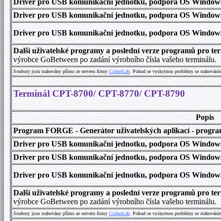
Driver pro USB komunikační jednotku, podpora OS Windows
Driver pro USB komunikační jednotku, podpora OS Windows 1
Driver pro USB komunikační jednotku, podpora OS Windows 2000
Další uživatelské programy a poslední verze programů pro 
výrobce GoBetween po zadání výrobního čísla vašeho terminálu.
Soubory jsou stahovány přímo ze serveru firmy
C
i
p
h
e
r
L
a
b
. Pokud se vyskytnou problémy se stahování
Terminál CPT-8700/ CPT-8770/ CPT-8790
Popis
Program FORGE - Generátor uživatelských aplikací - program 
Driver pro USB komunikační jednotku, podpora OS Windows
Driver pro USB komunikační jednotku, podpora OS Windows 1
Driver pro USB komunikační jednotku, podpora OS Windows 2000
Další uživatelské programy a poslední verze programů pro 
výrobce GoBetween po zadání výrobního čísla vašeho terminálu.
Soubory jsou stahovány přímo ze serveru firmy
C
i
p
h
e
r
L
a
b
. Pokud se vyskytnou problémy se stahování