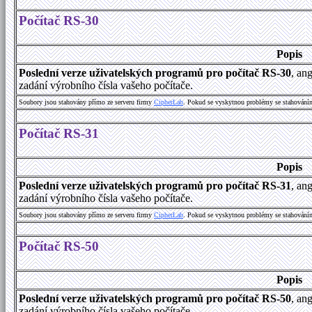
Počítač RS-30
Popis
Poslední verze uživatelských programů pro počítač RS-30
, an
zadání výrobního čísla vašeho počítače.
Soubory jsou stahovány přímo ze serveru firmy
C
i
p
h
e
r
L
a
b
. Pokud se vyskytnou problémy se stahování
Počítač RS-31
Popis
Poslední verze uživatelských programů pro počítač RS-31
, an
zadání výrobního čísla vašeho počítače.
Soubory jsou stahovány přímo ze serveru firmy
C
i
p
h
e
r
L
a
b
. Pokud se vyskytnou problémy se stahování
Počítač RS-50
Popis
Poslední verze uživatelských programů pro počítač RS-50
, an
zadání výrobního čísla vašeho počítače.