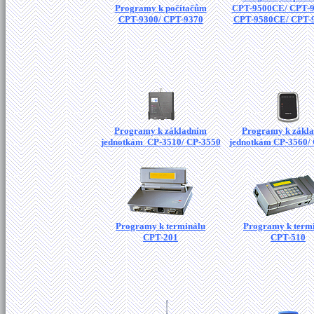
Programy k počítačům
CPT-9500CE/ CPT-
CPT-9300/ CPT-9370
CPT-9580CE/ CPT-
Programy k základním
Programy k zákl
jednotkám CP-3510/ CP-3550
jednotkám CP-3560/
Programy k terminálu
Programy k term
CPT-201
CPT-510