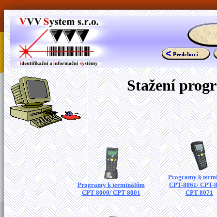
Stažení prog
Programy k term
Programy k terminálům
CPT-8061/ CPT-8
CPT-8000/ CPT-8001
CPT-8071