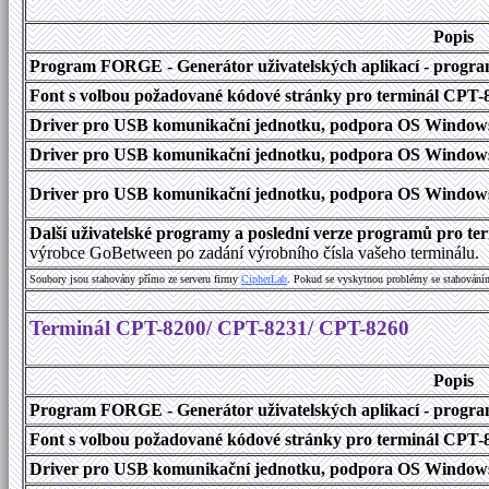
Popis
Program FORGE - Generátor uživatelských aplikací - program 
Font s volbou požadované kódové stránky pro terminál CPT
Driver pro USB komunikační jednotku, podpora OS Windows
Driver pro USB komunikační jednotku, podpora OS Windows 1
Driver pro USB komunikační jednotku, podpora OS Windows 2000
Další uživatelské programy a poslední verze programů pro 
výrobce GoBetween po zadání výrobního čísla vašeho terminálu.
Soubory jsou stahovány přímo ze serveru firmy
C
i
p
h
e
r
L
a
b
. Pokud se vyskytnou problémy se stahování
Terminál CPT-8200/ CPT-8231/ CPT-8260
Popis
Program FORGE - Generátor uživatelských aplikací - program 
Font s volbou požadované kódové stránky pro terminál CPT
Driver pro USB komunikační jednotku, podpora OS Windows