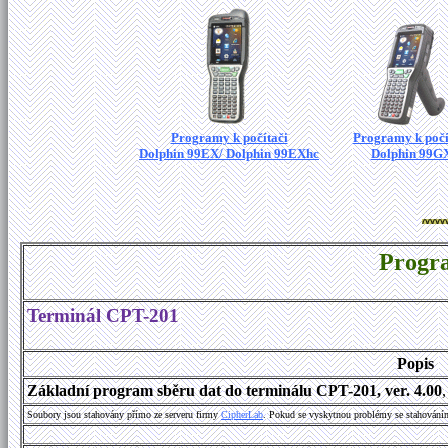
Programy k počítači
Programy k počí
Dolphin 99EX/ Dolphin 99EXhc
Dolphin 99G
Progr
Terminál CPT-201
Popis
Základní program sběru dat do terminálu CPT-201, ver. 4.00
Soubory jsou stahovány přímo ze serveru firmy
C
i
p
h
e
r
L
a
b
. Pokud se vyskytnou problémy se stahování