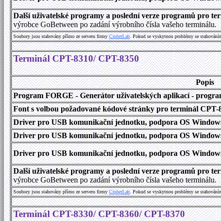
Další uživatelské programy a poslední verze programů pro 
výrobce GoBetween po zadání výrobního čísla vašeho terminálu.
Soubory jsou stahovány přímo ze serveru firmy
C
i
p
h
e
r
L
a
b
. Pokud se vyskytnou problémy se stahování
Terminál CPT-8310/ CPT-8350
Popis
Program FORGE - Generátor uživatelských aplikací - program 
Font s volbou požadované kódové stránky pro terminál CPT
Driver pro USB komunikační jednotku, podpora OS Windows
Driver pro USB komunikační jednotku, podpora OS Windows 1
Driver pro USB komunikační jednotku, podpora OS Windows 2000
Další uživatelské programy a poslední verze programů pro 
výrobce GoBetween po zadání výrobního čísla vašeho terminálu.
Soubory jsou stahovány přímo ze serveru firmy
C
i
p
h
e
r
L
a
b
. Pokud se vyskytnou problémy se stahování
Terminál CPT-8330/ CPT-8360/ CPT-8370