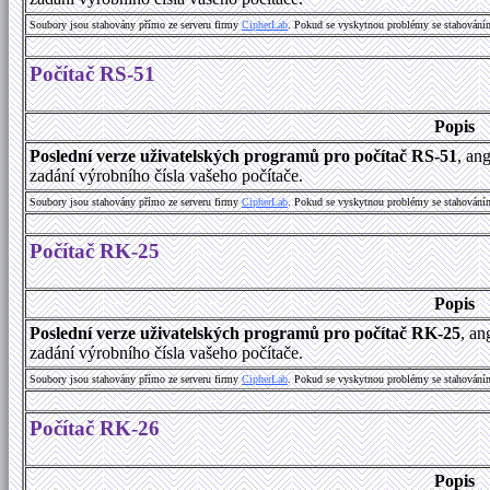
Soubory jsou stahovány přímo ze serveru firmy
C
i
p
h
e
r
L
a
b
. Pokud se vyskytnou problémy se stahování
Počítač RS-51
Popis
Poslední verze uživatelských programů pro počítač RS-51
, an
zadání výrobního čísla vašeho počítače.
Soubory jsou stahovány přímo ze serveru firmy
C
i
p
h
e
r
L
a
b
. Pokud se vyskytnou problémy se stahování
Počítač RK-25
Popis
Poslední verze uživatelských programů pro počítač RK-25
, an
zadání výrobního čísla vašeho počítače.
Soubory jsou stahovány přímo ze serveru firmy
C
i
p
h
e
r
L
a
b
. Pokud se vyskytnou problémy se stahování
Počítač RK-26
Popis