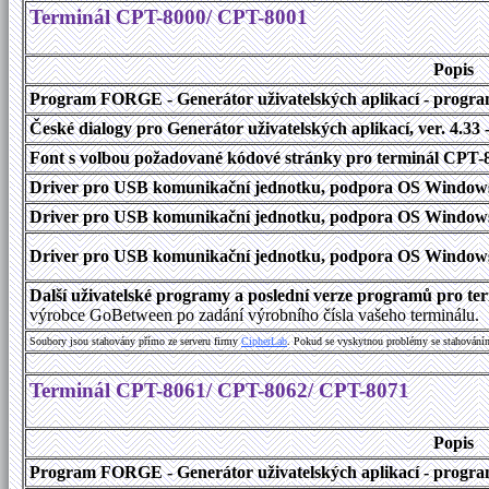
Terminál CPT-8000/ CPT-8001
Popis
Program FORGE - Generátor uživatelských aplikací - program 
České dialogy pro Generátor uživatelských aplikací
, ver. 4.33
Font s volbou požadované kódové stránky pro terminál CPT
Driver pro USB komunikační jednotku, podpora OS Windows
Driver pro USB komunikační jednotku, podpora OS Windows 1
Driver pro USB komunikační jednotku, podpora OS Windows 2000
Další uživatelské programy a poslední verze programů pro t
výrobce GoBetween po zadání výrobního čísla vašeho terminálu.
Soubory jsou stahovány přímo ze serveru firmy
C
i
p
h
e
r
L
a
b
. Pokud se vyskytnou problémy se stahování
Terminál CPT-8061/ CPT-8062/ CPT-8071
Popis
Program FORGE - Generátor uživatelských aplikací - program 