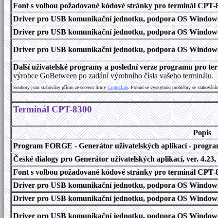
Font s volbou požadované kódové stránky pro terminál CPT
Driver pro USB komunikační jednotku, podpora OS Windows
Driver pro USB komunikační jednotku, podpora OS Windows 1
Driver pro USB komunikační jednotku, podpora OS Windows 2000
Další uživatelské programy a poslední verze programů pro 
výrobce GoBetween po zadání výrobního čísla vašeho terminálu.
Soubory jsou stahovány přímo ze serveru firmy
C
i
p
h
e
r
L
a
b
. Pokud se vyskytnou problémy se stahování
Terminál CPT-8300
Popis
Program FORGE - Generátor uživatelských aplikací - program 
České dialogy pro Generátor uživatelských aplikací, ver. 4.23,
Font s volbou požadované kódové stránky pro terminál CPT
Driver pro USB komunikační jednotku, podpora OS Windows
Driver pro USB komunikační jednotku, podpora OS Windows 1
Driver pro USB komunikační jednotku, podpora OS Windows 2000