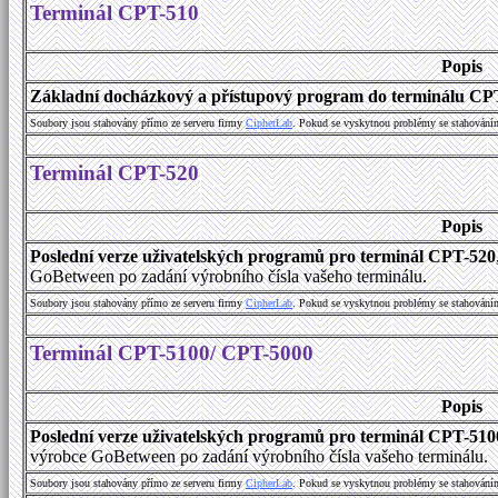
Terminál CPT-510
Popis
Základní docházkový a přístupový program do terminálu CP
Soubory jsou stahovány přímo ze serveru firmy
C
i
p
h
e
r
L
a
b
. Pokud se vyskytnou problémy se stahování
Terminál CPT-520
Popis
Poslední verze uživatelských programů pro terminál CPT-520
GoBetween po zadání výrobního čísla vašeho terminálu.
Soubory jsou stahovány přímo ze serveru firmy
C
i
p
h
e
r
L
a
b
. Pokud se vyskytnou problémy se stahování
Terminál CPT-5100/ CPT-5000
Popis
Poslední verze uživatelských programů pro terminál CPT-51
výrobce GoBetween po zadání výrobního čísla vašeho terminálu.
Soubory jsou stahovány přímo ze serveru firmy
C
i
p
h
e
r
L
a
b
. Pokud se vyskytnou problémy se stahování