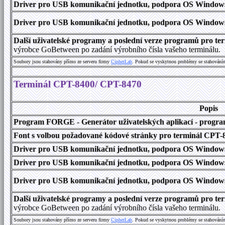
Driver pro USB komunikační jednotku, podpora OS Windows 1
Driver pro USB komunikační jednotku, podpora OS Windows 2000
Další uživatelské programy a poslední verze programů pro 
výrobce GoBetween po zadání výrobního čísla vašeho terminálu.
Soubory jsou stahovány přímo ze serveru firmy
C
i
p
h
e
r
L
a
b
. Pokud se vyskytnou problémy se stahování
Terminál CPT-8400/ CPT-8470
Popis
Program FORGE - Generátor uživatelských aplikací - program 
Font s volbou požadované kódové stránky pro terminál CPT
Driver pro USB komunikační jednotku, podpora OS Windows
Driver pro USB komunikační jednotku, podpora OS Windows 1
Driver pro USB komunikační jednotku, podpora OS Windows 2000
Další uživatelské programy a poslední verze programů pro 
výrobce GoBetween po zadání výrobního čísla vašeho terminálu.
Soubory jsou stahovány přímo ze serveru firmy
C
i
p
h
e
r
L
a
b
. Pokud se vyskytnou problémy se stahování