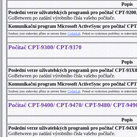
Popis
Poslední verze uživatelských programů pro počítač CPT-9200
GoBetween po zadání výrobního čísla vašeho počítače.
Komunikační program Microsoft ActiveSync pro počítač CPT9
Soubory jsou stahovány přímo ze serveru firmy
C
i
p
h
e
r
L
a
b
. Pokud se vyskytnou problémy se stahování
Počítač CPT-9300/ CPT-9370
Popis
Poslední verze uživatelských programů pro počítač CPT-93X
GoBetween po zadání výrobního čísla vašeho počítače.
Komunikační program Microsoft ActiveSync pro počítač CPT9
Soubory jsou stahovány přímo ze serveru firmy
C
i
p
h
e
r
L
a
b
. Pokud se vyskytnou problémy se stahování
Počítač CPT-9400/ CPT-9470/ CPT-9480/ CPT-949
Popis
Poslední verze uživatelských programů pro počítač CPT-94X
GoBetween po zadání výrobního čísla vašeho počítače.