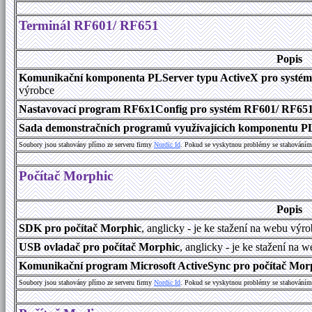
Terminál RF601/ RF651
Popis
Komunikační komponenta PLServer typu ActiveX pro systé
výrobce
Nastavovací program RF6x1Config pro systém RF601/ RF65
Sada demonstračních programů využívajících komponentu P
Soubory jsou stahovány přímo ze serveru firmy
Nordic Id
. Pokud se vyskytnou problémy se stahováním 
Počítač Morphic
Popis
SDK pro počítač Morphic
, anglicky - je ke stažení na webu výr
USB ovladač pro počítač Morphic
, anglicky - je ke stažení na 
Komunikační program Microsoft ActiveSync pro počítač Morph
Soubory jsou stahovány přímo ze serveru firmy
Nordic Id
. Pokud se vyskytnou problémy se stahováním 