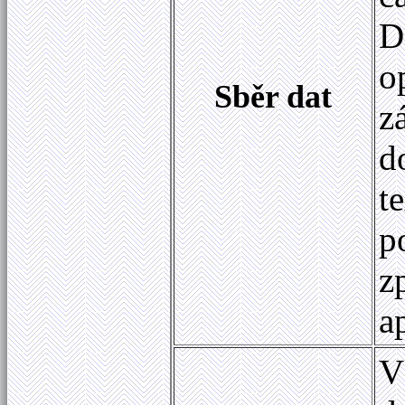
D
o
Sběr dat
z
d
t
p
z
a
V