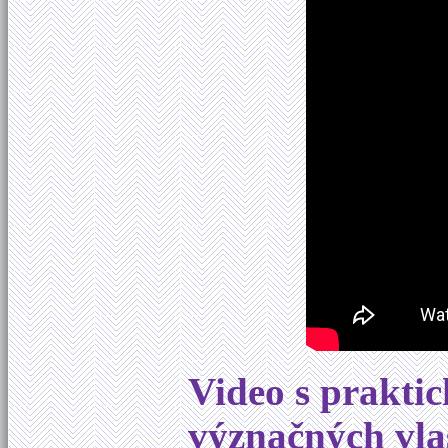
Video s prakti
význačných vla