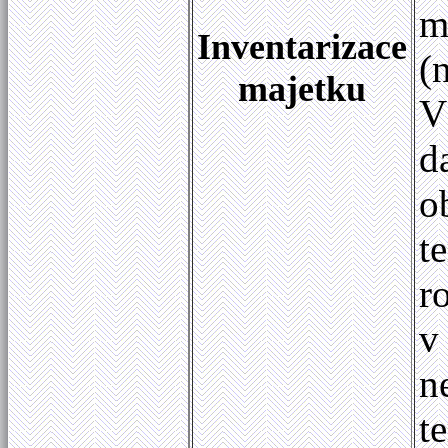
m
Inventarizace
(
majetku
V
d
o
t
r
v
n
t