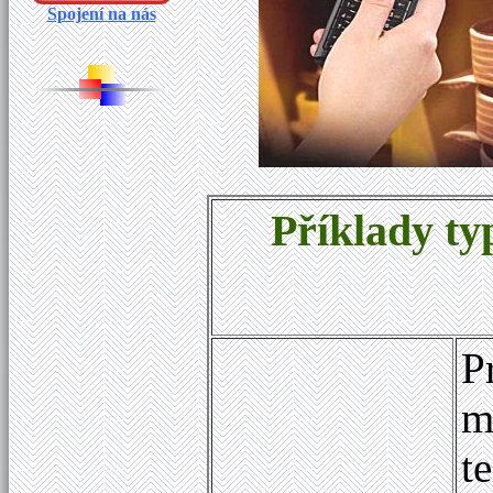
Spojení na nás
Příklady ty
P
m
t