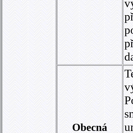
v
p
p
p
d
T
v
P
s
u
Obecná