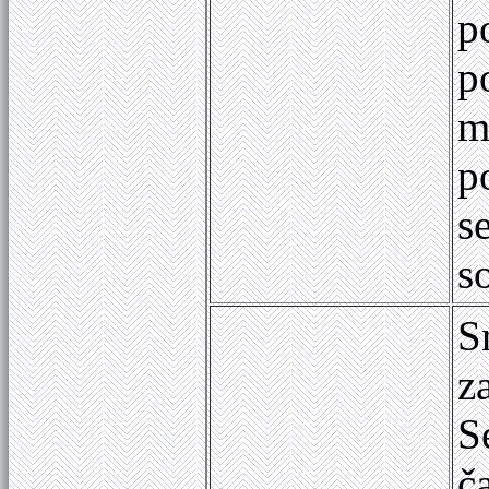
p
p
m
p
s
s
S
z
S
č