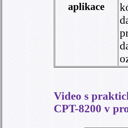
aplikace
k
d
p
d
o
Video s prakti
CPT-8200 v pro