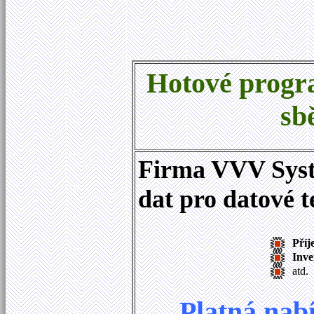
Hotové progr
sb
Firma VVV Syste
dat pro datové 
Příj
Inve
atd.
Platná nab