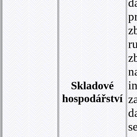
d
p
z
r
z
n
i
Skladové
hospodářství
z
d
s