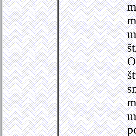
m
m
m
š
O
š
s
m
m
p