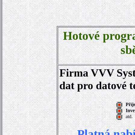
Hotové progr
sb
Firma VVV Syste
dat pro datové 
Příj
Inve
atd.
Platná nab