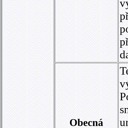
v
p
p
p
d
T
v
P
s
u
Obecná