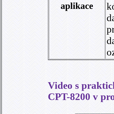
aplikace
k
d
p
d
o
Video s prakti
CPT-8200 v pro