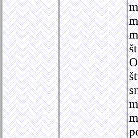
m
m
m
š
O
š
s
m
m
p