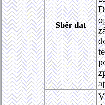
D
o
Sběr dat
z
d
t
p
z
a
V