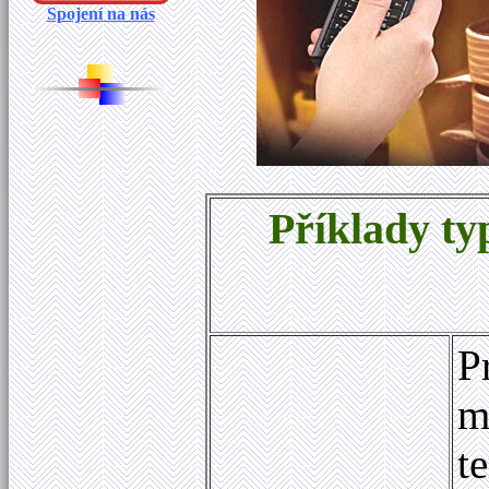
Spojení na nás
Příklady ty
P
m
t