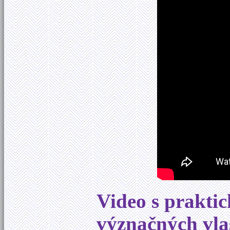
Video s prakti
význačných vla