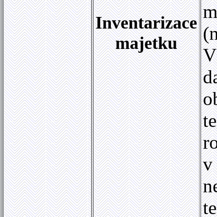
m
Inventarizace
(
majetku
V
d
o
t
r
v
n
t