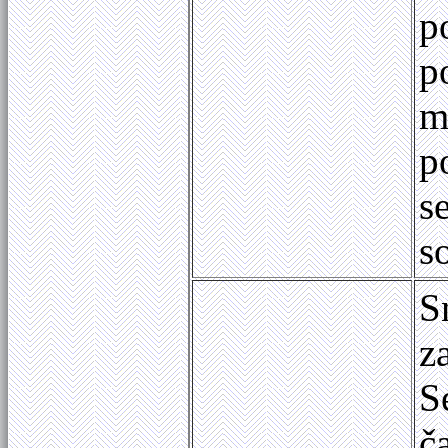
p
p
m
p
s
s
S
z
S
č