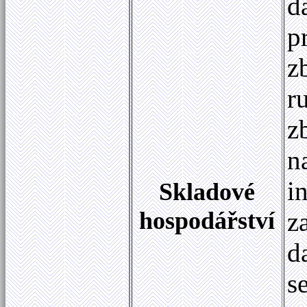
d
p
z
r
z
n
i
Skladové
hospodářství
z
d
s