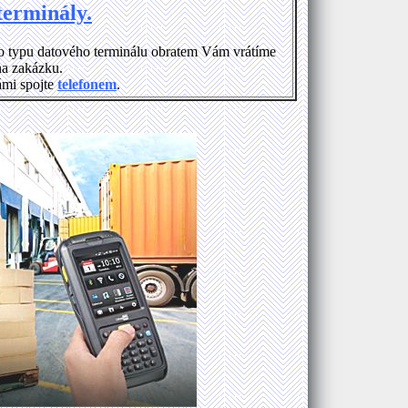
terminály.
o typu datového terminálu obratem Vám vrátíme
na zakázku.
ámi spojte
telefonem
.