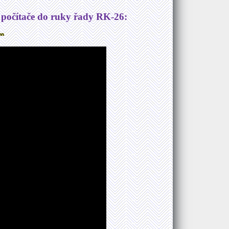
 počítače do ruky řady RK-26: