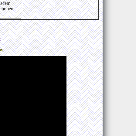
ímačem
schopen
: