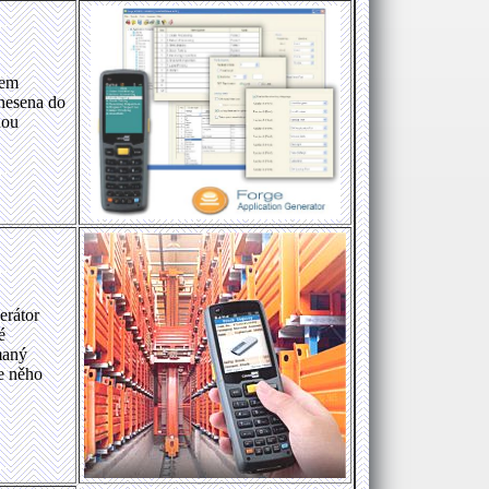
tem
enesena do
nou
erátor
é
maný
e něho