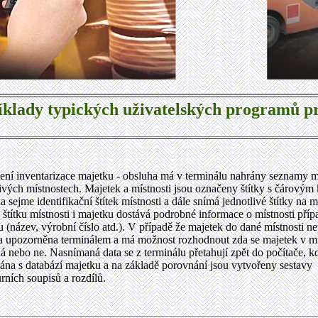
íklady typických uživatelských programů p
ení inventarizace majetku - obsluha má v terminálu nahrány seznamy m
livých místnostech. Majetek a místnosti jsou označeny štítky s čárovým
 sejme identifikační štítek místnosti a dále snímá jednotlivé štítky na 
 štítku místnosti i majetku dostává podrobné informace o místnosti pří
 (název, výrobní číslo atd.). V případě že majetek do dané místnosti nep
a upozorněna terminálem a má možnost rozhodnout zda se majetek v mí
 nebo ne. Nasnímaná data se z terminálu přetahují zpět do počítače, k
ána s databází majetku a na základě porovnání jsou vytvořeny sestavy
rních soupisů a rozdílů.