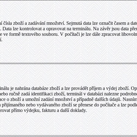
í čísla zboží a zadávání množství. Sejmutá data lze označit časem a da
. Data lze kontrolovat a opravovat na terminálu. Na závěr jsou data př
e ve formě textového souboru. V počítači je lze dále zpracovat libovol
í.
nálu je nahrána databáze zboží a lze provádět příjem a výdej zboží. Op
ebo ručně zadá identifikaci zboží, terminál v databázi nalezne podrobn
ace o zboží a umožní zadání množství a případně dalších údajů. Nasní
 přijímaného nebo vydávaného zboží se přenese do počítače a lze podl
rovat přímo výdejku, fakturu a další doklady.