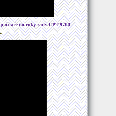
 počítače do ruky řady CPT-9700: