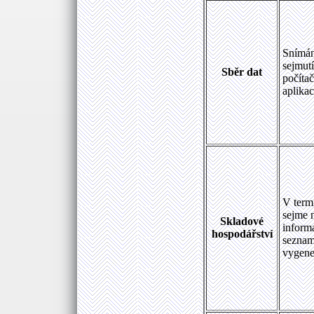
Snímán
sejmutí
Sběr dat
počítač
aplikac
V termi
sejme n
Skladové
inform
hospodářství
seznam
vygene