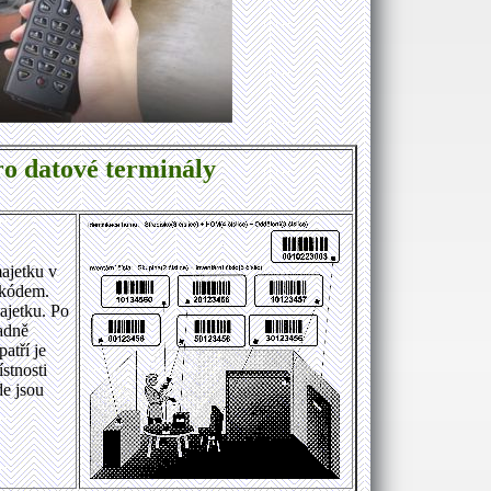
ro datové terminály
ajetku v
 kódem.
majetku. Po
padně
atří je
stnosti
de jsou