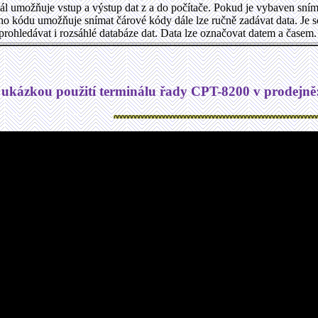
ál umožňuje vstup a výstup dat z a do počítače. Pokud je vybaven sn
ho kódu umožňuje snímat čárové kódy dále lze ručně zadávat data. Je 
prohledávat i rozsáhlé databáze dat. Data lze označovat datem a časem.
 ukázkou použití terminálu řady CPT-8200 v prodejně