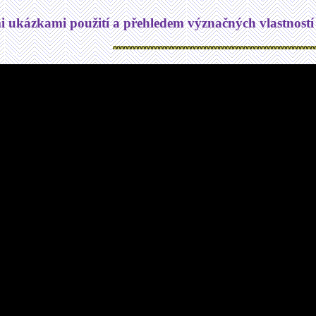
i ukázkami použití a přehledem význačných vlastností