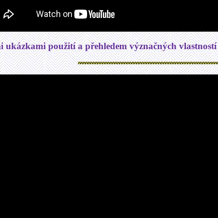
i ukázkami použití a přehledem význačných vlastností