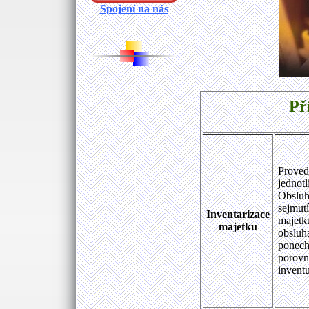
Spojení na nás
Př
Proved
jednot
Obsluha
sejmutí
Inventarizace
majetku
majetku
obsluh
ponechá
porovn
inventu