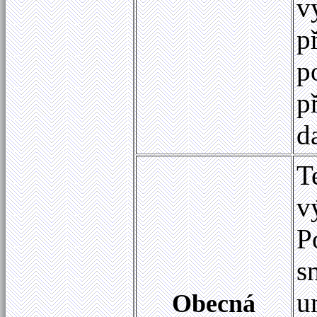
v
p
p
p
d
T
v
P
s
u
Obecná