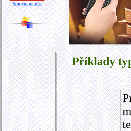
Spojení na nás
Příklady ty
P
m
t