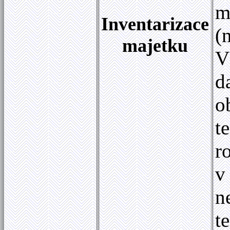
m
Inventarizace
(
majetku
V
d
o
t
r
v
n
t