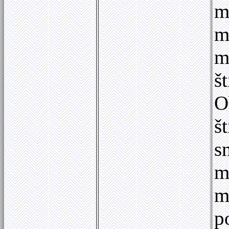
m
m
m
š
O
š
s
m
m
p