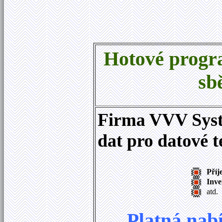
Hotové progr
sb
Firma VVV Syste
dat pro datové 
Příj
Inve
atd.
Platná nab