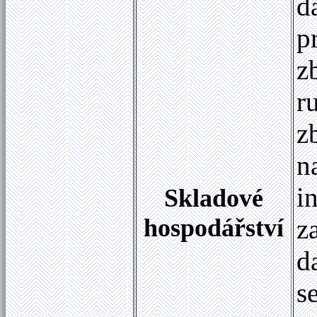
d
p
z
r
z
n
i
Skladové
hospodářství
z
d
s