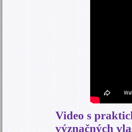
Video s prakti
význačných vla