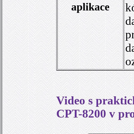
aplikace
k
d
p
d
o
Video s prakti
CPT-8200 v pro