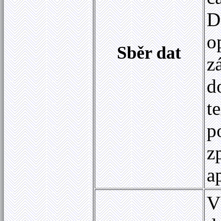
D
o
Sběr dat
z
d
t
p
z
a
V