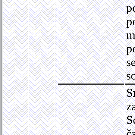
p
p
m
p
s
s
S
z
S
č