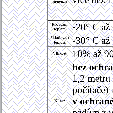
provozu
-20° C až
Provozní
teplota
-30° C až
Skladovací
teplota
10% až 90
Vlhkost
bez ochr
1,2 metru
počítače)
v ochran
Náraz
pádům z v