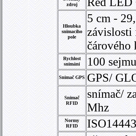
Red LED 
zdroj
5 cm - 29
Hloubka
závislosti
snímacího
pole
čárového
100 sejmu
Rychlost
snímání
GPS/ GL
Snímač GPS
snímač/ z
Snímač
RFID
Mhz
ISO14443
Normy
RFID