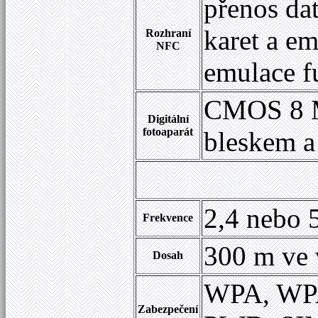
přenos dat
karet a e
Rozhraní
NFC
emulace f
CMOS 8 M
Digitální
fotoaparát
bleskem a
2,4
nebo
Frekvence
300 m ve 
Dosah
WPA, WPA
Zabezpečení