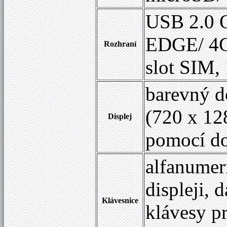
USB 2.0 O
EDGE/
4
Rozhraní
slot SIM,
barevný d
(720 x 12
Displej
pomocí do
alfanume
displeji, 
Klávesnice
klávesy p