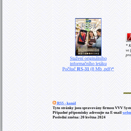
* K
ve 
pro
Stažení originálního
informačního letáku
Počítač
RS-31
(8 Mb .pdf)*
RSS - kanál
Tyto stránky jsou spravovány firmou VVV Syste
Případné připomínky adresujte na E-mail
webm
Poslední změna: 20 května 2024