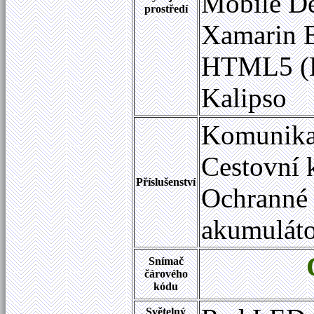
Mobile De
prostředí
Xamarin 
HTML5 (B
Kalipso
Komunikač
Cestovní 
Příslušenství
Ochranné 
akumulát
Snímač
čárového
kódu
Světelný