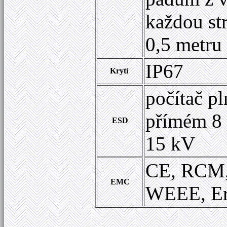
každou st
0,5 metru
IP67
Krytí
počítač pl
přímém 8 
ESD
15 kV
CE, RCM,
EMC
WEEE, E