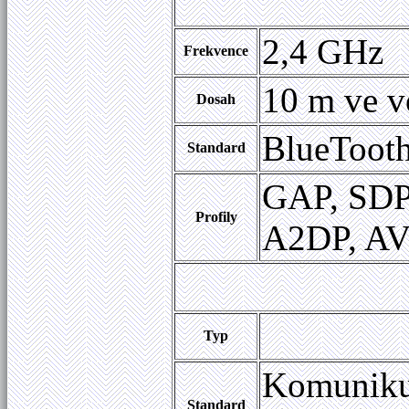
2,4 GHz
Frekvence
10 m ve v
Dosah
BlueTooth
Standard
GAP, SDP
Profily
A2DP, A
Typ
Komunikuj
Standard