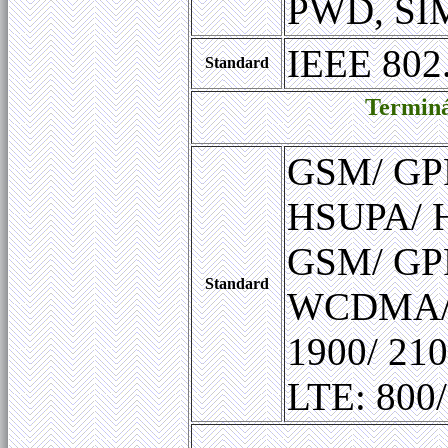
PWD, SI
IEEE 802.
Standard
Terminá
GSM/ GP
HSUPA/ H
GSM/ GPR
Standard
WCDMA
1900/ 21
LTE: 800/