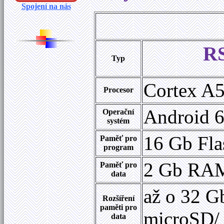
Spojení na nás
RS
Typ
Cortex A
Procesor
Android 6
Operační
systém
16 Gb Fla
Paměť pro
program
2 Gb RA
Paměť pro
data
až o 32 G
Rozšíření
paměti pro
microSD/
data