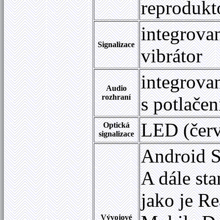
reprodukt
integrovan
Signalizace
vibrátor
integrovan
Audio
rozhraní
s potlače
LED (červ
Optická
signalizace
Android 
A dále st
jako je R
Vývojové