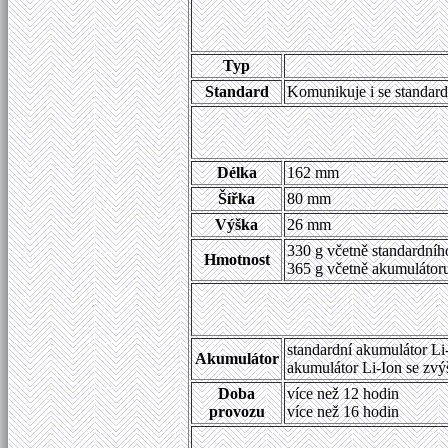
Typ
Standard
Komunikuje i se standard
Délka
162 mm
Šířka
80 mm
Výška
26 mm
330 g včetně standardní
Hmotnost
365 g včetně akumulátor
standardní akumulátor L
Akumulátor
akumulátor Li-Ion se zv
Doba
více než 12 hodin
provozu
více než 16 hodin