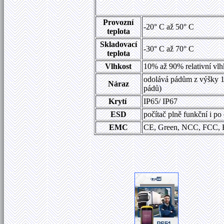
Provozní
-20° C až 50° C
teplota
Skladovací
-30° C až 70° C
teplota
Vlhkost
10% až 90% relativní vlh
odolává pádům z výšky 1,
Náraz
pádů)
Krytí
IP65/ IP67
ESD
počítač plně funkční i p
EMC
CE, Green, NCC, FCC,