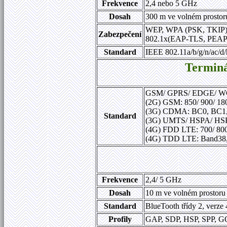
Frekvence
2,4 nebo 5 GHz
Dosah
300 m ve volném prostor
WEP, WPA (PSK, TKIP)
Zabezpečení
802.1x(EAP-TLS, PEA
Standard
IEEE 802.11a/b/g/n/ac/d/
Terminá
GSM/ GPRS/ EDGE/ W
(2G) GSM: 850/ 900/ 1
(3G) CDMA: BC0, BC1
Standard
(3G) UMTS/ HSPA/ HSPA
(4G) FDD LTE: 700/ 800
(4G) TDD LTE: Band38,
Frekvence
2,4/ 5 GHz
Dosah
10 m ve volném prostoru
Standard
BlueTooth třídy 2, verze
Profily
GAP, SDP, HSP, SPP, 