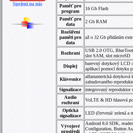
Spojení na nás
Paměť pro
16 Gb Flash
program
Paměť pro
2 Gb RAM
data
Rozšíření
paměti pro
až o 32 Gb přidáním ext
data
USB 2.0 OTG, BlueTooth
Rozhraní
slot SAM,
slot microSD
barevný dotykový LCD 4.
Displej
aplikací pomocí dotyku p
alfanumerická
dotyková k
Klávesnice
zabudovaného reproduktor
Signalizace
integrovaný reproduktor s 
Audio
VoLTE & HD hlasová podpo
rozhraní
Optická
LED (červená/ zelená a 
signalizace
Android 8.0 SDK, reade
Vývojové
Configuration, Button 
prostředí