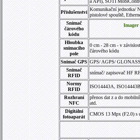
a API), SOTI MobiContro
Komunikační jednotka/ N
Příslušenství
pistolové spouště, Ether
Snímač
Imager
čárového
kódu
Hloubka
0 cm - 28 cm - v závislost
snímacího
čárového kódu
pole
Snímač GPS
GPS/ AGPS/ GLONASS/ 
Snímač
snímač/ zapisovač HF RF
RFID
Normy
ISO14443A, ISO14443B,
RFID
Rozhraní
přenos dat z a do mobilní
NFC
atd.
Digitální
CMOS 13 Mpx (F2.0) s u
fotoaparát