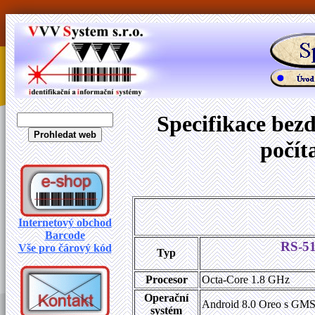
Specifikace bez
počít
Internetový obchod
Barcode
RS-51
Vše pro čárový kód
Typ
Procesor
Octa-Core 1.8 GHz
Operační
Android 8.0 Oreo s GMS,
systém