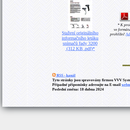
* K pro
ve formát
Stažení originálního
prohlížeč
Ad
informačního letáku
snímačů řady 3200
(312 KB .pdf)*
RSS - kanál
Tyto stránky jsou spravovány firmou VVV Syste
Případné připomínky adresujte na E-mail
webm
Poslední změna: 18 dubna 2024