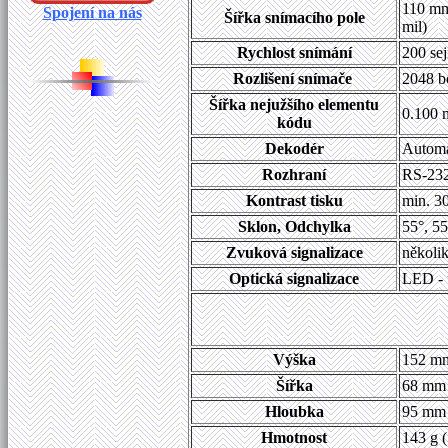
110 mm
Spojení na nás
Šířka snímacího pole
mil)
Rychlost snímání
200 se
Rozlišení snímače
2048 b
Šířka nejužšího elementu
0.100 
kódu
Dekodér
Automa
Rozhraní
RS-232
Kontrast tisku
min. 3
Sklon, Odchylka
55°, 55
Zvuková signalizace
několik
Optická signalizace
LED - 
Výška
152 mm
Šířka
68 mm 
Hloubka
95 mm 
Hmotnost
143 g (