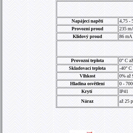
Napájecí napětí
4,75 -
Provozní proud
235 m
Klidový proud
86 mA
Provozní teplota
0° C až
Skladovací teplota
-40° C 
Vlhkost
0% až 9
Hladina osvětlení
0 - 70
Krytí
IP41
Náraz
až 25 p