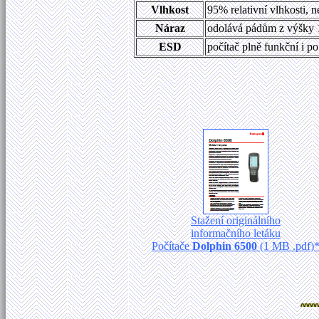
Vlhkost
95% relativní vlhkosti, 
Náraz
odolává pádům z výšky 1
ESD
počítač plně funkční i 
Stažení originálního
informačního letáku
Počítače
Dolphin 6500
(1 MB .pdf)