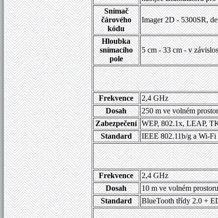
Snímač
čárového
Imager 2D - 5300SR, de
kódu
Hloubka
snímacího
5 cm - 33 cm - v závislo
pole
Frekvence
2,4 GHz
Dosah
250 m ve volném prosto
Zabezpečení
WEP, 802.1x, LEAP, T
Standard
IEEE 802.11b/g a Wi-Fi
Frekvence
2,4 GHz
Dosah
10 m ve volném prostor
Standard
BlueTooth třídy 2.0 + 