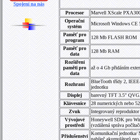
Spojení na nás
Procesor
Marvell XScale PXA3
Operační
Microsoft Windows CE 
systém
Paměť pro
128 Mb FLASH ROM
program
Paměť pro
128 Mb RAM
data
Rozšíření
paměti pro
až o 4 Gb přidáním exter
data
BlueTooth třídy 2
, IEEE
Rozhraní
jednotku
Displej
barevný TFT 3.5" QVGA 
Klávesnice
28 numerických nebo 52
Zvuk
Integrovaný reproduktor 
Vývojové
Honeywell SDK pro Wind
prostředí
(vzdálená správa počíta
Komunikační jednotka/ 
Příslušenství
nabíječ akumulátorů pro 