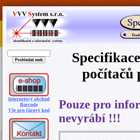
Specifikac
počítačů 
Internetový obchod
Pouze pro infor
Barcode
Vše pro čárový kód
nevyrábí !!!