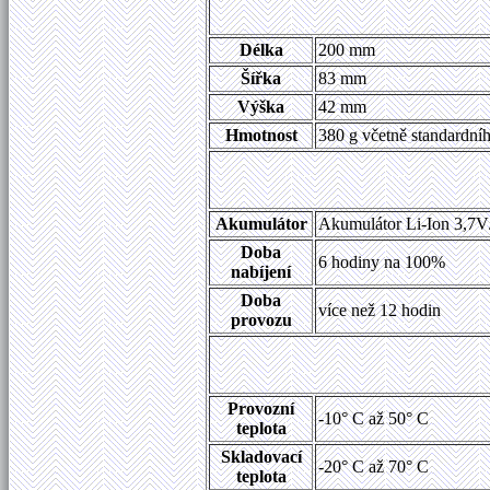
Délka
200 mm
Šířka
83 mm
Výška
42 mm
Hmotnost
380 g včetně
standardní
Akumulátor
Akumulátor Li-Ion 3,7
Doba
6 hodiny na 100%
nabíjení
Doba
více než 12 hodin
provozu
Provozní
-10° C až 50° C
teplota
Skladovací
-20° C až 70° C
teplota