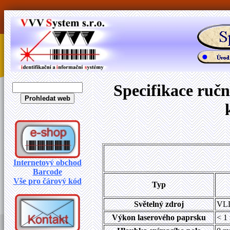
Specifikace ruč
Internetový obchod
Barcode
Vše pro čárový kód
Typ
Světelný zdroj
VLD
Výkon laserového paprsku
< 1