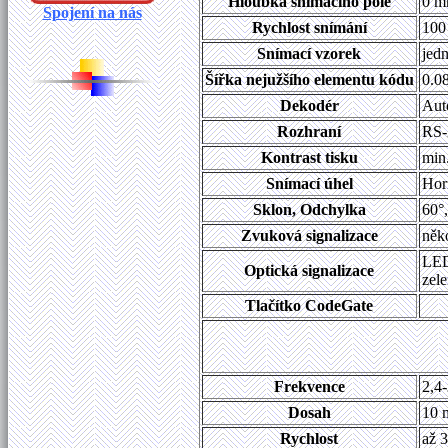
Hloubka snímacího pole
0 m
Spojení na nás
Rychlost snímání
100
Snímací vzorek
jedn
Šířka nejužšího elementu kódu
0.0
Dekodér
Aut
Rozhraní
RS-
Kontrast tisku
min.
Snímací úhel
Hori
Sklon, Odchylka
60°,
Zvuková signalizace
něko
LED
Optická signalizace
zel
Tlačítko CodeGate
Frekvence
2,4
Dosah
10 
Rychlost
až 3