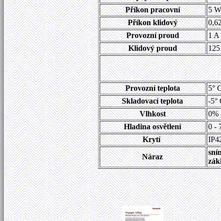
Příkon pracovní
5 
Příkon klidový
0,6
Provozní proud
1 A
Klidový proud
12
Provozní teplota
5° C
Skladovací teplota
-5° 
Vlhkost
0% a
Hladina osvětlení
0 -
Krytí
IP4
sní
Náraz
zák