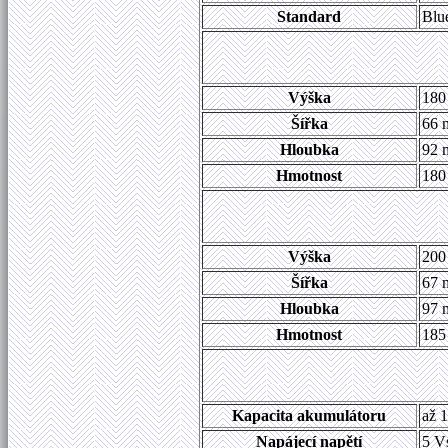
Standard
Blue
Výška
180
Šířka
66 
Hloubka
92 
Hmotnost
180 
Výška
200
Šířka
67 
Hloubka
97 
Hmotnost
185 
Kapacita akumulátoru
až 
Napájecí napětí
5 V