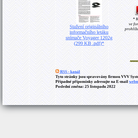
* 
ve fo
Stažení originálního
prohlíž
informačního letáku
snímače Voyager 1202g
(299 KB .pdf)*
RSS - kanál
Tyto stránky jsou spravovány firmou VVV Syste
Případné připomínky adresujte na E-mail
webm
Poslední změna: 25 listopadu 2022