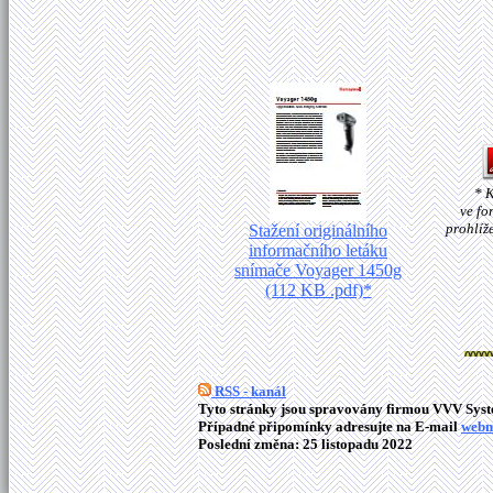
* 
ve fo
prohlíž
Stažení originálního
informačního letáku
snímače Voyager 1450g
(112 KB .pdf)*
RSS - kanál
Tyto stránky jsou spravovány firmou VVV Syste
Případné připomínky adresujte na E-mail
webm
Poslední změna: 25 listopadu 2022