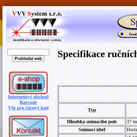
Specifikace ruční
Internetový obchod
Barcode
Vše pro čárový kód
Typ
Hloubka snímacího pole
37 mm
Snímací úhel
Horiz