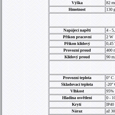
Výška
82 m
Hmotnost
130 g
Napájecí napětí
4 - 5
Příkon pracovní
2 W
Příkon klidový
0,45
Provozní proud
400 
Klidový proud
90 m
Provozní teplota
0° C 
Skladovací teplota
-20° 
Vlhkost
95% r
Hladina osvětlení
0 - 
Krytí
IP40
Náraz
až 30