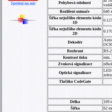
až 10
Pohybová odolnost
Spojení na nás
vzdál
Rozlišení snímače
640 
Šířka nejužšího elementu kódu
0.12
1D
Šířka nejužšího elementu kódu
0.17
2D
Auto
Dekodér
OCR 
Rozhraní
RS-2
Kontrast tisku
min. 
Zvuková signalizace
někol
LED: 
Optická signalizace
zelen
Tlačítko CodeGate
Délka
169 
Šířka
62 m