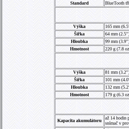
Standard
BlueTooth tří
Výška
165 mm (6.5
Šířka
64 mm (2.5"
Hloubka
99 mm (3.9"
Hmotnost
220 g (7.8 oz
Výška
81 mm (3.2"
Šířka
101 mm (4.0
Hloubka
132 mm (5.2
Hmotnost
179 g (6.3 oz
až 14 hodin 
Kapacita akumulátoru
snímač v pr