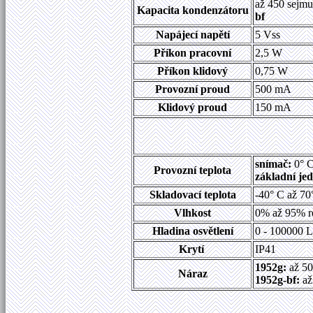
až 450 sejmu
Kapacita kondenzátoru
bf
Napájecí napětí
5 Vss
Příkon pracovní
2,5 W
Příkon klidový
0,75 W
Provozní proud
500 mA
Klidový proud
150 mA
snímač:
0° C
Provozní teplota
základní je
Skladovací teplota
-40° C až 70
Vlhkost
0% až 95% re
Hladina osvětlení
0 - 100000 L
Krytí
IP41
1952g:
až 50
Náraz
1952g-bf:
až