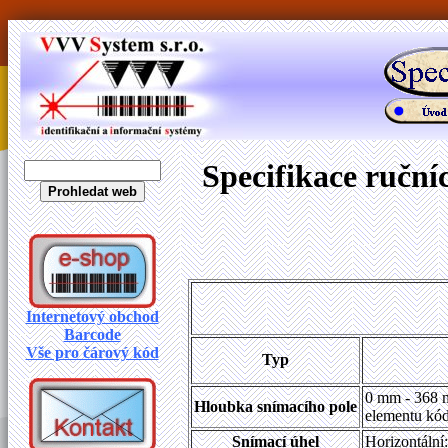
Specifikace ručn
Internetový obchod
Barcode
Vše pro čárový kód
Typ
0 mm - 368 m
Hloubka snímacího pole
elementu kó
Snímací úhel
Horizontální: