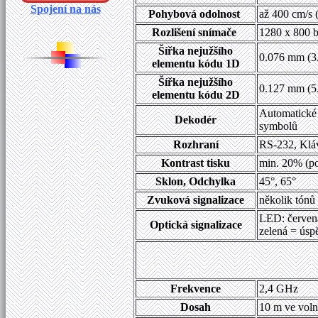
Spojení na nás
Pohybová odolnost
až 400 cm/s 
Rozlišení snímače
1280 x 800 
Šířka nejužšího
0.076 mm (3.
elementu kódu 1D
Šířka nejužšího
0.127 mm (5
elementu kódu 2D
Automatické
Dekodér
symbolů
Rozhraní
RS-232, Klá
Kontrast tisku
min. 20% (po
Sklon, Odchylka
45°, 65°
Zvuková signalizace
několik tónů
LED: červená
Optická signalizace
zelená = úsp
Frekvence
2,4 GHz
Dosah
10 m ve voln