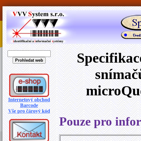
Specifika
snímač
microQue
Internetový obchod
Barcode
Vše pro čárový kód
Pouze pro infor