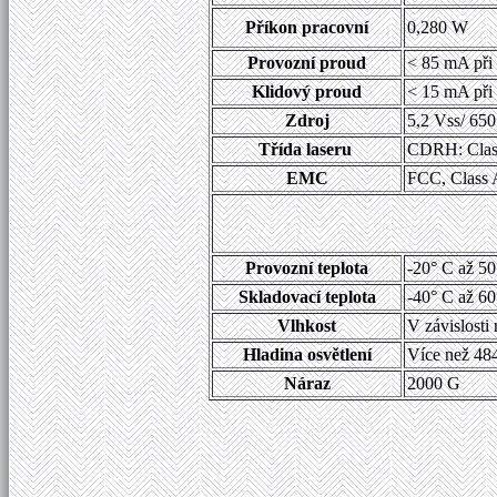
Příkon pracovní
0,280 W
Provozní proud
< 85 mA při
Klidový proud
< 15 mA při 
Zdroj
5,2 Vss/ 65
Třída laseru
CDRH: Class
EMC
FCC, Class 
Provozní teplota
-20° C až 50
Skladovací teplota
-40° C až 60
Vlhkost
V závislosti
Hladina osvětlení
Více než 484
Náraz
2000 G