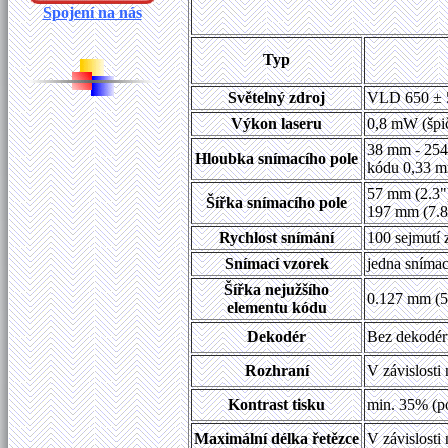
Spojení na nás
Typ
Světelný zdroj
VLD 650 ±
Výkon laseru
0,8 mW (špi
38 mm - 254 
Hloubka snímacího pole
kódu 0,33 m
57 mm (2.3")
Šířka snímacího pole
197 mm (7.8"
Rychlost snímání
100 sejmutí 
Snímací vzorek
jedna snímac
Šířka nejužšího
0.127 mm (5
elementu kódu
Dekodér
Bez dekodér
Rozhraní
V závislosti
Kontrast tisku
min. 35% (po
Maximální délka řetězce
V závislosti