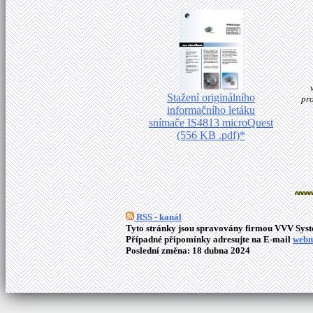
Stažení originálního
pr
informačního letáku
snímače IS4813 microQuest
(556 KB .pdf)*
RSS - kanál
Tyto stránky jsou spravovány firmou VVV Syste
Případné připomínky adresujte na E-mail
webm
Poslední změna: 18 dubna 2024