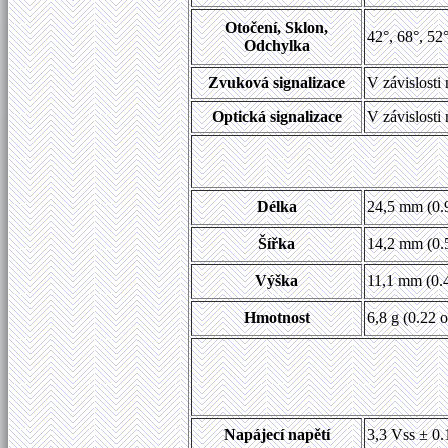
Otočení, Sklon,
42°, 68°, 52
Odchylka
Zvuková signalizace
V závislosti
Optická signalizace
V závislosti
Délka
24,5 mm (0.
Šířka
14,2 mm (0.
Výška
11,1 mm (0.
Hmotnost
6,8 g (0.22 o
Napájecí napětí
3,3 Vss ± 0