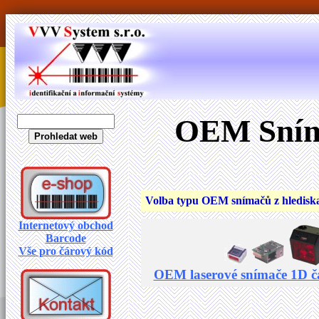
OEM Sníma
Volba typu OEM snímačů z hlediska
Internetový obchod
Barcode
Vše pro čárový kód
OEM laserové snímače 1D č