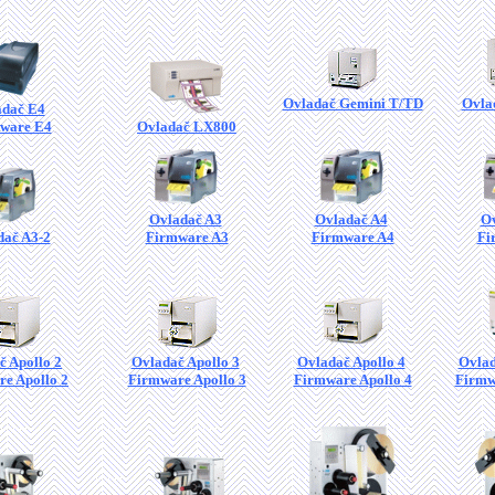
Ovladač Gemini T/TD
Ovla
adač E4
ware E4
Ovladač LX800
Ovladač A3
Ovladač A4
Ov
dač A3-2
Firmware A3
Firmware A4
Fi
č Apollo 2
Ovladač Apollo 3
Ovladač Apollo 4
Ovlad
e Apollo 2
Firmware Apollo 3
Firmware Apollo 4
Firmw