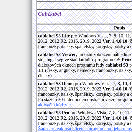
CabLabel
Popis
cablabel S3 Lite
pro Windows Vista, 7, 8, 10, 11
2012, 2012 R2, 2016, 2019, 2022
Ver. 1.4.0.10
(č
francouzky, italsky, španělsky, korejsky, polsky a 
cablabel S3 Viewer
, umožní zobrazení náhledů s
stc, img a svg ve standardním programu OS
Průz
dialogových oknech programů řady
cablabel S3
p
1.1
(česky, anglicky, německy, francouzky, italsky,
čínsky)
cablabel S3 Demo
pro Windows Vista, 7, 8, 10, 
2012, 2012 R2, 2016, 2019, 2022
Ver. 1.4.0.10
(č
francouzky, italsky, španělsky, korejsky, polsky a 
Po stažení 30-ti denní demonstrační verze progra
aktivační kód zde.
cablabel S3 Pro
pro Windows Vista, 7, 8, 10, 11
2012, 2012 R2, 2016, 2019, 2022
Ver. 1.4.0.10
(č
francouzky, italsky, španělsky, korejsky, polsky a 
Žádost o reaktivaci licence programu po jeho rein