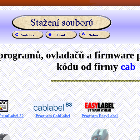
 programů, ovladačů a firmware 
kódu od firmy
cab
rintLabel 32
Program CabLabel
Program EasyLabel