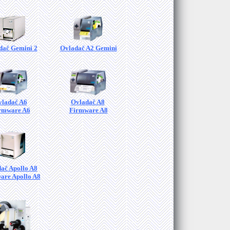
dač Gemini 2
Ovladač A2 Gemini
ladač A6
Ovladač A8
rmware A6
Firmware A8
ač Apollo A8
are Apollo A8