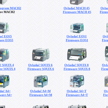
program MACH2
Ovladač MACH 4S
Ovla
are MACH2
Firmware MACH 4S
Firm
ač EOS5
Ovladač EOS1
Ovl
are EOS5
Firmware EOS1
Fir
č SQUIX 4
Ovladač SQUIX 6
Ovladač SQUIX 8
Ovl
re SQUIX 4
Firmware SQUIX 6
Firmware SQUIX 8
Firm
dač A4+
Ovladač A4+M
Ovladač A4+T
Ov
ware A4+
Firmware A4+M
Firmware A4+T
Fi