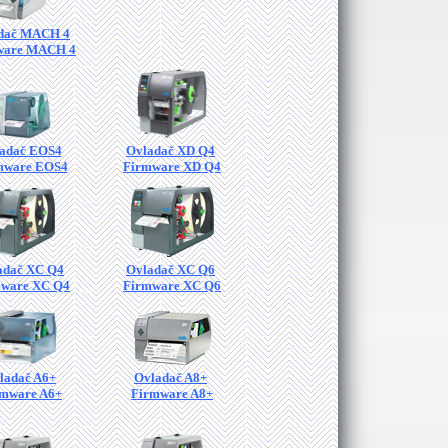
dač MACH 4
ware MACH 4
adač EOS4
Ovladač XD Q4
mware EOS4
Firmware XD Q4
adač XC Q4
Ovladač XC Q6
ware XC Q4
Firmware XC Q6
ladač A6+
Ovladač A8+
rmware A6+
Firmware A8+