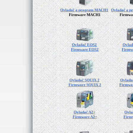
Ovladač a program MACH1
Ovladač a 
Firmware MACH1
Firmw
Ovladač EOS2
Ovlad
Firmware EOS2
Firmw
Ovladač SQUIX 2
Ovlada
Firmware SQUIX 2
Firmwa
Ovladač A2+
Ovla
Firmware A2+
Firm