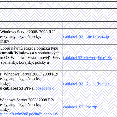
, Windows Server 2008/ 2008 R2/
esky, anglicky, německy,
cablabel_S3_Lite (Free).zip
čínsky)
ouborů návrhů etiket a obrázků typu
kumník Windows
a v souborových
ro OS Windows Vista a novější
Ver.
cablabel S3 Viewer (Free).zip
 španělsky, korejsky, polsky a
11, Windows Server 2008/ 2008 R2/
esky, anglicky, německy,
čínsky)
cablabel_S3_Demo (Free).zip
mu
cablabel S3 Pro
si
požádejte o
, Windows Server 2008/ 2008 R2/
esky, anglicky, německy,
cablabel_S3_Pro.zip
čínsky)
stalaci při výměně počítače nebo OS.