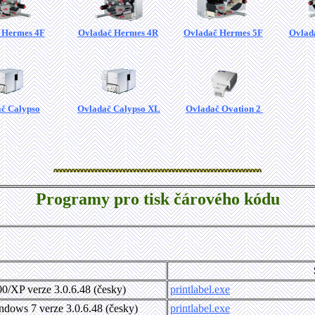
 Hermes 4F
Ovladač Hermes 4R
Ovladač Hermes 5F
Ovlad
č Calypso
Ovladač Calypso XL
Ovladač Ovation 2
Programy pro tisk čárového kódu
/XP verze 3.0.6.48 (česky)
printlabel.exe
dows 7 verze 3.0.6.48 (česky)
printlabel.exe