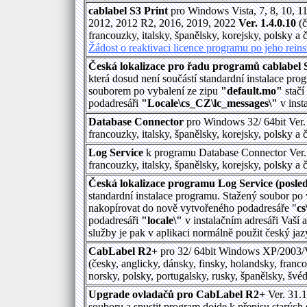
cablabel S3 Print
pro Windows Vista, 7, 8, 10, 
2012, 2012 R2, 2016, 2019, 2022
Ver. 1.4.0.10
(č
francouzky, italsky, španělsky, korejsky, polsky a 
Žádost o reaktivaci licence programu po jeho rein
Česká lokalizace pro řadu programů cablabel S3
která dosud není součástí standardní instalace pr
souborem po vybalení ze zipu
"default.mo"
stačí
podadresáři
"Locale\cs_CZ\lc_messages\"
v inst
Database Connector
pro Windows 32/ 64bit Ver. 
francouzky, italsky, španělsky, korejsky, polsky a 
Log Service
k programu Database Connector Ver. 
francouzky, italsky, španělsky, korejsky, polsky a 
Česká lokalizace programu Log Service (posled
standardní instalace programu. Stažený soubor po
nakopírovat do nově vytvořeného podadresáře "
cs
podadresáři
"locale\"
v instalačním adresáři Vaší a
služby je pak v aplikaci normálně použit český ja
CabLabel R2+
pro 32/ 64bit Windows XP/2003/V
(česky, anglicky, dánsky, finsky, holandsky, franc
norsky, polsky, portugalsky, rusky, španělsky, švé
Upgrade ovladačů pro CabLabel R2+
Ver. 31.1
souboru a spustit program dojde k přepisu starých