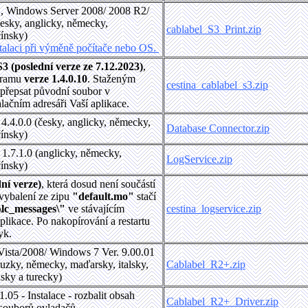
11, Windows Server 2008/ 2008 R2/
esky, anglicky, německy,
cablabel_S3_Print.zip
čínsky)
stalaci při výměně počítače nebo OS.
 (poslední verze ze 7.12.2023)
,
ogramu
verze 1.4.0.10
. Staženým
cestina_cablabel_s3.zip
 přepsat původní soubor v
alačním adresáři Vaší aplikace.
4.4.0.0 (česky, anglicky, německy,
Database Connector.zip
čínsky)
1.7.1.0 (anglicky, německy,
LogService.zip
čínsky)
ní verze)
, která dosud není součástí
 vybalení ze zipu
"default.mo"
stačí
\lc_messages\"
ve stávajícím
cestina_logservice.zip
plikace. Po nakopírování a restartu
zyk.
ista/2008/ Windows 7 Ver. 9.00.01
ouzky, německy, maďarsky, italsky,
Cablabel_R2+.zip
dsky a turecky)
1.05 - Instalace - rozbalit obsah
Cablabel_R2+_Driver.zip
 souborů ovladačů.