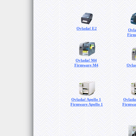
Ovladač E2
Ovl
Firm
Ovladač M4
Firmware M4
Ovla
Ovladač Apollo 1
Ovlada
Firmware Apollo 1
Firmwar