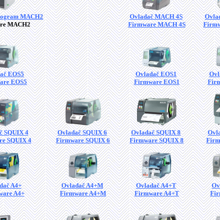
program MACH2
Ovladač MACH 4S
Ovla
are MACH2
Firmware MACH 4S
Firm
ač EOS5
Ovladač EOS1
Ovl
are EOS5
Firmware EOS1
Fir
č SQUIX 4
Ovladač SQUIX 6
Ovladač SQUIX 8
Ovl
re SQUIX 4
Firmware SQUIX 6
Firmware SQUIX 8
Firm
dač A4+
Ovladač A4+M
Ovladač A4+T
Ov
ware A4+
Firmware A4+M
Firmware A4+T
Fi