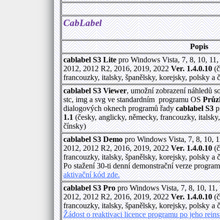
CabLabel
Popis
cablabel S3 Lite
pro Windows Vista, 7, 8, 10, 11
2012, 2012 R2, 2016, 2019, 2022
Ver. 1.4.0.10
(č
francouzky, italsky, španělsky, korejsky, polsky a 
cablabel S3 Viewer
, umožní zobrazení náhledů s
stc, img a svg ve standardním programu OS
Průz
dialogových oknech programů řady
cablabel S3
p
1.1
(česky, anglicky, německy, francouzky, italsky,
čínsky)
cablabel S3 Demo
pro Windows Vista, 7, 8, 10, 
2012, 2012 R2, 2016, 2019, 2022
Ver. 1.4.0.10
(č
francouzky, italsky, španělsky, korejsky, polsky a 
Po stažení 30-ti denní demonstrační verze progra
aktivační kód zde.
cablabel S3 Pro
pro Windows Vista, 7, 8, 10, 11
2012, 2012 R2, 2016, 2019, 2022
Ver. 1.4.0.10
(č
francouzky, italsky, španělsky, korejsky, polsky a 
Žádost o reaktivaci licence programu po jeho rein