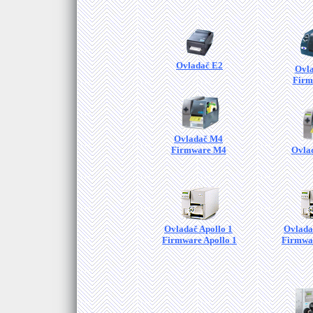
Ovladač E2
Ovl
Firm
Ovladač M4
Firmware M4
Ovla
Ovladač Apollo 1
Ovlada
Firmware Apollo 1
Firmwar