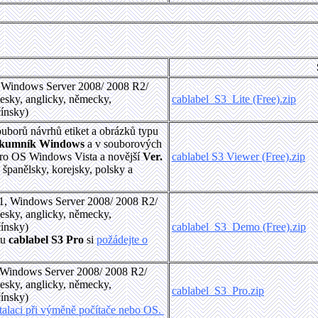
, Windows Server 2008/ 2008 R2/
esky, anglicky, německy,
cablabel_S3_Lite (Free).zip
čínsky)
ouborů návrhů etiket a obrázků typu
kumník Windows
a v souborových
ro OS Windows Vista a novější
Ver.
cablabel S3 Viewer (Free).zip
 španělsky, korejsky, polsky a
11, Windows Server 2008/ 2008 R2/
esky, anglicky, německy,
čínsky)
cablabel_S3_Demo (Free).zip
mu
cablabel S3 Pro
si
požádejte o
, Windows Server 2008/ 2008 R2/
esky, anglicky, německy,
cablabel_S3_Pro.zip
čínsky)
stalaci při výměně počítače nebo OS.