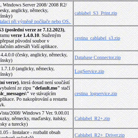
11, Windows Server 2008/ 2008 R2/
esky, anglicky, německy,
cablabel_S3_Print.zip
čínsky)
stalaci při výměně počítače nebo OS.
 (poslední verze ze 7.12.2023)
,
ogramu
verze 1.4.0.10
. Staženým
cestina_cablabel_s3.zip
 přepsat původní soubor v
alačním adresáři Vaší aplikace.
4.4.0.0 (česky, anglicky, německy,
Database Connector.zip
čínsky)
1.7.1.0 (anglicky, německy,
LogService.zip
čínsky)
ní verze)
, která dosud není součástí
 vybalení ze zipu
"default.mo"
stačí
\lc_messages\"
ve stávajícím
cestina_logservice.zip
plikace. Po nakopírování a restartu
zyk.
ista/2008/ Windows 7 Ver. 9.00.01
ouzky, německy, maďarsky, italsky,
Cablabel_R2+.zip
dsky a turecky)
1.05 - Instalace - rozbalit obsah
Cablabel_R2+_Driver.zip
 souborů ovladačů.