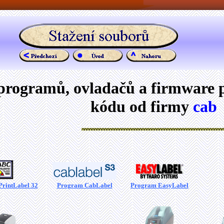
 programů, ovladačů a firmware 
kódu od firmy
cab
rintLabel 32
Program CabLabel
Program EasyLabel