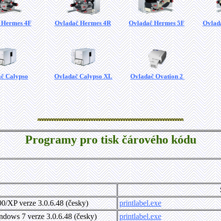
 Hermes 4F
Ovladač Hermes 4R
Ovladač Hermes 5F
Ovlad
č Calypso
Ovladač Calypso XL
Ovladač Ovation 2
Programy pro tisk čárového kódu
/XP verze 3.0.6.48 (česky)
printlabel.exe
dows 7 verze 3.0.6.48 (česky)
printlabel.exe