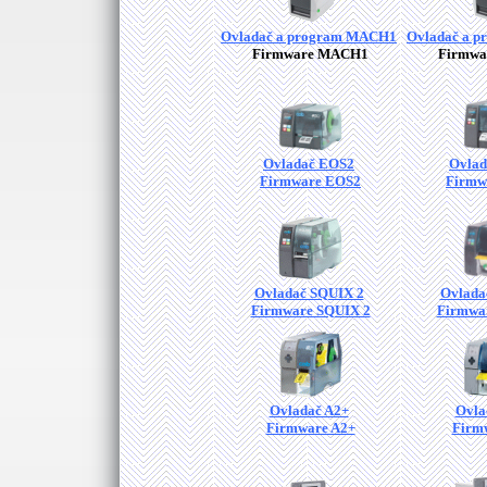
Ovladač a program MACH1
Ovladač a 
Firmware MACH1
Firmw
Ovladač EOS2
Ovlad
Firmware EOS2
Firmw
Ovladač SQUIX 2
Ovlada
Firmware SQUIX 2
Firmwa
Ovladač A2+
Ovla
Firmware A2+
Firm