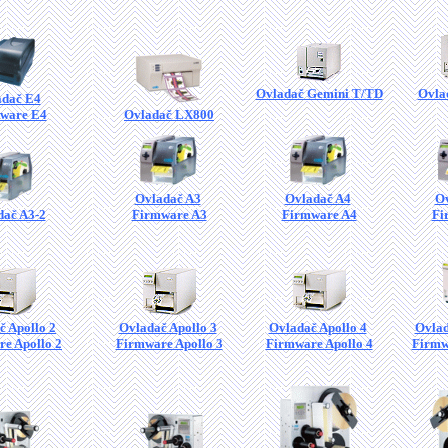
Ovladač Gemini T/TD
Ovla
adač E4
ware E4
Ovladač LX800
Ovladač A3
Ovladač A4
Ov
dač A3-2
Firmware A3
Firmware A4
Fi
č Apollo 2
Ovladač Apollo 3
Ovladač Apollo 4
Ovlad
e Apollo 2
Firmware Apollo 3
Firmware Apollo 4
Firmw