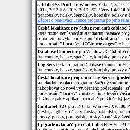
cablabel S3 Print
pro Windows Vista, 7, 8, 10, 
2012, 2012 R2, 2016, 2019, 2022
Ver. 1.4.0.10
(č
francouzky, italsky, španělsky, korejsky, polsky a 
Žádost o reaktivaci licence programu po jeho rein
Česká lokalizace pro řadu programů cablabel S3
která dosud není součástí standardní instalace pr
souborem po vybalení ze zipu
"default.mo"
stačí
podadresáři
"Locale\cs_CZ\lc_messages\"
v inst
Database Connector
pro Windows 32/ 64bit Ver. 
francouzky, italsky, španělsky, korejsky, polsky a 
Log Service
k programu Database Connector Ver. 
francouzky, italsky, španělsky, korejsky, polsky a 
Česká lokalizace programu Log Service (posled
standardní instalace programu. Stažený soubor po
nakopírovat do nově vytvořeného podadresáře "
cs
podadresáři
"locale\"
v instalačním adresáři Vaší a
služby je pak v aplikaci normálně použit český ja
CabLabel R2+
pro 32/ 64bit Windows XP/2003/V
(česky, anglicky, dánsky, finsky, holandsky, franc
norsky, polsky, portugalsky, rusky, španělsky, švé
Upgrade ovladačů pro CabLabel R2+
Ver. 31.1
souboru a spustit program dojde k přepisu starých