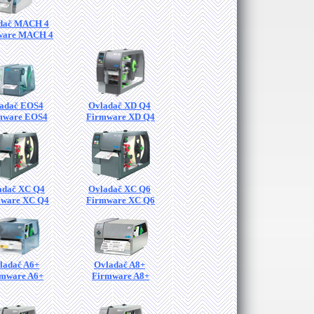
dač MACH 4
ware MACH 4
adač EOS4
Ovladač XD Q4
mware EOS4
Firmware XD Q4
adač XC Q4
Ovladač XC Q6
ware XC Q4
Firmware XC Q6
ladač A6+
Ovladač A8+
rmware A6+
Firmware A8+