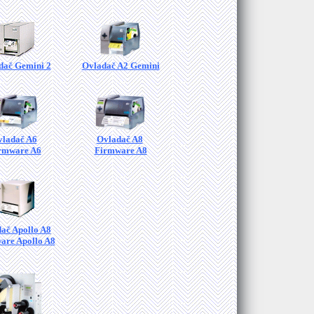
dač Gemini 2
Ovladač A2 Gemini
ladač A6
Ovladač A8
rmware A6
Firmware A8
ač Apollo A8
are Apollo A8