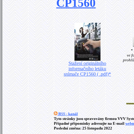
CP1560
*
ve f
prohlí
Stažení originálního
informačního letáku
snímače CP1560 ( .pdf)*
RSS - kanál
Tyto stránky jsou spravovány firmou VVV Syste
Případné připomínky adresujte na E-mail
webm
Poslední změna: 25 listopadu 2022