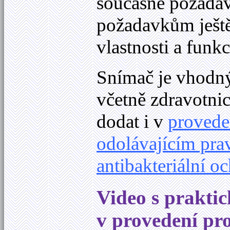
současné požadav
požadavkům ještě
vlastnosti a funk
Snímač je vhodný
včetně zdravotn
dodat i v
provede
odolávajícím pra
antibakteriální 
Video s prakti
v provedení pro