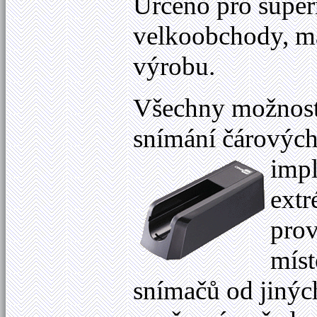
Určeno pro super
velkoobchody, ma
výrobu.
Všechny možnosti
snímání čárových
imp
extr
prov
mís
snímačů od jinýc