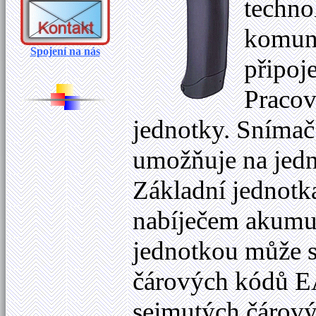
techno
komuni
Spojení na nás
připoj
Pracov
jednotky. Snímač
umožňuje na jedn
Základní jednotk
nabíječem akumulá
jednotkou může s
čárových kódů E
sejmutých čárov