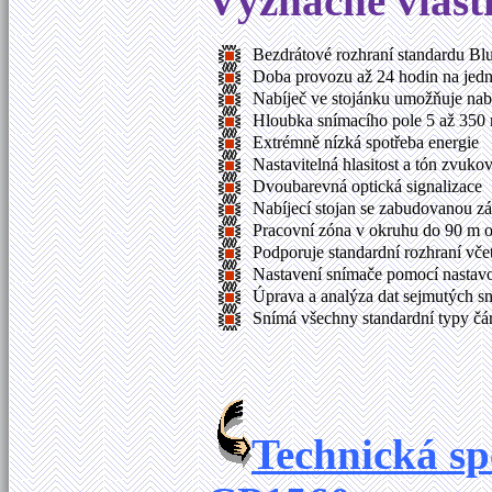
Význačné vlastn
Bezdrátové rozhraní standardu Blu
Doba provozu až 24 hodin na jedn
Nabíječ ve stojánku umožňuje nab
Hloubka snímacího pole 5 až 350 
Extrémně nízká spotřeba energie
Nastavitelná hlasitost a tón zvuko
Dvoubarevná optická signalizace
Nabíjecí stojan se zabudovanou z
Pracovní zóna v okruhu do 90 m o
Podporuje standardní rozhraní vč
Nastavení snímače pomocí nastav
Úprava a analýza dat sejmutých s
Snímá všechny standardní typy č
Technická sp