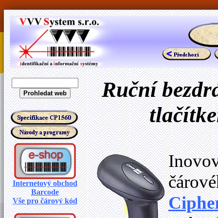
Ruční bezdr
tlačít
Inovo
čárov
Internetový obchod
Barcode
Ciphe
Vše pro čárový kód