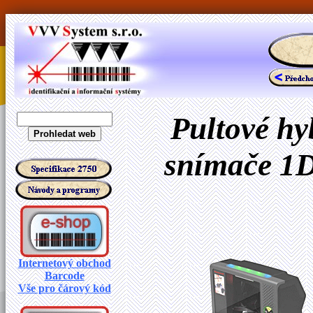
Pultové hy
snímače 1D
Internetový obchod
Barcode
Vše pro čárový kód