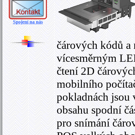
Spojení na nás
čárových kódů a
vícesměrným LED
čtení 2D čárovýc
mobilního počíta
pokladnách jsou 
obsahu spodní čá
pro snímání čáro