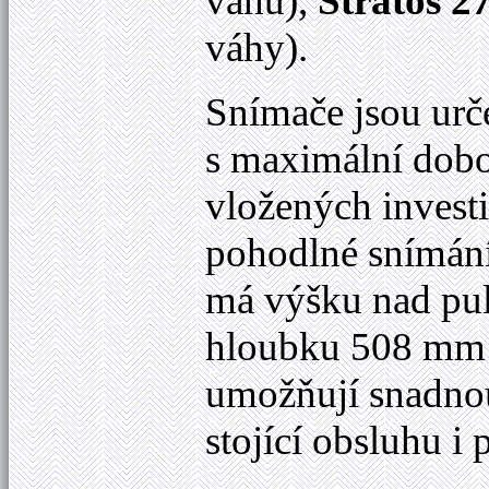
váhu),
Stratos 2
váhy).
Snímače jsou urč
s maximální dobo
vložených invest
pohodlné snímání 
má výšku nad pu
hloubku 508 mm 
umožňují snadnou
stojící obsluhu i