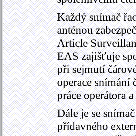
Každý snímač řa
anténou zabezpeč
Article Surveill
EAS zajišťuje sp
při sejmutí čáro
operace snímání 
práce operátora a
Dále je se sníma
přídavného exter