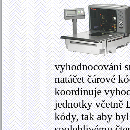
vyhodnocování s
natáčet čárové k
koordinuje vyhodn
jednotky včetně 
kódy, tak aby by
spolehlivému čte