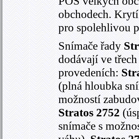
POS velkých obc
obchodech. Kryt
pro spolehlivou 
Snímače řady
St
dodávají ve třech
provedeních:
Str
(plná hloubka sn
možností zabudov
Stratos 2752
(ús
snímače s možnos