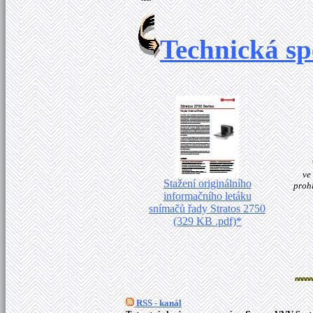
Technická sp
ve
Stažení originálního
proh
informačního letáku
snímačů řady Stratos 2750
(329 KB .pdf)*
RSS - kanál