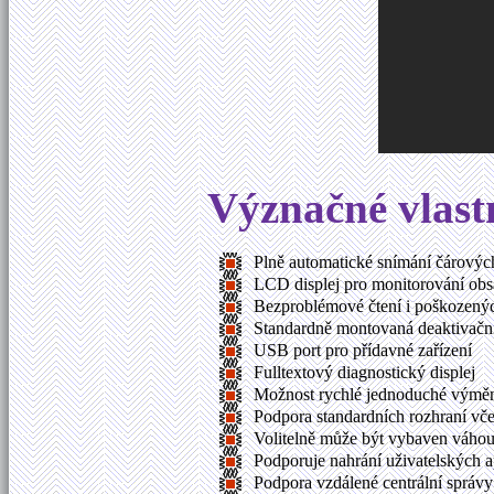
Význačné vlastn
Plně automatické snímání čárových
LCD displej pro monitorování obs
Bezproblémové čtení i poškozen
Standardně montovaná deaktivačn
USB port pro přídavné zařízení
Fulltextový diagnostický displej
Možnost rychlé jednoduché výměn
Podpora standardních rozhraní vč
Volitelně může být vybaven váho
Podporuje nahrání uživatelských 
Podpora vzdálené centrální správy