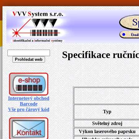
Specifikace ruční
Internetový obchod
Barcode
Vše pro čárový kód
Typ
Světelný zdroj
Výkon laserového paprsku