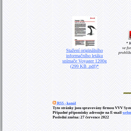
* 
ve fo
Stažení originálního
prohlíž
informačního letáku
snímače Voyager 1200g
(299 KB .pdf)*
RSS - kanál
Tyto stránky jsou spravovány firmou VVV Syste
Případné připomínky adresujte na E-mail
webm
Poslední změna: 27 července 2022