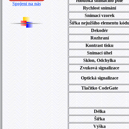
Hloubka snímacího pole
Spojení na nás
Rychlost snímání
Snímací vzorek
Šířka nejužšího elementu kód
Dekodér
Rozhraní
Kontrast tisku
Snímací úhel
Sklon, Odchylka
Zvuková signalizace
Optická signalizace
Tlačítko CodeGate
Délka
Šířka
Výška