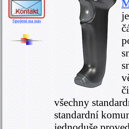
M
j
Spojení na nás
č
p
s
s
v
č
všechny standard
standardní komun
jednoduše proved