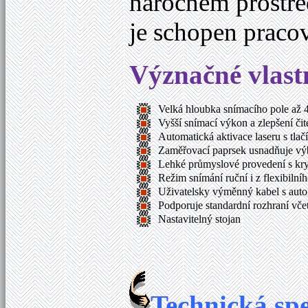
náročném prostře
je schopen pracov
Význačné vlastn
Velká hloubka snímacího pole až 
Vyšší snímací výkon a zlepšení či
Automatická aktivace laseru s tla
Zaměřovací paprsek usnadňuje vý
Lehké průmyslové provedení s kr
Režim snímání ruční i z flexibilníh
Uživatelsky výměnný kabel s autom
Podporuje standardní rozhraní vč
Nastavitelný stojan
Technická sp