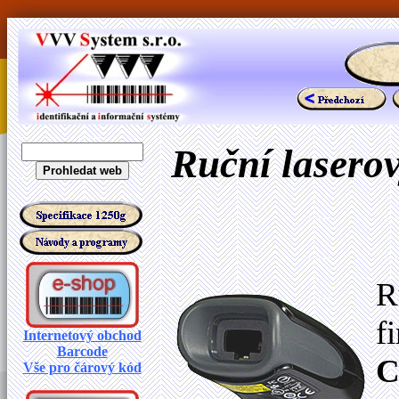
Ruční laserov
R
f
Internetový obchod
Barcode
C
Vše pro čárový kód