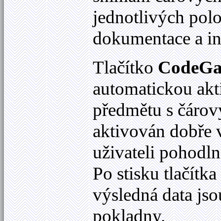
jednotlivých pol
dokumentace a in
Tlačítko
CodeGa
automatickou akti
předmětu s čárov
aktivován dobře 
uživateli pohodln
Po stisku tlačítka
výsledná data js
pokladny.