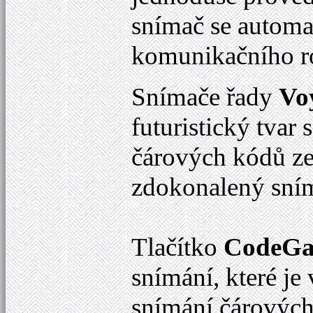
snímač se automa
komunikačního r
Snímače řady
Vo
futuristický tvar
čárových kódů ze
zdokonalený sní
Tlačítko
CodeGa
snímání, které je
snímání čárových