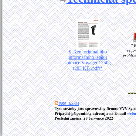
* 
ve fo
Stažení originálního
prohlíž
informačního letáku
snímače Voyager 1250g
(283 KB .pdf)*
RSS - kanál
Tyto stránky jsou spravovány firmou VVV Syste
Případné připomínky adresujte na E-mail
webm
Poslední změna: 27 července 2022