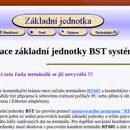
kace základní jednotky BST syst
 tato řada terminálů se již nevyrábí !!!
e komunikační bránou mezi ručním terminálem
RF601
a hostitelským 
ůže být připojena k sériovému rozhraní počítače PC nebo přímo k síti
enou i Ethernet adaptérem).
ladní jednotky
BST
lze provést pomocí
nastavovacího programu "R
tavit jeden ze sedmi pracovních kanálů základní jednotky a režim práce
ho klíče zadávaných dat na terminálu. Pro úspěšné navázání bezdrátov
 jednotky musí shodovat s pracovním kanálem terminálu
RF601
a dále 