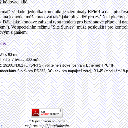
ý kódovací klíč.
mal" základní jednotka komunikuje s terminály
RF601
a data předává
tatná jednotka může pracovat také jako převaděč pro zvětšení plochy 
. Dále jako koncové zařízení typu modem pro bezdrátové připojení např
m"). Ve specielním režimu "Site Survey" může posloužit i pro kontrol
diovým signálem.
ce:
 34 x 83 mm
 zdroj 7,5Vss/ 800 mA
9200,N,8,1 (CTS/RTS), volitelné síťové rozhraní Ethernet TPC/ IP
dulární 6-pin) pro RS232, DC-jack pro napájecí zdroj, RJ-45 (modulární 8-p
* K prohlížení souborů
ve formátu pdf je vyžadován
í