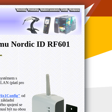
ému Nordic ID RF601
systémem s
 LAN (platí pro
F6x1Config"
od
 základní
ého spojení se
musí být na obou