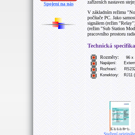
zařízeních nastaven stejn
Spojení na nás
V základním režimu "Nor
počítače PC. Jako samos
signálem (režim "Relay")
(režim "Sub Station Mode
pracovního prostoru ra
Technická specifika
Rozměry:
96 x
Napájení: Externí
Rozhraní: RS232: 1
Konektory: RJ11 (mo
Stažení origináln