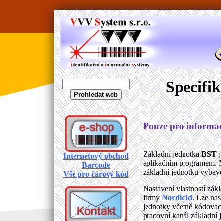
Specifi
Pouze pro informaci
Základní jednotka
BST
j
Internetový obchod
aplikačním programem. M
Barcode
základní jednotku vybav
Vše pro čárový kód
Nastavení vlastností zák
firmy
NordicId
. Lze nas
jednotky včetně kódovací
pracovní kanál základní