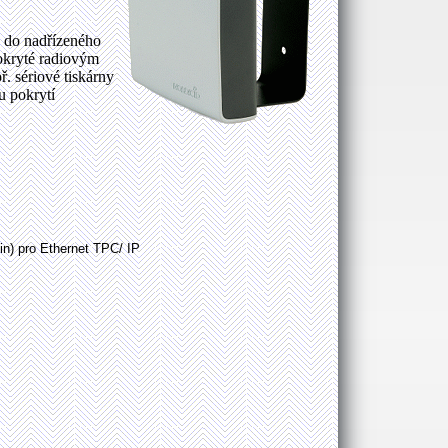
 do nadřízeného
pokryté radiovým
. sériové tiskárny
u pokrytí
in) pro Ethernet TPC/ IP