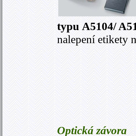
typu
A5104/ A5
nalepení etikety
Optická závora