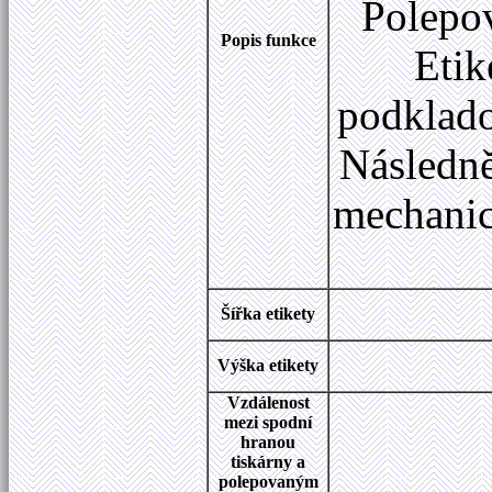
Polepo
Popis funkce
Etik
podklado
Následně
mechanic
Šířka etikety
Výška etikety
Vzdálenost
mezi spodní
hranou
tiskárny a
polepovaným