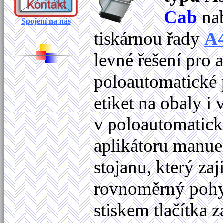
Cab
nab
Spojení na nás
tiskárnou řady
A
levné řešení pro 
poloautomatické 
etiket na obaly 
v poloautomatick
aplikátoru manue
stojanu, který za
rovnoměrný pohyb
stiskem tlačítka z