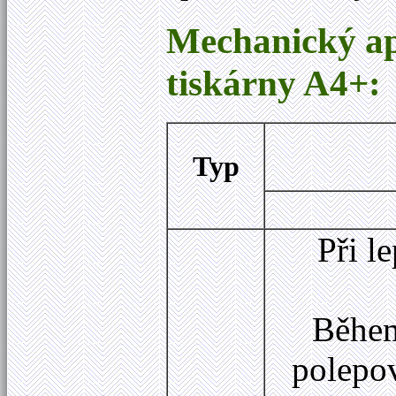
Mechanický ap
tiskárny A4+:
Typ
Při l
Během
polepo