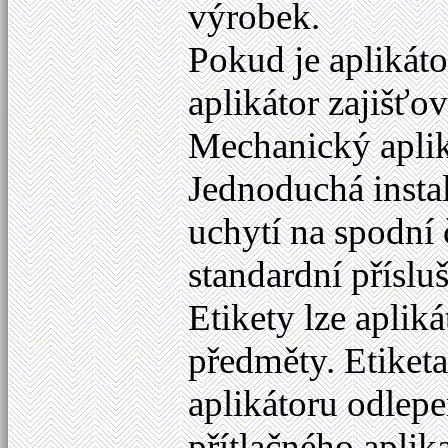
výrobek.
Pokud je aplikát
aplikátor zajišťo
Mechanický apliká
Jednoduchá insta
uchytí na spodní 
standardní přísluš
Etikety lze aplik
předměty. Etiket
aplikátoru odlep
přítlačného aplik