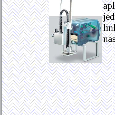
ap
je
lin
nas