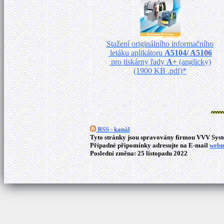
Stažení originálního informačního
letáku aplikátoru
A5104/ A5106
pro tiskárny řady
A+
(anglicky)
(1900 KB .pdf)*
RSS - kanál
Tyto stránky jsou spravovány firmou VVV Syste
Případné připomínky adresujte na E-mail
webm
Poslední změna: 25 listopadu 2022