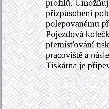
profilů. Umožňuje
přizpůsobení polo
polepovanému pře
Pojezdová koleč
přemísťování tis
pracoviště a nás
Tiskárna je přip