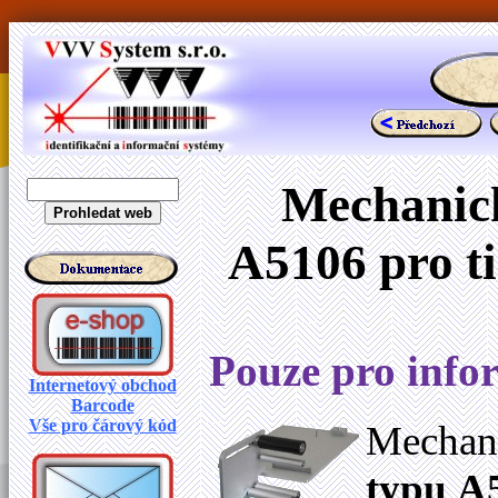
Mechanick
A5106 pro ti
Pouze pro infor
Internetový obchod
Barcode
Vše pro čárový kód
Mechani
typu
A