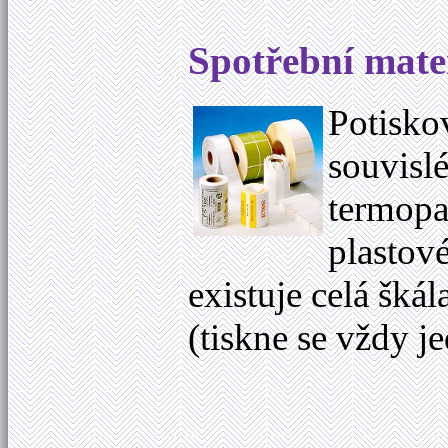
Spotřební mate
Potiskov
souvislé
termopap
plastové
existuje celá šká
(tiskne se vždy 