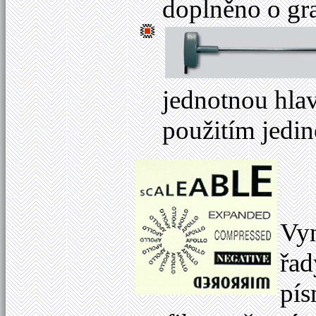
doplněno o gr
jednotnou hlav
použitím jedin
Vyn
řa
pís