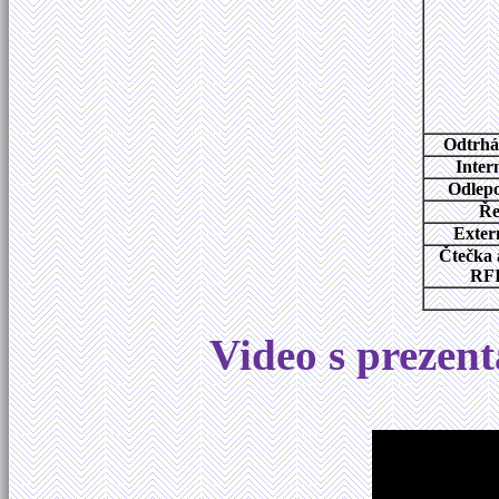
Odtrhá
Inter
Odlepo
Ře
Exter
Čtečka 
RFI
Video s prezent