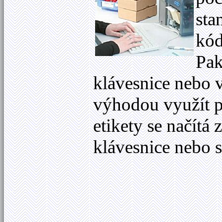
sta
kód
Pak
klávesnice nebo v
výhodou využít 
etikety se načítá
klávesnice nebo