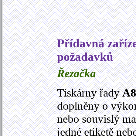
Přídavná zaříz
požadavků
Řezačka
Tiskárny řady
A8
doplněny o výkonn
nebo souvislý ma
jedné etiketě neb