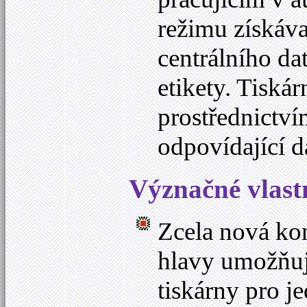
režimu získáva
centrálního da
etikety. Tiská
prostřednictví
odpovídající d
Význačné vlast
Zcela nová ko
hlavy umožňuje
tiskárny pro j