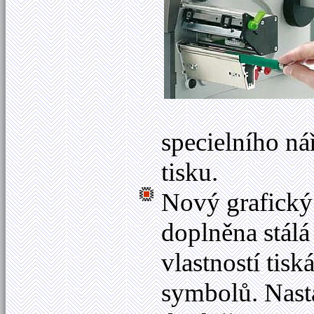
specielního ná
tisku.
Nový grafický 
doplněna stálá
vlastností tis
symbolů. Nast