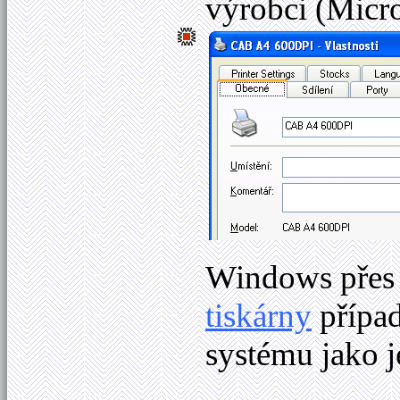
výrobci (Micro
Windows
pře
tiskárny
případ
systému jako 