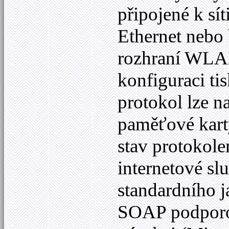
připojené k sít
Ethernet nebo
rozhraní WLA
konfiguraci ti
protokol lze 
paměťové kart
stav protokol
internetové sl
standardního 
SOAP podporo