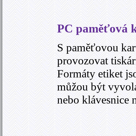
PC paměťová k
S paměťovou kar
provozovat tiská
Formáty etiket js
můžou být vyvol
nebo klávesnice n