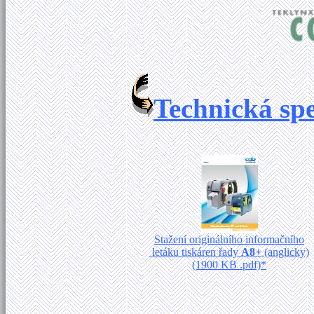
Technická spe
Stažení originálního informačního
letáku tiskáren řady
A8+
(anglicky)
(1900 KB .pdf)*