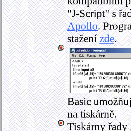
kompatibilní 
"J-Script" s řa
Apollo
. Progr
stažení
zde
.
Basic umožňuje
na tiskárně.
Tiskárny řady