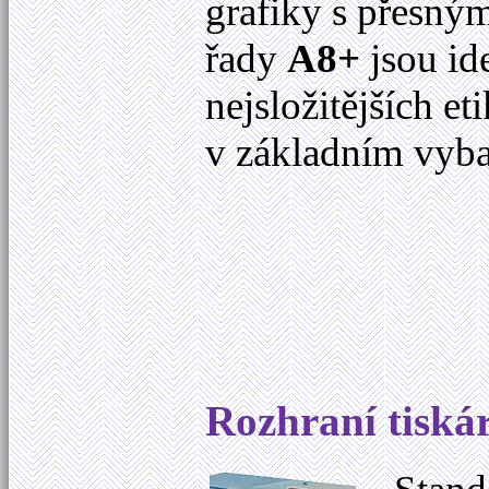
grafiky s přesným
řady
A8+
jsou ide
nejsložitějších et
v základním vyba
Rozhraní tiská