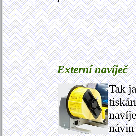
Externí navíječ
Tak j
tiská
navíj
návin