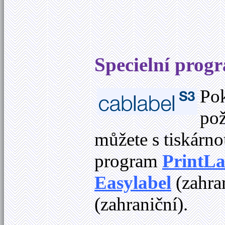
Specielní progr
Pok
pož
můžete s tiskárno
program
PrintLa
Easylabel
(zahra
(zahraniční).