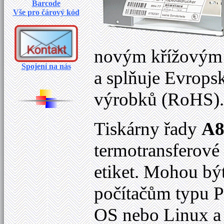
Barcode
Vše pro čárový kód
novým křížovým 
Spojení na nás
a splňuje Evropsk
výrobků (RoHS)
Tiskárny řady
A8
termotransferové 
etiket. Mohou bý
počítačům typu 
OS nebo Linux a