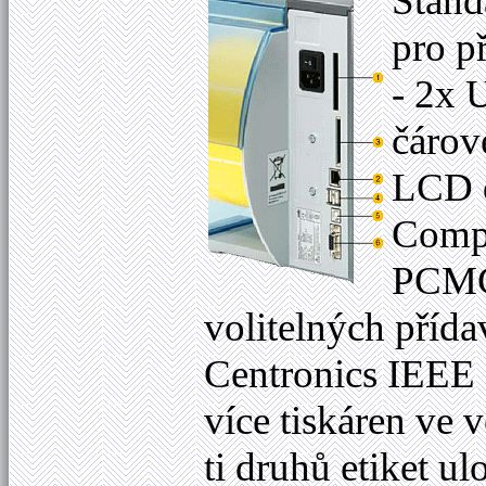
Stand
pro p
- 2x 
čárov
LCD d
Compa
PCMCI
volitelných příd
Centronics IEEE 
více tiskáren ve v
ti druhů etiket 