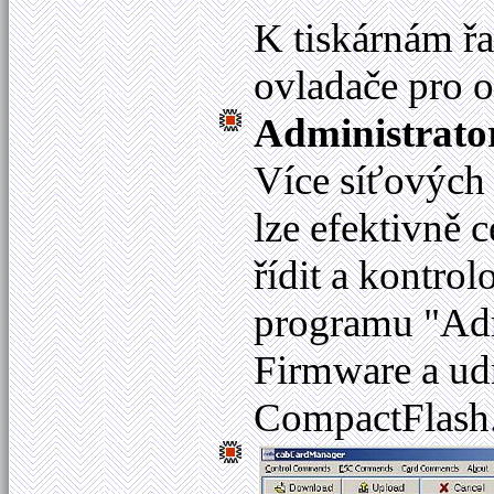
K tiskárnám ř
ovladače pro 
Administrato
Více síťových 
lze efektivně c
řídit a kontrol
programu "Adm
Firmware a ud
CompactFlash. 