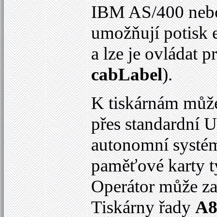
IBM AS/400 nebo
umožňují potisk e
a lze je ovládat 
cabLabel
).
K tiskárnám může
přes standardní U
autonomní systém.
paměťové karty t
Operátor může zad
Tiskárny řady
A8