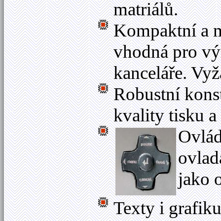
matriálů.
Kompaktní a m
vhodná pro výr
kanceláře. Vyž
Robustní konstr
kvality tisku 
Ovlád
ovlad
jako 
Texty i grafik