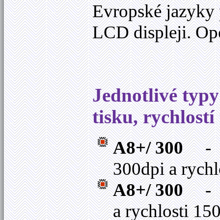
Evropské jazyky 
LCD displeji. Ope
Jednotlivé typy
tisku, rychlostí
A8+/ 300
- t
300dpi a rych
A8+/ 300
- t
a rychlosti 1