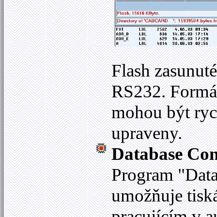
Flash zasunuté
RS232. Formáty
mohou být rych
upraveny.
Database Con
Program "Data
umožňuje tisk
pracujícím v 