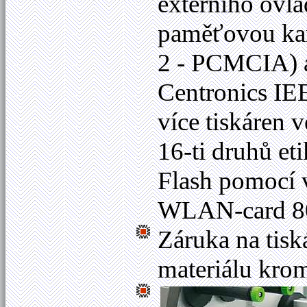
externího ovl
paměťovou kar
2 - PCMCIA) a
Centronics IE
více tiskáren v
16-ti druhů e
Flash pomocí v
WLAN-card 802
Záruka na tis
materiálu krom