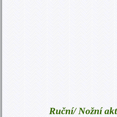
Ruční/ Nožní akti