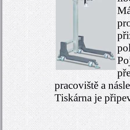
Má
pr
př
po
Po
př
pracoviště a nás
Tiskárna je přip