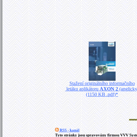
Stažení originálního informačního
letáku aplikátoru
AXON 2
(anglicky
(1150 KB .pdf)*
RSS - kanál
Tyto stránky jsou spravovány firmou VVV Syste