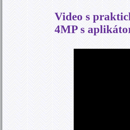
Video s prakti
4MP s aplikát