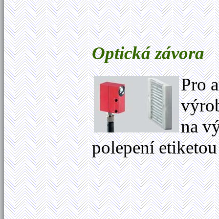
Optická závora
Pro 
výrob
na v
polepení etiketou