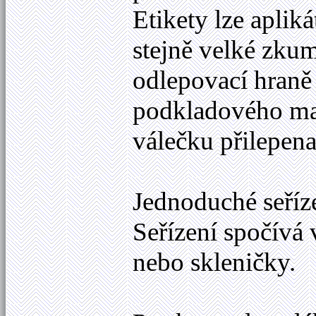
Etikety lze aplik
stejně velké zkum
odlepovací hraně
podkladového mat
válečku přilepen
Jednoduché seříz
Seřízení spočívá
nebo skleničky.