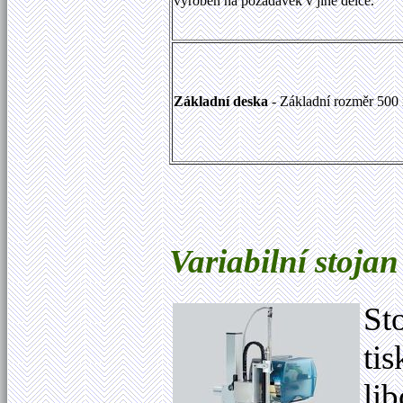
vyroben na požadavek v jiné délce.
Základní deska
- Základní rozměr 500
Variabilní stoja
St
ti
li