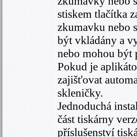
zkumavky nebo sk
stiskem tlačítka z
zkumavku nebo s
být vkládány a v
nebo mohou být 
Pokud je aplikáto
zajišťovat autom
skleničky.
Jednoduchá instal
část tiskárny ver
příslušenství tisk