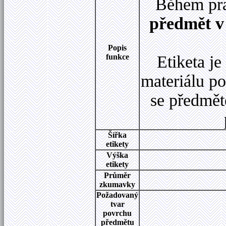
Během pra
předmět 
Popis
funkce
Etiketa j
materiálu p
se předmět
Šířka
etikety
Výška
etikety
Průměr
zkumavky
Požadovaný
tvar
povrchu
předmětu