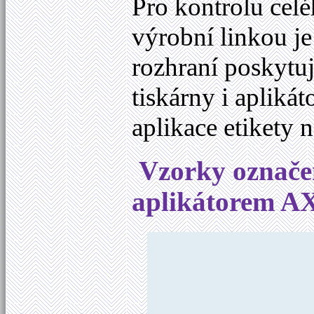
Pro kontrolu celé
výrobní linkou j
rozhraní poskytuj
tiskárny i apliká
aplikace etikety
Vzorky označe
aplikátorem A