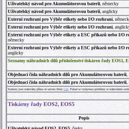
Uživatelský návod
pro Akumulátorovou baterii
, německy
Uživatelský návod pro Akumulátorovou baterii
, anglicky
Externí rozhraní pro Výběr etikety nebo I/O rozhraní
, němec
Externí rozhraní pro Výběr etikety nebo I/O rozhraní
, anglick
Externí rozhraní pro Výběr etikety a ESC příkazů nebo I/O r
německy
Externí rozhraní pro Výběr etikety a ESC příkazů nebo I/O r
anglicky
Seznamy náhradních dílů příslušenství tiskáren řady EOS1, 
Objednací čísla náhradních dílů pro Akumulátorovou baterii
,
Objednací čísla náhradních dílů pro Akumulátorovou baterii
,
Soubory jsou stahovány přímo ze serveru firmy
Cab
. Pokud se vyskytnou problémy se stahováním soub
Tiskárny řady EOS2, EOS5
Popis
Uživatelský návod
EOS2, EOS5
, česky