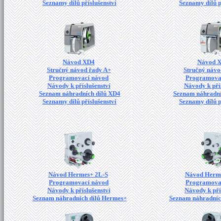
Seznamy dílů příslušenství
Seznamy dílů p
Návod XD4
Návod 
Stručný návod řady A+
Stručný návo
Programovací návod
Programova
Návody k příslušenství
Návody k pří
Seznam náhradních dílů XD4
Seznam náhradní
Seznamy dílů příslušenství
Seznamy dílů p
Návod Hermes+ 2L-S
Návod Herm
Programovací návod
Programova
Návody k příslušenství
Návody k pří
Seznam náhradních dílů Hermes+
Seznam náhradníc