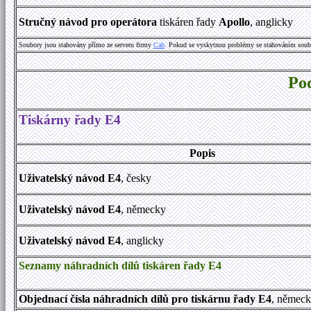
Stručný návod pro operátora
tiskáren řady
Apollo
, anglicky
Soubory jsou stahovány přímo ze serveru firmy
Cab
. Pokud se vyskytnou problémy se stahováním soub
Po
Tiskárny řady E4
Popis
Uživatelský návod E4
, česky
Uživatelský návod E4
, německy
Uživatelský návod E4
, anglicky
Seznamy náhradních dílů tiskáren řady E4
Objednací čísla náhradních dílů pro tiskárnu řady E4
, němec