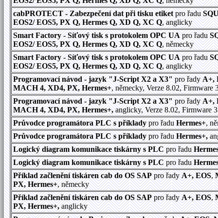
EOS2/ EOS5, PX Q, Hermes Q, XD Q, XC Q
, německy
cabPROTECT - Zabezpečení dat při tisku etiket
pro řadu
SQU
EOS2/ EOS5, PX Q, Hermes Q, XD Q, XC Q
, anglicky
Smart Factory - Síťový tisk s protokolem OPC UA
pro řadu
S
EOS2/ EOS5, PX Q, Hermes Q, XD Q, XC Q
, německy
Smart Factory - Síťový tisk s protokolem OPC UA
pro řadu
S
EOS2/ EOS5, PX Q, Hermes Q, XD Q, XC Q
, anglicky
Programovací návod - jazyk "J-Script X2 a X3"
pro řady
A+,
MACH 4, XD4, PX, Hermes+
, německy, Verze 8.02, Firmware 
Programovací návod - jazyk "J-Script X2 a X3"
pro řady
A+,
MACH 4, XD4, PX, Hermes+,
anglicky, Verze 8.02, Firmware 3
Průvodce programátora PLC s příklady
pro řadu
Hermes+
, n
Průvodce programátora PLC s příklady
pro řadu
Hermes+,
an
Logický diagram komunikace tiskárny s PLC
pro řadu
Herme
Logický diagram komunikace tiskárny s PLC
pro řadu
Hermes
Příklad začlenění tiskáren cab do OS SAP
pro řady
A+, EOS
,
PX, Hermes+
, německy
Příklad začlenění tiskáren cab do OS SAP
pro řady
A+, EOS
,
PX, Hermes+,
anglicky