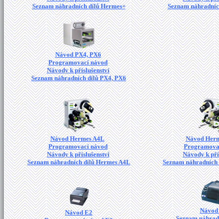
Seznam náhradních dílů Hermes+
Seznam náhradníc
Návod PX4, PX6
Programovací návod
Návody k příslušenství
Seznam náhradních dílů PX4, PX6
Návod Hermes A4L
Návod Her
Programovací návod
Programova
Návody k příslušenství
Návody k pří
Seznam náhradních dílů Hermes A4L
Seznam náhradních 
Návod
Návod E2
Seznam náhradn