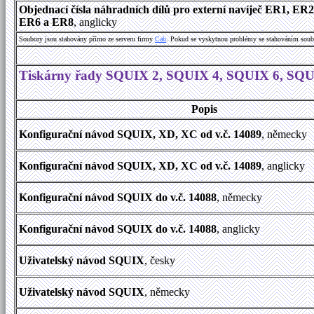
Objednací čísla náhradních dílů pro externí navíječ ER1, ER
ER6 a ER8
, anglicky
Soubory jsou stahovány přímo ze serveru firmy
Cab
. Pokud se vyskytnou problémy se stahováním soub
Tiskárny řady SQUIX 2, SQUIX 4, SQUIX 6, SQ
Popis
Konfigurační návod SQUIX, XD, XC od v.č. 14089
, německy
Konfigurační návod SQUIX, XD, XC od v.č. 14089
, anglicky
Konfigurační návod SQUIX do v.č. 14088
, německy
Konfigurační návod SQUIX do v.č. 14088
, anglicky
Uživatelský návod SQUIX
, česky
Uživatelský návod SQUIX
, německy