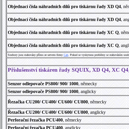
Objednací čísla náhradních dílů pro tiskárnu řady XD Q4
, n
Objednací čísla náhradních dílů pro tiskárnu řady XD Q4
, an
Objednací čísla náhradních dílů pro tiskárnu řady XC Q
, ně
Objednací čísla náhradních dílů pro tiskárnu řady XC Q
, ang
Soubory jsou stahovány přímo ze serveru firmy
Cab
. Pokud se vyskytnou problémy se stahováním soub
Příslušenství tiskáren řady SQUIX, XD Q4, XC Q
Senzor odlepovače PS800/ 900/ 1000
, německy
Senzor odlepovače PS800/ 900/ 1000
, anglicky
Řezačka CU200/ CU400/ CU600/ CU800
, německy
Řezačka CU200/ CU400/ CU600/ CU800
, anglicky
Perforační řezačka PCU400
, německy
Perforační řezačka PCU400
, anglicky