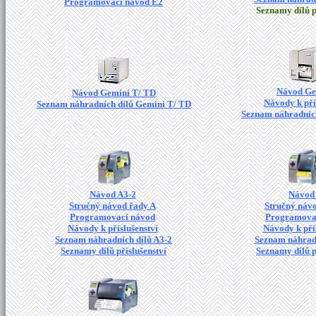
Programovací návod E2
Seznamy dílů p
Návod Ge
Návod Gemini T/ TD
Návody k pří
Seznam náhradních dílů Gemini T/ TD
Seznam náhradních
Návod A3-2
Návod
Stručný návod řady A
Stručný náv
Programovací návod
Programova
Návody k příslušenství
Návody k pří
Seznam náhradních dílů A3-2
Seznam náhradn
Seznamy dílů příslušenství
Seznamy dílů p