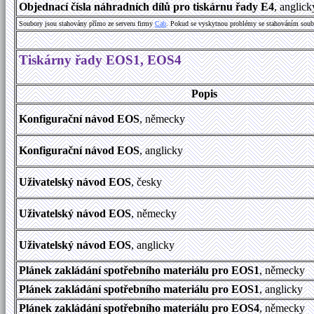
Objednací čísla náhradních dílů pro tiskárnu řady E4
, anglic
Soubory jsou stahovány přímo ze serveru firmy
Cab
. Pokud se vyskytnou problémy se stahováním soub
Tiskárny řady EOS1, EOS4
Popis
Konfigurační návod EOS
, německy
Konfigurační návod EOS
, anglicky
Uživatelský návod
EOS
, česky
Uživatelský návod
EOS
, německy
Uživatelský návod
EOS
, anglicky
Plánek zakládání spotřebního materiálu pro EOS1
, německy
Plánek zakládání spotřebního materiálu pro EOS1
, anglicky
Plánek zakládání spotřebního materiálu pro EOS4
, německy