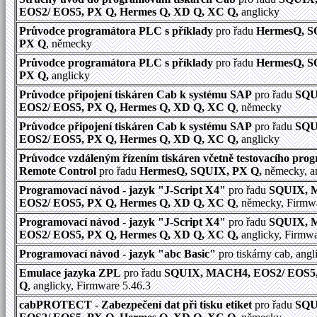
EOS2/ EOS5, PX Q, Hermes Q, XD Q, XC Q,
anglicky
Průvodce programátora PLC s příklady
pro řadu
HermesQ, S
PX Q
, německy
Průvodce programátora PLC s příklady
pro řadu
HermesQ, S
PX Q,
anglicky
Průvodce připojení tiskáren Cab k systému SAP
pro řadu
SQU
EOS2/ EOS5, PX Q, Hermes Q, XD Q, XC Q
, německy
Průvodce připojení tiskáren Cab k systému SAP
pro řadu
SQU
EOS2/ EOS5, PX Q, Hermes Q, XD Q, XC Q,
anglicky
Průvodce vzdáleným řízením tiskáren včetně testovacího pr
Remote Control
pro řadu
HermesQ, SQUIX, PX Q,
německy, a
Programovací návod - jazyk "J-Script X4"
pro řadu
SQUIX, 
EOS2/ EOS5, PX Q, Hermes Q, XD Q, XC Q
, německy, Firmw
Programovací návod - jazyk "J-Script X4"
pro řadu
SQUIX, 
EOS2/ EOS5, PX Q, Hermes Q, XD Q, XC Q,
anglicky, Firmwa
Programovací návod - jazyk "abc Basic"
pro tiskárny cab, angl
Emulace jazyka ZPL
pro řadu
SQUIX, MACH4, EOS2/ EOS5,
Q
, anglicky, Firmware 5.46.3
cabPROTECT - Zabezpečení dat při tisku etiket
pro řadu
SQU