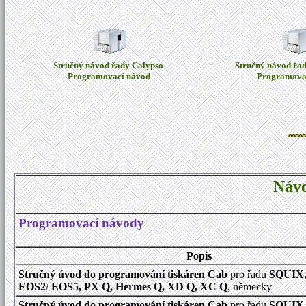
Stručný návod řady Calypso
Stručný návod řa
Programovací návod
Programova
Návo
Programovací návody
Popis
Stručný úvod do programování tiskáren Cab
pro řadu
SQUIX,
EOS2/ EOS5, PX Q, Hermes Q, XD Q, XC Q
, německy
Stručný úvod do programování tiskáren Cab
pro řadu
SQUIX,