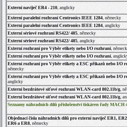
Externí navíječ ER4 - 210
, anglicky
Externí paralelní rozhraní Centronics IEEE 1284
, německy
Externí paralelní rozhraní Centronics IEEE 1284
, anglicky
Externí sériové rozhraní RS422/ 485
, německy
Externí sériové rozhraní RS422/ 485
, anglicky
Externí rozhraní pro Výběr etikety nebo I/O rozhraní
, němec
Externí rozhraní pro Výběr etikety nebo I/O rozhraní
, anglick
Externí rozhraní pro Výběr etikety a ESC příkazů nebo I/O r
německy
Externí rozhraní pro Výběr etikety a ESC příkazů nebo I/O r
anglicky
Externí bezdrátové síťové rozhraní WLAN-card 802.11b/g
, n
Externí bezdrátové síťové rozhraní WLAN-card 802.11b/g
, a
Seznamy náhradních dílů příslušenství tiskáren řady MACH 
Objednací čísla náhradních dílů pro externí navíječ ER1, ER
ER6 a ER8
, německy