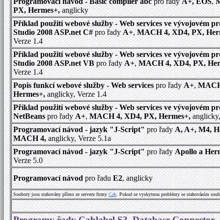
Programovací návod - Basic compiler abc
pro řady
A+, EOS
,
M
PX, Hermes+,
anglicky
Příklad použití webové služby - Web services ve vývojovém pr
Studio 2008 ASP.net C#
pro řady
A+
,
MACH 4, XD4, PX, Her
Verze 1.4
Příklad použití webové služby - Web services ve vývojovém pr
Studio 2008 ASP.net VB
pro řady
A+
,
MACH 4, XD4, PX, Her
Verze 1.4
Popis funkcí webové služby - Web services
pro řady
A+
,
MACH 
Hermes+,
anglicky, Verze 1.4
Příklad použití webové služby - Web services ve vývojovém pr
NetBeans
pro řady
A+
,
MACH 4, XD4, PX, Hermes+,
anglicky,
Programovací návod - jazyk "J-Script"
pro řady
A, A+, M4, 
MACH 4,
anglicky, Verze 5.1a
Programovací návod - jazyk "J-Script"
pro řady
Apollo a Her
Verze 5.0
Programovací návod
pro řadu
E2
, anglicky
Soubory jsou stahovány přímo ze serveru firmy
Cab
. Pokud se vyskytnou problémy se stahováním soub
Programy řady Cablabel S3, Database Connector