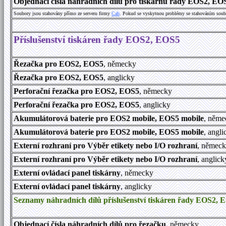
Objednací čísla náhradních dílů pro tiskárnu řady EOS2, EO
Soubory jsou stahovány přímo ze serveru firmy
Cab
. Pokud se vyskytnou problémy se stahováním soub
Příslušenství tiskáren řady EOS2, EOS5
Řezačka pro EOS2, EOS5
, německy
Řezačka pro EOS2, EOS5
, anglicky
Perforační řezačka pro EOS2, EOS5
, německy
Perforační řezačka pro EOS2, EOS5
, anglicky
Akumulátorová baterie pro EOS2 mobile, EOS5 mobile
, něme
Akumulátorová baterie pro EOS2 mobile, EOS5 mobile
, angli
Externí rozhraní pro Výběr etikety nebo I/O rozhraní
, němec
Externí rozhraní pro Výběr etikety nebo I/O rozhraní
, anglick
Externí ovládací panel tiskárny
, německy
Externí ovládací panel tiskárny
, anglicky
Seznamy náhradních dílů příslušenství tiskáren řady EOS2, 
Objednací čísla náhradních dílů pro řezačku
, německy