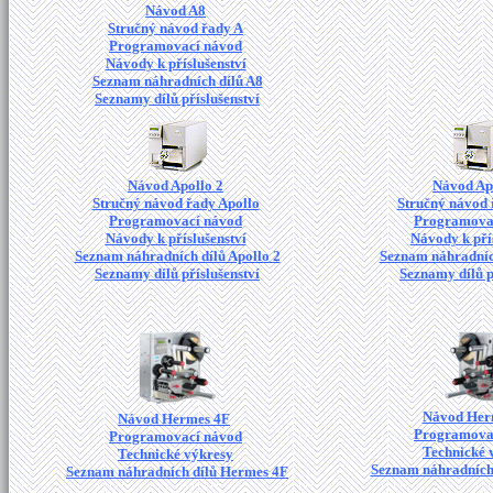
Návod A8
Stručný návod řady A
Programovací návod
Návody k příslušenství
Seznam náhradních dílů A8
Seznamy dílů příslušenství
Návod Apollo 2
Návod Ap
Stručný návod řady Apollo
Stručný návod 
Programovací návod
Programova
Návody k příslušenství
Návody k pří
Seznam náhradních dílů Apollo 2
Seznam náhradních
Seznamy dílů příslušenství
Seznamy dílů p
Návod Her
Návod Hermes 4F
Programova
Programovací návod
Technické 
Technické výkresy
Seznam náhradních
Seznam náhradních dílů Hermes 4F