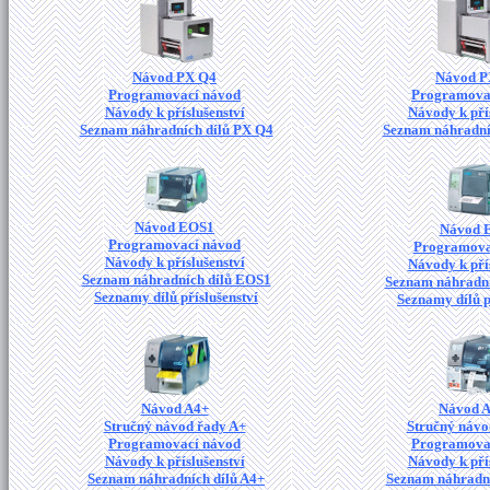
Návod PX Q4
Návod P
Programovací návod
Programova
Návody k příslušenství
Návody k pří
Seznam náhradních dílů PX Q4
Seznam náhradní
Návod EOS1
Návod 
Programovací návod
Programova
Návody k příslušenství
Návody k pří
Seznam náhradních dílů EOS1
Seznam náhradní
Seznamy dílů příslušenství
Seznamy dílů p
Návod A4+
Návod 
Stručný návod řady A+
Stručný návo
Programovací návod
Programova
Návody k příslušenství
Návody k pří
Seznam náhradních dílů A4+
Seznam náhradní