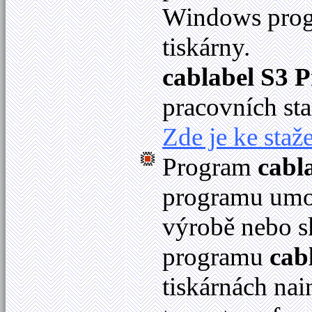
Windows progr
tiskárny.
cablabel S3 P
pracovních sta
Zde je ke staže
Program
cabl
programu umož
výrobě nebo s
programu
cab
tiskárnách na