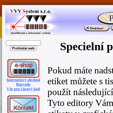
Specielní 
Pokud máte nadst
etiket můžete s t
Internetový obchod
Barcode
Vše pro čárový kód
použít následující
Tyto editory Vá