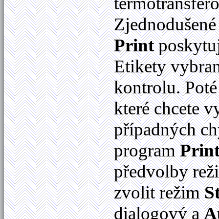
termotransfer
Zjednodušené 
Print
poskytuj
Etikety vybra
kontrolu. Poté 
které chcete v
případných ch
program
Prin
předvolby rež
zvolit režim
S
dialogový a
A