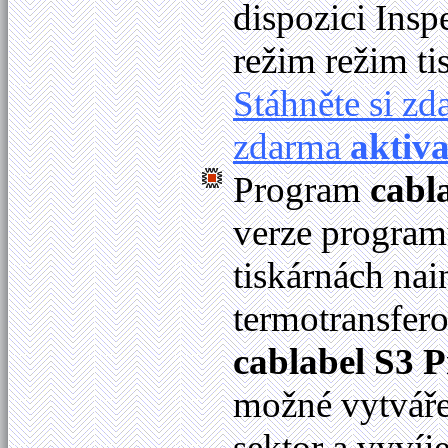
dispozici Ins
režim režim ti
Stáhněte si z
zdarma
aktiv
Program
cabl
verze programu
tiskárnách na
termotransfer
cablabel S3 P
možné vytváře
sektor a vyvíje