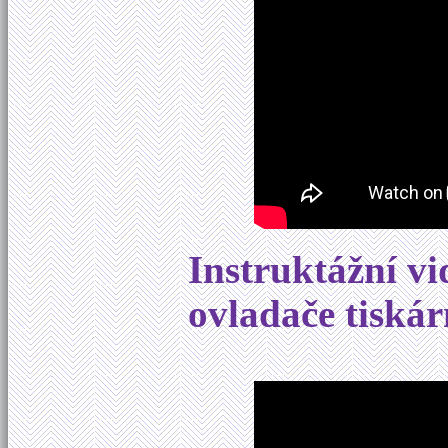
Instruktážní vi
ovladače tiská