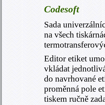
Codesoft
Sada univerzáln
na všech tiskárn
termotransferový
Editor etiket u
vkládat jednotlivá
do navrhované etik
proměnná pole eti
tiskem ručně zad