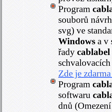
Program
cabl
souborů návrhů
svg) ve stan
Windows
a v
řady
cablabel
schvalovacích
Zde je zdarma 
Program
cabl
softwaru
cabl
dnů (Omezení 