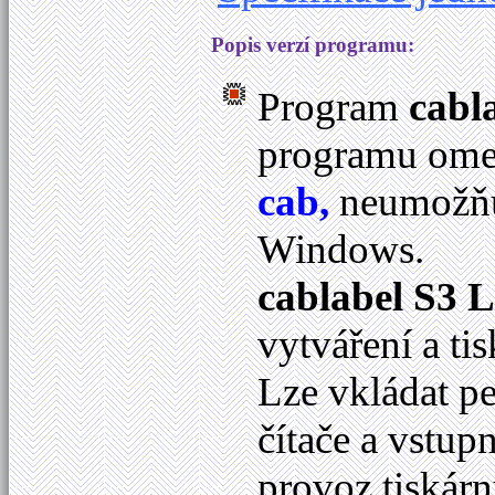
Popis verzí programu:
Program
cabl
programu omez
cab,
neumožňuj
Windows.
cablabel S3 L
vytváření a ti
Lze vkládat p
čítače a vstup
provoz tiskár