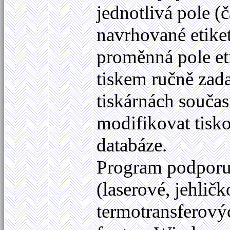
jednotlivá pole (č
navrhované etikety
proměnná pole eti
tiskem ručně zad
tiskárnách součas
modifikovat tisk
databáze.
Program podporuje
(laserové, jehličk
termotransferový