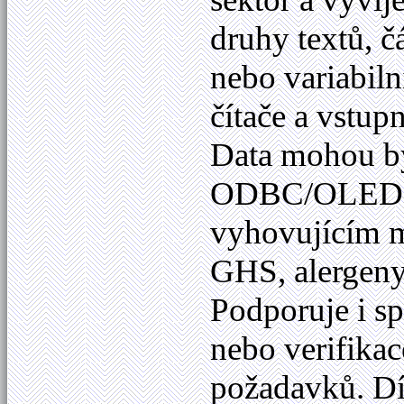
druhy textů, č
nebo variabiln
čítače a vstup
Data mohou bý
ODBC/OLED
vyhovujícím m
GHS, alergeny
Podporuje i sp
nebo verifikac
požadavků. Dí