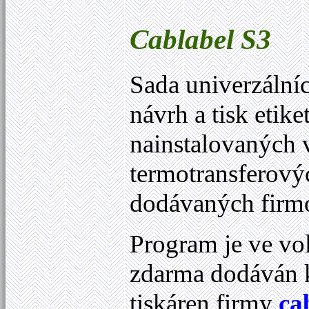
Cablabel
S3
Sada univerzáln
návrh a tisk etike
nainstalovaných
termotransferový
dodávaných fir
Program je ve vol
zdarma dodáván 
tiskáren firmy
ca