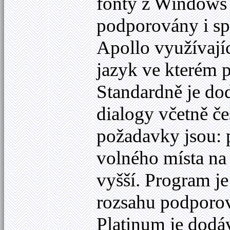
fonty z Windows 
podporovány i spe
Apollo využívají
jazyk ve kterém 
Standardně je do
dialogy včetně č
požadavky jsou:
volného místa na
vyšší. Program je
rozsahu podporov
Platinum je dod