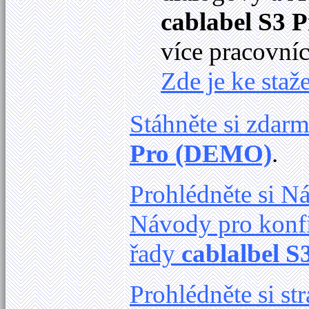
cablabel S3 P
více pracovníc
Zde je ke staže
Stáhněte si zdar
Pro (DEMO)
.
Prohlédněte si 
Návody pro konfi
řady
cablalbel S
Prohlédněte si s