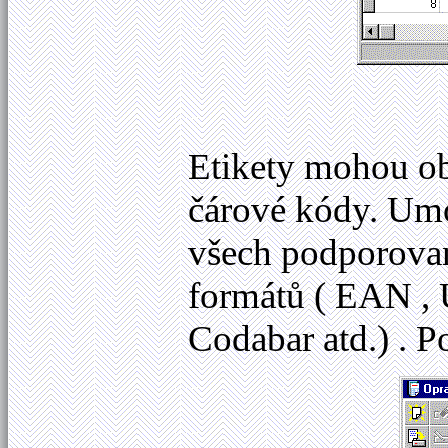
Etikety mohou ob
čárové kódy. Um
všech podporovan
formátů ( EAN , 
Codabar atd.) . P