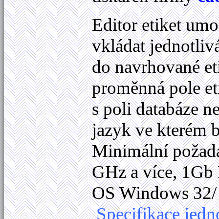
Editor etiket u
vkládat jednotlivá
do navrhované etik
proměnná pole eti
s poli databáze n
jazyk ve kterém
Minimální požada
GHz a více, 1Gb 
OS Windows 32/ 6
Specifikace jedn