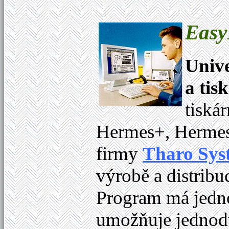
Easy
Unive
a tis
tiská
Hermes+, Hermes
firmy
Tharo Sys
výrobě a distribuc
Program má jedno
umožňuje jednod