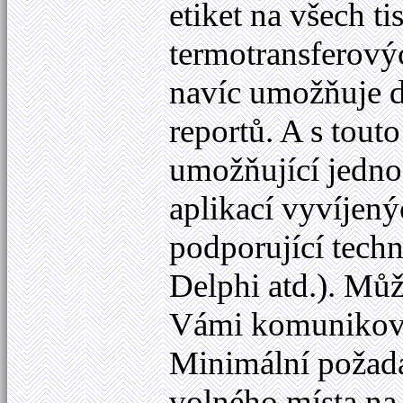
etiket na všech 
termotransferov
navíc umožňuje d
reportů. A s tout
umožňující jedno
aplikací vyvíjen
podporující techn
Delphi atd.). Můž
Vámi komunikovat
Minimální požad
volného místa na