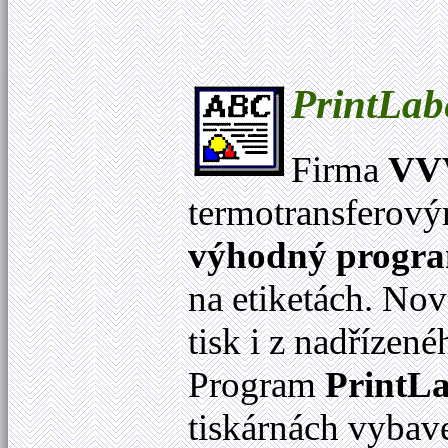
PrintLab
Firma
VVV
termotransferov
výhodný progr
na etiketách. No
tisk i z nadříze
Program
PrintLa
tiskárnách vybav