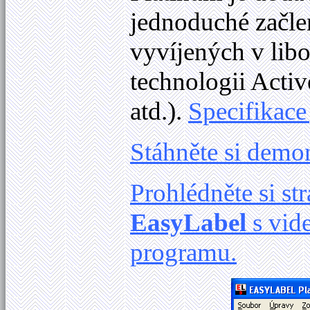
jednoduché začle
vyvíjených v lib
technologii Activ
atd.).
Specifikace
Stáhněte si demo
Prohlédněte si s
EasyLabel
s vid
programu.