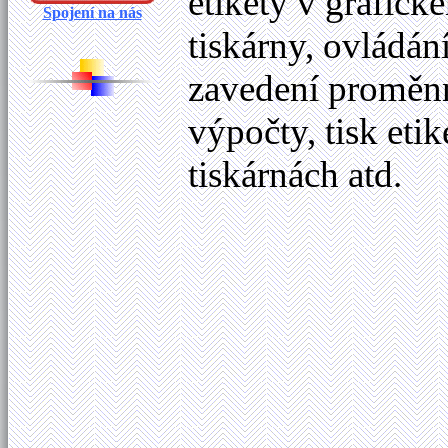
etikety v grafick
Spojení na nás
tiskárny, ovládán
zavedení proměnný
výpočty, tisk eti
tiskárnách atd.