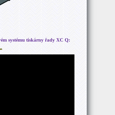
kovém systému tiskárny řady XC Q: