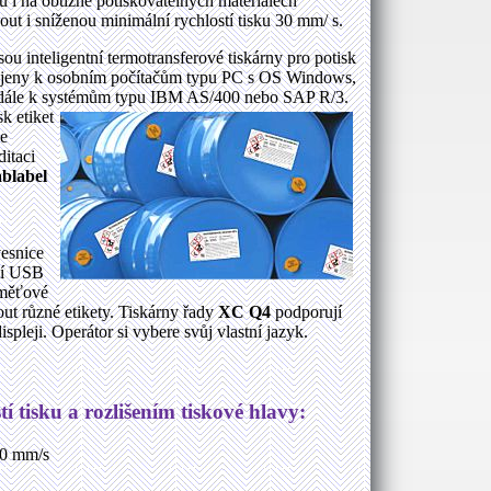
ku i na obtížně potiskovatelných materiálech
out i sníženou minimální rychlostí tisku 30 mm/ s.
sou inteligentní termotransferové tiskárny pro potisk
pojeny k osobním počítačům typu PC s OS Windows,
dále k systémům typu IBM AS/400 nebo SAP R/3.
k etiket
je
itaci
ablabel
vesnice
ní USB
aměťové
ut různé etikety. Tiskárny řady
XC Q4
podporují
leji. Operátor si vybere svůj vlastní jazyk.
tí tisku a rozlišením tiskové hlavy:
150 mm/s