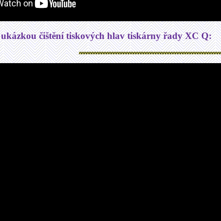
 ukázkou čištění tiskových hlav tiskárny řady XC Q: