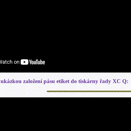
 ukázkou založení pásu etiket do tiskárny řady XC Q: