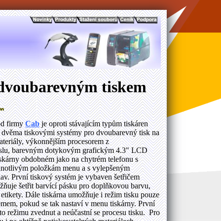
 dvoubarevným tiskem
d firmy
Cab
je oproti stávajícím typům tiskáren
dvěma tiskovými systémy pro dvoubarevný tisk na
materiály, výkonnějším procesorem z
slu, barevným dotykovým grafickým 4.3" LCD
iskárny obdobném jako na chytrém telefonu s
dnotlivým položkám menu a s vylepšeným
av. První tiskový systém je vybaven šetřičem
žňuje šetřit barvící pásku pro doplňkovou barvu,
e etikety. Dále tiskárna umožňuje i režim tisku pouze
émem, pokud se tak nastaví v menu tiskárny. První
to režimu zvednut a neúčastní se procesu tisku. Pro