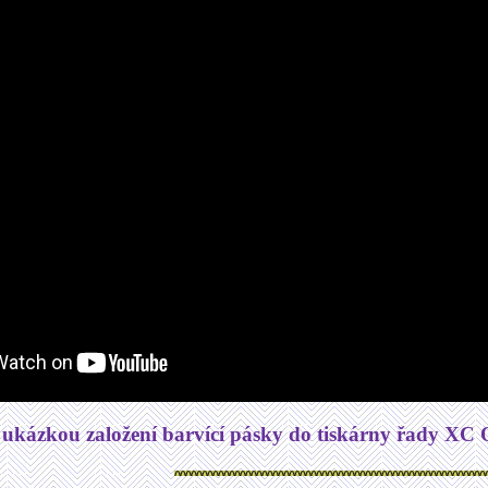
 ukázkou založení barvící pásky do tiskárny řady XC