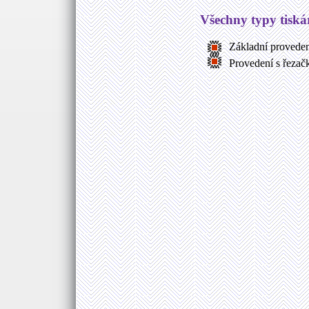
Všechny typy tiská
Základní provedení
Provedení s řeza