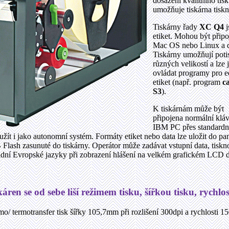
dosažení kvalitního tis
umožňuje tiskárna tiskn
Tiskárny řady
XC Q4
j
etiket. Mohou být při
Mac OS nebo Linux a 
Tiskárny umožňují potis
různých velikostí a lze 
ovládat programy pro ed
etiket (např. program
c
S3
).
K tiskárnám může být
připojena normální klá
IBM PC přes standard
yužít i jako autonomní systém. Formáty etiket nebo data lze uložit do p
lash zasunuté do tiskárny. Operátor může zadávat vstupní data, tiskno
ní Evropské jazyky při zobrazení hlášení na velkém grafickém LCD disp
káren se od sebe liší režimem tisku, šířkou tisku, rychlos
mo/ termotransfer tisk šířky 105,7mm při rozlišení 300dpi a rychlosti 