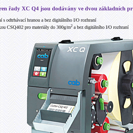
ren řady XC Q4 jsou dodávány ve dvou základních pro
 s odtrhávací hranou a bez digitálního I/O rozhraní
2
čkou CSQ402 pro materiály do 300g/m
a bez digitálního I/O rozhraní