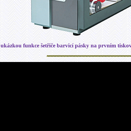
 ukázkou funkce šetřiče barvicí pásky na prvním tis