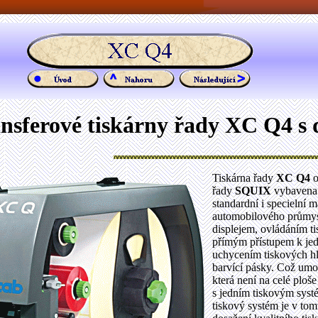
nsferové tiskárny řady XC Q4 s
Tiskárna řady
XC Q4
o
řady
SQUIX
vybavena 
standardní i specielní 
automobilového průmy
displejem, ovládáním t
přímým přístupem k je
uchycením tiskových hl
barvící pásky. Což umo
která není na celé ploš
s jedním tiskovým syst
tiskový systém je v tom