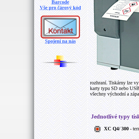
Barcode
Vše pro čárový kód
Spojení na nás
rozhraní. Tiskárny lze v
karty typu SD nebo USB F
všechny východní a západ
Jednotlivé typy tis
XC Q4/ 300
- ter